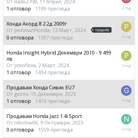
От
Rado2708
,
11 Април, 2024
12
1
отговор
1199
прегледа
Април,
2024
Хонда Акорд 8 2.2д 2009г
От
pishmanHonda
,
13 Март, 2024
продажба
13
0
отговора
1307
прегледа
Март,
2024
Honda Insight Hybrid Декември 2010 - 9 499
лв
3
От
pteofilow
,
2 Март, 2024
Март,
1
отговор
1434
прегледа
2024
Продавам Хонда Сивик EU7
От
gezmi
,
19 Декември, 2023
20
1
отговор
1419
прегледа
Декем
2023
Продавам Honda Jazz 1.4i Sport
От
nikolow06
,
9 Октомври, 2023
9
0
отговора
1559
прегледа
Октом