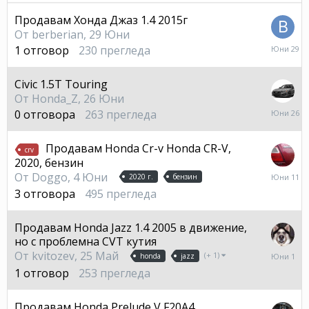
Продавам Хонда Джаз 1.4 2015г
От
berberian
,
29 Юни
29
1
отговор
230
прегледа
Юни
Civic 1.5T Touring
От
Honda_Z
,
26 Юни
26
0
отговора
263
прегледа
Юни
Продавам Honda Cr-v Honda CR-V,
crv
2020, бензин
11
От
Doggo
,
4 Юни
2020 г.
бензин
Юни
3
отговора
495
прегледа
Продавам Honda Jazz 1.4 2005 в движение,
но с проблемна CVT кутия
1
От
kvitozev
,
25 Май
(+ 1)
honda
jazz
Юни
1
отговор
253
прегледа
Продавам Honda Prelude V F20A4