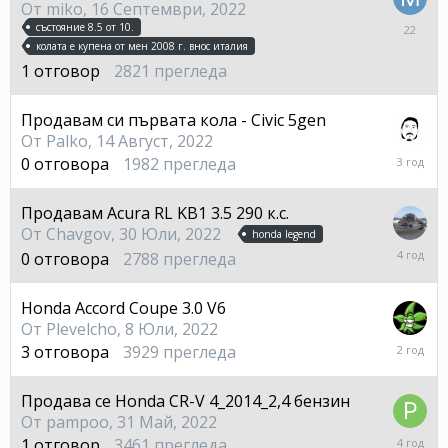
От
miko
,
16 Септември, 2022
22
състояние 8.5 от 10.
Юли
колата е купена от мен 2008 г. внос италия
1
отговор
2821
прегледа
Продавам си първата кола - Civic 5gen
От
Palko
,
14 Август, 2022
14
0
отговора
1982
прегледа
Август,
2022
Продавам Acura RL KB1 3.5 290 к.с.
От
Chavgov
,
30 Юли, 2022
honda legend
30
0
отговора
2788
прегледа
Юли,
2022
Honda Accord Coupe 3.0 V6
От
Plevelcho
,
8 Юли, 2022
6
3
отговора
3929
прегледа
Януари
2024
Продава се Honda CR-V 4_2014_2,4 бензин
От
pampoo
,
31 Май, 2022
20
1
отговор
3461
прегледа