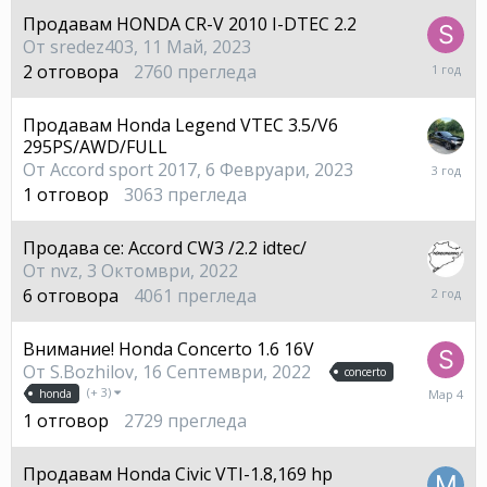
2023
Продавам HONDA CR-V 2010 I-DTEC 2.2
От
sredez403
,
11 Май, 2023
15
2
отговора
2760
прегледа
Август,
2024
Продавам Honda Legend VTEC 3.5/V6
295PS/AWD/FULL
24
От
Accord sport 2017
,
6 Февруари, 2023
Март,
1
отговор
3063
прегледа
2023
Продава се: Accord CW3 /2.2 idtec/
От
nvz
,
3 Октомври, 2022
9
6
отговора
4061
прегледа
Юни,
2024
Внимание! Honda Concerto 1.6 16V
От
S.Bozhilov
,
16 Септември, 2022
concerto
4
(+ 3)
honda
Март
1
отговор
2729
прегледа
Продавам Honda Civic VTI-1.8,169 hp