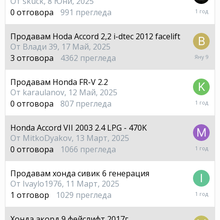
От
skuck
,
8 Юни, 2025
8
0
отговора
991
прегледа
Юни,
2025
Продавам Hoda Accord 2,2 i-dtec 2012 facelift
От
Влади 39
,
17 Май, 2025
9
3
отговора
4362
прегледа
Януар
Продавам Honda FR-V 2.2
От
karaulanov
,
12 Май, 2025
12
0
отговора
807
прегледа
Май,
2025
Honda Accord VII 2003 2.4 LPG - 470K
От
MitkoDyakov
,
13 Март, 2025
13
0
отговора
1066
прегледа
Март,
2025
Продавам хонда сивик 6 генерация
От
Ivaylo1976
,
11 Март, 2025
11
1
отговор
1029
прегледа
Март,
2025
Хонда акорд 9 фейслифт 2017г.