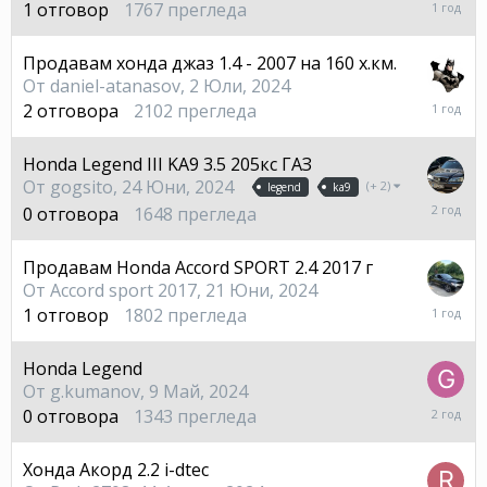
18
1
отговор
1767
прегледа
Септе
2024
Продавам хонда джаз 1.4 - 2007 на 160 х.км.
От
daniel-atanasov
,
2 Юли, 2024
2
2
отговора
2102
прегледа
Септе
2024
Honda Legend III KA9 3.5 205кс ГАЗ
От
gogsito
,
24 Юни, 2024
(+ 2)
legend
ka9
24
0
отговора
1648
прегледа
Юни,
2024
Продавам Honda Accord SPORT 2.4 2017 г
От
Accord sport 2017
,
21 Юни, 2024
9
1
отговор
1802
прегледа
Декем
2024
Honda Legend
От
g.kumanov
,
9 Май, 2024
9
0
отговора
1343
прегледа
Май,
2024
Хонда Акорд 2.2 i-dtec