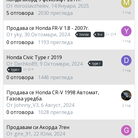
От
miroslavzhelev
,
14 Януари, 2025
3
5
отговора
2030
прегледа
Март,
2025
Продава се Honda FR-V 1.8 - 2007г.
От
yky
,
30 Октомври, 2024
(+ 2)
honda
fr-v
30
0
отговора
1193
прегледа
Октом
2024
Honda Civic Type r 2019
От
Dechko89
,
9 Октомври, 2024
type r
9
(+ 2)
type-r
Октом
0
отговора
1446
прегледа
2024
Продава се Honda CR-V 1998 Автомат,
Газова уредба.
6
От
Johnny_V3
,
6 Август, 2024
Август,
0
отговора
1028
прегледа
2024
Продавам си Акорда 7ген
От
gire_91
,
22 Юли, 2024