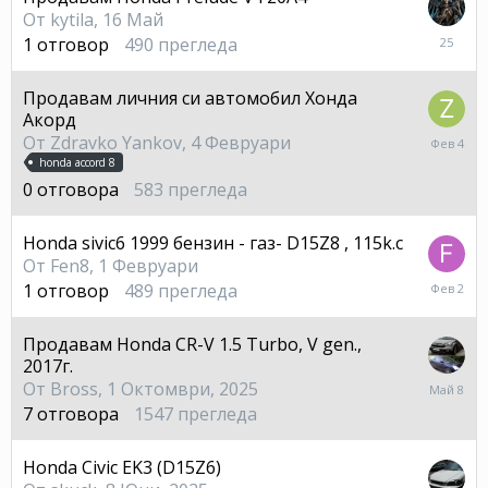
От
kytila
,
16 Май
25
1
отговор
490
прегледа
Юли
Продавам личния си автомобил Хонда
Акорд
4
От
Zdravko Yankov
,
4 Февруари
Февру
honda accord 8
0
отговора
583
прегледа
Honda sivic6 1999 бензин - газ- D15Z8 , 115k.c
От
Fen8
,
1 Февруари
2
1
отговор
489
прегледа
Февру
Продавам Honda CR-V 1.5 Turbo, V gen.,
2017г.
8
От
Bross
,
1 Октомври, 2025
Май
7
отговора
1547
прегледа
Honda Civic EK3 (D15Z6)