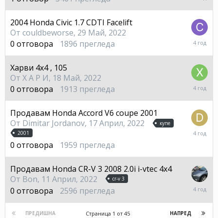
Юни,
2022
2004 Honda Civic 1.7 CDTI Facelift
От
couldbeworse
,
29 Май, 2022
29
0
отговора
1896
прегледа
Май,
2022
Харви 4x4 , 105
От
Х А Р И
,
18 Май, 2022
18
0
отговора
1913
прегледа
Май,
2022
Продавам Honda Accord V6 coupe 2001
От
Dimitar Jordanov
,
17 Април, 2022
купе
17
2001
Април,
0
отговора
1959
прегледа
2022
Продавам Honda CR-V 3 2008 2.0i i-vtec 4x4
От
Bon
,
11 Април, 2022
cr-v 3
11
0
отговора
2596
прегледа
Април,
2022
Страница 1 от 45
ПРЕДИШНА
НАПРЕД