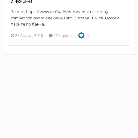
и чужбина
За мен: https://www.ato24.de/de/ravenol-rcs-racing-
competition-synto-sae-5w-40.html 5 литра. 107 лв. Пускам
парите по банка.
1
27 Април, 2018
27 replies