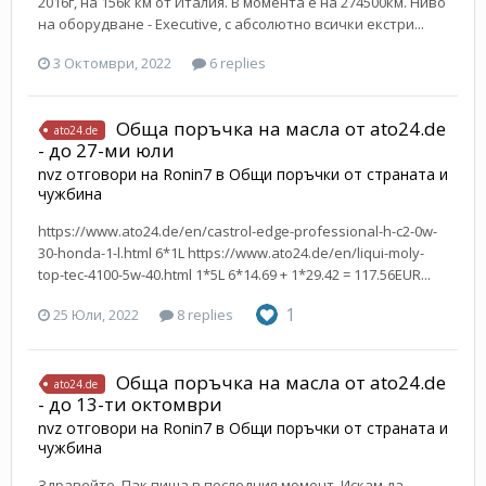
2016г, на 156к км от Италия. В момента е на 274500км. Ниво
на оборудване - Executive, с абсолютно всички екстри...
3 Октомври, 2022
6 replies
Обща поръчка на масла от ato24.de
ato24.de
- до 27-ми юли
nvz
отговори на
Ronin7
в
Общи поръчки от страната и
чужбина
https://www.ato24.de/en/castrol-edge-professional-h-c2-0w-
30-honda-1-l.html 6*1L https://www.ato24.de/en/liqui-moly-
top-tec-4100-5w-40.html 1*5L 6*14.69 + 1*29.42 = 117.56EUR...
1
25 Юли, 2022
8 replies
Обща поръчка на масла от ato24.de
ato24.de
- до 13-ти октомври
nvz
отговори на
Ronin7
в
Общи поръчки от страната и
чужбина
Здравейте, Пак пиша в последния момент. Искам да