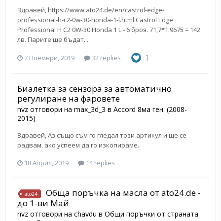
Здравей, https://www.ato24.de/en/castrol-edge-
professional-h-c2-0w-30-honda-1-l.html Castrol Edge
Professional H C2 0W-30 Honda 1 L - 6 броя. 71,7*1.9675 = 142
лв. Парите ще бъдат...
1
7 Ноември, 2019
32 replies
Биалетка за сензора за автоматично
регулиране на фаровете
nvz
отговори на
max_3d_3
в
Accord 8ма ген. (2008-
2015)
Здравей, Аз също съм го гледал този артикул и ще се
радвам, ако успеем да го изкопираме.
18 Април, 2019
14 replies
Обща поръчка на масла от ato24.de -
ato24
до 1-ви Май
nvz
отговори на
chavdu
в
Общи поръчки от страната