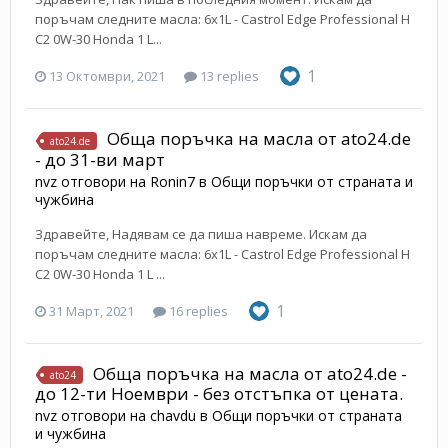
поръчам следните масла: 6х1L - Castrol Edge Professional H
C2 0W-30 Honda 1 L...
1
13 Октомври, 2021
13 replies
Обща поръчка на масла от ato24.de
ato24.de
- до 31-ви март
nvz
отговори на
Ronin7
в
Общи поръчки от страната и
чужбина
Здравейте, Надявам се да пиша навреме. Искам да
поръчам следните масла: 6х1L - Castrol Edge Professional H
C2 0W-30 Honda 1 L ...
1
31 Март, 2021
16 replies
Обща поръчка на масла от ato24.de -
ato24
до 12-ти Ноември - без отстъпка от цената.
nvz
отговори на
chavdu
в
Общи поръчки от страната
и чужбина