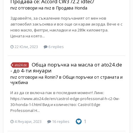
Продава се: Accord CW3 /2.2 idtec/
nvz
отговори на
nvz
в
Продава Honda
Здравейте, за съжаление поръчаният от мен нов
автомобил закъснява и все още си карам акорда. Вече е с
ново масло, филтри, накладки и на 289к километра.
Цената на която...
22 Юли, 2023
6 replies
Обща поръчка на масла от ato24.de
ato24.de
- до 4-ти януари
nvz
отговори на
Ronin7
в
Общи поръчки от страната и
чужбина
И аз да се включа пак в последния момент! Линк:
https://www.ato24.de/en/castrol-edge-professional-h-c2-0w-
30-honda-1-l.html Вид и количество: Castrol Edge
Professional H...
1
4 Януари, 2023
16 replies