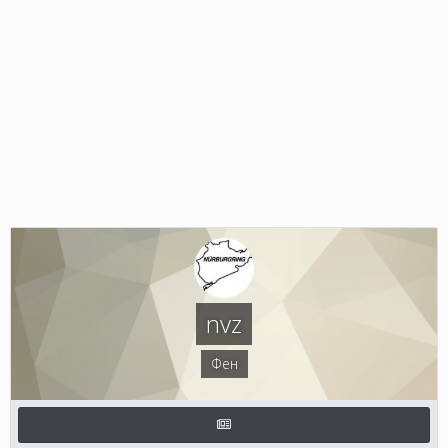
nvz
Фен