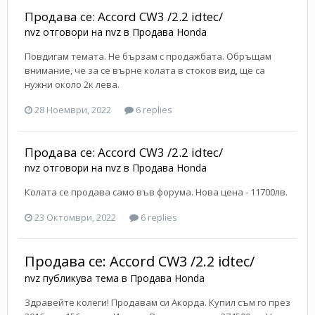
Продава се: Accord CW3 /2.2 idtec/
nvz
отговори на
nvz
в
Продава Honda
Повдигам темата. Не бързам с продажбата. Обръщам
внимание, че за се върне колата в стоков вид, ще са
нужни около 2к лева.
28 Ноември, 2022
6 replies
Продава се: Accord CW3 /2.2 idtec/
nvz
отговори на
nvz
в
Продава Honda
Колата се продава само във форума. Нова цена - 11700лв.
23 Октомври, 2022
6 replies
Продава се: Accord CW3 /2.2 idtec/
nvz
публикува тема в
Продава Honda
Здравейте колеги! Продавам си Акорда. Купил съм го през