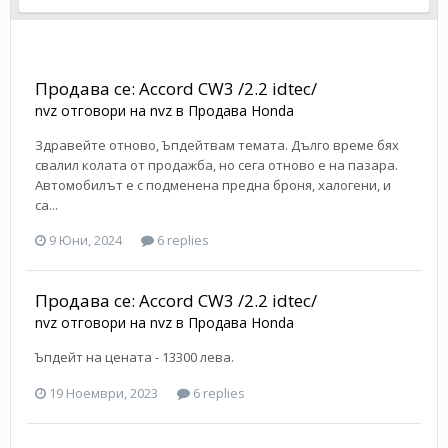
Продава се: Accord CW3 /2.2 idtec/
nvz
отговори на
nvz
в
Продава Honda
Здравейте отново, Ъпдейтвам темата. Дълго време бях
свалил колата от продажба, но сега отново е на пазара.
Автомобилът е с подменена предна броня, халогени, и
са...
9 Юни, 2024
6 replies
Продава се: Accord CW3 /2.2 idtec/
nvz
отговори на
nvz
в
Продава Honda
Ъпдейт на цената - 13300 лева.
19 Ноември, 2023
6 replies