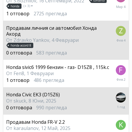
От
S.Bozhilov
,
16 Септември, 2022
concerto
4
(+ 3)
honda
Март
1
отговор
2725
прегледа
Продавам личния си автомобил Хонда
Акорд
4
От
Zdravko Yankov
,
4 Февруари
Февру
honda accord 8
0
отговора
583
прегледа
Honda sivic6 1999 бензин - газ- D15Z8 , 115k.c
От
Fen8
,
1 Февруари
2
1
отговор
486
прегледа
Февру
Honda Civic EK3 (D15Z6)
От
skuck
,
8 Юни, 2025
8
0
отговора
990
прегледа
Юни,
2025
Продавам Honda FR-V 2.2
От
karaulanov
,
12 Май, 2025