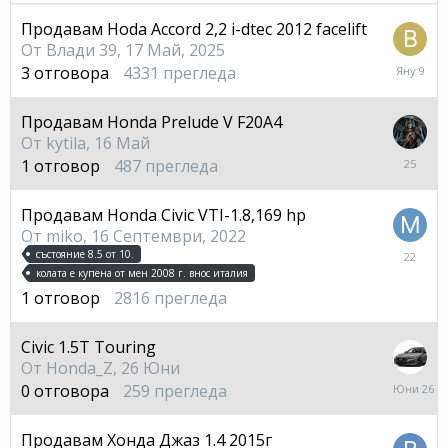
Продавам Hoda Accord 2,2 i-dtec 2012 facelift
От
Влади 39
,
17 Май, 2025
9
3
отговора
4331
прегледа
Януар
Продавам Honda Prelude V F20A4
От
kytila
,
16 Май
25
1
отговор
487
прегледа
Юли
Продавам Honda Civic VTI-1.8,169 hp
От
miko
,
16 Септември, 2022
22
състояние 8.5 от 10.
Юли
колата е купена от мен 2008 г. внос италия
1
отговор
2816
прегледа
Civic 1.5T Touring
От
Honda_Z
,
26 Юни
26
0
отговора
259
прегледа
Юни
Продавам Хонда Джаз 1.4 2015г