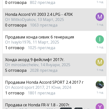
12
0
отговора
802
прегледа
Май,
2025
Honda Accord VII 2003 2.4 LPG - 470K
От
MitkoDyakov
,
13 Март, 2025
13
0
отговора
1063
прегледа
Март,
2025
Продавам хонда сивик 6 генерация
От
Ivaylo1976
,
11 Март, 2025
11
1
отговор
1025
прегледа
Март,
2025
Хонда акорд 9 фейслифт 2017г.
От
miroslavzhelev
,
14 Януари, 2025
3
5
отговора
2028
прегледа
Март,
2025
Продавам Honda Accord SPORT 2.4 2017 г
От
Accord sport 2017
,
21 Юни, 2024
9
1
отговор
1801
прегледа
Декем
2024
Продава се Honda FR-V 1.8 - 2007г.