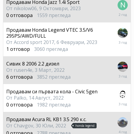
Продавам Honda Jazz 1.4i Sport
От
nikolow06
,
9 Октомври, 2023
9
0
отговора
1559
прегледа
Октом
2023
Продавам Honda Legend VTEC 3.5/V6
295PS/AWD/FULL
24
От
Accord sport 2017
,
6 Февруари, 2023
Март,
1
отговор
3060
прегледа
2023
Сивик 8 2006 2.2 дизел
От
rusen4e
,
3 Март, 2022
2
6
отговора
3852
прегледа
Ноемв
2022
Продавам си първата кола - Civic 5gen
От
Palko
,
14 Август, 2022
14
0
отговора
1982
прегледа
Август,
2022
Продавам Acura RL KB1 3.5 290 к.с.
От
Chavgov
,
30 Юли, 2022
honda legend
30
0
отговора
2788
прегледа