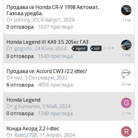
2024
Продава се Honda CR-V 1998 Автомат,
Газова уредба.
6
От
Johnny_V3
,
6 Август, 2024
Август,
0
отговора
1027
прегледа
2024
Honda Legend III KA9 3.5 205кс ГАЗ
От
gogsito
,
24 Юни, 2024
(+ 2)
legend
ka9
24
0
отговора
1643
прегледа
Юни,
2024
Продава се: Accord CW3 /2.2 idtec/
От
nvz
,
3 Октомври, 2022
9
6
отговора
4056
прегледа
Юни,
2024
Honda Legend
От
g.kumanov
,
9 Май, 2024
9
0
отговора
1340
прегледа
Май,
2024
Хонда Акорд 2.2 i-dtec
От
Rado2708
,
11 Април, 2024