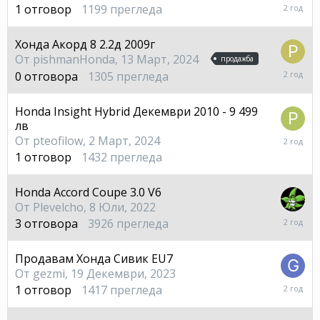
12
1
отговор
1199
прегледа
Април,
2024
Хонда Акорд 8 2.2д 2009г
От
pishmanHonda
,
13 Март, 2024
продажба
13
0
отговора
1305
прегледа
Март,
2024
Honda Insight Hybrid Декември 2010 - 9 499
лв
3
От
pteofilow
,
2 Март, 2024
Март,
1
отговор
1432
прегледа
2024
Honda Accord Coupe 3.0 V6
От
Plevelcho
,
8 Юли, 2022
6
3
отговора
3926
прегледа
Януари
2024
Продавам Хонда Сивик EU7
От
gezmi
,
19 Декември, 2023
20
1
отговор
1417
прегледа
Декем
2023