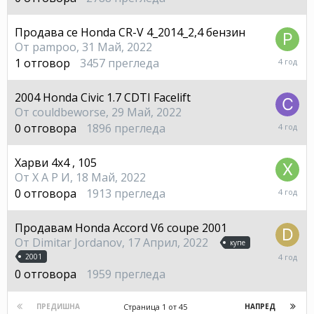
Юли,
2022
Продава се Honda CR-V 4_2014_2,4 бензин
От
pampoo
,
31 Май, 2022
20
1
отговор
3457
прегледа
Юни,
2022
2004 Honda Civic 1.7 CDTI Facelift
От
couldbeworse
,
29 Май, 2022
29
0
отговора
1896
прегледа
Май,
2022
Харви 4x4 , 105
От
Х А Р И
,
18 Май, 2022
18
0
отговора
1913
прегледа
Май,
2022
Продавам Honda Accord V6 coupe 2001
От
Dimitar Jordanov
,
17 Април, 2022
купе
17
2001
Април,
0
отговора
1959
прегледа
2022
Страница 1 от 45
ПРЕДИШНА
НАПРЕД