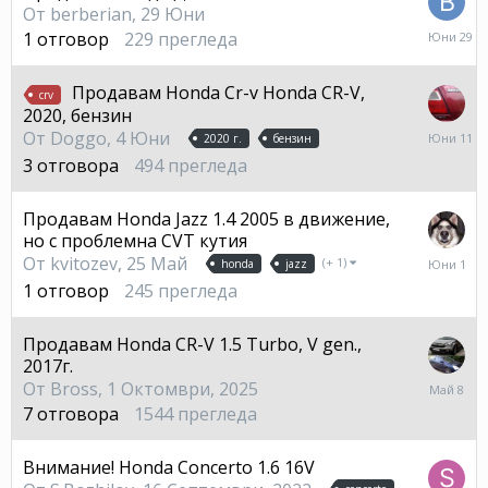
От
berberian
,
29 Юни
29
1
отговор
229
прегледа
Юни
Продавам Honda Cr-v Honda CR-V,
crv
2020, бензин
11
От
Doggo
,
4 Юни
2020 г.
бензин
Юни
3
отговора
494
прегледа
Продавам Honda Jazz 1.4 2005 в движение,
но с проблемна CVT кутия
1
От
kvitozev
,
25 Май
(+ 1)
honda
jazz
Юни
1
отговор
245
прегледа
Продавам Honda CR-V 1.5 Turbo, V gen.,
2017г.
8
От
Bross
,
1 Октомври, 2025
Май
7
отговора
1544
прегледа
Внимание! Honda Concerto 1.6 16V