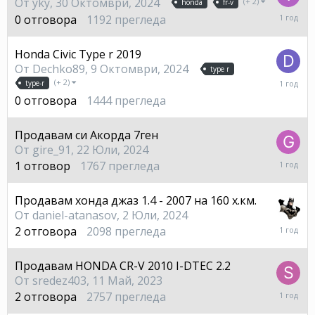
От
yky
,
30 Октомври, 2024
(+ 2)
honda
fr-v
30
0
отговора
1192
прегледа
Октом
2024
Honda Civic Type r 2019
От
Dechko89
,
9 Октомври, 2024
type r
9
(+ 2)
type-r
Октом
0
отговора
1444
прегледа
2024
Продавам си Акорда 7ген
От
gire_91
,
22 Юли, 2024
18
1
отговор
1767
прегледа
Септе
2024
Продавам хонда джаз 1.4 - 2007 на 160 х.км.
От
daniel-atanasov
,
2 Юли, 2024
2
2
отговора
2098
прегледа
Септе
2024
Продавам HONDA CR-V 2010 I-DTEC 2.2
От
sredez403
,
11 Май, 2023
15
2
отговора
2757
прегледа
Август,