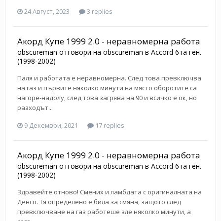
24 Август, 2023
3 replies
Акорд Купе 1999 2.0 - неравномерна работа
obscureman
отговори на
obscureman
в
Accord 6та ген.
(1998-2002)
Паля и работата е неравномерна. След това превключва
на газ и първите няколко минути на място оборотите са
нагоре-надолу, след това загрява на 90 и всичко е ок, но
разходът...
9 Декември, 2021
17 replies
Акорд Купе 1999 2.0 - неравномерна работа
obscureman
отговори на
obscureman
в
Accord 6та ген.
(1998-2002)
Здравейте отново! Смених и ламбдата с оригиналната на
Денсо. Тя определено е била за смяна, защото след
превключване на газ работеше зле няколко минути, а