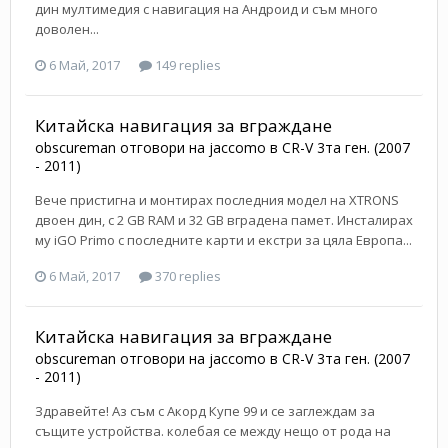
дин мултимедия с навигация на Андроид и съм много
доволен...
6 Май, 2017
149 replies
Китайска навигация за вграждане
obscureman
отговори на
jaccomo
в
CR-V 3та ген. (2007
- 2011)
Вече пристигна и монтирах последния модел на XTRONS
двоен дин, с 2 GB RAM и 32 GB вградена памет. Инсталирах
му iGO Primo с последните карти и екстри за цяла Европа...
6 Май, 2017
370 replies
Китайска навигация за вграждане
obscureman
отговори на
jaccomo
в
CR-V 3та ген. (2007
- 2011)
Здравейте! Аз съм с Акорд Купе 99 и се заглеждам за
същите устройства. колебая се между нещо от рода на