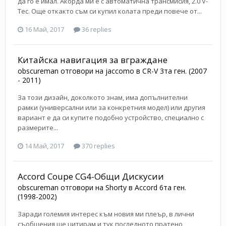
да го е имал. Акорда ми е с автоматична трансмисия, 2.0 V-
Tec. Още откакто съм си купил колата преди повече от...
16 Май, 2017
36 replies
Китайска навигация за вграждане
obscureman
отговори на
jaccomo
в
CR-V 3та ген. (2007
- 2011)
За този дизайн, доколкото знам, има допълнителни
рамки (универсални или за конкретния модел) или другия
вариант е да си купите подобно устройство, специално с
размерите...
14 Май, 2017
370 replies
Accord Coupe CG4-Общи Дискусии
obscureman
отговори на
Shorty
в
Accord 6та ген.
(1998-2002)
Заради големия интерес към новия ми плеър, в лични
съобщения ще цитирам и тук последното пратено