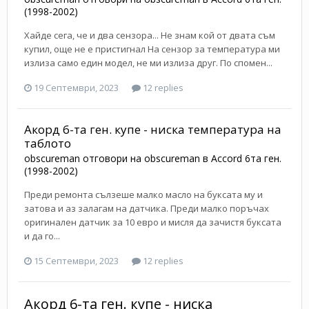
(1998-2002)
Хайде сега, че и два сензора... Не знам кой от двата съм
купил, още не е пристигнал На сензор за температура ми
излиза само един модел, не ми излиза друг. По спомен...
19 Септември, 2023
12 replies
Акорд 6-та ген. купе - ниска температура на
таблото
obscureman
отговори на
obscureman
в
Accord 6та ген.
(1998-2002)
Преди ремонта сълзеше малко масло на буксата му и
затова и аз залагам на датчика. Преди малко поръчах
оригинален датчик за 10 евро и мисля да зачистя буксата
и да го...
15 Септември, 2023
12 replies
Акорд 6-та ген. купе - ниска