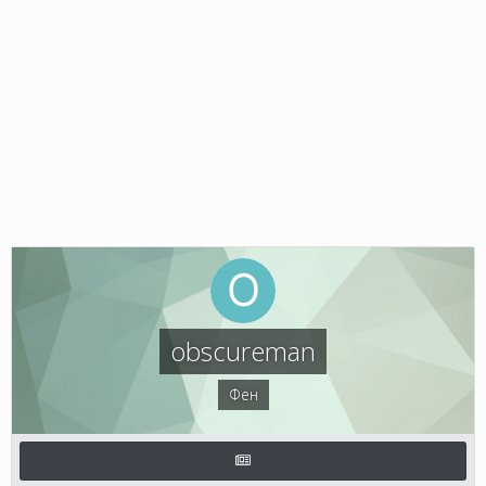
obscureman
Фен