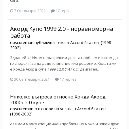
сега...
7 Октомври, 2021
17 replies
Акорд Купе 1999 2.0 - неравномерна
работа
obscureman
публикува тема в
Accord 6та ген. (1998-
2002)
Здравейте! Имам неразрешим досега проблем и искам да
го споделя, за да дадете мнение или решение. Колата ми
е Хонда Акорд Купе 1999 с 2.0 (147 к.с.) двигател...
30 Септември, 2021
17 replies
Няколко въпроса относно Хонда Акорд
2000г 2.0 купе
obscureman
отговори на
vucata
в
Accord 6та ген.
(1998-2002)
Аз имам малко специфичен проблем, но може и някой друг