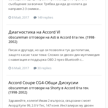
съобщение за всички: Трябва да ида до колата да
направя 2-3 снимки...
8 Май, 2017
149 replies
Диагностика на Accord VI
obscureman
отговори на
Asti
в
Accord 6та ген. (1998-
2002)
Писах и другаде, но ще си позволя и тук да попитам,
защото касае тази тема: Сложих си двоен дин мултимедия
с навигация и поддържа OBD 2 през Bluetooth с...
6 Май, 2017
30 replies
Accord Coupe CG4-Общи Дискусии
obscureman
отговори на
Shorty
в
Accord 6та ген.
(1998-2002)
Здравейте, колеги! Имам 2 въпроса, свързани с моят
Акорд Купе 99, 2.0 V-Tec, 147 коня. Инсталирах му двоен