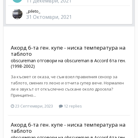
11 Декември, 2021
_pileto_
31 Октомври, 2021
Акорд 6-та ген. купе - ниска температура на
таблото
obscureman
отговори на
obscureman
в
Accord 6та ген.
(1998-2002)
За късмет се оказа, че съм взел правилния сензор за
таблото, смених го лесно и отчита супер вече. Нормален
ли е звукът от откъслечно съскане около дросела?
Принципно...
23 Септември, 2023
12 replies
Акорд 6-та ген. купе - ниска температура на
таблото
obscureman
отговори на
obscureman
в
Accord 6та ген.