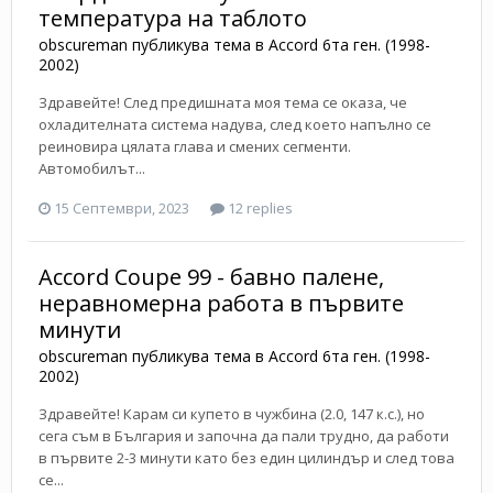
температура на таблото
obscureman
публикува тема в
Accord 6та ген. (1998-
2002)
Здравейте! След предишната моя тема се оказа, че
охладителната система надува, след което напълно се
реиновира цялата глава и смених сегменти.
Автомобилът...
15 Септември, 2023
12 replies
Accord Coupe 99 - бавно палене,
неравномерна работа в първите
минути
obscureman
публикува тема в
Accord 6та ген. (1998-
2002)
Здравейте! Карам си купето в чужбина (2.0, 147 к.с.), но
сега съм в България и започна да пали трудно, да работи
в първите 2-3 минути като без един цилиндър и след това
се...