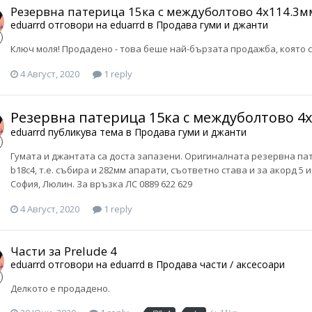
Резервна патерица 15ка с междуболтово 4x114.3м
eduarrd
отговори на
eduarrd
в
Продава гуми и джанти
Ключ моля! Продадено - това беше най-бързата продажба, която 
4 Август, 2020
1 reply
Резервна патерица 15ка с междуболтово 4
eduarrd
публикува тема в
Продава гуми и джанти
Гумата и джантата са доста запазени. Оригиналната резервна пат
b18c4, т.е. събира и 282мм апарати, съответно става и за акорд 5 
София, Люлин. За връзка ЛС 0889 622 629
4 Август, 2020
1 reply
Части за Prelude 4
eduarrd
отговори на
eduarrd
в
Продава части / аксесоари
Делкото е продадено.