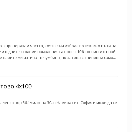
axo проверявам частта, която съм избрал по няколко пъти на
им в дните с големи намаления са поне с 10% по-ниски от най-
е парите ми изтичат в чужбина, но затова са виновни само...
лтово 4x100
ален отвор 56.1мм. цена 30лв Намира се в София и може да се