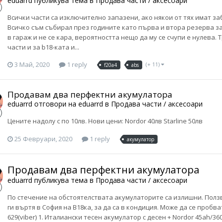
eduarrd
публикува тема в
Продава части / аксесоари
Всички части са изключително запазени, ако някои от тях имат за
Всичко съм събирал през годините като първа и втора резерва за
в гараж и не се кара, вероятността нещо да му се счупи е нулева.
части и за b18-ката и...
3 Май, 2020
1 reply
(+ 11)
f20a4
abs
Продавам два перфектни акумулатора
eduarrd
отговори на
eduarrd
в
Продава части / аксесоари
Цените надолу с по 10лв. Нови цени: Nordor 40лв Starline 50лв
25 Февруари, 2020
1 reply
акумулатор
Продавам два перфектни акумулатора
eduarrd
публикува тема в
Продава части / аксесоари
По стечение на обстоятелствата акумулаторите са излишни. Ползв
ги въртя в София на B18ка, за да са в кондиция. Може да се пробва
629(viber) 1. Италиански тесен акумулатор с десен + Nordor 45ah/3