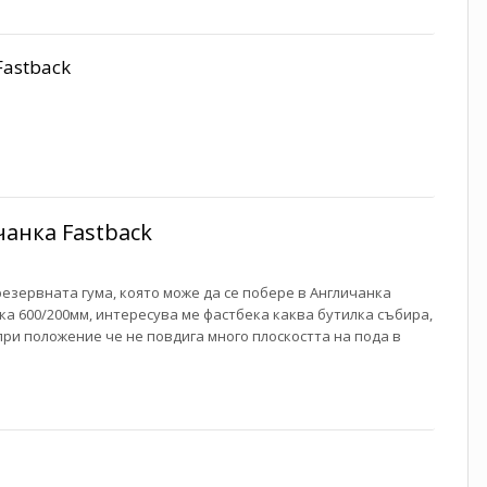
Fastback
чанка Fastback
резервната гума, която може да се побере в Англичанка
ка 600/200мм, интересува ме фастбека каква бутилка събира,
 при положение че не повдига много плоскостта на пода в