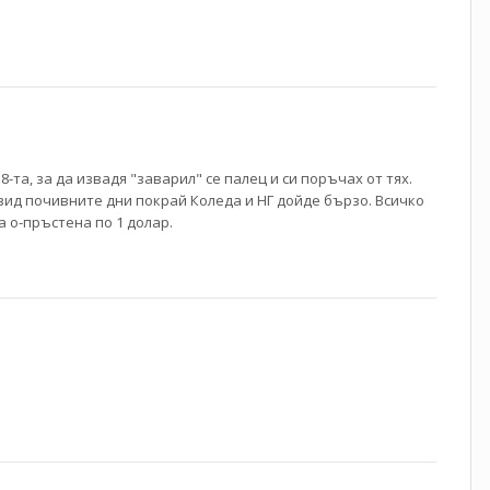
та, за да извадя "заварил" се палец и си поръчах от тях.
едвид почивните дни покрай Коледа и НГ дойде бързо. Всичко
а о-пръстена по 1 долар.