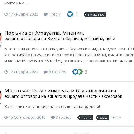
която към...
1
17 Януари, 2020
1 reply
акумулатор
Поръчка от Amayama. Мнения.
eduarrd
отговори на
Bizzito
в
Сервизи, магазини, цени
Много съм доволен от amayama. Счупих си шилда на делкото на B18-
Изпратиха го на 25.12 и си го взех от пощата на 09.01, имайки пр
излезна 15 usd като 7.5 usd е доставката, а останалото шилда и дв
3
12 Януари, 2020
90 replies
Много части за сивик 5та и 6та англичанка
eduarrd
отговори на
eduarrd
в
Продава части / аксесоари
Халогените от англичанката също са продадени!
15 Септември, 2019
3 replies
(+ 5)
помпа
серво