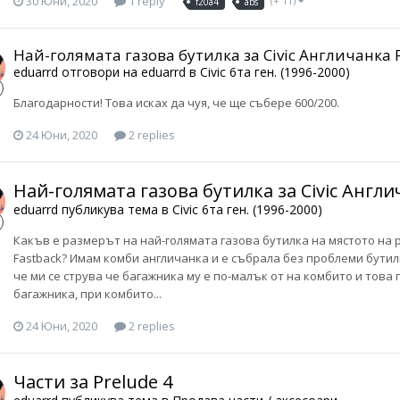
30 Юни, 2020
1 reply
(+ 11)
f20a4
abs
Най-голямата газова бутилка за Civic Англичанка 
eduarrd
отговори на
eduarrd
в
Civic 6та ген. (1996-2000)
Благодарности! Това исках да чуя, че ще събере 600/200.
24 Юни, 2020
2 replies
Най-голямата газова бутилка за Civic Англи
eduarrd
публикува тема в
Civic 6та ген. (1996-2000)
Какъв е размерът на най-голямата газова бутилка на мястото на 
Fastback? Имам комби англичанка и е събрала без проблеми бутил
че ми се струва че багажника му е по-малък от на комбито и това
багажника, при комбито...
24 Юни, 2020
2 replies
Части за Prelude 4