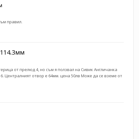
м
съм правил.
x114.3мм
ерица от прелюд 4, но съм я ползвал на Сивик Англичанка
и 6. Централният отвор е 64мм. цена 50лв Може да се вземе от