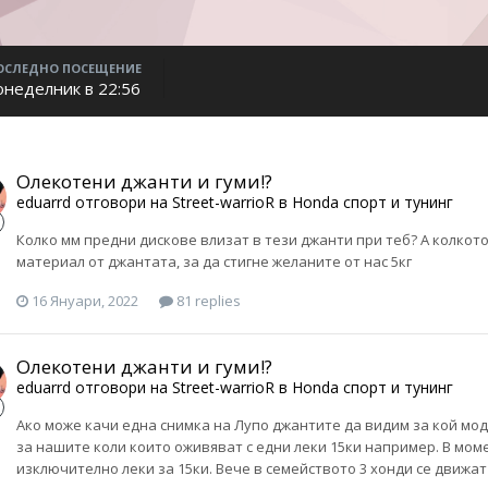
ОСЛЕДНО ПОСЕЩЕНИЕ
онеделник в 22:56
Олекотени джанти и гуми!?
eduarrd
отговори на
Street-warrioR
в
Honda спорт и тунинг
Колко мм предни дискове влизат в тези джанти при теб? А колкото
материал от джантата, за да стигне желаните от нас 5кг
16 Януари, 2022
81 replies
Олекотени джанти и гуми!?
eduarrd
отговори на
Street-warrioR
в
Honda спорт и тунинг
Ако може качи една снимка на Лупо джантите да видим за кой мод
за нашите коли които оживяват с едни леки 15ки например. В моме
изключително леки за 15ки. Вече в семейството 3 хонди се движат с