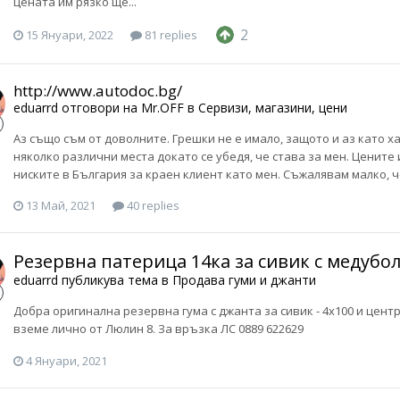
цената им рязко ще...
2
15 Януари, 2022
81 replies
http://www.autodoc.bg/
eduarrd
отговори на
Mr.OFF
в
Сервизи, магазини, цени
Аз също съм от доволните. Грешки не е имало, защото и аз като x
няколко различни места докато се убедя, че става за мен. Цените 
ниските в България за краен клиент като мен. Съжалявам малко, ч
13 Май, 2021
40 replies
Резервна патерица 14ка за сивик с медубо
eduarrd
публикува тема в
Продава гуми и джанти
Добра оригинална резервна гума с джанта за сивик - 4x100 и центр
вземе лично от Люлин 8. За връзка ЛС 0889 622629
4 Януари, 2021