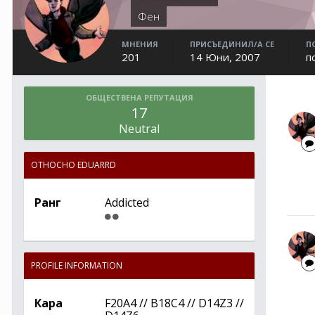
Фен
МНЕНИЯ
ПРИСЪЕДИНИЛ/А СЕ
П
201
14 Юни, 2007
п
ОБЩЕСТВЕНА РЕПУТАЦИЯ
17
Neutral
ОТНОСНО EDUARRD
Ранг
Addicted
PROFILE INFORMATION
Кара
F20A4 // B18C4 // D14Z3 //