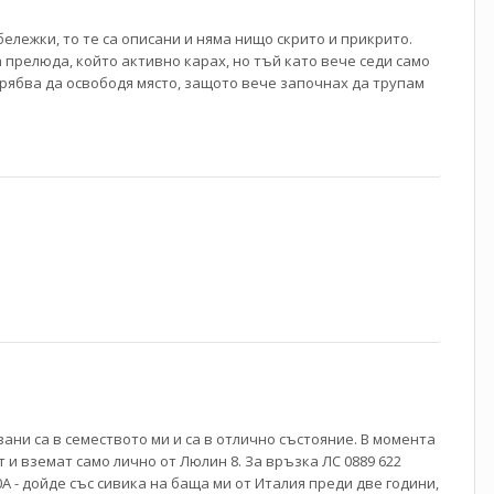
бележки, то те са описани и няма нищо скрито и прикрито.
 прелюда, който активно карах, но тъй като вече седи само
 Трябва да освободя място, защото вече започнах да трупам
ани са в семеството ми и са в отлично състояние. В момента
т и вземат само лично от Люлин 8. За връзка ЛС 0889 622
60A - дойде със сивика на баща ми от Италия преди две години,