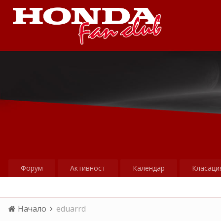
Форум
Активност
Календар
Класаци
Начало
eduarrd