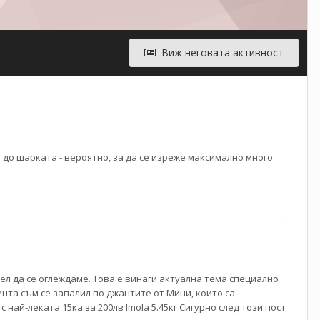
Виж неговата активност
 до шарката - вероятно, за да се изреже максимално много
ел да се оглеждаме. Това е винаги актуална тема специално
нта съм се запалил по джантите от Мини, които са
 най-леката 15ка за 200лв Imola 5.45кг Сигурно след този пост