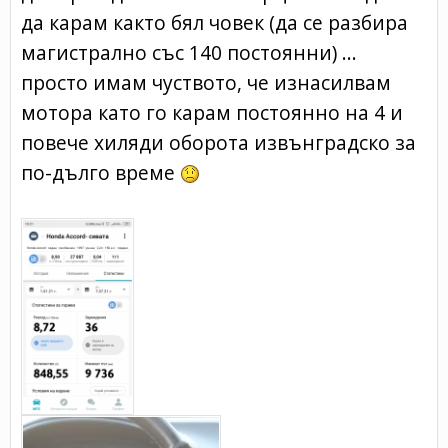
да карам както бял човек (да се разбира
магистрално със 140 постоянни) ...
просто имам чуството, че изнасилвам
мотора като го карам постоянно на 4 и
повече хиляди оборота извънградско за
по-дълго време