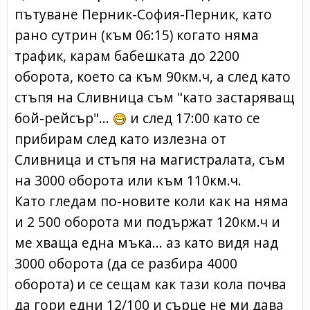
пътуване Перник-София-Перник, като
рано сутрин (към 06:15) когато няма
трафик, карам бабешката до 2200
оборота, което са към 90км.ч, а след като
стъпя на Сливница съм "като застаряващ
бой-рейсър"...
и след 17:00 като се
прибирам след като излезна от
Сливница и стъпя на магистралата, съм
на 3000 оборота или към 110км.ч.
Като гледам по-новите коли как на няма
и 2 500 оборота ми подържат 120км.ч и
ме хваща една мъка... аз като видя над
3000 оборота (да се разбира 4000
оборота) и се сещам как тази кола почва
да гори едни 12/100 и сърце не ми дава