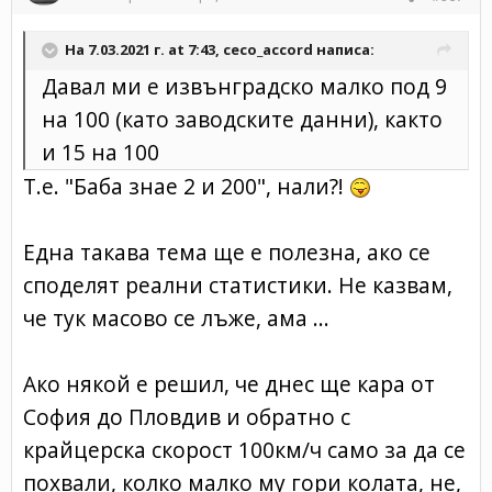
На 7.03.2021 г. at 7:43,
ceco_accord
написа:
Давал ми е извънградско малко под 9
на 100 (като заводските данни), както
и 15 на 100
Т.е. "Баба знае 2 и 200", нали?!
Една такава тема ще е полезна, ако се
споделят реални статистики. Не казвам,
че тук масово се лъже, ама ...
Ако някой е решил, че днес ще кара от
София до Пловдив и обратно с
крайцерска скорост 100км/ч само за да се
похвали, колко малко му гори колата, не,