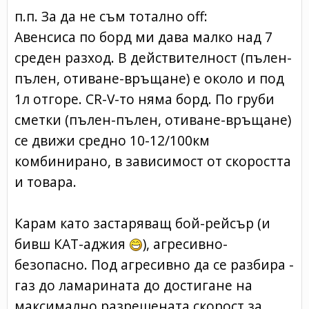
п.п. За да не съм тотално off:
Авенсиса по борд ми дава малко над 7
среден разход. В действителност (пълен-
пълен, отиване-връщане) е около и под
1л отгоре. CR-V-то няма борд. По груби
сметки (пълен-пълен, отиване-връщане)
се движи средно 10-12/100км
комбинирано, в зависимост от скоростта
и товара.
Карам като застаряващ бой-рейсър (и
бивш КАТ-аджия
)
, агресивно-
безопасно. Под агресивно да се разбира -
газ до ламарината до достигане на
максимално разрешената скорост за