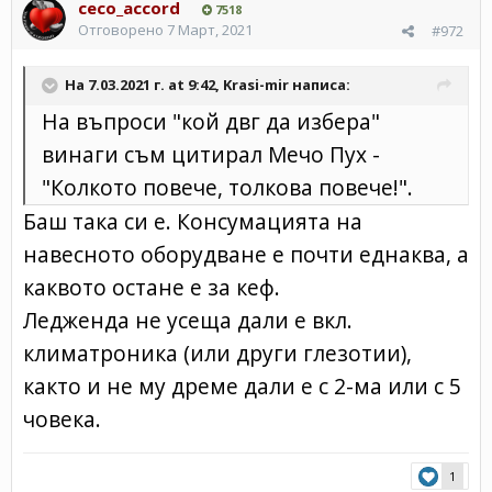
ceco_accord
7518
Отговорено
7 Март, 2021
#972
На 7.03.2021 г. at 9:42,
Krasi-mir
написа:
На въпроси "кой двг да избера"
винаги съм цитирал Мечо Пух -
"Колкото повече, толкова повече!".
Баш така си е. Консумацията на
навесното оборудване е почти еднаква, а
каквото остане е за кеф.
Ледженда не усеща дали е вкл.
климатроника (или други глезотии),
както и не му дреме дали е с 2-ма или с 5
човека.
1