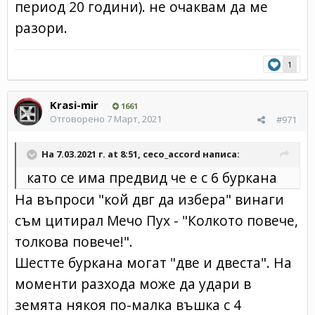
период 20 години). не очаквам да ме
разори.
1
Krasi-mir
1661
Отговорено
7 Март, 2021
#971
На 7.03.2021 г. at 8:51,
ceco_accord
написа:
като се има предвид че е с 6 буркана
На въпроси "кой двг да избера" винаги
съм цитирал Мечо Пух - "Колкото повече,
толкова повече!".
Шестте буркана могат "две и двеста". На
моменти разхода може да удари в
земята някоя по-малка въшка с 4