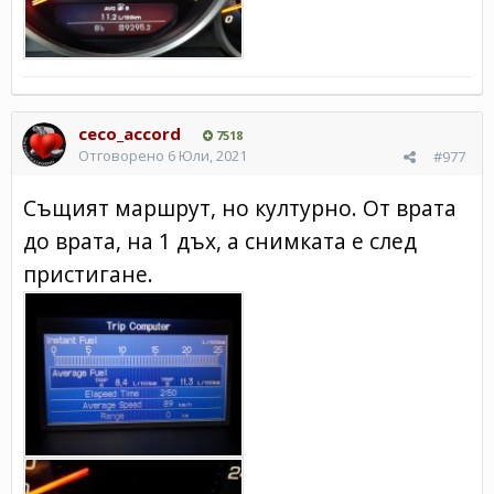
ceco_accord
7518
Отговорено
6 Юли, 2021
#977
Същият маршрут, но културно. От врата
до врата, на 1 дъх, а снимката е след
пристигане.