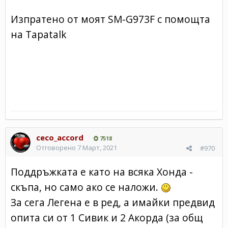
Изпратено от моят SM-G973F с помощта
на Tapatalk
ceco_accord
7518
Отговорено
7 Март, 2021
#970
Поддръжката е като на всяка Хонда -
скъпа, но само ако се наложи.
За сега Легена е в ред, а имайки предвид
опита си от 1 Сивик и 2 Акорда (за общ