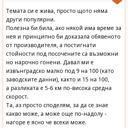
Темата си е жива, просто щото няма
други популярни.
Полезна би била, ако някой има време за
нея и принципно би доказала обявеното
от производителя, а постигнати
стойности под посочените са възможни
но нарочно гонени. Давал ми е
извънградско малко под 9 на 100 (като
заводските данни), както и 15 на 100,
а разликата е 5-6 км по-висока средна
скорост.
Та, аз просто споделям, за да се знае
какво може, а може още по-надолу -
нагоре е ясно че всеки може.