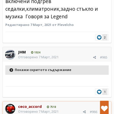
включени подгрев
седалки,климатроник,задно стъкло и
музика Говоря за Legend
Редактирано
7 Март, 2021
от Plevelcho
2
JHM
1924
Отговорено
7 Март, 2021
#965
Покажи скритото съдържание
1
ceco_accord
7518
Отговорено
7 Март, 2021
#966