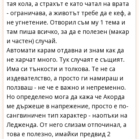
тая кола, а страхът е като чатал на врата
- ограничава, а животът требе да е кеф, а
не угнетение. Отворил съм му 1 тема и
там пиша всичко, за да е полезен (макар
и частен) случай.
Автомати карам отдавна и знам как да
не харчат много. Тук случаят е същият.
Има си тънкости и толкова. Те не са
издевателство, а просто ги намираш и
ползваш - не че е важно и непременно.
Но определено мога да кажа че Акорда
ме държеше в напрежение, просто е по-
сангвиничен тип характер - наопъки на
Ледженда. От него слизам отпочинал, а
това е полезно, имайки предвид 2