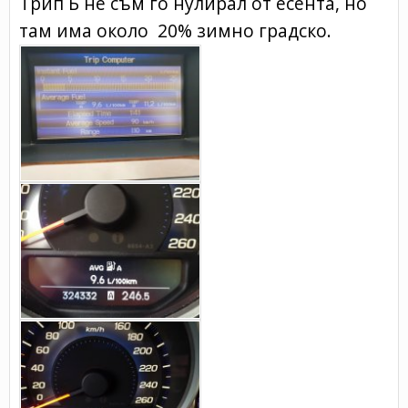
Трип Б не съм го нулирал от есента, но
там има около 20% зимно градско.