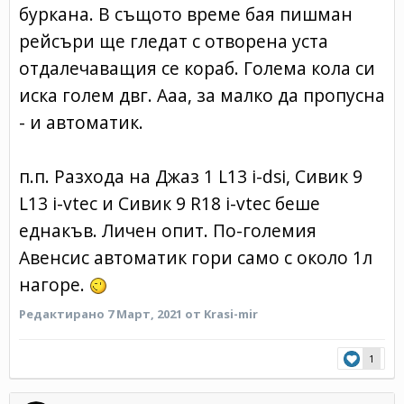
буркана. В същото време бая пишман
рейсъри ще гледат с отворена уста
отдалечаващия се кораб. Голема кола си
иска голем двг. Ааа, за малко да пропусна
- и автоматик.
п.п. Разхода на Джаз 1 L13 i-dsi, Сивик 9
L13 i-vtec и Сивик 9 R18 i-vtec беше
еднакъв. Личен опит. По-големия
Авенсис автоматик гори само с около 1л
нагоре.
Редактирано
7 Март, 2021
от Krasi-mir
1