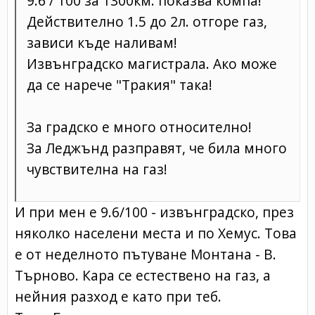
9.6 / 100 за 1300км. показва компа!
Действително 1.5 до 2л. отгоре газ,
зависи къде наливам!
Извънградско магистрала. Ако може
да се нарече "Тракия" така!
За градско е много относително!
За Леджънд разправят, че била много
чувствителна на газ!
И при мен е 9.6/100 - извънградско, през
няколко населени места и по Хемус. Това
е от неделното пътуване Монтана - В.
Търново. Кара се естествено на газ, а
нейния разход е като при теб.