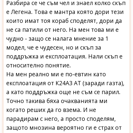
Разбира се че съм чел и знаел колко скъп
е Легена. Това е мантра която дори тези
които имат тоя кораб споделят, дори да
не са патили от него. На мен това ми е
чудно - защо се налага мнение за 1
модел, че е чудесен, но и скъп за
поддръжка и експлоатация. Нали скъп е
относително понятие.
На мен реално ми е по-евтин като
експлоатация от К24А3 АТ (заради газта),
а като поддръжка още не съм се парил.
Точно такива бяха очакванията ми
когато реших да го взема. И не
парадирам с него, а просто споделям,
защото мнозина вероятно ги е страх от