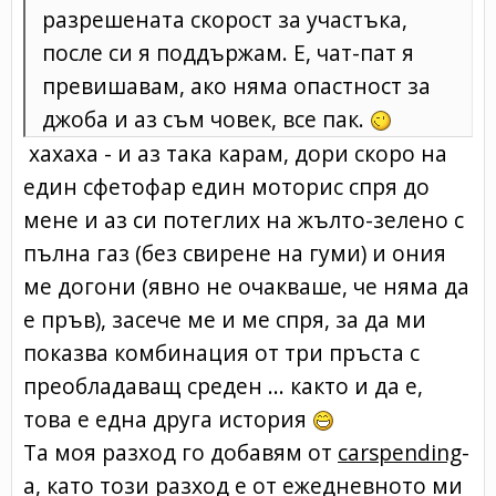
разрешената скорост за участъка,
после си я поддържам. Е, чат-пат я
превишавам, ако няма опастност за
джоба и аз съм човек, все пак.
хахаха - и аз така карам, дори скоро на
един сфетофар един моторис спря до
мене и аз си потеглих на жълто-зелено с
пълна газ (без свирене на гуми) и ония
ме догони (явно не очакваше, че няма да
е пръв), засече ме и ме спря, за да ми
показва комбинация от три пръста с
преобладаващ среден ... както и да е,
това е една друга история
Та моя разход го добавям от
carspending
-
а, като този разход е от ежедневното ми