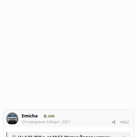
Emicha
2005
Отговорено
6 Март, 2021
#962
На 6.03.2021 г. at 18:57,
Митко Йотов
написа: