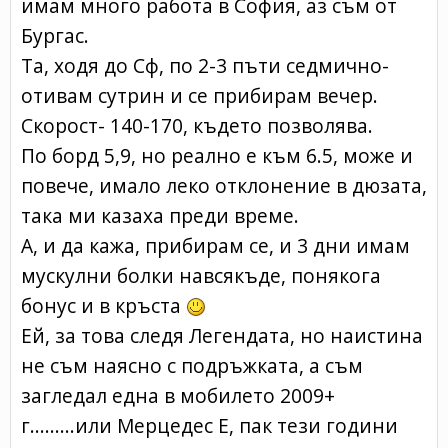
имам много работа в София, аз съм от
Бургас.
Та, ходя до Сф, по 2-3 пъти седмично-
отивам сутрин и се прибирам вечер.
Скорост- 140-170, където позволява.
По борд 5,9, но реално е към 6.5, може и
повече, имало леко отклонение в дюзата,
така ми казаха преди време.
А, и да кажа, прибирам се, и 3 дни имам
мускулни болки навсякъде, понякога
бонус и в кръста
Ей, за това следя Легендата, но наистина
не съм наясно с подръжката, а съм
загледал една в мобилето 2009+
г.........или Мерцедес E, пак тези години