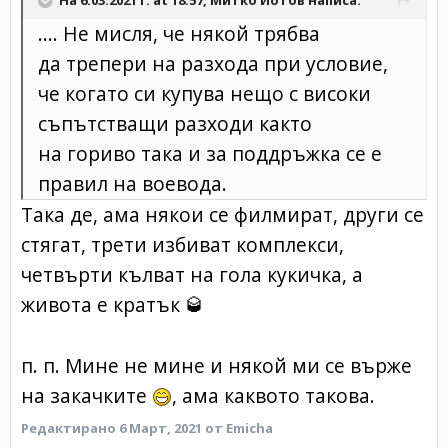
.... Не мисля, че някой трябва
да трепери на разхода при условие,
че когато си купува нещо с високи
съпътстващи разходи както
на гориво така и за поддръжка се е
правил на воевода.
Така де, ама някои се филмират, други се
стягат, трети избиват комплекси,
четвърти кълват на гола кукичка, а
живота е кратък
🥃
п. п. Мине не мине и някой ми се върже
на закачките
, ама каквото такова.
Редактирано
6 Март, 2021
от Emicha