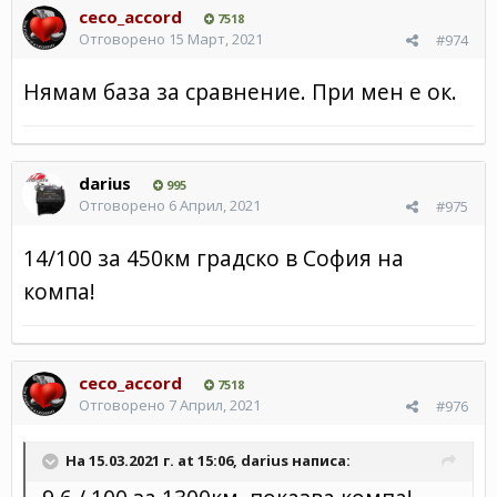
ceco_accord
7518
Отговорено
15 Март, 2021
#974
Нямам база за сравнение. При мен е ок.
darius
995
Отговорено
6 Април, 2021
#975
14/100 за 450км градско в София на
компа!
ceco_accord
7518
Отговорено
7 Април, 2021
#976
На 15.03.2021 г. at 15:06,
darius
написа: