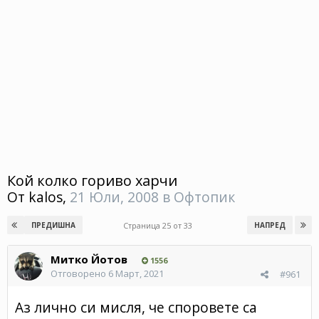
Кой колко гориво харчи
От
kalos
,
21 Юли, 2008
в
Офтопик
Страница 25 от 33
ПРЕДИШНА
НАПРЕД
Митко Йотов
1556
Отговорено
6 Март, 2021
#961
Аз лично си мисля, че споровете са