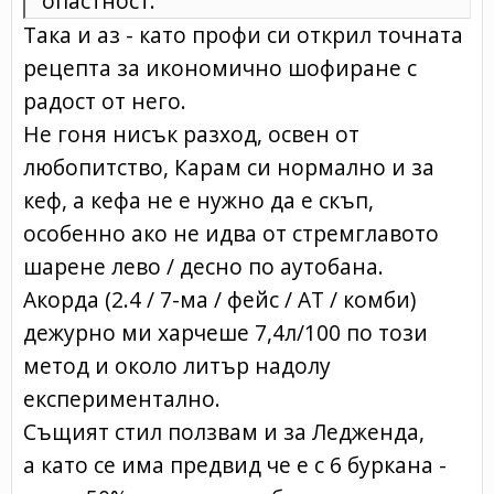
опастност.
Така и аз - като профи си открил точната
рецепта за икономично шофиране с
радост от него.
Не гоня нисък разход, освен от
любопитство, Карам си нормално и за
кеф, а кефа не е нужно да е скъп,
особенно ако не идва от стремглавото
шарене лево / десно по аутобана.
Акорда (2.4 / 7-ма / фейс / АТ / комби)
дежурно ми харчеше 7,4л/100 по този
метод и около литър надолу
експериментално.
Същият стил ползвам и за Ледженда,
а като се има предвид че е с 6 буркана -