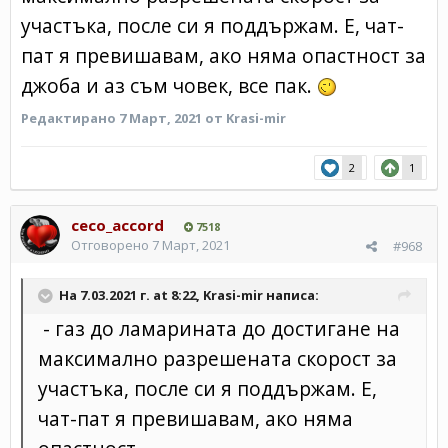
участъка, после си я поддържам. Е, чат-
пат я превишавам, ако няма опастност за
джоба и аз съм човек, все пак.
Редактирано
7 Март, 2021
от Krasi-mir
2
1
ceco_accord
7518
Отговорено
7 Март, 2021
#968
На 7.03.2021 г. at 8:22,
Krasi-mir
написа:
- газ до ламарината до достигане на
максимално разрешената скорост за
участъка, после си я поддържам. Е,
чат-пат я превишавам, ако няма