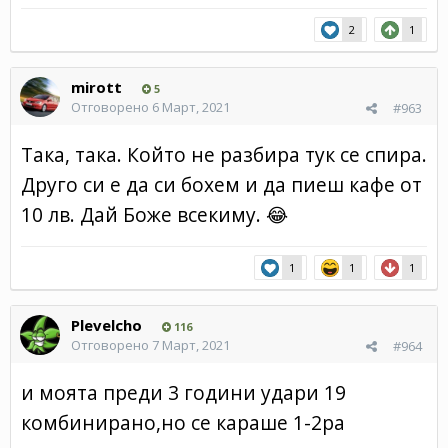
2
1
mirott
5
Отговорено
6 Март, 2021
#963
Така, така. Който не разбира тук се спира.
Друго си е да си бохем и да пиеш кафе от
10 лв. Дай Боже всекиму.
😂
1
1
1
Plevelcho
116
Отговорено
7 Март, 2021
#964
и моята преди 3 години удари 19
комбинирано,но се караше 1-2ра