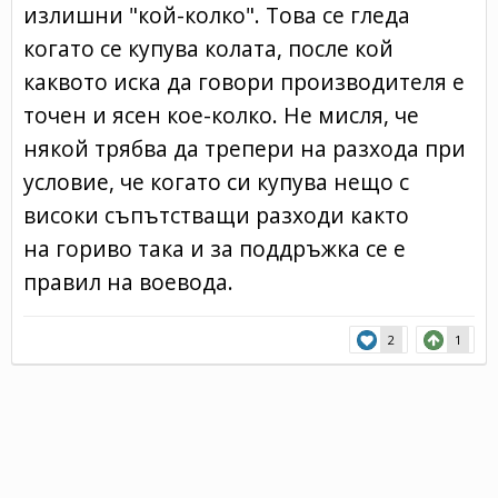
излишни "кой-колко". Това се гледа
когато се купува колата, после кой
каквото иска да говори производителя е
точен и ясен кое-колко. Не мисля, че
някой трябва да трепери на разхода при
условие, че когато си купува нещо с
високи съпътстващи разходи както
на гориво така и за поддръжка се е
правил на воевода.
2
1