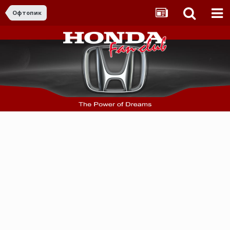
Офтопик