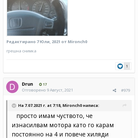
Редактирано
7 Юли, 2021
от Mironch0
грешна снимка
1
Drun
17
Отговорено
9 Август, 2021
#979
На 7.07.2021 г. at 7:18,
Mironch0
написа:
просто имам чуството, че
изнасилвам мотора като го карам
постоянно на 4 и повече хиляди