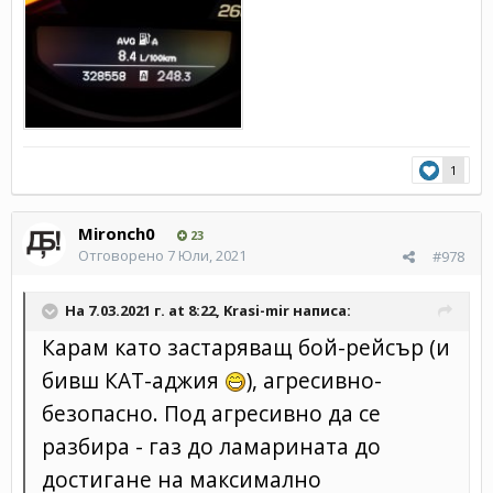
1
Mironch0
23
Отговорено
7 Юли, 2021
#978
На 7.03.2021 г. at 8:22,
Krasi-mir
написа:
Карам като застаряващ бой-рейсър (и
бивш КАТ-аджия
)
, агресивно-
безопасно. Под агресивно да се
разбира - газ до ламарината до
достигане на максимално