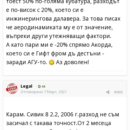
тоест 50% по-голяма кубатура, разходът
е по-висок с 20%, което си е
инжинерингова далавера. За това писах
че аеродинамиката му е от значение,
въпреки други утежняващи фактори.
A като пари ми е -20% спрямо Акорда,
което си е Гифт фром дъ дестъни -
заради АГУ-то.
Аз доволен!
Legal
44
Отговорено
7 Март, 2021
#969
Карам. Сивик 8 2.2, 2006 г.разход не съм
засичал с такава точност.От 2 месеца