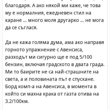
благодаря. А ако някой ми каже, че това
му е нормалния, ежедневен стил на
каране ... много моля другарко ... не мога
да се съглася.
Да не кажа голяма дума, ама ако направя
горното упражнение с Авенсиса,
разходът ми сигурно ще е под 5/100
бензин, включая градското в двата града.
Ми то баирите не са най-страшните на
света, а и половината път е спускане.
Борд комп-а на Авенсиса, в момента в
който си махна крака от газта отива на
3.2/100км.