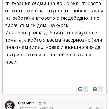
пътувания седмично до София, първото
от които ми е за закуска (и наобед съм си
на работа), а второто е следобедно и по
здрач съм си дом - кукуряк.
Иначе ме радва добрият тон и хумор в
темата, а който я взема насериозно (или
инак) - емииии... човек и външно вижда
вътрешното си аз, та кой каквото си
носи.
5
1
Krasi-mir
1661
Отговорено
7 Март, 2021
#967