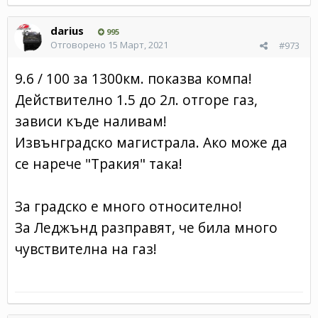
darius
995
Отговорено
15 Март, 2021
#973
9.6 / 100 за 1300км. показва компа!
Действително 1.5 до 2л. отгоре газ,
зависи къде наливам!
Извънградско магистрала. Ако може да
се нарече "Тракия" така!
За градско е много относително!
За Леджънд разправят, че била много
чувствителна на газ!