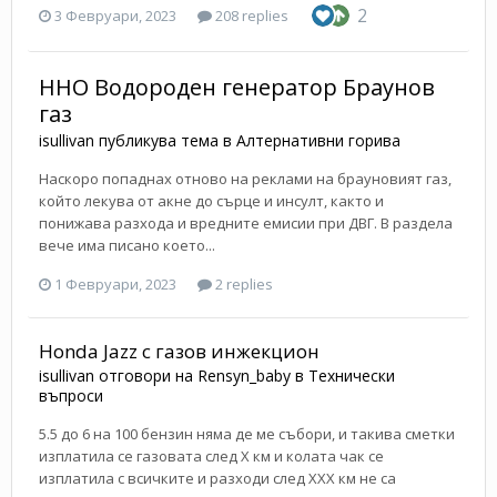
2
3 Февруари, 2023
208 replies
HHO Водороден генератор Браунов
газ
isullivan
публикува тема в
Алтернативни горива
Наскоро попаднах отново на реклами на брауновият газ,
който лекува от акне до сърце и инсулт, както и
понижава разхода и вредните емисии при ДВГ. В раздела
вече има писано което...
1 Февруари, 2023
2 replies
Honda Jazz с газов инжекцион
isullivan
отговори на
Rensyn_baby
в
Технически
въпроси
5.5 до 6 на 100 бензин няма де ме събори, и такива сметки
изплатила се газовата след Х км и колата чак се
изплатила с всичките и разходи след ХХХ км не са