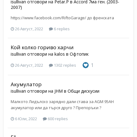
isullivan
отговори на
Petar.P
в
Accord 7ма ген. (2003-
2007)
https://www.facebook.com/RiftoGarage/ до френската
26 Август, 2022
6 replies
Кой колко гориво харчи
isullivan
отговори на
kalos
в
Офтопик
1
26 Август, 2022
1302 replies
Акумулатор
isullivan
отговори на
JHM
в
Общи дискусии
Малкото Лидълско зарядно дали става за AGM 95AH
акумулатор или да търся друго ? Препоръки ?
6 Юли, 2022
600 replies