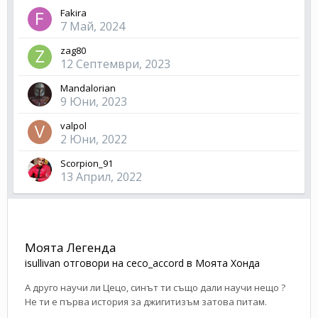
Fakira
7 Май, 2024
zag80
12 Септември, 2023
Mandalorian
9 Юни, 2023
valpol
2 Юни, 2022
Scorpion_91
13 Април, 2022
Моята Легенда
isullivan
отговори на
ceco_accord
в
Моята Хонда
А друго научи ли Цецо, синът ти също дали научи нещо ?
Не ти е първа история за джигитизъм затова питам.