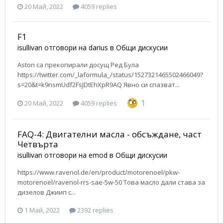
20 Май, 2022
4059 replies
F1
isullivan
отговори на
darius
в
Общи дискусии
Aston са прекопирали досущ Ред Була
https://twitter.com/_laformula_/status/1527321465502466049?
s=20&t=k9nsmUdf2FsJDtEhXpR9AQ Явно си спазват...
1
20 Май, 2022
4059 replies
FAQ-4: Двигателни масла - обсъждане, част
Четвърта
isullivan
отговори на
emod
в
Общи дискусии
https://www.ravenol.de/en/product/motorenoel/pkw-
motorenoel/ravenol-rrs-sae-5w-50 Това масло дали става за
дизелoв Джиип с...
1 Май, 2022
2392 replies