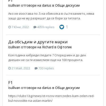
F1
isullivan
отговори на
darius
в
Общи дискусии
Ако не изостава по .5 на обиколка в състезанието, няма
защо да не му разрешат да се бори за титлата.
1
7 Юни, 2022
4059 replies
Да обсъдим и другите марки
isullivan
отговори на
Richard
в
Офтопик
Коя година хибриди гледате ? Според мен и до ден
днешен не са ги измислили още на 100 процента.
21 Май, 2022
730 replies
F1
isullivan
отговори на
darius
в
Общи дискусии
https://clubs1.bg/news/ot-rozov-merczedes-kam-zelen-red-
bul-novostite-na-astan-martin/