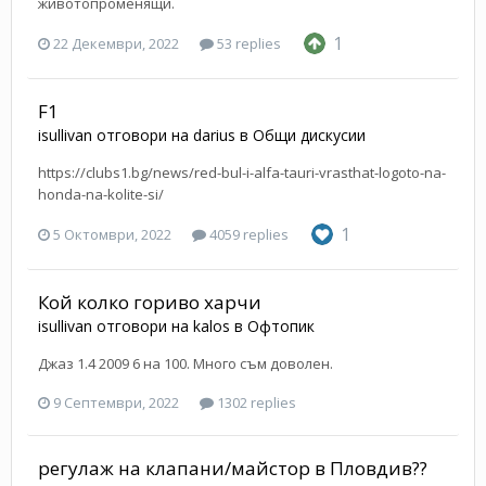
животопроменящи.
1
22 Декември, 2022
53 replies
F1
isullivan
отговори на
darius
в
Общи дискусии
https://clubs1.bg/news/red-bul-i-alfa-tauri-vrasthat-logoto-na-
honda-na-kolite-si/
1
5 Октомври, 2022
4059 replies
Кой колко гориво харчи
isullivan
отговори на
kalos
в
Офтопик
Джаз 1.4 2009 6 на 100. Много съм доволен.
9 Септември, 2022
1302 replies
регулаж на клапани/майстор в Пловдив??