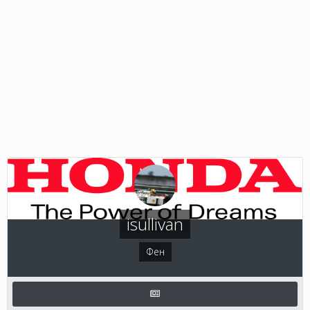
isullivan
Фен