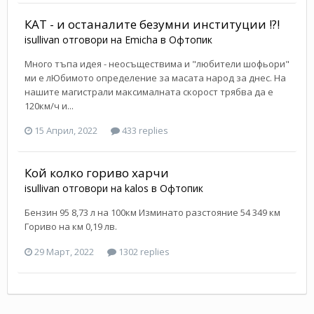
КАТ - и останалите безумни институции !?!
isullivan
отговори на
Emicha
в
Офтопик
Много тъпа идея - неосъществима и "любители шофьори"
ми е лЮбимото определение за масата народ за днес. На
нашите магистрали максималната скорост трябва да е
120км/ч и...
15 Април, 2022
433 replies
Кой колко гориво харчи
isullivan
отговори на
kalos
в
Офтопик
Бензин 95 8,73 л на 100км Изминато разстояние 54 349 км
Гориво на км 0,19 лв.
29 Март, 2022
1302 replies