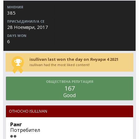
МНЕНИЯ
385
ПРИСЪЕДИНИЛ/А СЕ
28 Ноември, 2017
DAYS WON
6
isullivan last won the day on Януари 4 2021
isullivan had the most liked content!
ОБЩЕСТВЕНА РЕПУТАЦИЯ
167
Good
ОТНОСНО ISULLIVAN
Ранг
Потребител