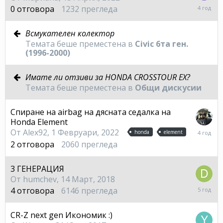
13
0
отговора
1232
прегледа
Април,
2022
Всмукателен колектор
Темата беше преместена в
Civic 6та ген.
(1996-2000)
Имате ли отзиви за HONDA CROSSTOUR EX?
Темата беше преместена в
Общи дискусии
Спиране на airbag на дясната седалка на
Honda Element
2
От
Alex92
,
1 Февруари, 2022
honda
element
Февру
2
отговора
2060
прегледа
2022
3 ГЕНЕРАЦИЯ
От
humchev
,
14 Март, 2018
18
4
отговора
6146
прегледа
Октом
2020
CR-Z next gen Икономик :)