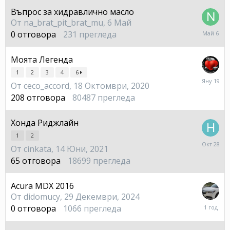
Въпрос за хидравлично масло
От
na_brat_pit_brat_mu
,
6 Май
6
0
отговора
231
прегледа
Май
Моята Легенда
1
2
3
4
6
19
От
ceco_accord
,
18 Октомври, 2020
Януар
208
отговора
80487
прегледа
Хонда Риджлайн
1
2
28
От
cinkata
,
14 Юни, 2021
Октом
2025
65
отговора
18699
прегледа
Acura MDX 2016
От
didomucy
,
29 Декември, 2024
29
0
отговора
1066
прегледа
Декем
2024