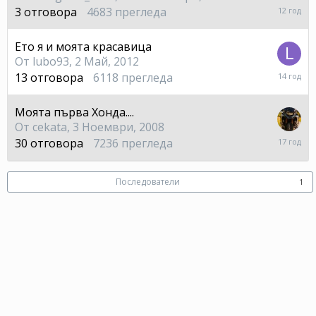
18
3
отговора
4683
прегледа
Юли,
2014
Ето я и моята красавица
От
lubo93
,
2 Май, 2012
27
13
отговора
6118
прегледа
Май,
2012
Моята първа Хонда....
От
cekata
,
3 Ноември, 2008
21
30
отговора
7236
прегледа
Ноемв
2008
Последователи
1