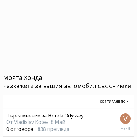
Моята Хонда
Разкажете за вашия автомобил със снимки
СОРТИРАНЕ ПО
Търся мнение за Honda Odyssey
От
Vladislav Kotev
,
8 Май
8
0
отговора
838
прегледа
Май