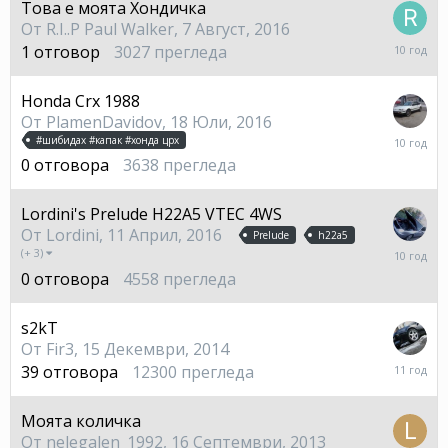
Това е моята Хондичка
От
R.I..P Paul Walker
,
7 Август, 2016
8
1
отговор
3027
прегледа
Август,
2016
Honda Crx 1988
От
PlamenDavidov
,
18 Юли, 2016
18
#шибидах #капак #хонда црх
Юли,
0
отговора
3638
прегледа
2016
Lordini's Prelude H22A5 VTEC 4WS
От
Lordini
,
11 Април, 2016
Prelude
h22a5
11
(+ 3)
Април,
0
отговора
4558
прегледа
2016
s2kT
От
Fir3
,
15 Декември, 2014
27
39
отговора
12300
прегледа
Април,
2015
Моята количка
От
nelegalen_1992
,
16 Септември, 2013