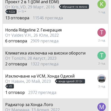
Проект 2 в 1 (JDM and EDM)
От
Kris_VD
,
29 Март, 2016
обръщане на волана
8
(+ 5)
h22a
Септе
13
отговора
11546
прегледа
2024
Honda Ridgeline 2. Генерация
От
Valdes V.H.
,
26 Юли, 2022
31
6
отговора
2909
прегледа
Август,
2023
Климатика изключва на високи обороти
От
Tonizhi
,
28 Август, 2023
29
2
отговора
1322
прегледа
Август,
2023
Изключване на VCM, Хонда Одисей
От
Навин
,
20 Май, 2023
хонда одисей 2012г.
21
rl5
Май,
1
отговор
2372
прегледа
2023
Радиатор за Хонда Лого
От
Мариана
,
13 Април, 2022