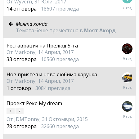
От
Wyvern
,
31 Юли, 2017
23
14
отговора
18607
прегледа
Май,
2020
Моята хонда
Темата беше преместена в
Моят Акорд
Реставрация на Прелюд 5-та
От
Markony
,
14 Април, 2017
14
33
отговора
10560
прегледа
Юни,
2017
Нов приятел и нова любима каручка
От
Markony
,
14 Април, 2017
15
1
отговор
3084
прегледа
Април,
2017
Проект Рекс-My dream
1
2
3
От
JDMTonny
,
31 Октомври, 2015
Март,
2017
78
отговора
32660
прегледа