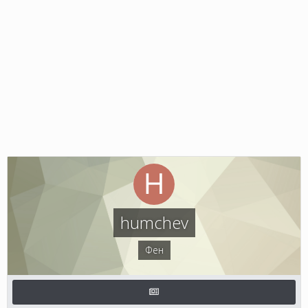
humchev
Фен