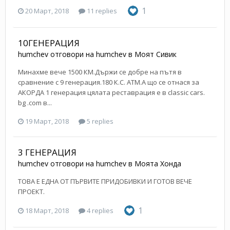
1
20 Март, 2018
11 replies
10ГЕНЕРАЦИЯ
humchev
отговори на
humchev
в
Моят Сивик
Минахме вече 1500 КМ.Държи се добре на пътя в
сравнение с 9 генерация.180 К.С. АТМ.А що се отнася за
АКОРДА 1 генерация цялата реставрация е в classic cars.
bg .com в...
19 Март, 2018
5 replies
3 ГЕНЕРАЦИЯ
humchev
отговори на
humchev
в
Моята Хонда
ТОВА Е ЕДНА ОТ ПЪРВИТЕ ПРИДОБИВКИ И ГОТОВ ВЕЧЕ
ПРОЕКТ.
1
18 Март, 2018
4 replies