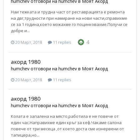
humchev
отговори на
humchev
в
Моят Акорд
Наи тежката и трудна част от реставрацията е ремонта
на двг,трудности при намиране на нови части,справихме
се за 1 година,което можахме го поцинковахме.Получи се
добре и...
4
20 Март, 2018
11 replies
акорд 1980
humchev
отговори на
humchev
в
Моят Акорд
20 Март, 2018
11 replies
акорд 1980
humchev
отговори на
humchev
в
Моят Акорд
Колата е запалена на място,работила е не повече от
един час.Направихме един кръг за кеф.Чакаме салона
повече от три месеца ,от което доста сме изнервени от
тапицера,но...