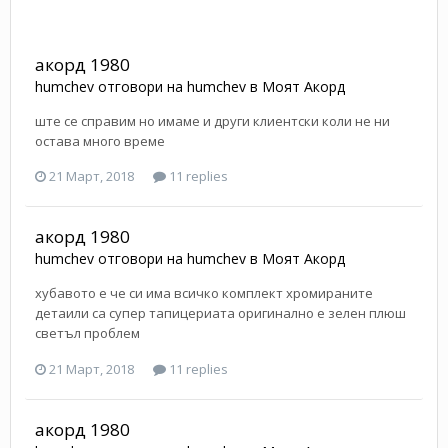
акорд 1980
humchev
отговори на
humchev
в
Моят Акорд
ште се справим но имаме и други клиентски коли не ни
остава много време
21 Март, 2018
11 replies
акорд 1980
humchev
отговори на
humchev
в
Моят Акорд
хубавото е че си има всичко комплект хромираните
детаили са супер тапицериата оригинално е зелен плюш
светъл проблем
21 Март, 2018
11 replies
акорд 1980