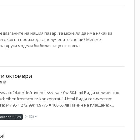
предлаганите на нашия пазар, та може ли да има някаква
м и с какъв произход са получените свещи? Мен ме
за други модели би била също от полза
-ти октомври
ина
w.ato24.de/de/ravenol-ssv-sae-0w-30.html Вид и количество:
cheibenfrostschutz-konzentrat-1-l.html Вид и количество:
(47.95 + 2*2.99)*1.9775 = 106.65 лв Начин на плащане: -...
(+ 32)
 oils and fluids
и!