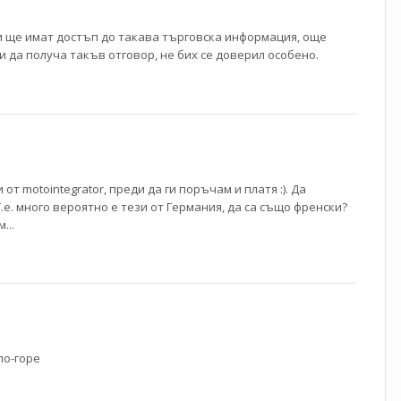
оси ще имат достъп до такава търговска информация, още
и да получа такъв отговор, не бих се доверил особено.
т motointegrator, преди да ги поръчам и платя :). Да
.е. много вероятно е тези от Германия, да са също френски?
...
по-горе