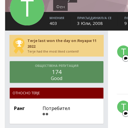
Фен
МНЕНИЯ
ПРИСЪЕДИНИЛ/А СЕ
П
403
3 Юли, 2008
9
Terje last won the day on Януари 11
2022
Terje had the most liked content!
ОБЩЕСТВЕНА РЕПУТАЦИЯ
174
Good
ОТНОСНО TERJE
Ранг
Потребител