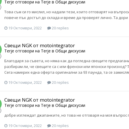
Terje
отговори на
Terje
в
Общи дискусии
Това съм си го мислил, но надали тези, които отговарят на въпр
повече пък достъп до склада и време да проверят лично. Та дори 
19 Октомври, 2022
20 replies
Свещи NGK от motointegrator
Terje
отговори на
Terje
в
Общи дискусии
Благодаря за съвета, но няма как да погледна свещите предлагани о
разбирам ли, че свещите са с или френски или японски произход? Т
Сега намерих една оферта оригинални за 93 паунда, та се замислям
19 Октомври, 2022
20 replies
Свещи NGK от motointegrator
Terje
отговори на
Terje
в
Общи дискусии
добре изглеждат джапанките, но това не отговаря на моя въпрос 
19 Октомври, 2022
20 replies