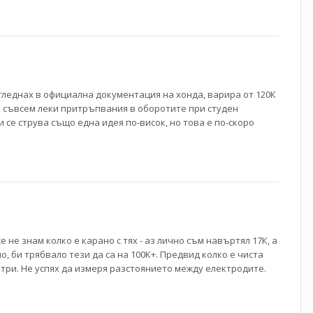
погледнах в официална документация на хонда, варира от 120К
вен съвсем леки притръпвания в оборотите при студен
и се струва също една идея по-висок, но това е по-скоро
не знам колко е карано с тях - аз лично съм навъртял 17К, а
, би трябвало тези да са на 100К+. Предвид колко е чиста
три. Не успях да измеря разстоянието между електродите.