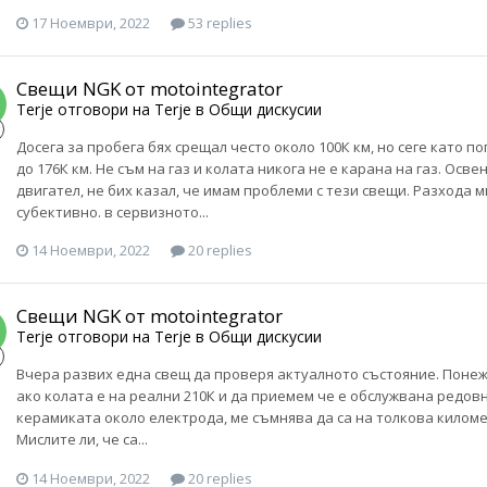
17 Ноември, 2022
53 replies
Свещи NGK от motointegrator
Terje
отговори на
Terje
в
Общи дискусии
Досега за пробега бях срещал често около 100К км, но сеге като 
до 176К км. Не съм на газ и колата никога не е карана на газ. Ос
двигател, не бих казал, че имам проблеми с тези свещи. Разхода м
субективно. в сервизното...
14 Ноември, 2022
20 replies
Свещи NGK от motointegrator
Terje
отговори на
Terje
в
Общи дискусии
Вчера развих една свещ да проверя актуалното състояние. Понеже 
ако колата е на реални 210К и да приемем че е обслужвана редовно
керамиката около електрода, ме съмнява да са на толкова киломе
Мислите ли, че са...
14 Ноември, 2022
20 replies