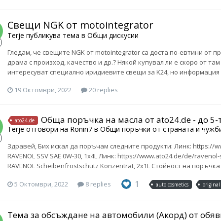
Свещи NGK от motointegrator
Terje
публикува тема в
Общи дискусии
Гледам, че свещите NGK от motointegrator са доста по-евтини от 
драма с произход, качество и др.? Някой купувал ли е скоро от та
интересуват специално иридиевите свещи за K24, но информация 
19 Октомври, 2022
20 replies
Обща поръчка на масла от ato24.de - до 5
ato24.de
Terje
отговори на
Ronin7
в
Общи поръчки от страната и чужб
Здравей, Бих искал да поръчам следните продукти: Линк: https://ww
RAVENOL SSV SAE 0W-30, 1x4L Линк: https://www.ato24.de/de/ravenol-s
RAVENOL Scheibenfrostschutz Konzentrat, 2x1L Стойност на поръчката: 
1
5 Октомври, 2022
8 replies
auto cosmetics
original
Тема за обсъждане на автомобили (Акорд) от обяв