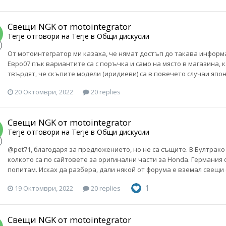
Свещи NGK от motointegrator
Terje
отговори на
Terje
в
Общи дискусии
От мотоинтегратор ми казаха, че нямат достъп до такава информац
Евро07 пък вариантите са с поръчка и само на място в магазина, к
твърдят, че скъпите модели (иридиеви) са в повечето случаи япо
20 Октомври, 2022
20 replies
Свещи NGK от motointegrator
Terje
отговори на
Terje
в
Общи дискусии
@pet71, благодаря за предложението, но не са същите. В Бултрако 
колкото са по сайтовете за оригинални части за Honda. Германия о
попитам. Исках да разбера, дали някой от форума е вземал свещи 
1
19 Октомври, 2022
20 replies
Свещи NGK от motointegrator