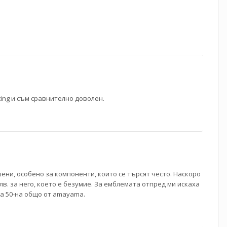
ting и съм сравнително доволен.
ени, особено за компоненти, които се търсят често. Наскоро
в. за него, което е безумие. За емблемата отпред ми искаха
 за 50-на общо от amayama.