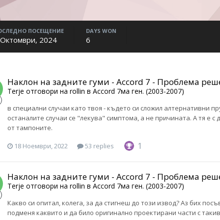
ОСЛЕДНО ПОСЕЩЕНИЕ
DAYS WON
 Октомври, 2024
6
Наклон на задните гуми - Accord 7 - Проблема реш
Terje
отговори на
rollin
в
Accord 7ма ген. (2003-2007)
в специални случаи като твоя - където си сложил алтернативни пру
останалите случаи се "лекува" симптома, а не причината. А тя е с
от тампоните.
1
18 Ноември, 2022
53 replies
Наклон на задните гуми - Accord 7 - Проблема реш
Terje
отговори на
rollin
в
Accord 7ма ген. (2003-2007)
Какво си опитал, колега, за да стигнеш до този извод? Аз бих пос
подменя каквито и да било оригинално проектирани части с такив