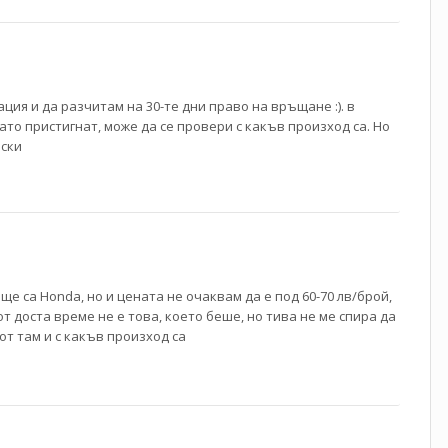
ия и да разчитам на 30-те дни право на връщане :). в
ато пристигнат, може да се провери с какъв произход са. Но
нски
ще са Honda, но и цената не очаквам да е под 60-70 лв/брой,
т доста време не е това, което беше, но тива не ме спира да
от там и с какъв произход са