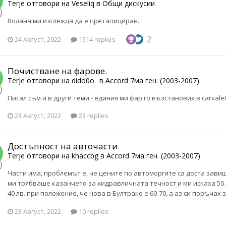
Terje
отговори на
Veseliq
в
Общи дискусии
Волана ми изглежда да е претапициран.
2
24 Август, 2022
1514 replies
Почистване на фарове.
Terje
отговори на
dido0o_
в
Accord 7ма ген. (2003-2007)
Писал съм и в други теми - единия ми фар го възстанових в carvale
23 Август, 2022
23 replies
Достъпност на авточасти
Terje
отговори на
khaccbg
в
Accord 7ма ген. (2003-2007)
Части има, проблемът е, че цените по автоморгите са доста завиш
ми трябваше казанчето за хидравличната течност и ми искаха 50 л
40 лв. при положение, че нова в Бултрако е 60-70, а аз си поръчах
23 Август, 2022
10 replies