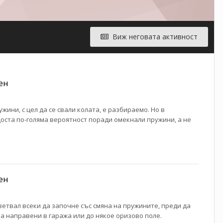
Виж неговата активност
ен
жини, с цел да се свали колата, е разбираемо. Но в
 доста по-голяма вероятност поради омекнали пружини, а не
ен
ъветвал всеки да започне със смяна на пружините, преди да
а направени в гаража или до някое оризово поле.