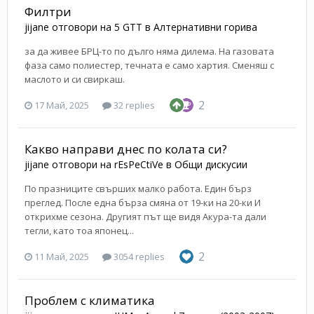
Филтри
jijane
отговори на
5 GTT
в
Алтернативни горива
за да живее БРЦ-то по дълго няма дилема. На газовата
фаза само полиестер, течната е само хартия. Сменяш с
маслото и си свиркаш.
2
17 Май, 2025
32 replies
Какво направи днес по колата си?
jijane
отговори на
rEsPeCtiVe
в
Общи дискусии
По празниците свърших малко работа. Един бърз
преглед. После една бърза смяна от 19-ки на 20-ки И
открихме сезона. Другият път ще видя Акура-та дали
тегли, като тоа японец...
2
11 Май, 2025
3054 replies
Проблем с климатика