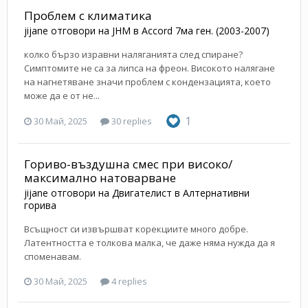
Проблем с климатика
jijane
отговори на
JHM
в
Accord 7ма ген. (2003-2007)
колко бързо изравни наляганията след спиране?
Симптомите не са за липса на фреон. Високото налягане
на нагнетяване значи проблем с кондензацията, което
може да е от не...
1
30 Май, 2025
30 replies
Гориво-въздушна смес при високо/
максимално натоварване
jijane
отговори на
Двигателист
в
Алтернативни
горива
Всъщност си извършват корекциите много добре.
Латентността е толкова малка, че даже няма нужда да я
споменавам.
30 Май, 2025
4 replies