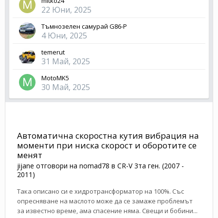
mitko24
22 Юни, 2025
Тъмнозелен самурай G86-P
4 Юни, 2025
temerut
31 Май, 2025
MotoMK5
30 Май, 2025
Автоматична скоростна кутия вибрация на
моменти при ниска скорост и оборотите се
менят
jijane
отговори на
nomad78
в
CR-V 3та ген. (2007 -
2011)
Така описано си е хидротрансформатор на 100%. Със
опресняване на маслото може да се замаже проблемът
за известно време, ама спасение няма. Свещи и бобини...