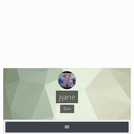
jijane
Фен