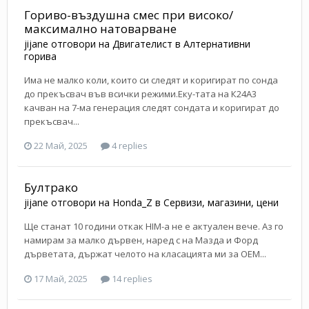
Гориво-въздушна смес при високо/
максимално натоварване
jijane
отговори на
Двигателист
в
Алтернативни
горива
Има не малко коли, които си следят и коригират по сонда
до прекъсвач във всички режими.Еку-тата на К24А3
качван на 7-ма генерация следят сондата и коригират до
прекъсвач...
22 Май, 2025
4 replies
Бултрако
jijane
отговори на
Honda_Z
в
Сервизи, магазини, цени
Ще станат 10 години откак HIM-а не е актуален вече. Аз го
намирам за малко дървен, наред с на Мазда и Форд
дърветата, държат челото на класацията ми за ОЕМ...
17 Май, 2025
14 replies