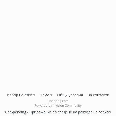
Избор на език
Тема
Общи условия
За контакти
Hondabg.com
Powered by Invision Community
CarSpending - Приложение за следене на разхода на гориво