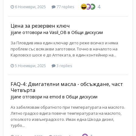
4
6 Ноември, 2025
77 replies
Цена за резервен ключ
jijane
отговори на
Vasil_OB
в
Общи дискусии
За Пловдив има един ключар дето реже всичко и няма
проблем със всякакви заготовки. Точно в началото на
Карловско шосе е до Аптеката, в един контейнер на...
5 Ноември, 2025
3 replies
FAQ-4: Двигателни масла - обсъждане, част
Четвърта
jijane
отговори на
emod
в
Общи дискусии
Аз забелязвам обратното при температурата на маслото.
Лятно градско вдига повече температурата на маслото,
отколкото извънградското. Имах една Шкода дизел,
турбо...