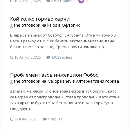
1
10 Август, 2025
2393 replies
Кой колко гориво харчи
jijane
отговори на
kalos
в
Офтопик
Вчера се върнах от Созопол с Акура-та. Отне ми точно 3
часа и разход от 15/100 бензин(експериментално, вече
бензин само за палене). Трафик почти нямаше, на...
10 Август, 2025
1302 replies
Проблемен газов инжекцион Фобос
jijane
отговори на
Ivailopeishev
в
Алтернативни горива
залагам, че някои ключов транзистор в тоя боклук , като
се нагрее от полупроводник, става проводник. Като стане
така дръпни буксите на бензиновите инжектори една
след друга...
29 Юни, 2025
4 replies