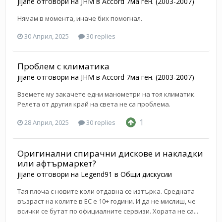
jijane
отговори на
JHM
в
Accord 7ма ген. (2003-2007)
Нямам в момента, иначе бих помогнал.
30 Април, 2025
30 replies
Проблем с климатика
jijane
отговори на
JHM
в
Accord 7ма ген. (2003-2007)
Вземете му закачете едни манометри на тоя климатик.
Релета от другия край на света не са проблема.
1
28 Април, 2025
30 replies
Оригинални спирачни дискове и накладки
или афтърмаркет?
jijane
отговори на
Legend91
в
Общи дискусии
Тая плоча с новите коли отдавна се изтърка. Средната
възраст на колите в ЕС е 10+ години. И да не мислиш, че
всички се бутат по официалните сервизи. Хората не са...