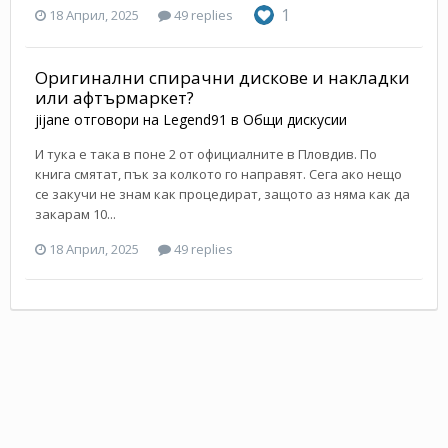
1
18 Април, 2025
49 replies
Оригинални спирачни дискове и накладки
или афтърмаркет?
jijane
отговори на
Legend91
в
Общи дискусии
И тука е така в поне 2 от официалните в Пловдив. По
книга смятат, пък за колкото го направят. Сега ако нещо
се закучи не знам как процедират, защото аз няма как да
закарам 10...
18 Април, 2025
49 replies