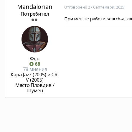
Mandalorian
Отговорено
27 Септември, 2025
Потребител
При мен не работи search-a, ка
Фен
68
78 мнения
Кара:
Jazz (2005) и CR-
V (2005)
Място:
Пловдив /
Шумен