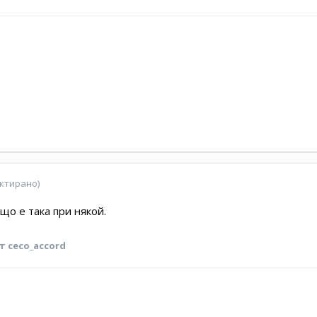
ктирано)
що е така при някой.
т ceco_accord