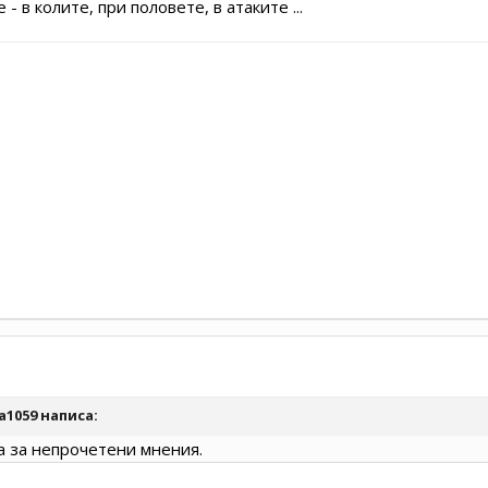
 в колите, при половете, в атаките ...
a1059
написа:
а за непрочетени мнения.