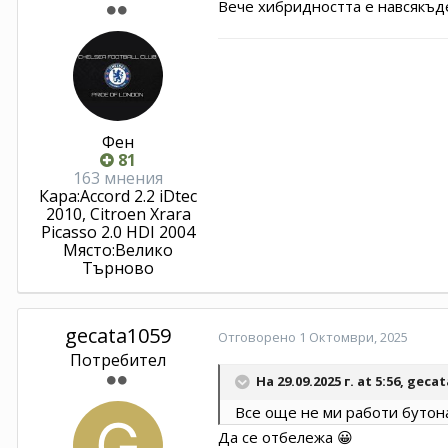
Вече хибридността е навсякъде -
Фен
81
163 мнения
Кара:
Accord 2.2 iDtec
2010, Citroen Xrara
Picasso 2.0 HDI 2004
Място:
Велико
Търново
gecata1059
Отговорено
1 Октомври, 2025
Потребител
На 29.09.2025 г. at 5:56,
gecat
Все още не ми работи бутон
Да се отбележа
😀