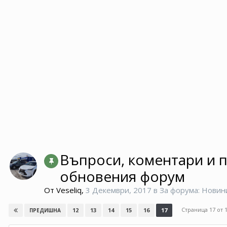
Въпроси, коментари и 
обновения форум
От
Veseliq
,
3 Декември, 2017
в
За форума: Новин
Страница 17 от
12
13
14
15
16
17
ПРЕДИШНА