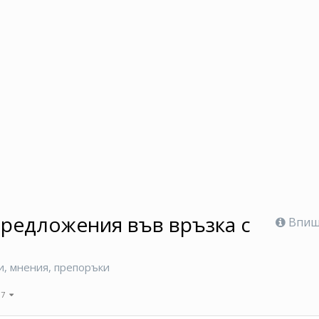
предложения във връзка с
Впише
и, мнения, препоръки
 17