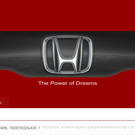
я
ния, препоръки
Въпроси, коментари и предложения във връзк