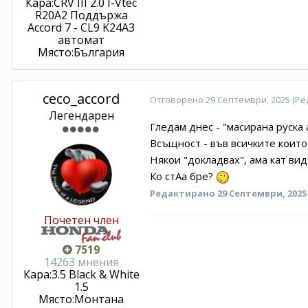
Кара:
CRV III 2.0 I-Vtec
R20A2 Поддържа
Accord 7 - CL9 K24A3
автомат
Място:
България
ceco_accord
Отговорено
29 Септември, 2025
(Ре
Легендарен
Гледам днес - "масирана руска 
Всъщност - във всичките които
Някои "докладвах", ама кат вид
Ко стАа бре?
Редактирано
29 Септември, 202
Почетен член
7519
14263 мнения
Кара:
3.5 Black & White
1.5
Място:
Монтана