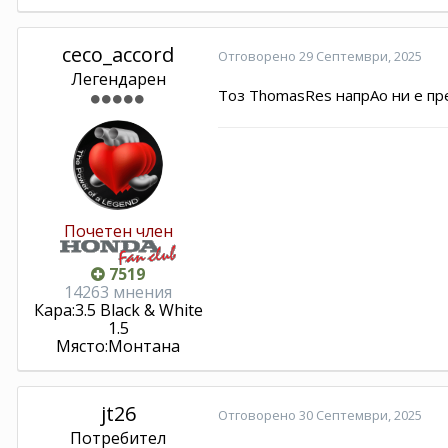
ceco_accord
Отговорено
29 Септември, 2025
Легендарен
Тоз ThomasRes напрАо ни е пр
Почетен член
7519
14263 мнения
Кара:
3.5 Black & White
1.5
Място:
Монтана
jt26
Отговорено
30 Септември, 2025
Потребител