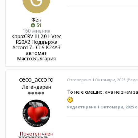
Фен
51
160 мнения
Кара:
CRV III 2.0 I-Vtec
R20A2 Поддържа
Accord 7 - CL9 K24A3
автомат
Място:
България
ceco_accord
Отговорено
1 Октомври, 2025
(Реда
Легендарен
То не е смешно, ама не знам за
Редактирано
1 Октомври, 2025
о
Почетен член