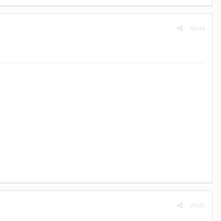
#644
#645