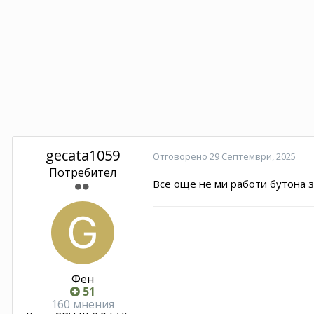
gecata1059
Отговорено
29 Септември, 2025
Потребител
Все още не ми работи бутона 
Фен
51
160 мнения