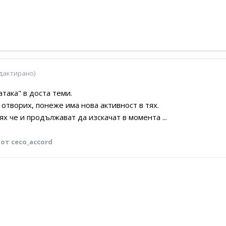
дактирано)
атака" в доста теми.
 отворих, понеже има нова активност в тях.
ях че и продължават да изскачат в момента ...
5
от ceco_accord