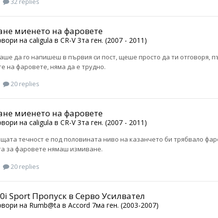
32 replies
не миенето на фаровете
овори на
caligula
в
CR-V 3та ген. (2007 - 2011)
аше да го напишеш в първия си пост, щеше просто да ти отговоря, пъ
е на фаровете, няма да е трудно.
20 replies
не миенето на фаровете
овори на
caligula
в
CR-V 3та ген. (2007 - 2011)
щата течност е под половината ниво на казанчето би трябвало фаров
а за фаровете нямаш измиване.
20 replies
.0i Sport Пропуск в Серво Усилвател
овори на
Rumb@ta
в
Accord 7ма ген. (2003-2007)