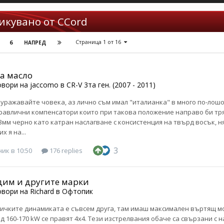
икувано от CCord
Страница 1 от 16
6
НАПРЕД
на масло
овори на
jaccomo
в
CR-V 3та ген. (2007 - 2011)
куражавайте човека, аз лично съм имал "италианка" в много по-лошо
равлични компенсатори които при такова положение направо би тр
-3мм черно като катран наслагване с консистенция на твърд восък, 
х я на...
3
ик в 10:50
176 replies
дим и другите марки
овори на
Richard
в
Офтопик
ичките динамиката е съвсем друга, там имаш максимален въртящ мом
ад 160-170 kW се правят 4х4. Тези изстрелвания обаче са свързани с 