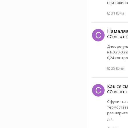
при такива
31 Юли
Намаляв
CCord
отг
Днес регул
на 0,28-0,2
0,24 контр
25 Юни
Как се с
CCord
отг
С фунията 
термостата
разширител
да...