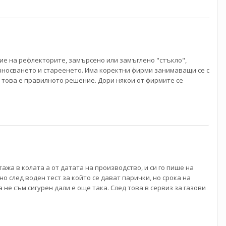
ие на рефлекторите, замърсено или замъглено "стъкло",
зносването и стареенето. Има коректни фирми занимаващи се с
о това е правилното решение. Дори някои от фирмите се
тажа в колата а от датата на производство, и си го пише на
о след воден тест за който се дават парички, но срока на
а не съм сигурен дали е още така. След това в сервиз за газови