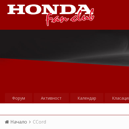
Форум
Активност
Календар
Класаци
Начало
CCord