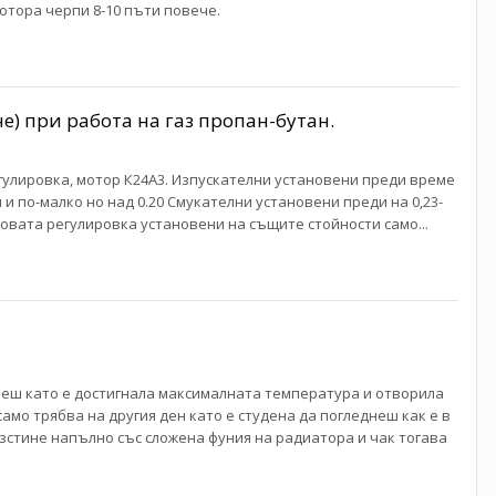
мотора черпи 8-10 пъти повече.
) при работа на газ пропан-бутан.
егулировка, мотор К24А3. Изпускателни установени преди време
и и по-малко но над 0.20 Смукателни установени преди на 0,23-
новата регулировка установени на същите стойности само...
гнеш като е достигнала максималната температура и отворила
амо трябва на другия ден като е студена да погледнеш как е в
изстине напълно със сложена фуния на радиатора и чак тогава