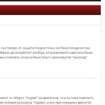
 състояние, от същата гледна точка, не беше Хонда но пък
ябвало да не работят изобщо, а положението наистина беше
няма отлепяне. Колата беше Опел с прословутия "маслояд"
ент от оборот "първи" на двигателя, то и за това повечето
най-големия разход на "гориво', и ако при нормален двигател