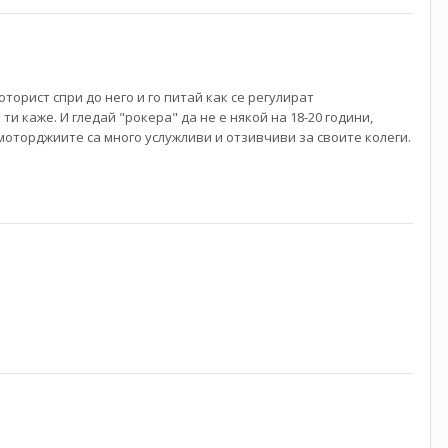
орист спри до него и го питай как се регулират
 каже. И гледай "рокера" да не е някой на 18-20 години,
моторджиите са много услужливи и отзивчиви за своите колеги.