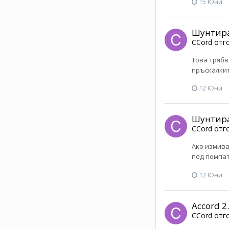
15 Юни
Шунтира
CCord
отг
Това трябв
пръскалкит
12 Юни
Шунтира
CCord
отг
Ако измива
под помпат
12 Юни
Accord 2
CCord
отг