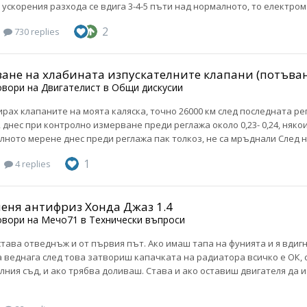
 ускорения разхода се вдига 3-4-5 пъти над нормалното, то електро
2
730 replies
ане на хлабината изпускателните клапани (потъване
овори на
Двигателист
в
Общи дискусии
ирах клапаните на моята каляска, точно 26000 км след последната р
9, днес при контролно измерване преди реглажа около 0,23- 0,24, няко
олното мерене днес преди реглажа пак толкоз, не са мръднали След 
1
4 replies
меня антифриз Хонда Джаз 1.4
овори на
Мечо71
в
Технически въпроси
става отведнъж и от първия път. Ако имаш тапа на фунията и я вди
 веднага след това затвориш капачката на радиатора всичко е ОК, с
ния съд, и ако трябва доливаш. Става и ако оставиш двигателя да 