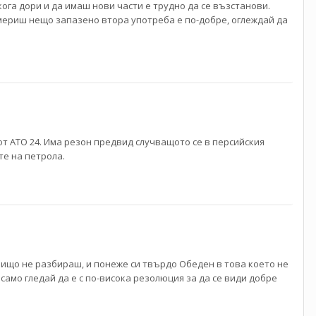
га дори и да имаш нови части е трудно да се възстанови.
америш нещо запазено втора употреба е по-добре, оглеждай да
от АТО 24. Има резон предвид случващото се в персийския
те на петрола.
 нищо не разбираш, и понеже си твърдо Обеден в това което не
 само гледай да е с по-висока резолюция за да се види добре