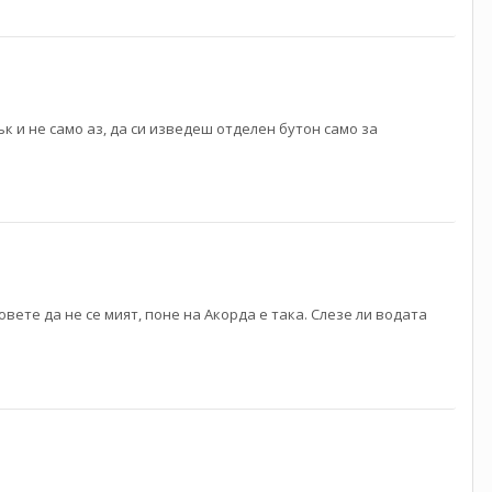
к и не само аз, да си изведеш отделен бутон само за
ете да не се мият, поне на Акорда е така. Слезе ли водата