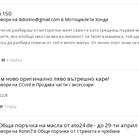
h 150
овори на
didorino@gmail.com
в
Мотоциклети Хонда
 че не разбираш от моторетки, моят съвет е като срещнеш първия мот
ите, ако изобщо има такава възможност за твоята машинка, той ще ти
са да разбира повече от теб е много малък. От личен опит знам че 
3 replies
м ново оригинално ляво вътрешно каре!
овори на
CCord
в
Продава части / аксесоари
222€
1 reply
Обща поръчка на масла от ato24.de - до 29-ти април
овори на
Ronin7
в
Общи поръчки от страната и чужбина