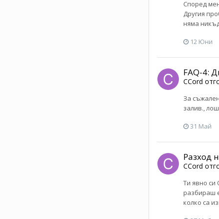
Според мен
Другия про
няма никъд
12 Юни
FAQ-4: Д
CCord
отг
За съжален
залив., ло
31 Май
Разход 
CCord
отг
Ти явно си
разбираш е
колко са и