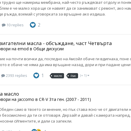
 трудно ще намериш мембрана, най-често ръждясват отдолу и поняко
блем е че малко хора ще се навият да се занимават с ремонт, ако н
е ръжда, вземай с уговорката за връщане ако издиша.
2
10 replies
вигателни масла - обсъждане, част Четвърта
овори на
emod
в
Общи дискусии
ие на почти всички да, последно на Амсойл обаче ги вдигнаха, поне 
шото е обаче че няма да има връщане назад, дори и при падане цени
1
2393 replies
(+ 1)
масло
ilsac
на масло
овори на
jaccomo
в
CR-V 3та ген. (2007 - 2011)
 Обеден само в твоето си мнение, но пък става ясно че от двигатели
 безсмислено да ти се отговаря. Дерзай! и давай с камерата напред,
зносени сИгментите, и дали са запекли.