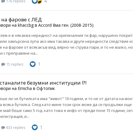
4
176 replies
 на фарове с ЛЕД
овори на
khaccbg
в
Accord 8ма ген. (2008-2015)
лем е в някаква нередност на оригиналния ти фар, нарушено покрит
или замърсена лупа ако има такава и други нередности следствие и
 на фарове от всякакъв вид, вярно че струва пари, и то не малко, н
и с преправяне на...
1
15 replies
останалите безумни институции !?!
овори на
Emicha
в
Офтопик
аеше ли че бутилката има "живот" 10 години, и то не от датата на мон
а всяка бутилка. След като мине този срок може да се продължи още н
 май беше само 5 год. като това е инфо от преди поне 15 години, сег
егистрация, и...
1
433 replies