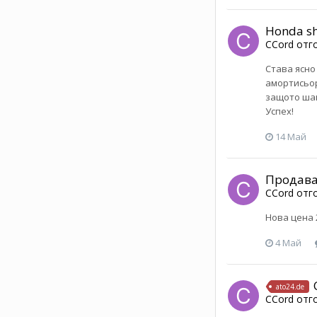
Honda s
CCord
отг
Става ясно
амортисьор
защото шан
Успех!
14 Май
Продава
CCord
отг
Нова цена 
4 Май
ato24.de
CCord
отг