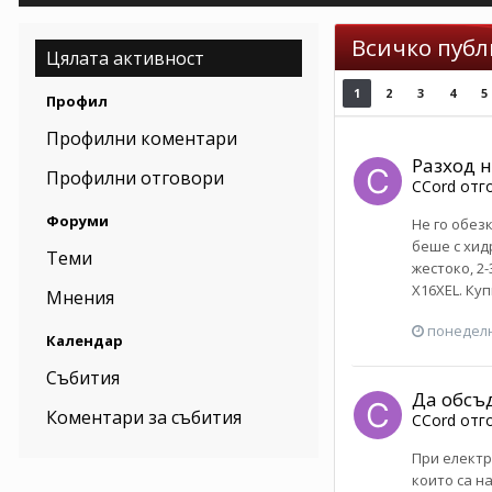
Всичко публ
Цялата активност
1
2
3
4
5
Профил
Профилни коментари
Разход 
Профилни отговори
CCord
отг
Форуми
Не го обез
беше с хид
Теми
жестоко, 2
X16XEL. Купи
Мнения
понеделн
Календар
Събития
Да обсъ
Коментари за събития
CCord
отг
При електр
които са н