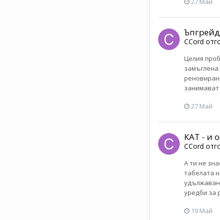
27 Май
Ъпгрейд
CCord
отг
Целия проб
замъглена 
реновиране
занимават 
27 Май
КАТ - и 
CCord
отг
А ти не зн
табелата н
удължаване
уредби за р
19 Май