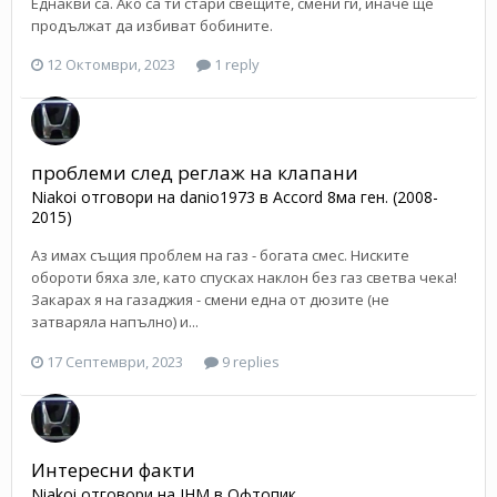
Еднакви са. Ако са ти стари свещите, смени ги, иначе ще
продължат да избиват бобините.
12 Октомври, 2023
1 reply
проблеми след реглаж на клапани
Niakoi
отговори на
danio1973
в
Accord 8ма ген. (2008-
2015)
Аз имах същия проблем на газ - богата смес. Ниските
обороти бяха зле, като спусках наклон без газ светва чека!
Закарах я на газаджия - смени една от дюзите (не
затваряла напълно) и...
17 Септември, 2023
9 replies
Интересни факти
Niakoi
отговори на
JHM
в
Офтопик