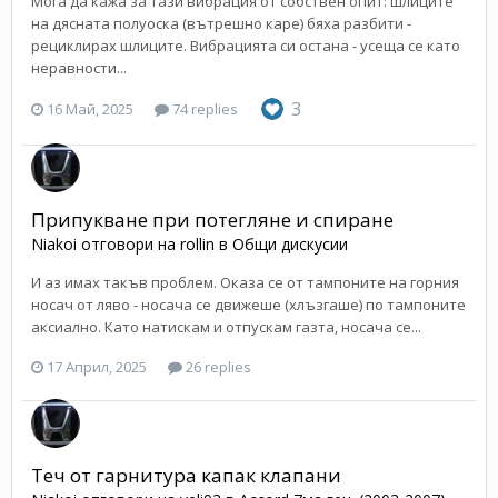
Мога да кажа за тази вибрация от собствен опит: шлиците
на дясната полуоска (вътрешно каре) бяха разбити -
рециклирах шлиците. Вибрацията си остана - усеща се като
неравности...
3
16 Май, 2025
74 replies
Припукване при потегляне и спиране
Niakoi
отговори на
rollin
в
Общи дискусии
И аз имах такъв проблем. Оказа се от тампоните на горния
носач от ляво - носача се движеше (хлъзгаше) по тампоните
аксиално. Като натискам и отпускам газта, носача се...
17 Април, 2025
26 replies
Теч от гарнитура капак клапани