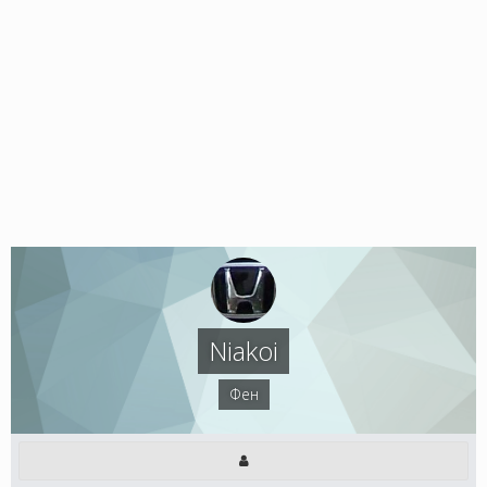
Niakoi
Фен