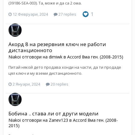
(39186-SEA-003). Та, може и да са 2 ома.
1
12 Февруари, 2024
27 replies
Акорд 8 на резервния ключ не работи
дистанционното
Niakoi
отговори на
dimiwk
в
Accord 8ма ген. (2008-2015)
Питай някой дето продава хонди на части, да ти продаде
цял ключ и му вземи дистанционното.
2 Януари, 2024
20 replies
Бобина .. става ли от други модели
Niakoi
отговори на
Zanev123
в
Accord 8ма ген. (2008-
2015)