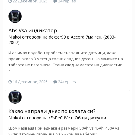
22 Декември, 2025
24 replies
Abs,Vsa индикатор
Niakoi
отговори на
dexter99
в
Accord 7ма ген. (2003-
2007)
И аз имах подобен проблем със задните датчици, даже
преди около 3 месеца смених задния десен. Но лампите на
таблото не изгаснаха. Стана след намесата на диагностик
с...
16 Декември, 2025
24 replies
Какво направи днес по колата си?
Niakoi
отговори на
rEsPeCtiVe
в
Общи дискусии
Щом казваш! При еднакви размери: 50Ah vs 45Ah; 450A vs
330A; 3 години гаранция, vs 2 - кой да избера!?