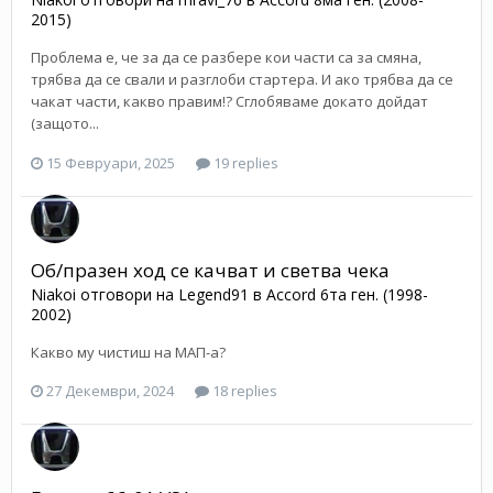
2015)
Проблема е, че за да се разбере кои части са за смяна,
трябва да се свали и разглоби стартера. И ако трябва да се
чакат части, какво правим!? Сглобяваме докато дойдат
(защото...
15 Февруари, 2025
19 replies
Об/празен ход се качват и светва чека
Niakoi
отговори на
Legend91
в
Accord 6та ген. (1998-
2002)
Какво му чистиш на МАП-а?
27 Декември, 2024
18 replies