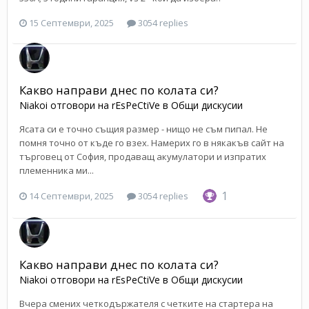
15 Септември, 2025
3054 replies
Какво направи днес по колата си?
Niakoi
отговори на
rEsPeCtiVe
в
Общи дискусии
Ясата си е точно същия размер - нищо не съм пипал. Не
помня точно от къде го взех. Намерих го в някакъв сайт на
търговец от София, продаващ акумулатори и изпратих
племенника ми...
1
14 Септември, 2025
3054 replies
Какво направи днес по колата си?
Niakoi
отговори на
rEsPeCtiVe
в
Общи дискусии
Вчера смених четкодържателя с четките на стартера на