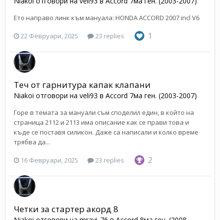
Niakoi
отговори на
veli93
в
Accord 7ма ген. (2003-2007)
Ето направо линк към мануала: HONDA ACCORD 2007 incl V6
1
22 Февруари, 2025
23 replies
Теч от гарнитура капак клапани
Niakoi
отговори на
veli93
в
Accord 7ма ген. (2003-2007)
Горе в темата за мануали съм споделил един, в който на
страница 2112 и 2113 има описание как се прави това и
къде се поставя силикон. Даже са написали и колко време
трябва да...
2
16 Февруари, 2025
23 replies
Четки за стартер акорд 8
Niakoi
отговори на
mravi_76
в
Accord 8ма ген. (2008-