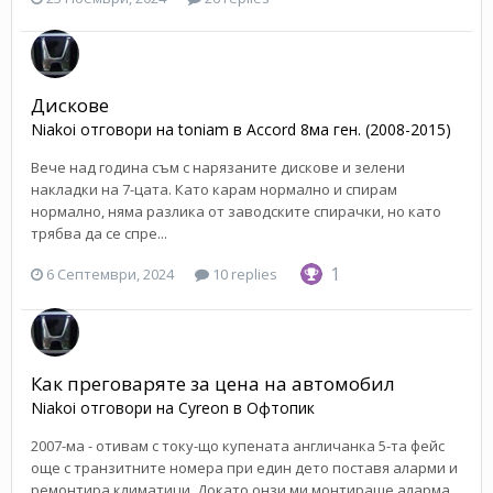
Дискове
Niakoi
отговори на
toniam
в
Accord 8ма ген. (2008-2015)
Вече над година съм с нарязаните дискове и зелени
накладки на 7-цата. Като карам нормално и спирам
нормално, няма разлика от заводските спирачки, но като
трябва да се спре...
1
6 Септември, 2024
10 replies
Как преговаряте за цена на автомобил
Niakoi
отговори на
Cyreon
в
Офтопик
2007-ма - отивам с току-що купената англичанка 5-та фейс
още с транзитните номера при един дето поставя аларми и
ремонтира климатици. Докато онзи ми монтираше аларма...