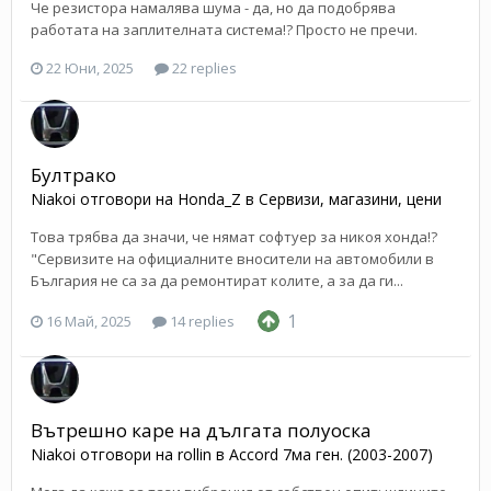
Че резистора намалява шума - да, но да подобрява
работата на заплителната система!? Просто не пречи.
22 Юни, 2025
22 replies
Бултрако
Niakoi
отговори на
Honda_Z
в
Сервизи, магазини, цени
Това трябва да значи, че нямат софтуер за никоя хонда!?
"Сервизите на официалните вносители на автомобили в
България не са за да ремонтират колите, а за да ги...
1
16 Май, 2025
14 replies
Вътрешно каре на дългата полуоска
Niakoi
отговори на
rollin
в
Accord 7ма ген. (2003-2007)