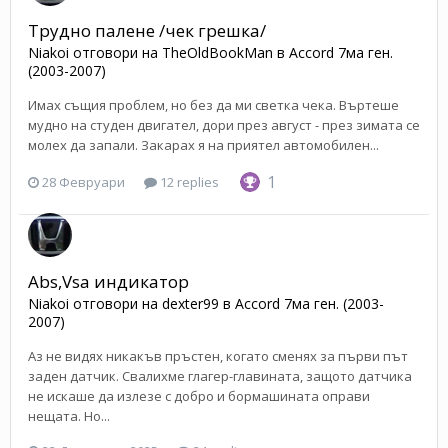
Трудно палене /чек грешка/
Niakoi
отговори на
TheOldBookMan
в
Accord 7ма ген.
(2003-2007)
Имах същия проблем, но без да ми светка чека. Въртеше
мудно на студен двигател, дори през август - през зимата се
молех да запали. Закарах я на приятел автомобилен...
1
28 Февруари
12 replies
Abs,Vsa индикатор
Niakoi
отговори на
dexter99
в
Accord 7ма ген. (2003-
2007)
Аз не видях никакъв пръстен, когато сменях за първи път
заден датчик. Свалихме глагер-главината, защото датчика
не искаше да излезе с добро и бормашината оправи
нещата. Но...