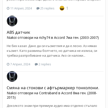
1
11 Април, 2024
25 replies
ABS датчик
Niakoi
отговори на
richy74
в
Accord 7ма ген. (2003-2007)
Не бих казал. Дано да си късметлия и да е лесно. Аз нямах
късмет. Като развиеш болтчето, но датчика не излиза, си
трябва разпробиване на датчика. Ако се наложи...
7 Април, 2024
2 replies
Смяна на стокови с афтърмаркер тонколони.
Niakoi
отговори на
Contraband
в
Accord 8ма ген. (2008-
2015)
Доколкото знам при премиум аудио има отделно стъпало