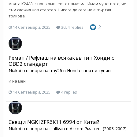
моята К24А3, с нов комплект от амаяма. Имам чувството, че
съм сложил нов стартер. Никога до сега не е въртял
толкова...
2
14 Септември, 2025
3054 replies
Ремап / Рефлаш на всякакъв тип Хонди с
OBD2 стандарт
Niakoi
отговори на
tmy26
в
Honda спорт и тунинг
И на мен!
14 Септември, 2025
4 replies
Свещи NGK IZFR6K11 6994 от Китай
Niakoi
отговори на
isullivan
в
Accord 7ма ген. (2003-2007)