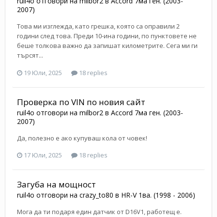
ruil4o
отговори на
milbor2
в
Accord 7ма ген. (2003-
2007)
Това ми изглежда, като грешка, която са оправили 2
години след това. Преди 10-ина години, по пунктовете не
беше толкова важно да запишат километрите. Сега ми ги
търсят...
19 Юли, 2025
18 replies
Проверка по VIN по новия сайт
ruil4o
отговори на
milbor2
в
Accord 7ма ген. (2003-
2007)
Да, полезно е ако купуваш кола от човек!
17 Юли, 2025
18 replies
Загуба на мощност
ruil4o
отговори на
crazy_to80
в
HR-V 1ва. (1998 - 2006)
Мога да ти подаря един датчик от D16V1, работещ е.