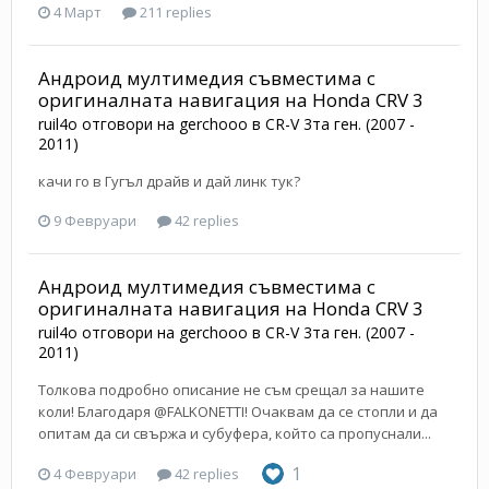
4 Март
211 replies
Андроид мултимедия съвместима с
оригиналната навигация на Honda CRV 3
ruil4o
отговори на
gerchooo
в
CR-V 3та ген. (2007 -
2011)
качи го в Гугъл драйв и дай линк тук?
9 Февруари
42 replies
Андроид мултимедия съвместима с
оригиналната навигация на Honda CRV 3
ruil4o
отговори на
gerchooo
в
CR-V 3та ген. (2007 -
2011)
Толкова подробно описание не съм срещал за нашите
коли! Благодаря @FALKONETTI! Очаквам да се стопли и да
опитам да си свържа и субуфера, който са пропуснали...
1
4 Февруари
42 replies