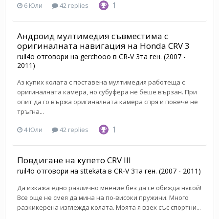
1
6 Юли
42 replies
Андроид мултимедия съвместима с
оригиналната навигация на Honda CRV 3
ruil4o
отговори на
gerchooo
в
CR-V 3та ген. (2007 -
2011)
Аз купих колата с поставена мултимедия работеща с
оригиналната камера, но субуфера не беше вързан. При
опит да го вържа оригиналната камера спря и повече не
тръгна...
1
4 Юли
42 replies
Повдигане на купето CRV III
ruil4o
отговори на
sttekata
в
CR-V 3та ген. (2007 - 2011)
Да изкажа едно различно мнение без да се обижда някой!
Все още не смея да мина на по-високи пружини. Много
разкикерена изглежда колата. Моята я взех със спортни...