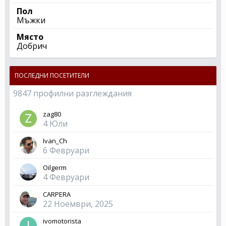
Пол
Мъжки
Място
Добрич
ПОСЛЕДНИ ПОСЕТИТЕЛИ
9847 профилни разглеждания
zag80
4 Юли
Ivan_Ch
6 Февруари
Oilgerm
4 Февруари
CARPERA
22 Ноември, 2025
ivomotorista