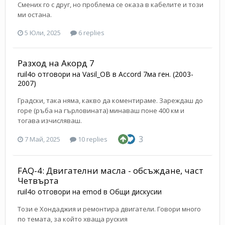
Смених го с друг, но проблема се оказа в кабелите и този
ми остана.
5 Юли, 2025
6 replies
Разход на Акорд 7
ruil4o
отговори на
Vasil_OB
в
Accord 7ма ген. (2003-
2007)
Градски, така няма, какво да коментираме. Зареждаш до
горе (ръба на гърловината) минаваш поне 400 км и
тогава изчисляваш.
3
7 Май, 2025
10 replies
FAQ-4: Двигателни масла - обсъждане, част
Четвърта
ruil4o
отговори на
emod
в
Общи дискусии
Този е Хондаджия и ремонтира двигатели. Говори много
по темата, за който хваща руския