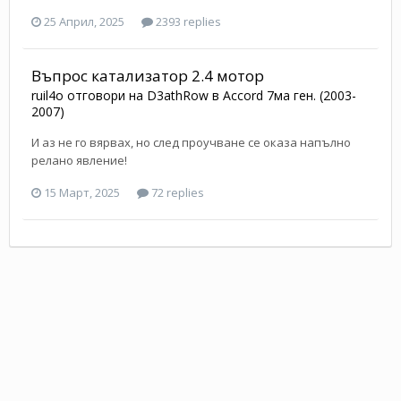
25 Април, 2025
2393 replies
Въпрос катализатор 2.4 мотор
ruil4o
отговори на
D3athRow
в
Accord 7ма ген. (2003-
2007)
И аз не го вярвах, но след проучване се оказа напълно
релано явление!
15 Март, 2025
72 replies