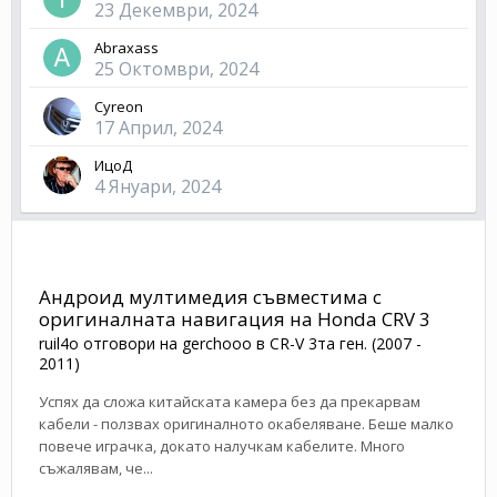
23 Декември, 2024
Abraxass
25 Октомври, 2024
Cyreon
17 Април, 2024
ИцоД
4 Януари, 2024
Андроид мултимедия съвместима с
оригиналната навигация на Honda CRV 3
ruil4o
отговори на
gerchooo
в
CR-V 3та ген. (2007 -
2011)
Успях да сложа китайската камера без да прекарвам
кабели - ползвах оригиналното окабеляване. Беше малко
повече играчка, докато налучкам кабелите. Много
съжалявам, че...