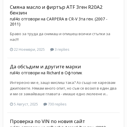
Смяна масло и фиртър ATF 3ген R20A2
бензин
ruil4o
отговори на
CARPERA
в
CR-V 3та ген. (2007 -
2011)
Браво за труда да снимаш и опишеш всички стъпки за
нас!!!
22 Ноември, 2025
3 replies
Да обсъдим и другите марки
ruil4o
отговори на
Richard
в
Офтопик
Интересно ми е, защо мислиш така? Аз също не харесвам
джиповете. Нямам много опит, но съм се возил в един два
и ми се замайваше главата - имаше едно люлеене и...
5 Август, 2025
730 replies
Проверка по VIN по новия сайт