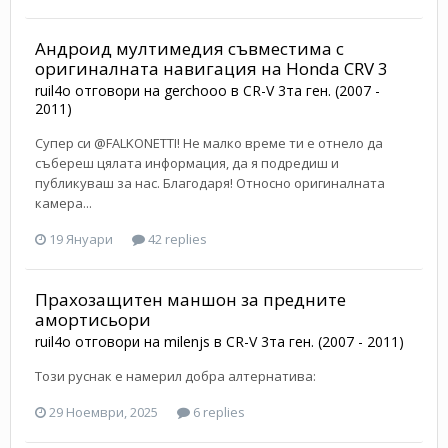
Андроид мултимедия съвместима с
оригиналната навигация на Honda CRV 3
ruil4o
отговори на
gerchooo
в
CR-V 3та ген. (2007 -
2011)
Супер си @FALKONETTI! Не малко време ти е отнело да
събереш цялата информация, да я подредиш и
публикуваш за нас. Благодаря! Относно оригиналната
камера...
19 Януари
42 replies
Прахозащитен маншон за предните
амортисьори
ruil4o
отговори на
milenjs
в
CR-V 3та ген. (2007 - 2011)
Този руснак е намерил добра алтернатива:
29 Ноември, 2025
6 replies