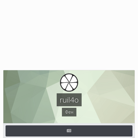
ruil4o
Фен