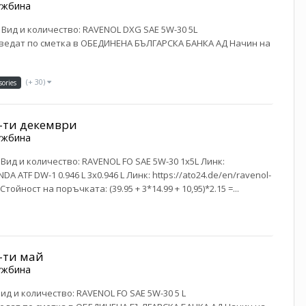
ужбина
ml Вид и количество: RAVENOL DXG SAE 5W-30 5L
преведат по сметка в ОБЕДИНЕНА БЪЛГАРСКА БАНКА АД Начин на
(+ 30)
sories
3-ти декември
ужбина
l Вид и количество: RAVENOL FO SAE 5W-30 1x5L Линк:
DA ATF DW-1 0.946 L 3х0.946 L Линк: https://ato24.de/en/ravenol-
ойност на поръчката: (39.95 + 3*14.99 + 10,95)*2.15 =...
0-ти май
ужбина
 Вид и количество: RAVENOL FO SAE 5W-30 5 L