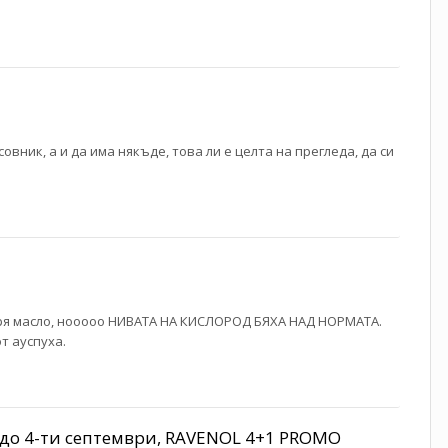
вник, а и да има някъде, това ли е целта на прегледа, да си
 горя масло, нооооо НИВАТА НА КИСЛОРОД БЯХА НАД НОРМАТА.
т ауспуха.
- до 4-ти септември, RAVENOL 4+1 PROMO