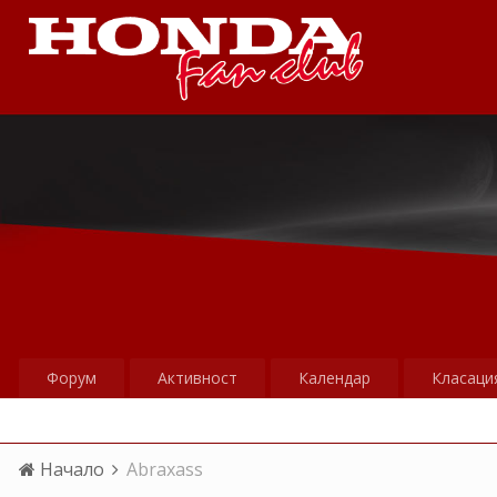
Форум
Активност
Календар
Класаци
Начало
Abraxass