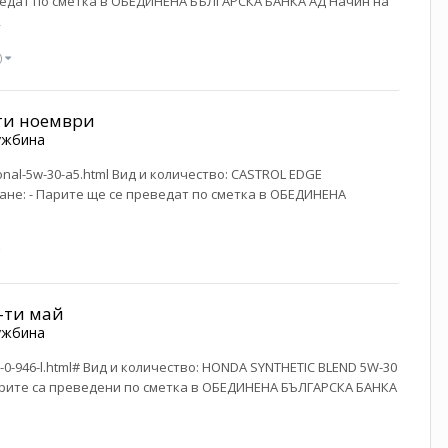
реведат по сметка в ОБЕДИНЕНА БЪЛГАРСКА БАНКА АД Начин на
,
)
-ти ноември
ужбина
ional-5w-30-a5.html Вид и количество: CASTROL EDGE
ащане: - Парите ще се преведат по сметка в ОБЕДИНЕНА
8-ти май
ужбина
0-0-946-l.html# Вид и количество: HONDA SYNTHETIC BLEND 5W-30
 - Парите са преведени по сметка в ОБЕДИНЕНА БЪЛГАРСКА БАНКА