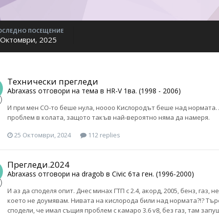
ОСЛЕДНО ПОСЕЩЕНИЕ
 Октомври, 2025
Технически прегледи
Abraxass
отговори на тема в
HR-V 1ва. (1998 - 2006)
И при мен СО-то беше нула, ноооо Кислородът беше над нормата. А
проблем в колата, защото такъв най-вероятно няма да намеря.
25 Октомври, 2024
112 replies
Прегледи.2024
Abraxass
отговори на
dragob
в
Civic 6та ген. (1996-2000)
И аз да споделя опит. Днес минах ГТП с 2.4, акорд, 2005, бенз, газ,
което не доумявам. Нивата на кислорода били над нормата?!? Тър
сподели, че имал същия проблем с камаро 3.6 v8, без газ, там зап