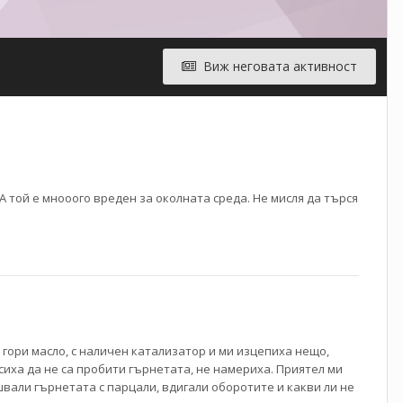
Виж неговата активност
 той е мнооого вреден за околната среда. Не мисля да търся
 не гори масло, с наличен катализатор и ми изцепиха нещо,
сиха да не са пробити гърнетата, не намериха. Приятел ми
ушвали гърнетата с парцали, вдигали оборотите и какви ли не