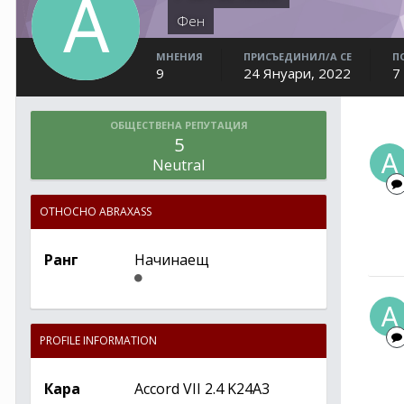
Фен
МНЕНИЯ
ПРИСЪЕДИНИЛ/А СЕ
П
9
24 Януари, 2022
7
ОБЩЕСТВЕНА РЕПУТАЦИЯ
5
Neutral
ОТНОСНО ABRAXASS
Ранг
Начинаещ
PROFILE INFORMATION
Кара
Accord VII 2.4 K24A3