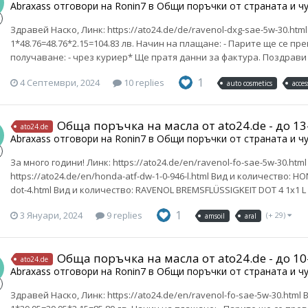
Abraxass
отговори на
Ronin7
в
Общи поръчки от страната и ч
Здравей Наско, Линк: https://ato24.de/de/ravenol-dxg-sae-5w-30.ht
1*48.76=48.76*2.15=104.83 лв. Начин на плащане: - Парите ще се 
получаване: - чрез куриер* Ще пратя данни за фактура. Поздрави
1
4 Септември, 2024
10 replies
auto cosmetics
acces
Обща поръчка на масла от ato24.de - до 1
ato24.de
Abraxass
отговори на
Ronin7
в
Общи поръчки от страната и ч
За много години! Линк: https://ato24.de/en/ravenol-fo-sae-5w-30.htm
https://ato24.de/en/honda-atf-dw-1-0-946-l.html Вид и количество: HON
dot-4.html Вид и количество: RAVENOL BREMSFLÜSSIGKEIT DOT 4 1х1 L Ст
1
3 Януари, 2024
9 replies
(+ 29)
amsoil
aral
Обща поръчка на масла от ato24.de - до 1
ato24.de
Abraxass
отговори на
Ronin7
в
Общи поръчки от страната и ч
Здравей Наско, Линк: https://ato24.de/en/ravenol-fo-sae-5w-30.html