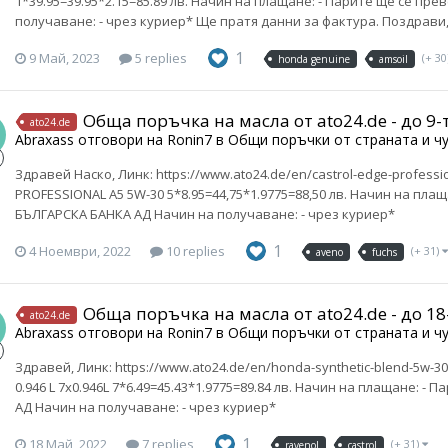
1*39.95=39.95*2.15=85.89 лв. Начин на плащане: - Парите ще се п
получаване: - чрез куриер* Ще пратя данни за фактура. Поздрави
1
9 Май, 2023
5 replies
(+ 30
honda genuine
amsoil
Обща поръчка на масла от ato24.de - до 9
ato24.de
Abraxass
отговори на
Ronin7
в
Общи поръчки от страната и ч
Здравей Наско, Линк: https://www.ato24.de/en/castrol-edge-profess
PROFESSIONAL A5 5W-30 5*8.95=44,75*1.9775=88,50 лв. Начин на пл
БЪЛГАРСКА БАНКА АД Начин на получаване: - чрез куриер*
1
4 Ноември, 2022
10 replies
(+ 31)
aveno
fuchs
Обща поръчка на масла от ato24.de - до 1
ato24.de
Abraxass
отговори на
Ronin7
в
Общи поръчки от страната и ч
Здравей, Линк: https://www.ato24.de/en/honda-synthetic-blend-5w-3
0.946 L 7х0.946L 7*6.49=45.43*1.9775=89.84 лв. Начин на плащане:
АД Начин на получаване: - чрез куриер*
1
18 Май, 2022
7 replies
(+ 31)
ravenol
castrol