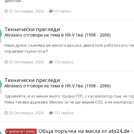
дивотии...
25 Октомври, 2024
53 replies
Технически прегледи
Abraxass
отговори на тема в
HR-V 1ва. (1998 - 2006)
Няма дупки, съмнява ме меката връзка, двигателя работи като часо
оправяме гърнетата?!
25 Октомври, 2024
112 replies
Технически прегледи
Abraxass
отговори на тема в
HR-V 1ва. (1998 - 2006)
Здравейте, и аз минах много трудно ГТП , с катализатор съм, не
Няма такава държава. Мислех си че ще мерим СО2, а не кислород о
25 Октомври, 2024
112 replies
Обща поръчка на масла от ato24.de 
ravenol 4+1 promo