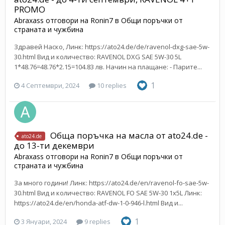
PROMO
Abraxass
отговори на
Ronin7
в
Общи поръчки от
страната и чужбина
Здравей Наско, Линк: https://ato24.de/de/ravenol-dxg-sae-5w-
30.html Вид и количество: RAVENOL DXG SAE 5W-30 5L
1*48.76=48.76*2.15=104.83 лв. Начин на плащане: - Парите...
1
4 Септември, 2024
10 replies
Обща поръчка на масла от ato24.de -
ato24.de
до 13-ти декември
Abraxass
отговори на
Ronin7
в
Общи поръчки от
страната и чужбина
За много години! Линк: https://ato24.de/en/ravenol-fo-sae-5w-
30.html Вид и количество: RAVENOL FO SAE 5W-30 1x5L Линк:
https://ato24.de/en/honda-atf-dw-1-0-946-l.html Вид и...
1
3 Януари, 2024
9 replies