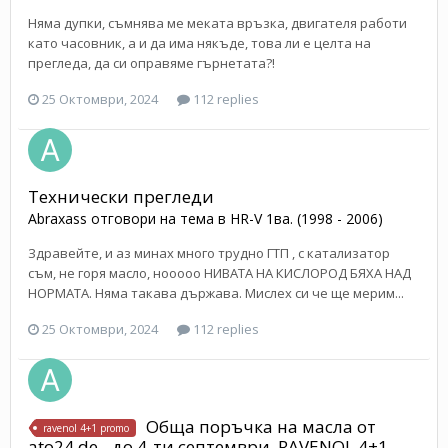
Няма дупки, съмнява ме меката връзка, двигателя работи
като часовник, а и да има някъде, това ли е целта на
прегледа, да си оправяме гърнетата?!
25 Октомври, 2024
112 replies
Технически прегледи
Abraxass
отговори на тема в
HR-V 1ва. (1998 - 2006)
Здравейте, и аз минах много трудно ГТП , с катализатор
съм, не горя масло, нооооо НИВАТА НА КИСЛОРОД БЯХА НАД
НОРМАТА. Няма такава държава. Мислех си че ще мерим...
25 Октомври, 2024
112 replies
Обща поръчка на масла от
ravenol 4+1 promo
ato24.de - до 4-ти септември, RAVENOL 4+1