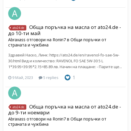
Обща поръчка на масла от ato24.de -
ato24.de
до 10-ти май
Abraxass
отговори на
Ronin7
в
Общи поръчки от
страната и чужбина
Здравей Наско, Линк: https://ato24.de/en/ravenol-fo-sae-5w-
30.html Вид и количество: RAVENOL FO SAE 5W-30 5 L
1*39.95=39.95*2.15=85.89 лв. Начин на плащане: - Парите ще...
1
9 Май, 2023
5 replies
Обща поръчка на масла от ato24.de -
ato24.de
до 9-ти ноември
Abraxass
отговори на
Ronin7
в
Общи поръчки от
страната и чужбина