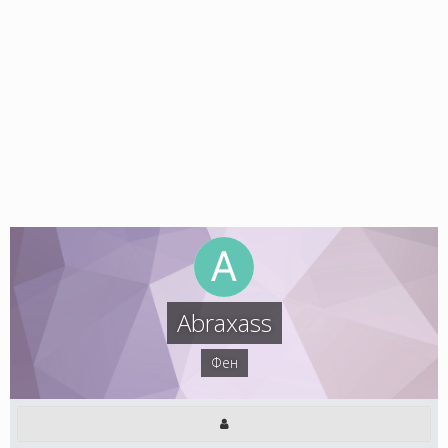
Abraxass
Фен