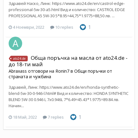
Здравей Наско, Линк: https://www.ato24.de/en/castrol-edge-
professional-5w-30-a5.html Вид и количество: CASTROL EDGE
PROFESSIONAL A5 5W-30 5*8.95=44,75*1.9775=88,50 лв. ...
1
4 Ноември, 2022
10 replies
Обща поръчка на масла от ato24.de -
ato24.de
до 18-ти май
Abraxass
отговори на
Ronin7
в
Общи поръчки от
страната и чужбина
Здравей, Линк: https://www.ato24.de/en/honda-synthetic-
blend-5w-30-0-946-l.html# Вид и количество: HONDA SYNTHETIC
BLEND 5W-30 0.946 L 7х0.946L 7*6.49=45.43*1.9775=89.84 лв.
Начин...
1
18 Май, 2022
7 replies