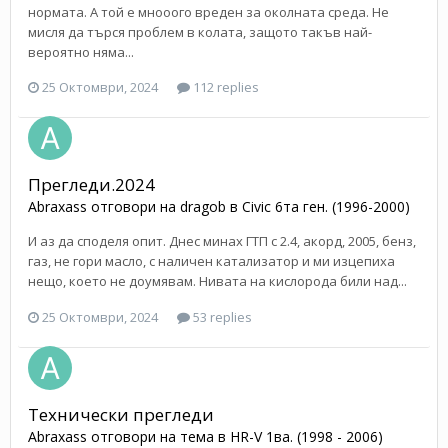
нормата. А той е мнооого вреден за околната среда. Не
мисля да търся проблем в колата, защото такъв най-
вероятно няма...
25 Октомври, 2024
112 replies
Прегледи.2024
Abraxass
отговори на
dragob
в
Civic 6та ген. (1996-2000)
И аз да споделя опит. Днес минах ГТП с 2.4, акорд, 2005, бенз,
газ, не гори масло, с наличен катализатор и ми изцепиха
нещо, което не доумявам. Нивата на кислорода били над...
25 Октомври, 2024
53 replies
Технически прегледи
Abraxass
отговори на тема в
HR-V 1ва. (1998 - 2006)