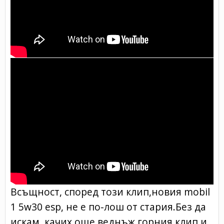
Всъщност, според този клип,новия mobil
1 5w30 esp, не е по-лош от стария.Без да
искам, качих още веднъж горния клип и