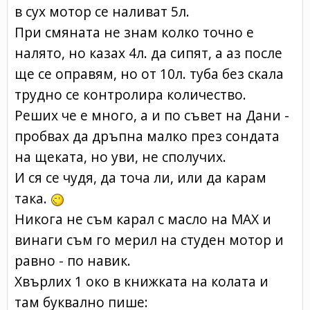
в сух мотор се наливат 5л.
При смяната не знам колко точно е
налято, но казах 4л. да сипят, а аз после
ще се оправям, но от 10л. туба без скала
трудно се контролира количество.
Реших че е много, а и по съвет на Дани -
пробвах да дръпна малко през сондата
на щеката, но уви, не сполучих.
И ся се чудя, да точа ли, или да карам
така.
Никога не съм карал с масло на МАХ и
винаги съм го мерил на студен мотор и
равно - по навик.
Хвърлих 1 око в книжката на колата и
там буквално пише: