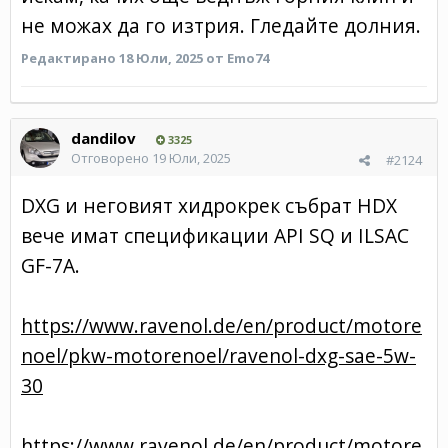
не можах да го изтрия. Гледайте долния.
Редактирано
18 Юли, 2025
от Emo74
dandilov
3325
Отговорено
19 Юли, 2025
#2124
DXG и неговият хидрокрек събрат HDX
вече имат спецификации API SQ и ILSAC
GF-7A.
https://www.ravenol.de/en/product/motore
noel/pkw-motorenoel/ravenol-dxg-sae-5w-
30
https://www.ravenol.de/en/product/motore