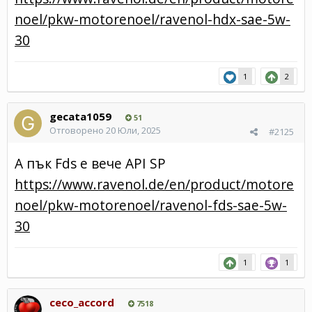
noel/pkw-motorenoel/ravenol-hdx-sae-5w-
30
1
2
gecata1059
51
Отговорено
20 Юли, 2025
#2125
А пък Fds е вече API SP
https://www.ravenol.de/en/product/motore
noel/pkw-motorenoel/ravenol-fds-sae-5w-
30
1
1
ceco_accord
7518