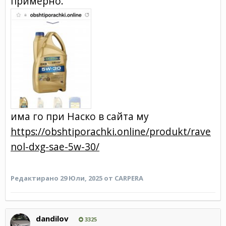
примерно.
има го при Наско в сайта му
https://obshtiporachki.online/produkt/rave
nol-dxg-sae-5w-30/
Редактирано
29 Юли, 2025
от CARPERA
dandilov
3325