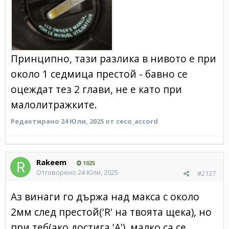
Принципно, тази разлика в нивото е при
около 1 седмица престой - бавно се
оцеждат тез 2 глави, не е като при
малолитражките.
Редактирано
24 Юли, 2025
от ceco_accord
Rakeem
1025
Отговорено
24 Юли, 2025
#2127
Аз винаги го държа над макса с около
2мм след престой('R' на твоята щека), но
при теб(ако достига 'А'), малко са се