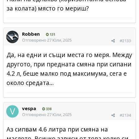
за колата) място го мериш?
Robben
131
Отговорено
27 Юли, 2025
#2133
Да, на едни и същи места го меря. Между
другото, при предната смяна при сипани
4.2 л, беше малко под максимума, сега е
около средата…
vespa
338
Отговорено
27 Юли, 2025
#2134
Аз сипвам 4.6 литра при смяна на
маслото. Всичко зависи от това колко си