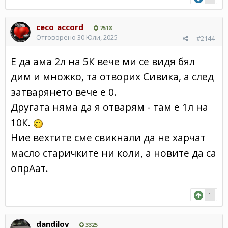
ceco_accord
7518
Отговорено
30 Юли, 2025
#2144
Е да ама 2л на 5К вече ми се видя бял
дим и множко, та отворих Сивика, а след
затварянето вече е 0.
Другата няма да я отварям - там е 1л на
10К.
Ние вехтите сме свикнали да не харчат
масло старичките ни коли, а новите да са
опрАат.
1
dandilov
3325