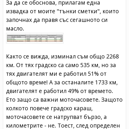
За да се обоснова, прилагам една
извадка от моите "тънки сметки", които
започнах да правя със сегашното си
масло.
Както се вижда, изминал съм общо 2268
км. От тях градско са само 535 км, но за
тях двигателят ми е работил 51% от
общото време! А за останалите 1733 км,
двигателят е работил 49% от времето.
Ето защо са важни моточасовете. Защото
колкото повече градско караш,
моточасовете се натрупват бързо, а
километрите - не. Тоест, след определен