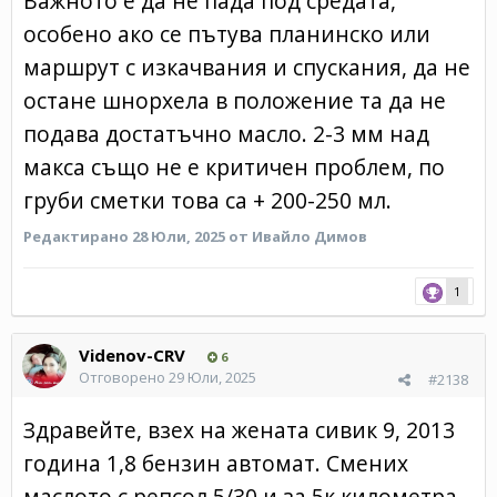
Важното е да не пада под средата,
особено ако се пътува планинско или
маршрут с изкачвания и спускания, да не
остане шнорхела в положение та да не
подава достатъчно масло. 2-3 мм над
макса също не е критичен проблем, по
груби сметки това са + 200-250 мл.
Редактирано
28 Юли, 2025
от Ивайло Димов
1
Videnov-CRV
6
Отговорено
29 Юли, 2025
#2138
Здравейте, взех на жената сивик 9, 2013
година 1,8 бензин автомат. Смених
маслото с репсол 5/30 и за 5к километра