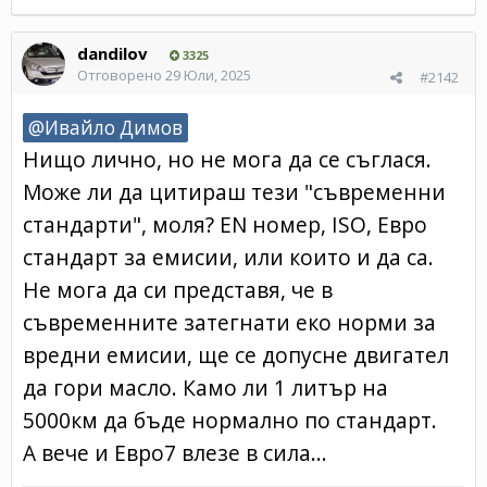
dandilov
3325
Отговорено
29 Юли, 2025
#2142
@Ивайло Димов
Нищо лично, но не мога да се съглася.
Може ли да цитираш тези "съвременни
стандарти", моля? EN номер, ISO, Евро
стандарт за емисии, или които и да са.
Не мога да си представя, че в
съвременните затегнати еко норми за
вредни емисии, ще се допусне двигател
да гори масло. Камо ли 1 литър на
5000км да бъде нормално по стандарт.
А вече и Евро7 влезе в сила...