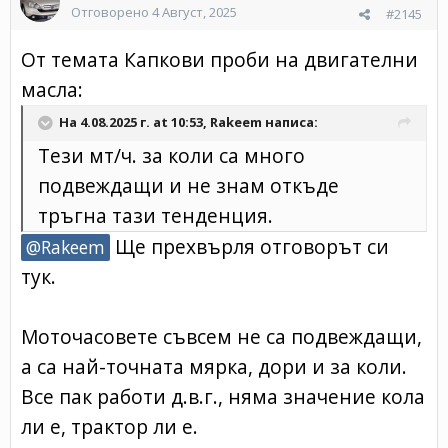
Отговорено
4 Август, 2025
#2145
От темата Капкови проби на двигателни
масла:
На 4.08.2025 г. at 10:53,
Rakeem
написа:
Тези мт/ч. за коли са много
подвеждащи и не знам откъде
тръгна тази тенденция.
Ще прехвърля отговорът си
@Rakeem
тук.
Моточасовете съвсем не са подвеждащи,
а са най-точната мярка, дори и за коли.
Все пак работи д.в.г., няма значение кола
ли е, трактор ли е.