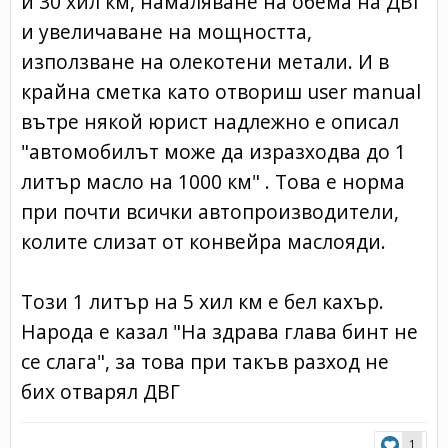
и 30 хил км, намаляване на обема на ДВГ
и увеличаване на мощността,
използване на олекотени метали. И в
крайна сметка като отвориш user manual
вътре някой юрист надлежно е описал
"автомобилът може да изразходва до 1
литър масло на 1000 км" . Това е норма
при почти всички автопроизводители,
колите слизат от конвейра маслояди.
Този 1 литър на 5 хил км е бел кахър.
Народа е казал "На здрава глава бинт не
се слага", за това при такъв разход не
бих отварял ДВГ
1