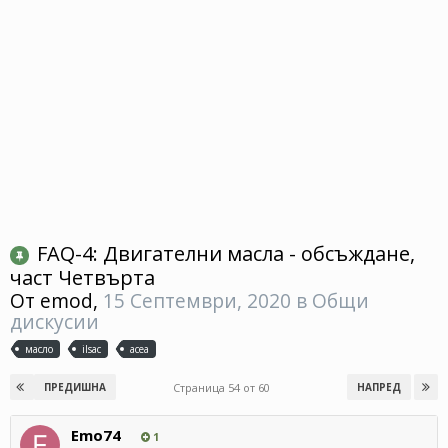
FAQ-4: Двигателни масла - обсъждане,
част Четвърта
От
emod
,
15 Септември, 2020
в
Общи
дискусии
масло
ilsac
acea
Страница 54 от 60
ПРЕДИШНА
НАПРЕД
Emo74
1