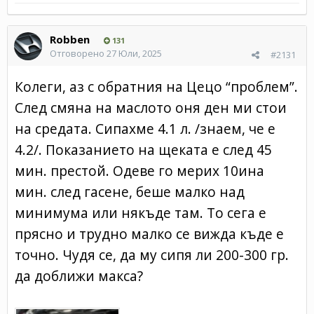
Robben
131
Отговорено
27 Юли, 2025
#2131
Колеги, аз с обратния на Цецо “проблем”.
След смяна на маслото оня ден ми стои
на средата. Сипахме 4.1 л. /знаем, че е
4.2/. Показанието на щеката е след 45
мин. престой. Одеве го мерих 10ина
мин. след гасене, беше малко над
минимума или някъде там. То сега е
прясно и трудно малко се вижда къде е
точно. Чудя се, да му сипя ли 200-300 гр.
да доближи макса?