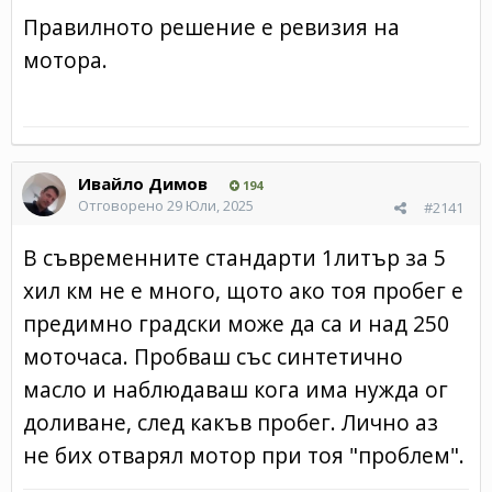
Правилното решение е ревизия на
мотора.
Ивайло Димов
194
Отговорено
29 Юли, 2025
#2141
В съвременните стандарти 1литър за 5
хил км не е много, щото ако тоя пробег е
предимно градски може да са и над 250
моточаса. Пробваш със синтетично
масло и наблюдаваш кога има нужда ог
доливане, след какъв пробег. Лично аз
не бих отварял мотор при тоя "проблем".