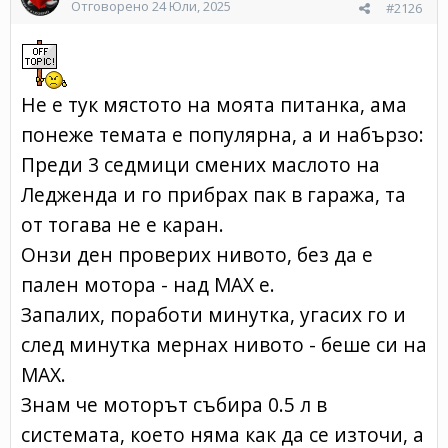
Отговорено
24 Юли, 2025
#2126
Не е тук мястото на моята питанка, ама
понеже темата е популярна, а и набързо:
Преди 3 седмици смених маслото на
Ледженда и го прибрах пак в гаража, та
от тогава не е каран.
Онзи ден проверих нивото, без да е
пален мотора - над МАХ е.
Запалих, поработи минутка, угасих го и
след минутка мернах нивото - беше си на
МАХ.
Знам че моторът събира 0.5 л в
системата, което няма как да се източи, а