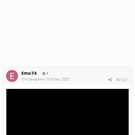
Emo74
1
Отговорено
15 Юли, 2025
#2122