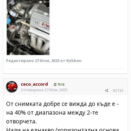
Редактирано
27 Юли, 2025
от Robben
ceco_accord
7518
Отговорено
27 Юли, 2025
#2132
От снимката добре се вижда до къде е -
на 40% от диапазона между 2-те
отворчета.
Нали на еднакво (хоризонтална основа