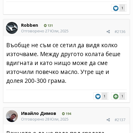
1
Robben
131
Отговорено
27 Юли, 2025
#2136
Въобще не съм се сетил да видя колко
източваме. Между другото колата беше
вдигната и като нищо може да сме
източили повечко масло. Утре ще и
долея 200-300 грама.
1
1
Ивайло Димов
194
Отговорено
28 Юли, 2025
#2137