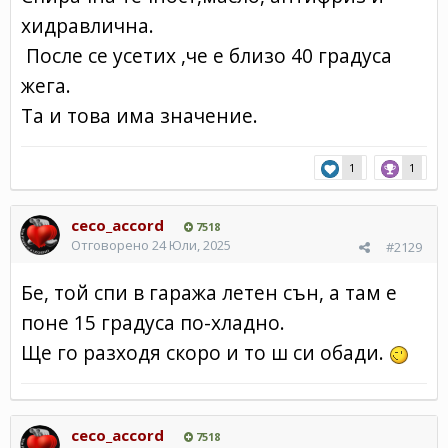
хидравлична.
После се усетих ,че е близо 40 градуса
жега.
Та и това има значение.
1
1
ceco_accord
7518
Отговорено
24 Юли, 2025
#2129
Бе, той спи в гаража летен сън, а там е
поне 15 градуса по-хладно.
Ще го разходя скоро и то ш си обади.
ceco_accord
7518