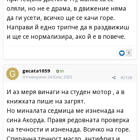
оляли, но не е драма, в движение няма
да ги усети, всичко ще се качи горе.
Направи й едно трипче да я раздвижиш
и ще се нормализира, ако й е в повече.
1
gecata1059
51
Отговорено
24 Юли, 2025
#2128
И аз меря винаги на студен мотор , а в
книжката пише на загрят.
Но миналата седмица ме изненада на
сина Акорда. Правя редовната проверка
на течности и изненада. Всичко на горе.
Спирачна течност,масло, антифриз и