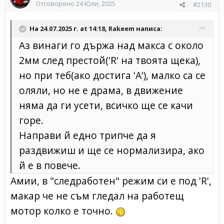
Отговорено
24 Юли, 2025
#2130
На 24.07.2025 г. at 14:18,
Rakeem
написа:
Аз винаги го държа над макса с около
2мм след престой('R' на твоята щека),
но при теб(ако достига 'А'), малко са се
оляли, но не е драма, в движение
няма да ги усети, всичко ще се качи
горе.
Направи й едно трипче да я
раздвижиш и ще се нормализира, ако
й е в повече.
Амии, в "следработен" режим си е под 'R',
макар че не съм гледал на работещ
мотор колко е точно.