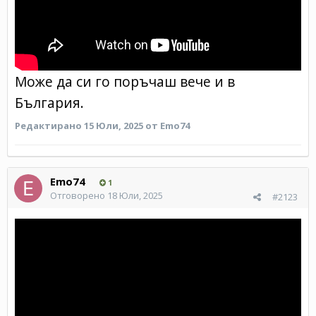
Може да си го поръчаш вече и в
България.
Редактирано
15 Юли, 2025
от Emo74
Emo74
1
Отговорено
18 Юли, 2025
#2123