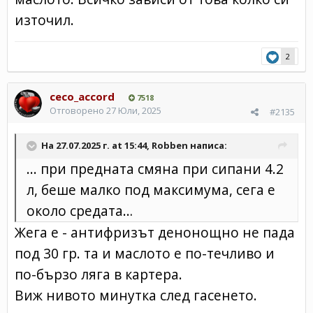
източил.
2
ceco_accord
7518
Отговорено
27 Юли, 2025
#2135
На 27.07.2025 г. at 15:44,
Robben
написа:
... при предната смяна при сипани 4.2
л, беше малко под максимума, сега е
около средата…
Жега е - антифризът денонощно не пада
под 30 гр. та и маслото е по-течливо и
по-бързо ляга в картера.
Виж нивото минутка след гасенето.