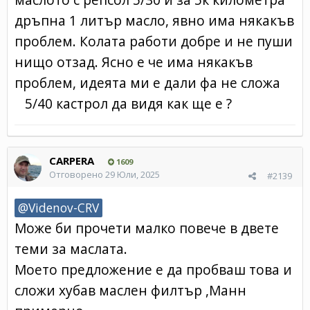
дръпна 1 литър масло, явно има някакъв
проблем. Колата работи добре и не пуши
нищо отзад. Ясно е че има някакъв
проблем, идеята ми е дали фа не сложа
5/40 кастрол да видя как ще е ?
CARPERA
1609
Отговорено
29 Юли, 2025
#2139
@Videnov-CRV
Може би прочети малко повече в двете
теми за маслата.
Моето предложение е да пробваш това и
сложи хубав маслен филтър ,Манн