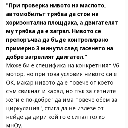
"При проверка нивото на маслото,
автомобилът трябва да стои на
хоризонтална площдака, а двигателят
му трябва да е загрял. Нивото се
препоръчва да бъде контролирано
примерно 3 минути след гасенето на
добре загрелият двигател."
Може би е специфика на конкретният V6
мотор, но при това условия нивото си е
ОК, макар нивото да е повече от което
съм свикнал и карал, но пък за летните
жеги е по-добре "да има повече обем за
циркулация", стига да не излезе от
нейде да дири кой го е сипал толко
мнОу.