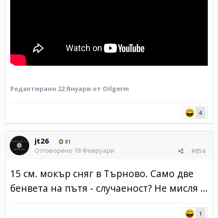
Редактирано
22 Януари
от Oilgerm
4
jt26
81
Отговорено
18 Февруари
#854
15 см. мокър сняг в Търново. Само две
бенвета на пътя - случаеност? Не мисля ...
1