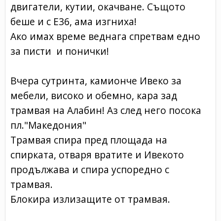
двигатели, кутии, окачване. Същото
беше и с Е36, ама изгниха!
Ако имах време веднага спретвам едно
за писти и понички!
Вчера сутринта, камионче Ивеко за
мебели, високо и обемно, кара зад
трамвая на Алабин! Аз след него посока
пл."Македония"
Трамвая спира пред площада на
спирката, отваря вратите и Ивекото
продължава и спира успоредно с
трамвая.
Блокира излизащите от трамвая.