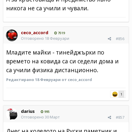
никога не са учили и чували.
ceco_accord
7519
Отговорено
18 Февруари
#856
Младите майки - тинейджърки по
времето на ковида са си седели дома и
са учили физика дистанционно.
Редактирано
18 Февруари
от ceco_accord
1
darius
995
Отговорено
30 Март
#857
Днес на колелото на Руски паметник и