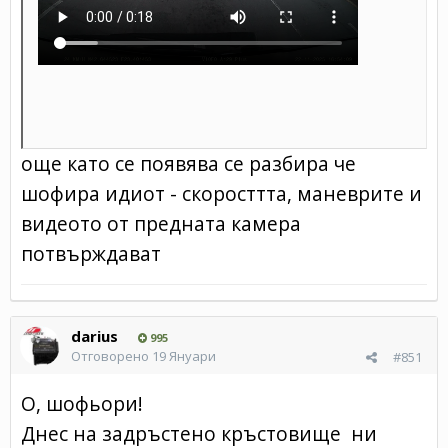
още като се появява се разбира че
шофира идиот - скоросттта, маневрите и
видеото от предната камера
потвърждават
darius
995
Отговорено
19 Януари
#851
О, шофьори!
Днес на задръстено кръстовище ни