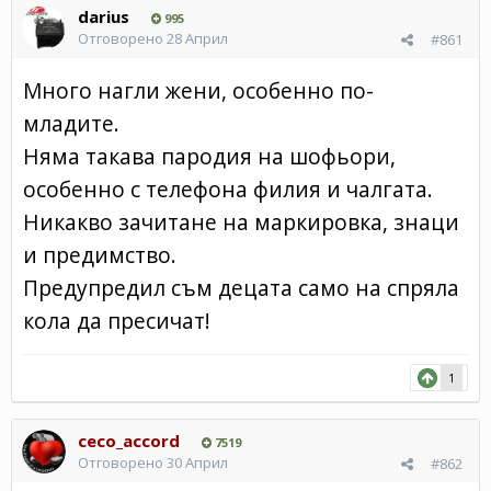
darius
995
Отговорено
28 Април
#861
Много нагли жени, особенно по-
младите.
Няма такава пародия на шофьори,
особенно с телефона филия и чалгата.
Никакво зачитане на маркировка, знаци
и предимство.
Предупредил съм децата само на спряла
кола да пресичат!
1
ceco_accord
7519
Отговорено
30 Април
#862