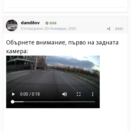
dandilov
3336
Отговорено
30 Ноември, 2025
#845
Обърнете внимание, първо на задната
камера: