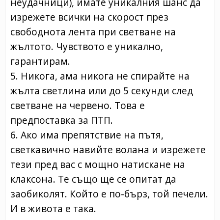
неудачници), имате уникалния шанс да
изрежете всички на скорост през
свободнота лента при светване на
жълтото. Чувството е уникално,
гарантирам.
5. Никога, ама никога не спирайте на
жълта светлина или до 5 секунди след
светване на червено. Това е
предпоставка за ПТП.
6. Ако има препятствие на пътя,
светкавично навийте волана и изрежете
тези пред вас с мощно натискане на
клаксона. Те също ще се опитат да
заобиколят. Който е по-бърз, той печели.
И в живота е така.