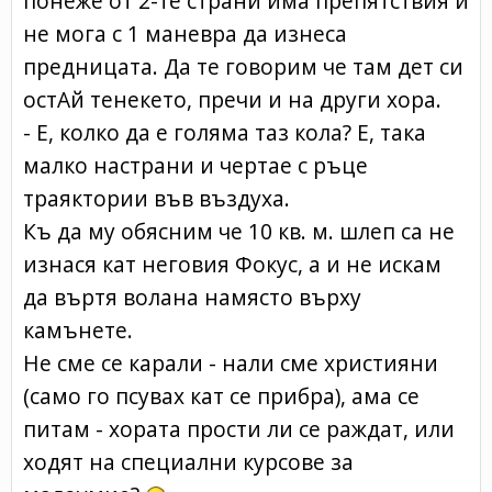
понеже от 2-те страни има препятствия и
не мога с 1 маневра да изнеса
предницата. Да те говорим че там дет си
остАй тенекето, пречи и на други хора.
- Е, колко да е голяма таз кола? Е, така
малко настрани и чертае с ръце
траяктории във въздуха.
Къ да му обясним че 10 кв. м. шлеп са не
изнася кат неговия Фокус, а и не искам
да въртя волана намясто върху
камънете.
Не сме се карали - нали сме християни
(само го псувах кат се прибра), ама се
питам - хората прости ли се раждат, или
ходят на специални курсове за