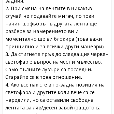
задния.
2. При смяна на лентите в никакъв
случай не подавайте мигач, по този
начин шофьорът в другата лента ще
разбере за намерението ви и
моментално ще ви блокира (това важи
принципно и за всички други маневри).
3. Да стигнете пръв до следващия червен
светофар е въпрос на чест и мъжество.
Само пълните лузъри са последни.
Старайте се в това отношение.
4. Ако все пак сте в по-задна позиция на
светофара и другите коли вече са се
наредили, но са оставили свободна
лентата за ляв/десен завой (защото са