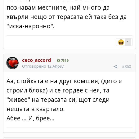
познавам местните, най много да
хвърли нещо от терасата ей така без да
"иска-нарочно".
1
ceco_accord
7519
Отговорено
12 Април
#860
Аа, стойката е на друг комшия, (дето е
строил блока) и се гордее с нея, та
"живее" на терасата си, щот следи
нещата в квартало.
Абее ... И, брее...