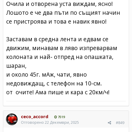
Очила и отворена уста виждам, ясно!
Лошото е че два пъти по същият начин
се пристроява и това е навик явно!
Заставам в средна лента и едвам се
движим, минавам в ляво изпреварвам
колоната и най- отпред на опашката,
шаран,
и около 45г. мАж, чати, явно
недовиждащ, с телефон на 10-см.
от очите! Ама пише и кара с 20км/ч!
ceco_accord
7519
Отговорено
22 Декември, 2025
#849