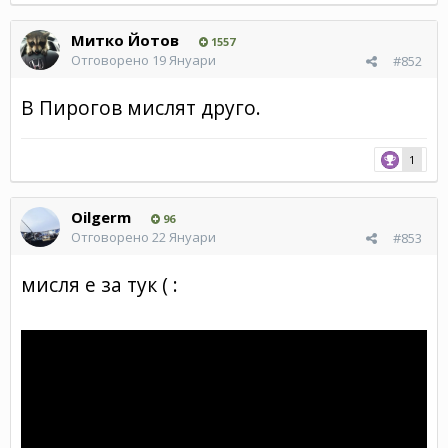
Митко Йотов
1557
Отговорено
19 Януари
#852
В Пирогов мислят друго.
1
Oilgerm
96
Отговорено
22 Януари
#853
мисля е за тук (
: