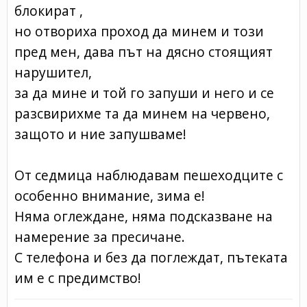
блокират ,
но отвориха проход да минем и този
пред мен, дава път на дясно стоящият
нарушител,
за да мине и той го запуши и него и се
разсвирихме та да минем на червено,
защото и ние запушваме!
От седмица наблюдавам пешеходците с
особенно внимание, зима е!
Няма оглеждане, няма подсказване на
намерение за пресичане.
С телефона и без да поглеждат, пътеката
им е с предимство!