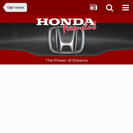
Офтопик