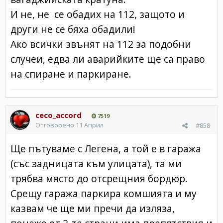
И не, не се обадих на 112, защото и
други не се бяха обадили!
Ако всички звънят на 112 за подобни
случеи, едва ли аварийките ще са право
на спиране и паркиране.
ceco_accord
7519
Отговорено
11 Април
#858
Ще пътуваме с Легена, а той е в гаража
(със задницата към улицата), та ми
трябва място до отсрещния бордюр.
Срещу гаража паркира комшията и му
казвам че ще ми пречи да изляза,