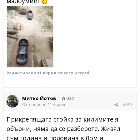
малоумие?
Редактирано
11 Април
от ceco_accord
Митко Йотов
1557
Отговорено
11 Април
#859
Прикрепящата стойка за килимите я
обърни, няма да се разберете. Живял
съм година и половина в Лом и