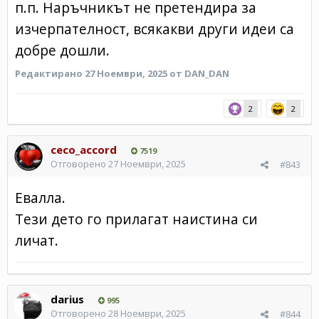
п.п. Наръчникът не претендира за
изчерпателност, всякакви други идеи са
добре дошли.
Редактирано
27 Ноември, 2025
от DAN_DAN
2
2
ceco_accord
7519
Отговорено
27 Ноември, 2025
#843
Евалла.
Тези дето го прилагат наистина си
личат.
darius
995
Отговорено
28 Ноември, 2025
#844