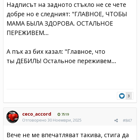
Надписът на задното стъкло не се чете
добре но е следният: "ГЛАВНОЕ, ЧТОБЫ
МАМА БЫЛА ЗДОРОВА. ОСТАЛЬНОЕ
ПЕРЕЖИВЕМ...
А пък аз бих казал: "Главное, что
ты ДЕБИЛЬ! Остальное переживем...
3
ceco_accord
7519
Отговорено
30 Ноември, 2025
#847
Вече не ме впечатляват такива, стига да