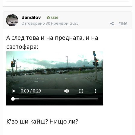
dandilov
3336
Отговорено
30 Ноември, 2025
#846
А след това и на предната, и на
светофара:
К'во ши кайш? Нищо ли?