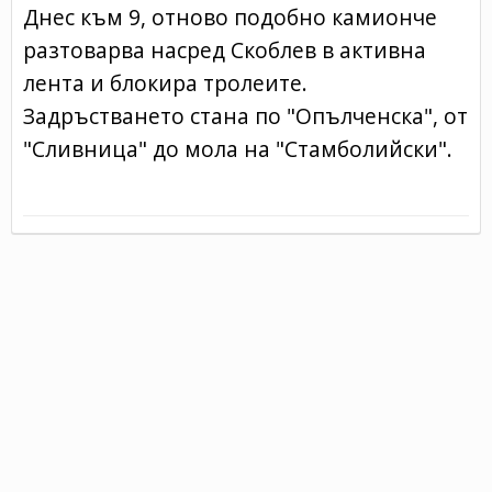
Днес към 9, отново подобно камионче
разтоварва насред Скоблев в активна
лента и блокира тролеите.
Задръстването стана по "Опълченска", от
"Сливница" до мола на "Стамболийски".