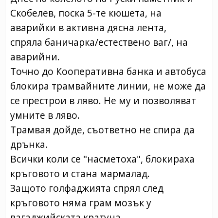
Скобелев, поска 5-те кюшета, на
аварийки в активна дясна лента,
спряла баничарка/естествено ваг/, на
аварийни.
Точно до Кооперативна банка и автобуса
блокира трамвайните линии, не може да
се престрои в ляво. Не му и позволяват
умните в ляво.
Трамвая дойде, съответно не спира да
дрънка.
Всички коли се "насметоха", блокираха
кръговото и стана мармалад.
Защото голфаджията спрял след
кръговото няма грам мозък у
вагаджийската кратуна.