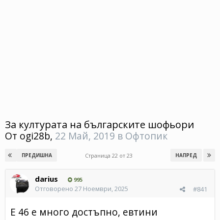
За културата на българските шофьори
От
ogi28b
,
22 Май, 2019
в
Офтопик
Страница 22 от 23
ПРЕДИШНА
НАПРЕД
darius
995
Отговорено
27 Ноември, 2025
#841
Е 46 е много достъпно, евтини