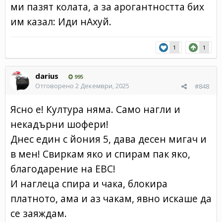
ми пазят колата, а за арогантността бих
им казал: Иди нАхуй.
1
1
darius
995
Отговорено
2 Декември, 2025
#848
Ясно е! Култура няма. Само нагли и
некадърни шофери!
Днес един с йония 5, дава десен мигач и
в мен! Свиркам яко и спирам пак яко,
благодарение на EBC!
И наглеца спира и чака, блокира
платното, ама и аз чакам, явно искаше да
се заяждам.