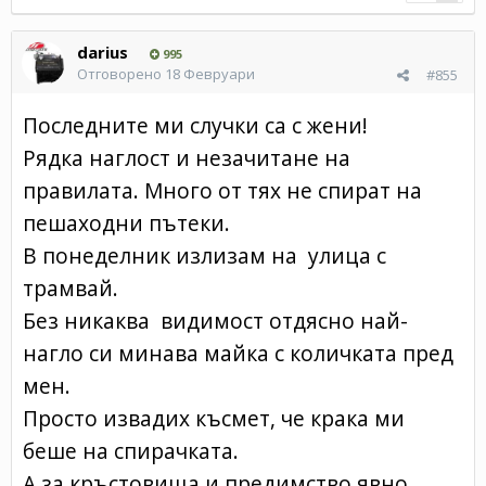
darius
995
Отговорено
18 Февруари
#855
Последните ми случки са с жени!
Рядка наглост и незачитане на
правилата. Много от тях не спират на
пешаходни пътеки.
В понеделник излизам на улица с
трамвай.
Без никаква видимост отдясно най-
нагло си минава майка с количката пред
мен.
Просто извадих късмет, че крака ми
беше на спирачката.
А за кръстовища и предимство явно