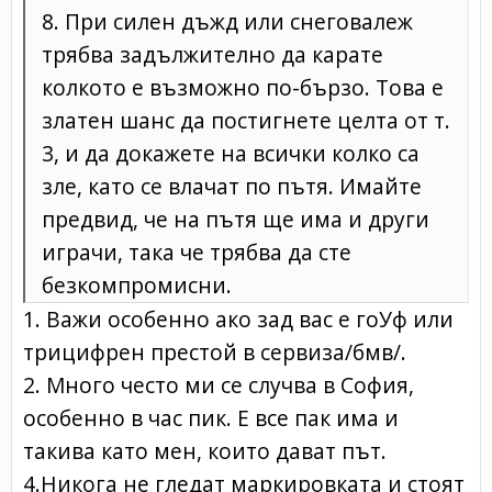
8. При силен дъжд или снеговалеж
трябва задължително да карате
колкото е възможно по-бързо. Това е
златен шанс да постигнете целта от т.
3, и да докажете на всички колко са
зле, като се влачат по пътя. Имайте
предвид, че на пътя ще има и други
играчи, така че трябва да сте
безкомпромисни.
1. Важи особенно ако зад вас е гоУф или
трицифрен престой в сервиза/бмв/.
2. Много често ми се случва в София,
особенно в час пик. Е все пак има и
такива като мен, които дават път.
4.Никога не гледат маркировката и стоят