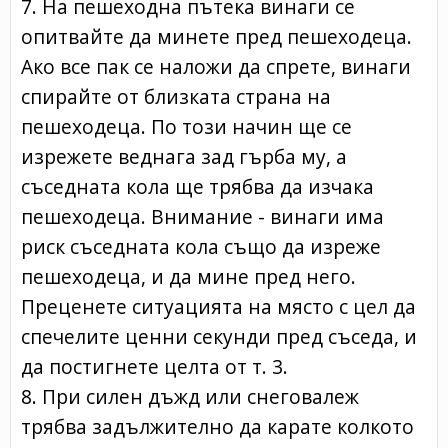
7. На пешеходна пътека винаги се
опитвайте да минете пред пешеходеца.
Ако все пак се наложи да спрете, винаги
спирайте от близката страна на
пешеходеца. По този начин ще се
изрежете веднага зад гърба му, а
съседната кола ще трябва да изчака
пешеходеца. Внимание - винаги има
риск съседната кола също да изреже
пешеходеца, и да мине пред него.
Преценете ситуацията на място с цел да
спечелите ценни секунди пред съседа, и
да постигнете целта от т. 3.
8. При силен дъжд или снеговалеж
трябва задължително да карате колкото