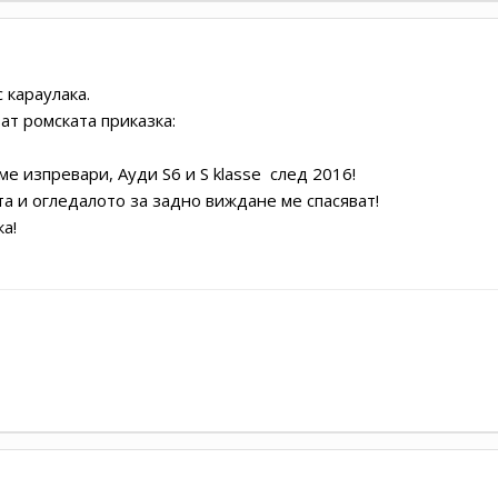
 караулака.
т ромската приказка:
е изпревари, Ауди S6 и S klasse след 2016!
а и огледалото за задно виждане ме спасяват!
а!