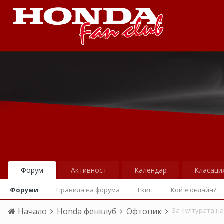
Форум
Активност
Календар
Класаци
Форуми
Правила на форума
Екип
Кой е онлайн?
Начало
Honda фенклуб
Офтопик
За културата н