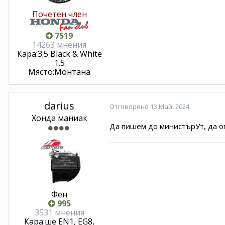
Почетен член
7519
14263 мнения
Кара:
3.5 Black & White
1.5
Място:
Монтана
darius
Отговорено
13 Май, 2024
Хонда маниак
Да пишем до министърУт, да оп
Фен
995
3531 мнения
Кара:
ше EN1, EG8,