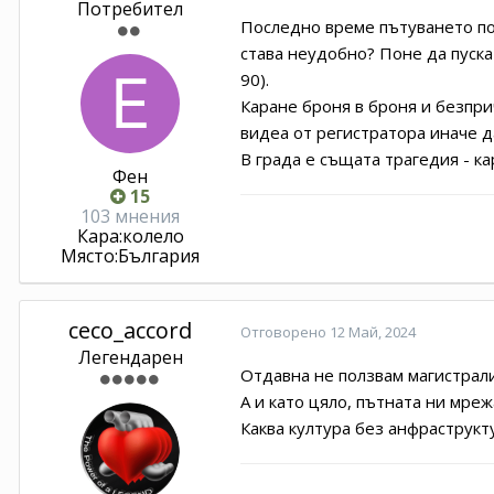
Потребител
Последно време пътуването по 
става неудобно? Поне да пуска
90).
Каране броня в броня и безпри
видеа от регистратора иначе да
В града е същата трагедия - ка
Фен
15
103 мнения
Кара:
колело
Място:
България
ceco_accord
Отговорено
12 Май, 2024
Легендарен
Отдавна не ползвам магистралит
А и като цяло, пътната ни мреж
Каква култура без анфраструкт