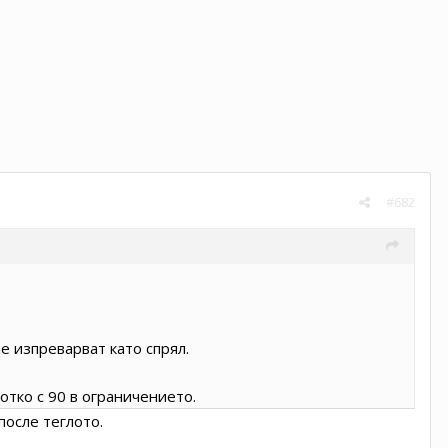
#682
е изпреварват като спрял.
отко с 90 в ограничението.
после теглото.