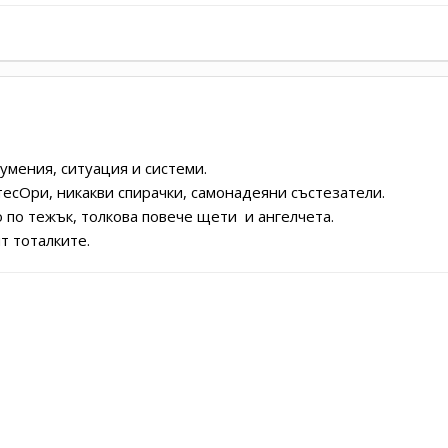
умения, ситуация и системи.
тесОри, никакви спирачки, самонадеяни състезатели.
о по тежък, толкова повече щети и ангелчета.
т тоталките.