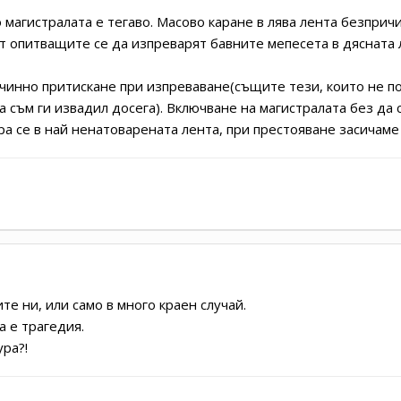
магистралата е тегаво. Масово каране в лява лента безприч
т опитващите се да изпреварят бавните мепесета в дясната л
чинно притискане при изпреваване(същите тези, които не по
 съм ги извадил досега). Включване на магистралата без да 
ра се в най ненатоварената лента, при престояване засичаме 
е ни, или само в много краен случай.
а е трагедия.
ура?!