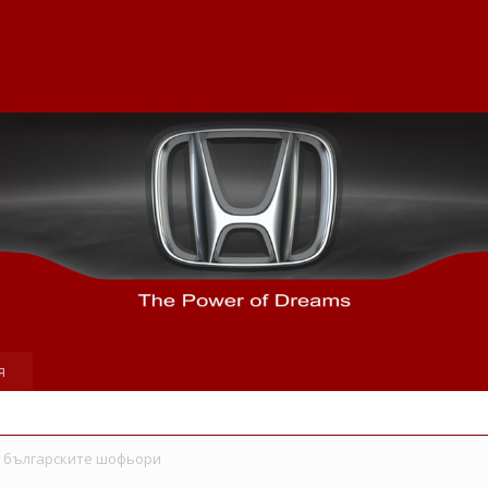
я
а българските шофьори