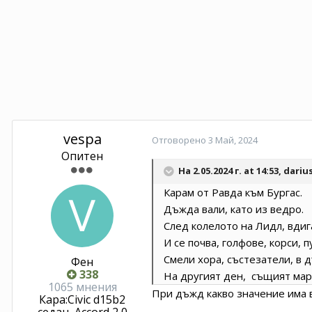
vespa
Отговорено
3 Май, 2024
Опитен
На 2.05.2024 г. at 14:53,
dariu
Карам от Равда към Бургас.
Дъжда вали, като из ведро.
След колелото на Лидл, вдиг
И се почва, голфове, корси, 
Смели хора, състезатели, в 
Фен
338
На другият ден, същият марш
1065 мнения
При дъжд какво значение има в
Кара:
Civic d15b2
седан, Accord 2,0