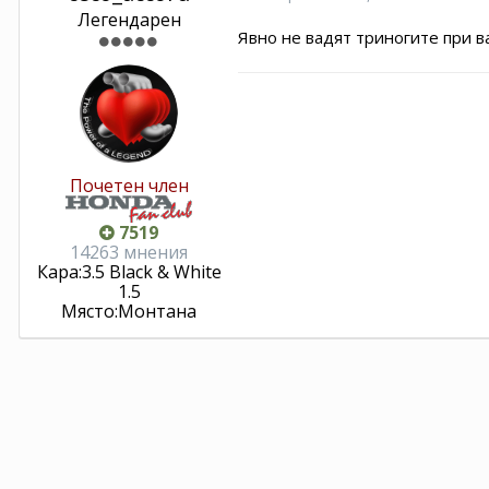
Легендарен
Явно не вадят триногите при ва
Почетен член
7519
14263 мнения
Кара:
3.5 Black & White
1.5
Място:
Монтана