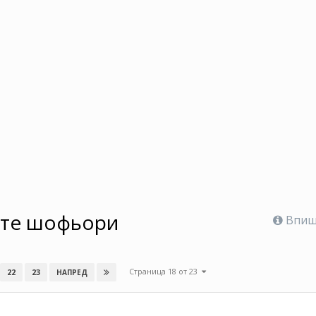
ките шофьори
Впише
Страница 18 от 23
22
23
НАПРЕД