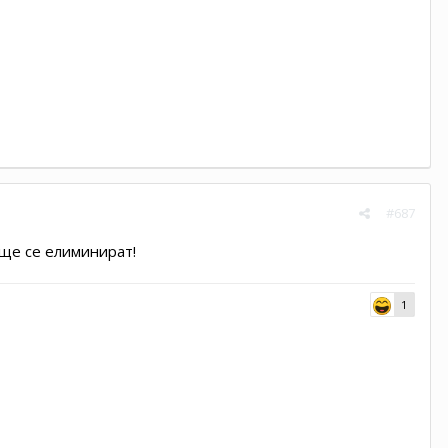
#687
 ще се елиминират!
1