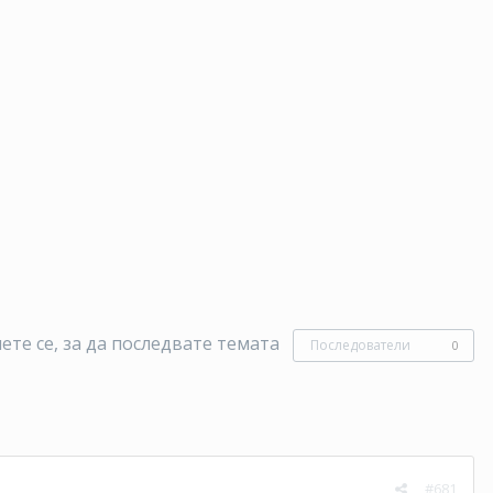
те се, за да последвате темата
Последователи
0
#681