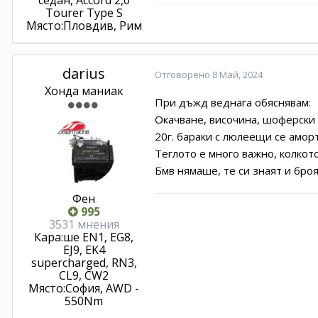
Tourer Type S
Място:
Пловдив, Рим
darius
Отговорено
8 Май, 2024
Хонда маниак
При дъжд веднага обяснявам:
Окачване, височина, шоферски 
20г. бараки с люлеещи се амор
Теглото е много важно, колкот
Бмв нямаше, те си знаят и броя
Фен
995
3531 мнения
Кара:
ше EN1, EG8,
EJ9, EK4
supercharged, RN3,
CL9, CW2
Място:
София, AWD -
550Nm