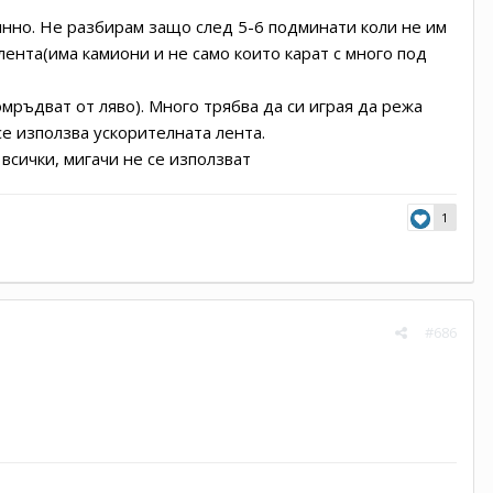
инно. Не разбирам защо след 5-6 подминати коли не им
ента(има камиони и не само които карат с много под
мръдват от ляво). Много трябва да си играя да режа
се използва ускорителната лента.
всички, мигачи не се използват
1
#686