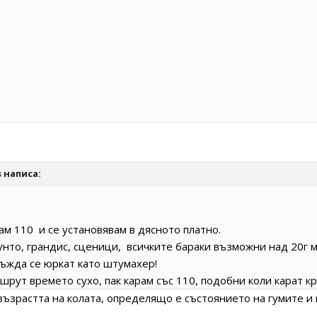
s
написа:
ам 110 и се установявам в дясното платно.
пунто, грандис, сценици, всичките бараки възможни над 20г м
дъжда се юркат като штумахер!
рут времето сухо, пак карам със 110, подобни коли карат кр
ъзрастта на колата, определящо е състоянието на гумите и 