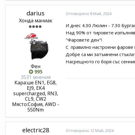
darius
Отговорено
8 Май, 2024
Хонда маниак
И днес 4.30 Люлин - 7.30 Бургас
Над 90% от тировете изпълнява
"Фаровете ден"!
С правилно настроени фарове м
Добре са ми затъмнени стъклат
Насрещното го боря със сенник
Фен
995
3531 мнения
Кара:
ше EN1, EG8,
EJ9, EK4
supercharged, RN3,
CL9, CW2
Място:
София, AWD -
550Nm
electric28
Отговорено
12 Май, 2024