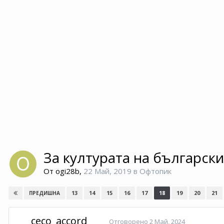
За културата на българс
От
ogi28b
,
22 Май, 2019
в
Офтопик
13
14
15
16
17
18
19
20
21
ПРЕДИШНА
ceco_accord
Отговорено
2 Май, 2024