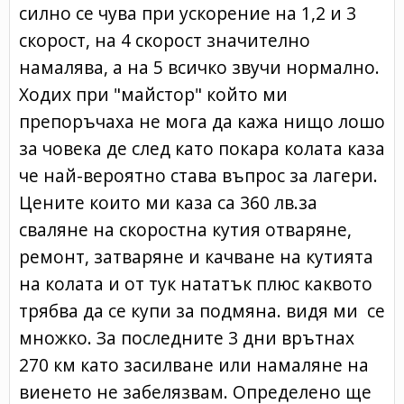
силно се чува при ускорение на 1,2 и 3
скорост, на 4 скорост значително
намалява, а на 5 всичко звучи нормално.
Ходих при "майстор" който ми
препоръчаха не мога да кажа нищо лошо
за човека де след като покара колата каза
че най-вероятно става въпрос за лагери.
Цените които ми каза са 360 лв.за
сваляне на скоростна кутия отваряне,
ремонт, затваряне и качване на кутията
на колата и от тук нататък плюс каквото
трябва да се купи за подмяна. видя ми се
множко. За последните 3 дни врътнах
270 км като засилване или намаляне на
виенето не забелязвам. Определено ще