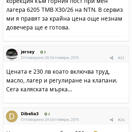
корекция към горния пост при мен
лагера 6205 TMB X30/26 на NTN. В сервиз
ми я правят за крайна цена още незнам
довечера ще е готова.
jersey
3
Отговорено
26 Октомври, 2015
#23
Цената е 230 лв коато включва труд,
масло, лагер и регулиране на клапани.
Сега каляската мърка...
Dibelia3
2
Отговорено
29 Октомври, 2015
#24