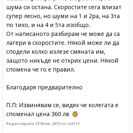
шума си остана. Скоростите сега влизат
супер лесно, но шуми на 1 и 2ра, на 3та
по тихо, и на 4 и 5та изобщо.
От написаното разбирам че може да са
лагери в скоростите. Някой може ли да
сподели колко излезе смяната им,
защото никъде не открих цени. Някой
спомена че го е правил.
Благодаря предварително
П.П: Извинявам се, видях че колегата е
споменал цена 360 лв
Редактирано
15 Юли, 2015
от nix111