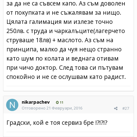
за да не са съвсем капо. Аз съм доволен
от покупката и не съжалявам за нищо.
Цялата галимация ми излезе точно
250лв. с труда и чаркалъците(лагерчето
струваше 18лв) + маслото. Аз съм на
принципа, малко да чуя нещо странно
като шум по колата и веднага отивам
при чичо доктор. След това си пътувам
спокойно и не се ослушвам като радист.
nikarpachev
11
Отговорено
21 Февруари, 2016
#27
Градски, кой е тоя сервиз бре !?!?!?