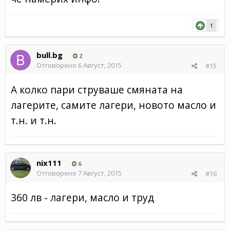
1
bull.bg
2
Отговорено
6 Август, 2015
#15
А колко пари струваше смяната на
лагерите, самите лагери, новото масло и
т.н. и т.н.
nix111
6
Отговорено
7 Август, 2015
#16
360 лв - лагери, масло и труд