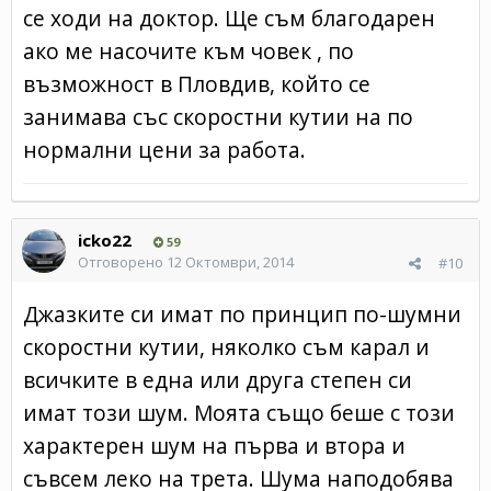
се ходи на доктор. Ще съм благодарен
ако ме насочите към човек , по
възможност в Пловдив, който се
занимава със скоростни кутии на по
нормални цени за работа.
icko22
59
Отговорено
12 Октомври, 2014
#10
Джазките си имат по принцип по-шумни
скоростни кутии, няколко съм карал и
всичките в една или друга степен си
имат този шум. Моята също беше с този
характерен шум на първа и втора и
съвсем леко на трета. Шума наподобява