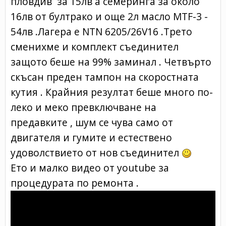
пловдив за 15лв а семеринга за около
16лв от бултрако и още 2л масло MTF-3 -
54лв .Лагера е NTN 6205/26V16 .Трето
сменихме и комплект съединител
защото беше на 99% заминал . Четвърто
скъсан преден тампон на скоростната
кутия . Крайния резултат беше много по-
леко и меко превключване на
предавките , шум се чува само от
двигателя и гумите и естествено
удоволствието от нов съединител
Ето и малко видео от youtube за
процедурата по ремонта .