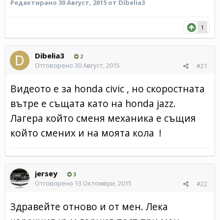
Редактирано
30 Август, 2015
от Dibelia3
1
Dibelia3
2
Отговорено
30 Август, 2015
#21
Видеото е за honda civic , но скоростната
вътре е същата като на honda jazz.
Лагера който сменя механика е същия
който смених и на моята кола !
jersey
3
Отговорено
13 Октомври, 2015
#22
Здравейте отново и от мен. Лека