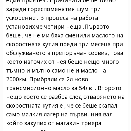
един приятел . Причината беше точно
заради гореспоменатия шум при
ускорение . В процеса на работа
установихме четири неща .Първото
беше , че не ми бяха сменили маслото на
скоростната кутия преди три месеца при
обслужването в препоръчан сервиз, това
което източих от нея беше нещо много
тъмно и мътно само не и масло на
2000км. Прибрали са 2л ново
трансмисионно масло за 54лв . Второто
нещо което се разбра след отварянето на
скоростната кутия е , че се беше скапал
само малкия лагер на първичния вал
който закупих от магазин триера