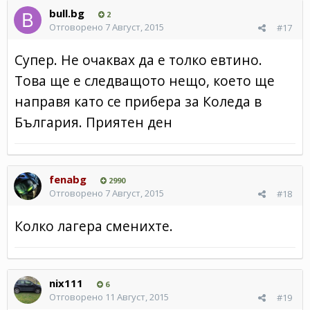
bull.bg
2
Отговорено
7 Август, 2015
#17
Супер. Не очаквах да е толко евтино.
Това ще е следващото нещо, което ще
направя като се прибера за Коледа в
България. Приятен ден
fenabg
2990
Отговорено
7 Август, 2015
#18
Колко лагера сменихте.
nix111
6
Отговорено
11 Август, 2015
#19