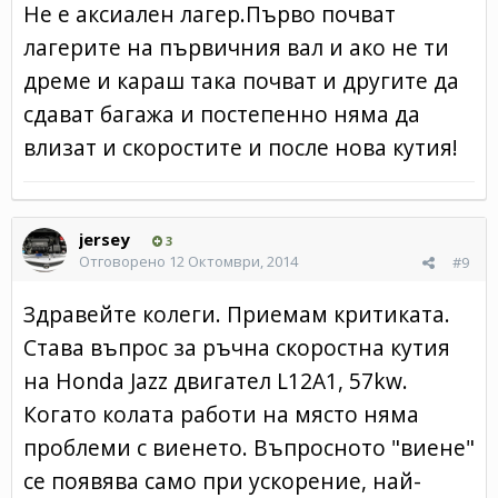
Не е аксиален лагер.Първо почват
лагерите на първичния вал и ако не ти
дреме и караш така почват и другите да
сдават багажа и постепенно няма да
влизат и скоростите и после нова кутия!
jersey
3
Отговорено
12 Октомври, 2014
#9
Здравейте колеги. Приемам критиката.
Става въпрос за ръчна скоростна кутия
на Honda Jazz двигател L12A1, 57kw.
Когато колата работи на място няма
проблеми с виенето. Въпросното "виене"
се появява само при ускорение, най-