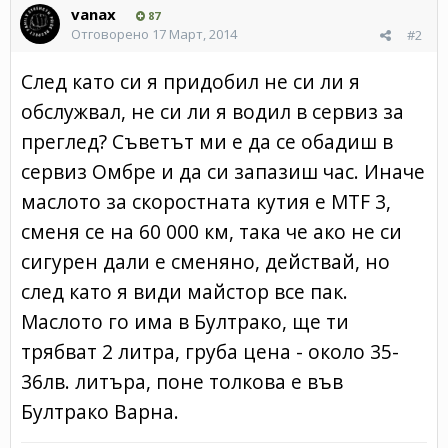
vanax
87
Отговорено
17 Март, 2014
#2
След като си я придобил не си ли я
обслужвал, не си ли я водил в сервиз за
преглед? Съветът ми е да се обадиш в
сервиз Омбре и да си запазиш час. Иначе
маслото за скоростната кутия е MTF 3,
сменя се на 60 000 км, така че ако не си
сигурен дали е сменяно, действай, но
след като я види майстор все пак.
Маслото го има в Бултрако, ще ти
трябват 2 литра, груба цена - около 35-
36лв. литъра, поне толкова е във
Бултрако Варна.