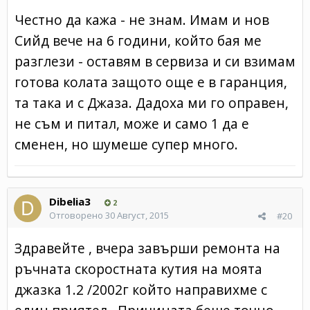
Честно да кажа - не знам. Имам и нов
Сийд вече на 6 години, който бая ме
разглези - оставям в сервиза и си взимам
готова колата защото още е в гаранция,
та така и с Джаза. Дадоха ми го оправен,
не съм и питал, може и само 1 да е
сменен, но шумеше супер много.
Dibelia3
2
Отговорено
30 Август, 2015
#20
Здравейте , вчера завърши ремонта на
ръчната скоростната кутия на моята
джазка 1.2 /2002г който направихме с