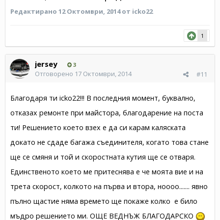
Редактирано
12 Октомври, 2014
от icko22
1
jersey
3
Отговорено
17 Октомври, 2014
#11
Благодаря ти icko22!!! В последния момент, буквално,
отказах ремонте при майстора, благодарение на поста
ти! Решението което взех е да си карам каляската
докато не сдаде багажа съединителя, когато това стане
ще се смяня и той и скоростната кутия ще се отваря.
Единственото което ме притеснява е че моята вие и на
трета скорост, колкото на първа и втора, ноооо....... явно
пълно щастие няма времето ще покаже колко е било
мъдро решението ми. ОЩЕ ВЕДНЪЖ БЛАГОДАРСКО