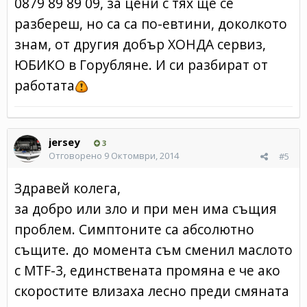
0879 89 89 09, за цени с тях ще се
разбереш, но са са по-евтини, доколкото
знам, от другия добър ХОНДА сервиз,
ЮБИКО в Горубляне. И си разбират от
работата
jersey
3
Отговорено
9 Октомври, 2014
#5
Здравей колега,
за добро или зло и при мен има същия
проблем. Симптоните са абсолютно
същите. до момента съм сменил маслото
с MTF-3, единствената промяна е че ако
скоростите влизаха лесно преди смяната