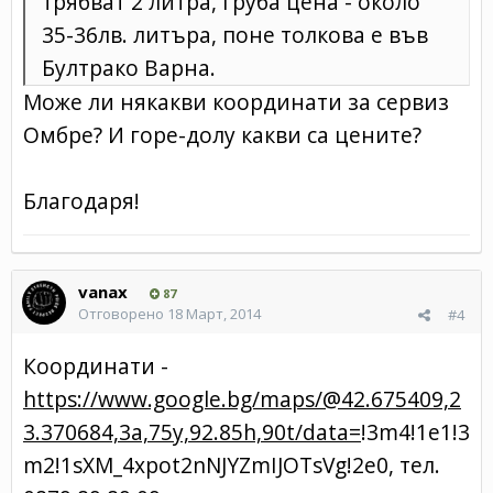
трябват 2 литра, груба цена - около
35-36лв. литъра, поне толкова е във
Бултрако Варна.
Може ли някакви координати за сервиз
Омбре? И горе-долу какви са цените?
Благодаря!
vanax
87
Отговорено
18 Март, 2014
#4
Координати -
https://www.google.bg/maps/@42.675409,2
3.370684,3a,75y,92.85h,90t/data=
!3m4!1e1!3
m2!1sXM_4xpot2nNJYZmIJOTsVg!2e0, тел.