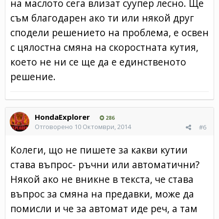
на маслото сега влизат суупер лесно. Ще
съм благодарен ако ти или някой друг
сподели решението на проблема, е освен
с цялостна смяна на скоростната кутия,
което не ни се ще да е единственото
решение.
HondaExplorer
286
Отговорено
10 Октомври, 2014
#6
Колеги, що не пишете за какви кутии
става въпрос- ръчни или автоматични?
Някой ако не вникне в текста, че става
въпрос за смяна на предавки, може да
помисли и че за автомат иде реч, а там