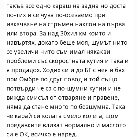
такъв все едно караш на задна но доста
по-тих и се чува по-осезаемо при
изкачване на стръмен наклон на първа
или втора. За над 30хил км които и
навъртях, докато беше моя, шумът нито
се увеличи нито съм имал някакви
проблеми със скоростната кутия и така и
я продадох. Ходих си и до БГ с нея и бях
при Омбре по друг повод и той също
потвърди че са с по-шумни кутии и не
вижда смисъл от отваряне и правене,
няма да стане много по безшумна. Така
че карай си колата смело колега, щом
предавките влизат нормално и маслото
си е ОК, всичко е наред.