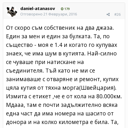
daniel-atanasov
179
Отговорено
21 Февруари, 2016
#26
От скоро съм собственик на два джаза.
Един за мен и един за булката. Та, по
същество - моя е 1.4 и когато го купувах
знаех, че има шум в кутията. Най-силно
се чуваше при натискане на
съединителя. Тъй като не ми се
занимаваше с отваряне и ремонт, купих
цяла кутия от тяхна морга(Швейцария).
Измита с етикет ,че е от кола на 80.000км.
Мдааа, там е почти задължително всяка
една част да има номера на шасито от
донора и на колко километра е била. Та,