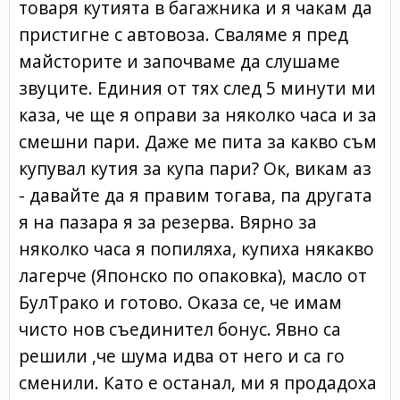
товаря кутията в багажника и я чакам да
пристигне с автовоза. Сваляме я пред
майсторите и започваме да слушаме
звуците. Единия от тях след 5 минути ми
каза, че ще я оправи за няколко часа и за
смешни пари. Даже ме пита за какво съм
купувал кутия за купа пари? Ок, викам аз
- давайте да я правим тогава, па другата
я на пазара я за резерва. Вярно за
няколко часа я попиляха, купиха някакво
лагерче (Японско по опаковка), масло от
БулТрако и готово. Оказа се, че имам
чисто нов съединител бонус. Явно са
решили ,че шума идва от него и са го
сменили. Като е останал, ми я продадоха