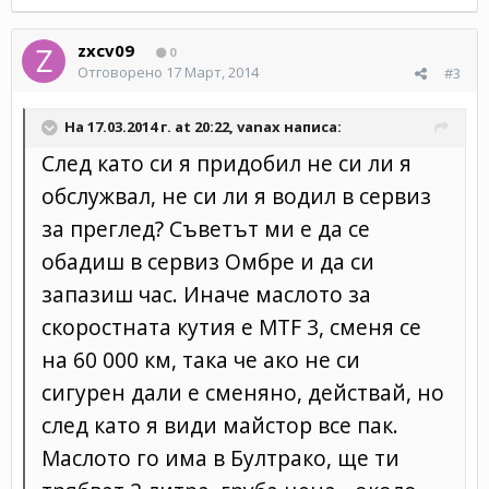
zxcv09
0
Отговорено
17 Март, 2014
#3
На 17.03.2014 г. at 20:22, vanax написа:
След като си я придобил не си ли я
обслужвал, не си ли я водил в сервиз
за преглед? Съветът ми е да се
обадиш в сервиз Омбре и да си
запазиш час. Иначе маслото за
скоростната кутия е MTF 3, сменя се
на 60 000 км, така че ако не си
сигурен дали е сменяно, действай, но
след като я види майстор все пак.
Маслото го има в Бултрако, ще ти