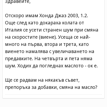
Здравейте,
Отскоро имам Хонда Джаз 2003, 1.2.
Още след като докараха колата от
Италия се усети странен шум при смяна
на скоростите (виене). Усеща се най-
много на първа, втора и трета, като
виенето намалява с увеличаването на
предавките. На четвърта и пета няма
шум. Ходих да погледнах маслото - ок е.
Ще се радвам на някакъв съвет,
препоръка за добавки, смяна на масло?