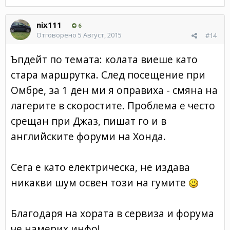
nix111
6
Отговорено
5 Август, 2015
#14
Ъпдейт по темата: колата виеше като
стара маршрутка. След посещение при
Омбре, за 1 ден ми я оправиха - смяна на
лагерите в скоростите. Проблема е често
срещан при Джаз, пишат го и в
английските форуми на Хонда.
Сега е като електрическа, не издава
никакви шум освен този на гумите
Благодаря на хората в сервиза и форума
че намерих инфо!