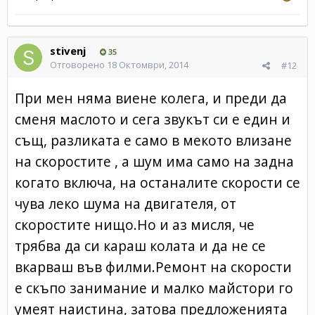
stivenj
35
Отговорено
18 Октомври, 2014
#12
При мен няма виене колега, и преди да
сменя маслото и сега звукът си е един и
същ, разликата е само в мекото влизане
на скоростите , а шум има само на задна
когато включа, на останалите скорости се
чува леко шума на двигателя, от
скоростите нищо.Но и аз мисля, че
трябва да си караш колата и да не се
вкарваш във филми.Ремонт на скорости
е скъпо занимание и малко майстори го
умеят наистина, затова предложенията