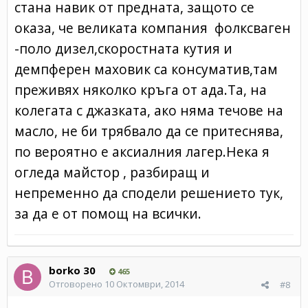
стана навик от предната, защото се
оказа, че великата компания фолксваген
-поло дизел,скоростната кутия и
демпферен маховик са консуматив,там
преживях няколко кръга от ада.Та, на
колегата с джазката, ако няма течове на
масло, не би трябвало да се притеснява,
по вероятно е аксиалния лагер.Нека я
огледа майстор , разбиращ и
непременно да сподели решението тук,
за да е от помощ на всички.
borko 30
465
Отговорено
10 Октомври, 2014
#8