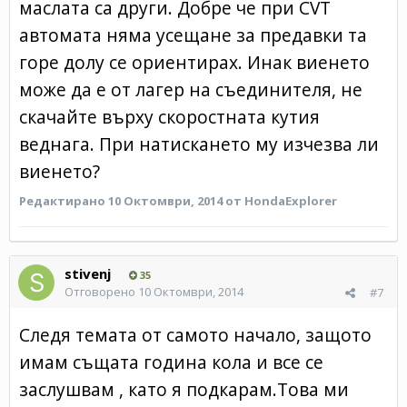
маслата са други. Добре че при CVT
автомата няма усещане за предавки та
горе долу се ориентирах. Инак виенето
може да е от лагер на съединителя, не
скачайте върху скоростната кутия
веднага. При натискането му изчезва ли
виенето?
Редактирано
10 Октомври, 2014
от HondaExplorer
stivenj
35
Отговорено
10 Октомври, 2014
#7
Следя темата от самото начало, защото
имам същата година кола и все се
заслушвам , като я подкарам.Това ми