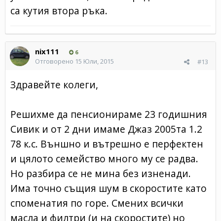
са кутия втора ръка.
nix111
6
Отговорено
15 Юли, 2015
#13
Здравейте колеги,
Решихме да пенсионираме 23 годишния
Сивик и от 2 дни имаме Джаз 2005та 1.2
78 к.с. Външно и вътрешно е перфектен
и цялото семейство много му се радва.
Но разбира се не мина без изненади.
Има точно същия шум в скоростите като
споменатия по горе. Смених всички
масла и филтри (и на скоростите) но