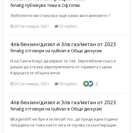
fenabg
публикува тема в
Офтопик
Любопитно ми стана все още какво ви е мнението ?
26 Октомври, 2021
32 replies
4лв бензин/дизел и 3лв газ/метан от 2023
fenabg
отговори на
isullivan
в
Общи дискусии
И на Санта Клаус да вярват се тая . Еврогейския съюз е
решил да откаже евролумпените от горивата с цени.
Каруцата се обърна вече.
2
26 Октомври, 2021
50 replies
4лв бензин/дизел и 3лв газ/метан от 2023
fenabg
отговори на
isullivan
в
Общи дискусии
@Legend91 не бре я ги питай тез , де преди една година
твърдяха че това което сега се случва са конспирации .