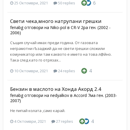
6
25 Октомври, 2021
50 replies
Свети чека,много натрупани грешки
fenabg
отговори на
Niko-pol
в
CR-V 2ра ген. (2002 -
2006)
Същия случай имах преди година. От газовата
неграмотни гЪзаджий да не свети грешки сложили
комуникатор или там каквото е името на това л@йно.
Така след като го отрязах...
4
10 Октомври, 2021
24 replies
Бензин в маслото на Хонда Акорд 2.4
fenabg
отговори на
nedyalkov
в
Accord 7ма ген. (2003-
2007)
Не пипай колата ,само карай.
4
4 Октомври, 2021
27 replies