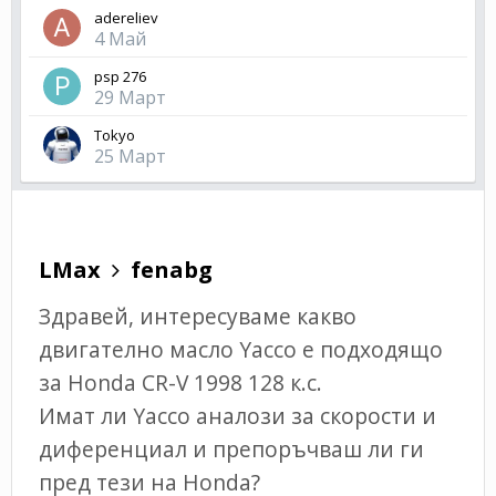
adereliev
4 Май
psp 276
29 Март
Tokyo
25 Март
LMax
fenabg
Здравей, интересуваме какво
двигателно масло Yacco е подходящо
за Honda CR-V 1998 128 к.с.
Имат ли Yacco аналози за скорости и
диференциал и препоръчваш ли ги
пред тези на Honda?