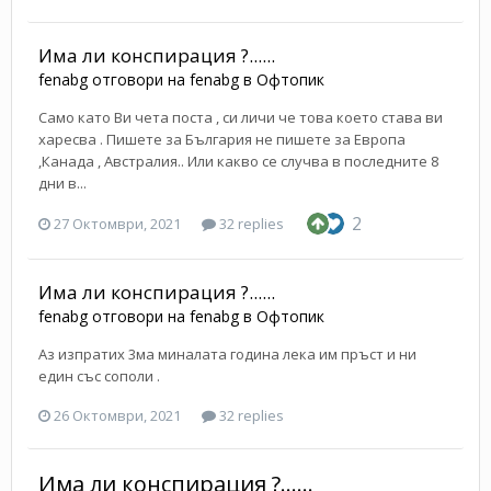
Има ли конспирация ?......
fenabg
отговори на
fenabg
в
Офтопик
Само като Ви чета поста , си личи че това което става ви
харесва . Пишете за България не пишете за Европа
,Канада , Австралия.. Или какво се случва в последните 8
дни в...
2
27 Октомври, 2021
32 replies
Има ли конспирация ?......
fenabg
отговори на
fenabg
в
Офтопик
Аз изпратих 3ма миналата година лека им пръст и ни
един със сополи .
26 Октомври, 2021
32 replies
Има ли конспирация ?......