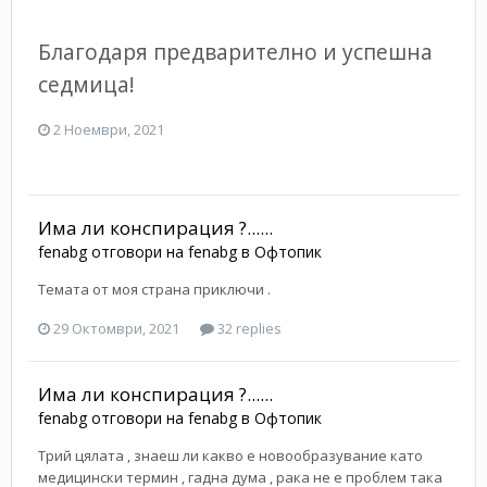
Благодаря предварително и успешна
седмица!
2 Ноември, 2021
Има ли конспирация ?......
fenabg
отговори на
fenabg
в
Офтопик
Темата от моя страна приключи .
29 Октомври, 2021
32 replies
Има ли конспирация ?......
fenabg
отговори на
fenabg
в
Офтопик
Трий цялата , знаеш ли какво е новообразувание като
медицински термин , гадна дума , рака не е проблем така