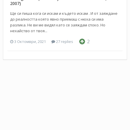
2007)
Ще си пиша кога си искам и където искам . И от заяждане
до реалността която явно приемаш с нюха си има
разлика. Не ви ме видял като се заяждам споко. Но
нехайство от твоя...
2
3 Октомври, 2021
27 replies