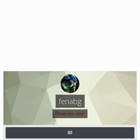
fenabg
Почетен член