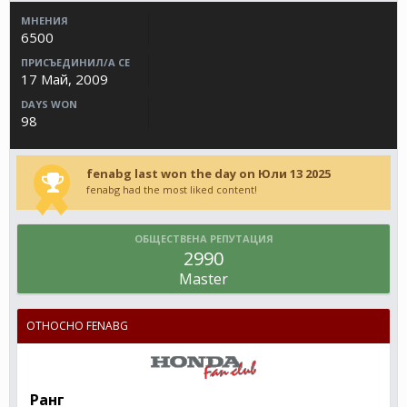
МНЕНИЯ
6500
ПРИСЪЕДИНИЛ/А СЕ
17 Май, 2009
DAYS WON
98
fenabg last won the day on Юли 13 2025
fenabg had the most liked content!
ОБЩЕСТВЕНА РЕПУТАЦИЯ
2990
Master
ОТНОСНО FENABG
Ранг