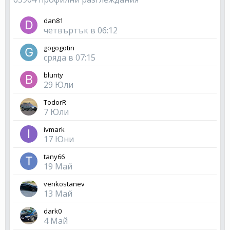
dan81
четвъртък в 06:12
gogogotin
сряда в 07:15
blunty
29 Юли
TodorR
7 Юли
ivmark
17 Юни
tany66
19 Май
venkostanev
13 Май
dark0
4 Май