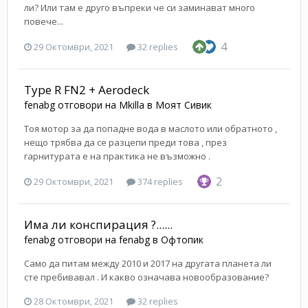
ли? Или там е друго въпреки че си заминават много
повече...
4
29 Октомври, 2021
32 replies
Type R FN2 + Aerodeck
fenabg
отговори на
Mkilla
в
Моят Сивик
Тоя мотор за да попадне вода в маслото или обратното ,
нещо трябва да се разцепи преди това , през
гарнитурата е на практика не възможно .
2
29 Октомври, 2021
374 replies
Има ли конспирация ?......
fenabg
отговори на
fenabg
в
Офтопик
Само да питам между 2010 и 2017 на другата планета ли
сте пребивавал . И какво означава новообразование?
28 Октомври, 2021
32 replies