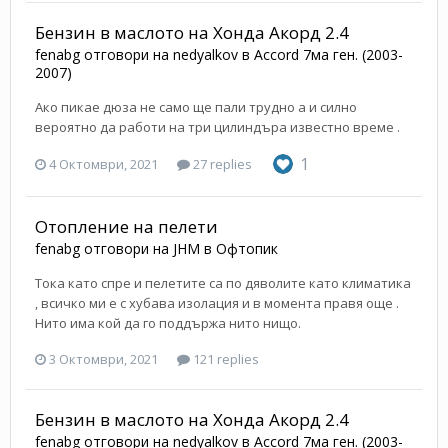
Бензин в маслото на Хонда Акорд 2.4
fenabg
отговори на
nedyalkov
в
Accord 7ма ген. (2003-
2007)
Ако пикае дюза не само ще пали трудно а и силно
вероятно да работи на три цилиндъра известно време .
1
4 Октомври, 2021
27 replies
Отопление на пелети
fenabg
отговори на
JHM
в
Офтопик
Тока като спре и пелетите са по дяволите като климатика
, всичко ми е с хубава изолация и в момента правя още .
Нито има кой да го поддържа нито нищо.
3 Октомври, 2021
121 replies
Бензин в маслото на Хонда Акорд 2.4
fenabg
отговори на
nedyalkov
в
Accord 7ма ген. (2003-