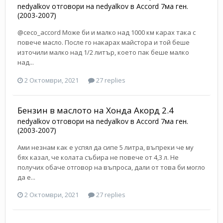
nedyalkov
отговори на
nedyalkov
в
Accord 7ма ген.
(2003-2007)
@ceco_accord Може би и малко над 1000 км карах така с
повече масло. После го накарах майстора и той беше
източили малко над 1/2 литър, което пак беше малко
над...
2 Октомври, 2021
27 replies
Бензин в маслото на Хонда Акорд 2.4
nedyalkov
отговори на
nedyalkov
в
Accord 7ма ген.
(2003-2007)
Ами незнам как е успял да сипе 5 литра, въпреки че му
бях казал, че колата събира не повече от 4,3 л. Не
получих обаче отговор на въпроса, дали от това би могло
да е...
2 Октомври, 2021
27 replies