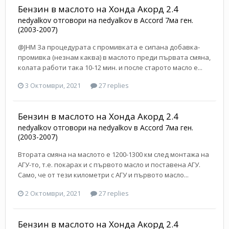
Бензин в маслото на Хонда Акорд 2.4
nedyalkov
отговори на
nedyalkov
в
Accord 7ма ген.
(2003-2007)
@JHM За процедурата с промивката е сипана добавка-
промивка (незнам каква) в маслото преди първата смяна,
колата работи така 10-12 мин. и после старото масло е...
3 Октомври, 2021
27 replies
Бензин в маслото на Хонда Акорд 2.4
nedyalkov
отговори на
nedyalkov
в
Accord 7ма ген.
(2003-2007)
Втората смяна на маслото е 1200-1300 км след монтажа на
АГУ-то, т.е. покарах и с първото масло и поставена АГУ.
Само, че от тези километри с АГУ и първото масло...
2 Октомври, 2021
27 replies
Бензин в маслото на Хонда Акорд 2.4