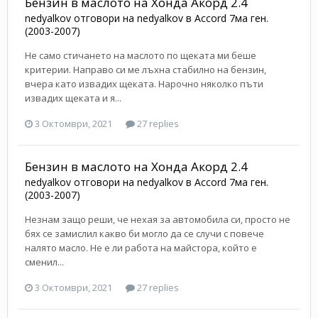
Бензин в маслото на Хонда Акорд 2.4
nedyalkov
отговори на
nedyalkov
в
Accord 7ма ген.
(2003-2007)
Не само стичането на маслото по щеката ми беше
критерии. Направо си ме лъхна стабилно на бензин,
вчера като извадих щеката. Нарочно няколко пъти
извадих щеката и я...
3 Октомври, 2021
27 replies
Бензин в маслото на Хонда Акорд 2.4
nedyalkov
отговори на
nedyalkov
в
Accord 7ма ген.
(2003-2007)
Незнам защо реши, че нехая за автомобила си, просто не
бях се замислил какво би могло да се случи с повече
налято масло. Не е ли работа на майстора, който е
сменил...
3 Октомври, 2021
27 replies