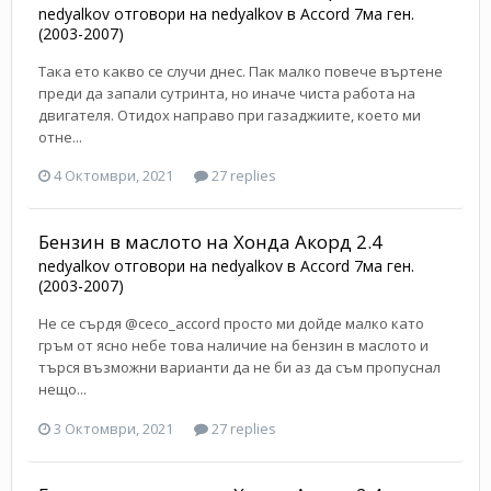
nedyalkov
отговори на
nedyalkov
в
Accord 7ма ген.
(2003-2007)
Така ето какво се случи днес. Пак малко повече въртене
преди да запали сутринта, но иначе чиста работа на
двигателя. Отидох направо при газаджиите, което ми
отне...
4 Октомври, 2021
27 replies
Бензин в маслото на Хонда Акорд 2.4
nedyalkov
отговори на
nedyalkov
в
Accord 7ма ген.
(2003-2007)
Не се сърдя @ceco_accord просто ми дойде малко като
гръм от ясно небе това наличие на бензин в маслото и
търся възможни варианти да не би аз да съм пропуснал
нещо...
3 Октомври, 2021
27 replies