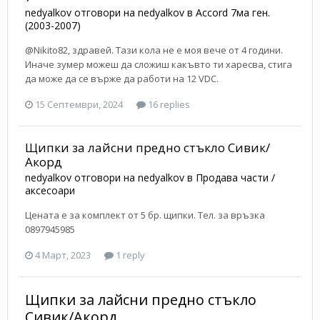
nedyalkov
отговори на
nedyalkov
в
Accord 7ма ген.
(2003-2007)
@Nikito82, здравей. Тази кола не е моя вече от 4 години.
Иначе зумер можеш да сложиш какъвто ти харесва, стига
да може да се върже да работи на 12 VDC.
15 Септември, 2024
16 replies
Щипки за лайсни предно стъкло Сивик/
Акорд
nedyalkov
отговори на
nedyalkov
в
Продава части /
аксесоари
Цената е за комплект от 5 бр. щипки. Тел. за връзка
0897945985
4 Март, 2023
1 reply
Щипки за лайсни предно стъкло
Сивик/Акорд