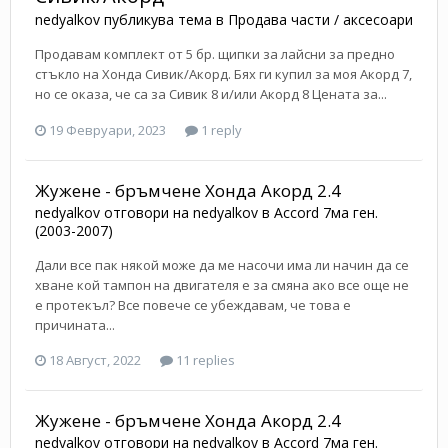
nedyalkov
публикува тема в
Продава части / аксесоари
Продавам комплект от 5 бр. щипки за лайсни за предно
стъкло на Хонда Сивик/Акорд. Бях ги купил за моя Акорд 7,
но се оказа, че са за Сивик 8 и/или Акорд 8 Цената за...
19 Февруари, 2023
1 reply
Жужене - бръмчене Хонда Акорд 2.4
nedyalkov
отговори на
nedyalkov
в
Accord 7ма ген.
(2003-2007)
Дали все пак някой може да ме насочи има ли начин да се
хване кой тампон на двигателя е за смяна ако все още не
е протекъл? Все повече се убеждавам, че това е
причината...
18 Август, 2022
11 replies
Жужене - бръмчене Хонда Акорд 2.4
nedyalkov
отговори на
nedyalkov
в
Accord 7ма ген.