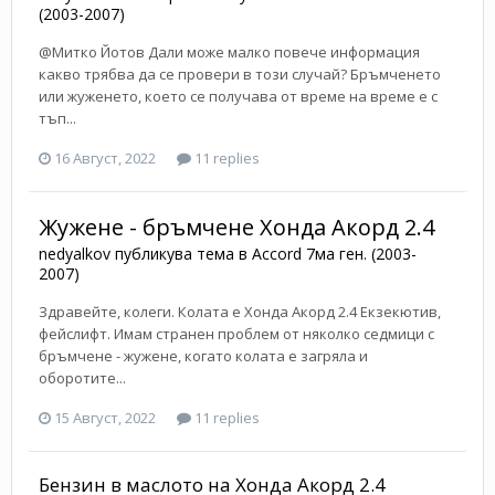
(2003-2007)
@Митко Йотов Дали може малко повече информация
какво трябва да се провери в този случай? Бръмченето
или жуженето, което се получава от време на време е с
тъп...
16 Август, 2022
11 replies
Жужене - бръмчене Хонда Акорд 2.4
nedyalkov
публикува тема в
Accord 7ма ген. (2003-
2007)
Здравейте, колеги. Колата е Хонда Акорд 2.4 Екзекютив,
фейслифт. Имам странен проблем от няколко седмици с
бръмчене - жужене, когато колата е загряла и
оборотите...
15 Август, 2022
11 replies
Бензин в маслото на Хонда Акорд 2.4