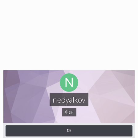
nedyalkov
Фен