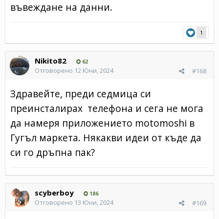
въвеждане на данни.
1
Nikito82
62
Отговорено
12 Юни, 2024
#168
Здравейте, преди седмица си
преинсталирах телефона и сега не мога
да намеря приложението motomoshi в
Гугъл маркета. Някакви идеи от къде да
си го дръпна пак?
scyberboy
186
Отговорено
13 Юни, 2024
#169