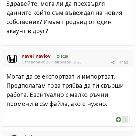
Здравейте, мога ли да прехвърля
данните който съм въвеждал на новия
собственик? Имам предвид от един
акаунт в друг?
Pavel_Pavlov
1029
Отговорено
28 Февруари, 2023
#163
Могат да се експортват и импортват.
Предполагам това трябва да ти свърши
работа. Евентуално с малко ръчни
промени в csv файла, ако е нужно.
1