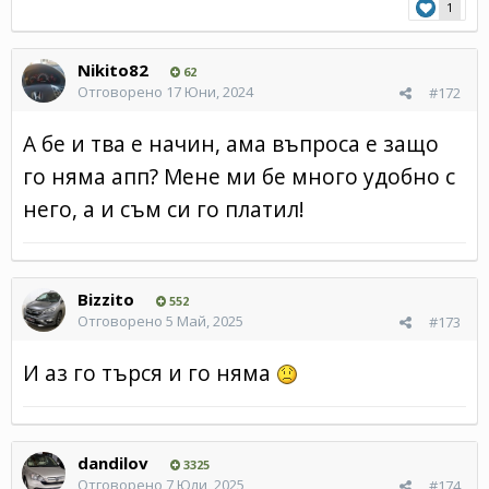
1
Nikito82
62
Отговорено
17 Юни, 2024
#172
А бе и тва е начин, ама въпроса е защо
го няма апп? Мене ми бе много удобно с
него, а и съм си го платил!
Bizzito
552
Отговорено
5 Май, 2025
#173
И аз го търся и го няма
dandilov
3325
Отговорено
7 Юли, 2025
#174