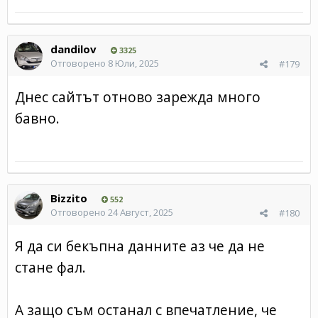
dandilov
3325
Отговорено
8 Юли, 2025
#179
Днес сайтът отново зарежда много
бавно.
Bizzito
552
Отговорено
24 Август, 2025
#180
Я да си бекъпна данните аз че да не
стане фал.
А защо съм останал с впечатление, че