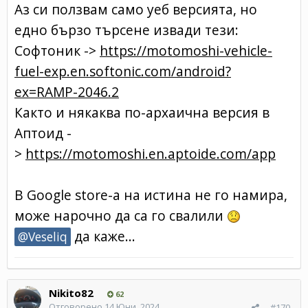
Аз си ползвам само уеб версията, но
едно бързо търсене извади тези:
Софтоник ->
https://motomoshi-vehicle-
fuel-exp.en.softonic.com/android?
ex=RAMP-2046.2
Както и някаква по-архаична версия в
Аптоид -
>
https://motomoshi.en.aptoide.com/app
В Google store-a на истина не го намира,
може нарочно да са го свалили
да каже...
@Veseliq
Nikito82
62
Отговорено
14 Юни, 2024
#170