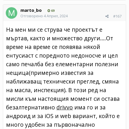
marto_bo
69
Отговорено
4 Април, 2024
#167
На мен ми се струва че проектът е
мъртав, както и множество други....От
време на време се появява някой
ентусиаст с поредното недоносче и цел
само печалба без елементарни полезни
нещица(примерно известия за
наближаващ технически преглед, смяна
на масла, инспекция). В този ред на
мисли към настоящия момент си остава
безалтернативно
drivvo
има го и за
андроид и за iOS и web вариант, който е
много удобен за първоначално