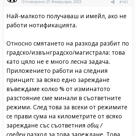
Отговорено
25 Февруари, 2023
#161
Най-малкото получаваш и имейл, ако не
работи нотификацията.
Относно смятането на разхода разбит по
градско/извънградско/магистрала: това
като цяло не е много лесна задача.
Приложението работи на следния
принцип: за всяко едно зареждане
въвеждаме колко % от изминатото
разстояние сме минали в съответните
режими. След това за всеки от режимите
се прави сума на километрите от всяко
зареждане със съответния
общ /
среден
разход за това зареждане. Това