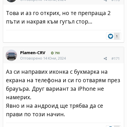
Това и аз го открих, но те препраща 2
пъти и накрая към гугъл стор...
1
Plamen-CRV
790
Отговорено
14 Юни, 2024
#171
Аз си направих иконка с букмарка на
екрана на телефона и си го отварям през
брауъра. Друг вариант за iPhone не
намерих.
Явно и на андроид ще трябва да се
прави по този начин.