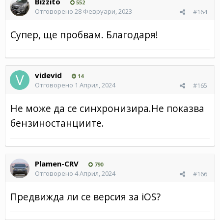
Bizzito
552
Отговорено
28 Февруари, 2023
#164
Супер, ще пробвам. Благодаря!
videvid
14
Отговорено
1 Април, 2024
#165
Не може да се синхронизира.Не показва
бензиностанциите.
Plamen-CRV
790
Отговорено
4 Април, 2024
#166
Предвижда ли се версия за iOS?