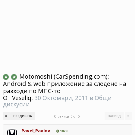
Motomoshi (CarSpending.com):
Android & web приложение за следене на
разходи по МПС-то
От
Veseliq
,
30 Октомври, 2011
в
Общи
дискусии
Страница 5 от 5
ПРЕДИШНА
НАПРЕД
Pavel_Pavlov
1029