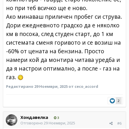
но при теб всичко ще е ново.
Ако минаваш приличен пробег си струва.
Дори ежедневното градско да е няколко
км в посока, след студен старт, до 1 км
системата сменя горивото и се возиш на
-60% от цената на бензина. Просто
намери кой да монтира читава уредба и
да я настрои оптимално, а после - газ на
газ.
Редактирано
29 Ноември, 2025
от ceco_accord
2
Хондавелка
3
Отговорено
29 Ноември, 2025
#6