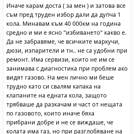
Иначе карам доста ( за мен ) и затова все
съм пред труден избор дали да дупча 1
кола. Минавам към 40 000км на година
средно и ми е ясно "избиването" какво е.
Да не забравяме, че всичките маркучи,
дюзи, изпарители и тн.. не са удобни при
ремонт. Има сервизи, които не им се
занимава с диагностика при проблем ако
видят газово. На мен лично ми беше
трудно като си свалям капака на
клапаните на едната кола, защото
трябваше да разкачам и част от нещата
по газовото, които иначе бяха
прибрани добре и не се виждаше, че
колата има газ, но при разглобяване на