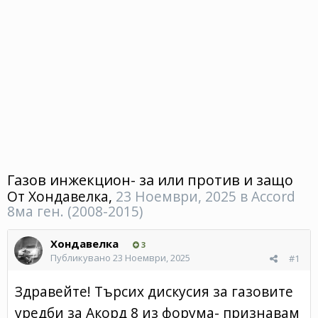
Газов инжекцион- за или против и защо
От
Хондавелка
,
23 Ноември, 2025
в
Accord
8ма ген. (2008-2015)
Хондавелка
3
Публикувано
23 Ноември, 2025
#1
Здравейте! Търсих дискусия за газовите
уредби за Акорд 8 из форума- признавам