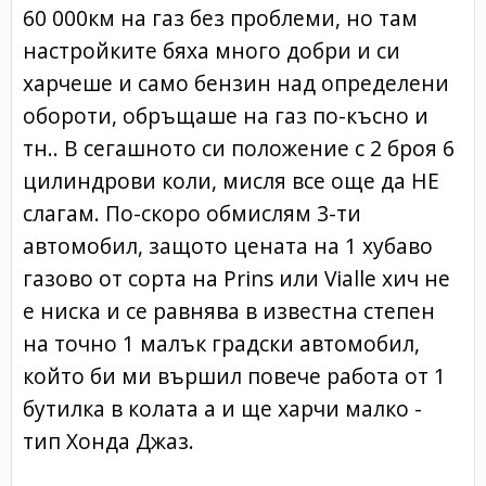
60 000км на газ без проблеми, но там
настройките бяха много добри и си
харчеше и само бензин над определени
обороти, обръщаше на газ по-късно и
тн.. В сегашното си положение с 2 броя 6
цилиндрови коли, мисля все още да НЕ
слагам. По-скоро обмислям 3-ти
автомобил, защото цената на 1 хубаво
газово от сорта на Prins или Vialle хич не
е ниска и се равнява в известна степен
на точно 1 малък градски автомобил,
който би ми вършил повече работа от 1
бутилка в колата а и ще харчи малко -
тип Хонда Джаз.