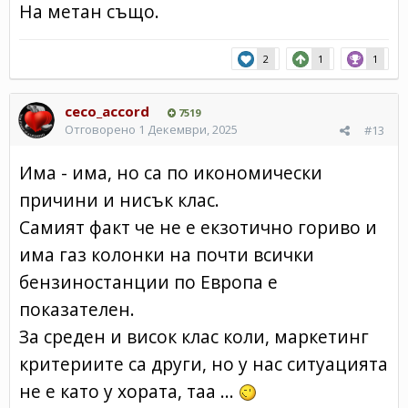
На метан също.
2
1
1
ceco_accord
7519
Отговорено
1 Декември, 2025
#13
Има - има, но са по икономически
причини и нисък клас.
Самият факт че не е екзотично гориво и
има газ колонки на почти всички
бензиностанции по Европа е
показателен.
За среден и висок клас коли, маркетинг
критериите са други, но у нас ситуацията
не е като у хората, таа ...