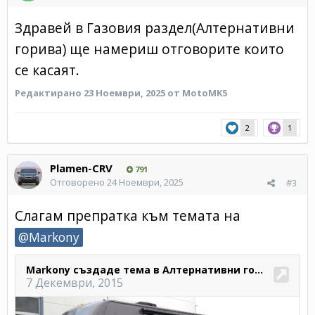
Здравей в Газовия раздел(Алтернативни
горива) ще намериш отговорите които
се касаят.
Редактирано
23 Ноември, 2025
от MotoMK5
2
1
Plamen-CRV
791
Отговорено
24 Ноември, 2025
#3
Слагам препратка към темата на
@Markony