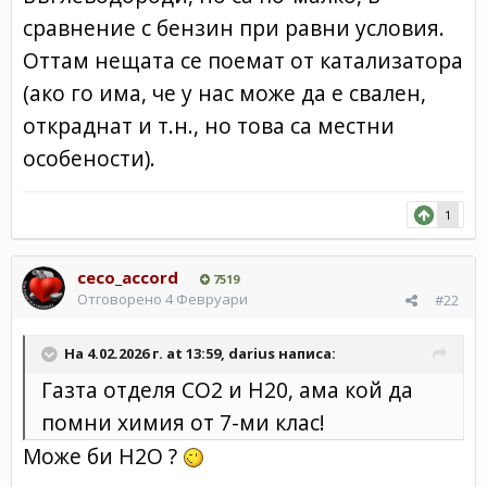
сравнение с бензин при равни условия.
Оттам нещата се поемат от катализатора
(ако го има, че у нас може да е свален,
откраднат и т.н., но това са местни
особености).
1
ceco_accord
7519
Отговорено
4 Февруари
#22
На 4.02.2026 г. at 13:59,
darius
написа:
Газта отделя CO2 и Н20, ама кой да
помни химия от 7-ми клас!
Може би Н2О ?