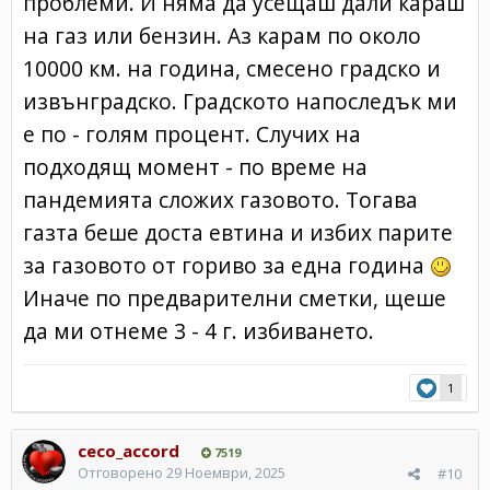
проблеми. И няма да усещаш дали караш
на газ или бензин. Аз карам по около
10000 км. на година, смесено градско и
извънградско. Градското напоследък ми
е по - голям процент. Случих на
подходящ момент - по време на
пандемията сложих газовото. Тогава
газта беше доста евтина и избих парите
за газовото от гориво за една година
Иначе по предварителни сметки, щеше
да ми отнеме 3 - 4 г. избиването.
1
ceco_accord
7519
Отговорено
29 Ноември, 2025
#10