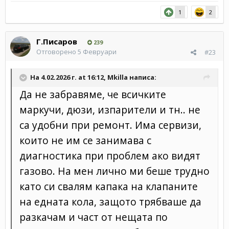
1
2
Г.Писаров
239
Отговорено
5 Февруари
#23
На 4.02.2026 г. at 16:12,
Mkilla
написа:
Да не забравяме, че всичките
маркучи, дюзи, изпарители и тн.. не
са удобни при ремонт. Има сервизи,
които не им се занимава с
диагностика при проблем ако видят
газово. На мен лично ми беше трудно
като си свалям капака на клапаните
на едната кола, защото трябваше да
разкачам и част от нещата по