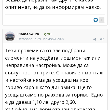
опит имат, че да се информирам малко.
1
Plamen-CRV
791
Отговорено
29 Ноември, 2025
#7
Тези пролеми са от зле подбрани
елементи на уредбата, лош монтаж или
неправилна настройка. Може да са
съвкупност от трите. С правилен монтаж
и настойка няма да усещаш на кое
гориво караш като динамика. Ще го
усещаш само по разхода за гориво. Едно
е да даваш 1,10 лв. друго 2,60.
За София има дори отзиви от коегата