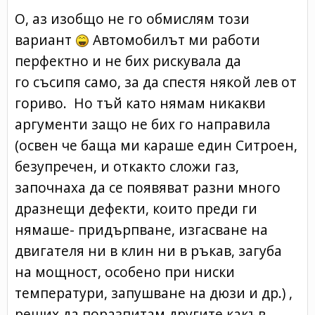
О, аз изобщо не го обмислям този
вариант
Автомобилът ми работи
перфектно и не бих рискувала да
го съсипя само, за да спестя някой лев от
гориво. Но тъй като нямам никакви
аргументи защо не бих го направила
(освен че баща ми караше един Ситроен,
безупречен, и откакто сложи газ,
започнаха да се появяват разни много
дразнещи дефекти, които преди ги
нямаше- придърпване, изгасване на
двигателя ни в клин ни в ръкав, загуба
на мощност, особено при ниски
температури, запушване на дюзи и др.) ,
реших да поразпитам другите какъв