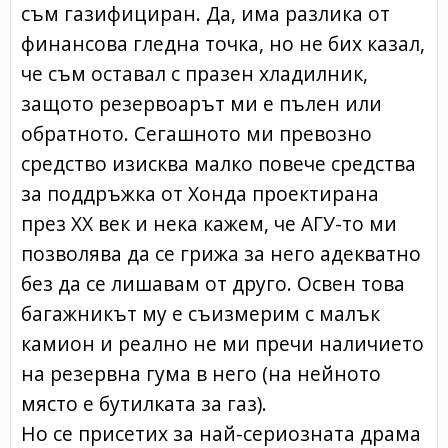
съм газифициран. Да, има разлика от
финансова гледна точка, но не бих казал,
че съм оставал с празен хладилник,
защото резервоарът ми е пълен или
обратното. Сегашното ми превозно
средство изисква малко повече средства
за поддръжка от Хонда проектирана
през ХХ век и нека кажем, че АГУ-то ми
позволява да се грижа за него адекватно
без да се лишавам от друго. Освен това
багажникът му е съизмерим с малък
камион и реално не ми пречи наличието
на резервна гума в него (на нейното
място е бутилката за газ).
Но се присетих за най-сериозната драма