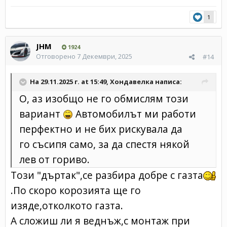
1
JHM
1924
Отговорено
7 Декември, 2025
#14
На 29.11.2025 г. at 15:49,
Хондавелка
написа:
О, аз изобщо не го обмислям този
вариант
Автомобилът ми работи
перфектно и не бих рискувала да
го съсипя само, за да спестя някой
лев от гориво.
Този "дъртак",се разбира добре с газта
.По скоро корозията ще го
изяде,отколкото газта.
А сложиш ли я веднъж,с монтаж при