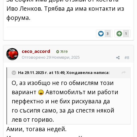
Иво Ленков. Трябва да има контакти из
форума.
3
1
ceco_accord
7519
Отговорено
29 Ноември, 2025
#8
На 29.11.2025 г. at 15:49,
Хондавелка
написа:
О, аз изобщо не го обмислям този
вариант
Автомобилът ми работи
перфектно и не бих рискувала да
го съсипя само, за да спестя някой
лев от гориво.
Амии, тогава недей.