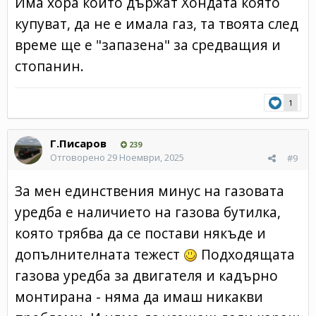
Има хора които държат Хондата която
купуват, да не е имала газ, та твоята след
време ще е "запазена" за средващия и
стопанин.
1
Г.Писаров
239
Отговорено
29 Ноември, 2025
#9
За мен единствения минус на газовата
уредба е наличието на газова бутилка,
която трябва да се постави някъде и
допълнителната тежест
Подходящата
газова уредба за двигателя и кадърно
монтирана - няма да имаш никакви