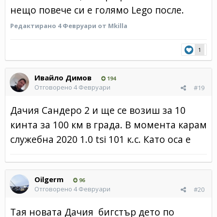
нещо повече си е голямо Lego после.
Редактирано
4 Февруари
от Mkilla
1
Ивайло Димов
194
Отговорено
4 Февруари
#19
Дачия Сандеро 2 и ще се возиш за 10
кинта за 100 км в града. В момента карам
служебна 2020 1.0 tsi 101 к.с. Като оса е
Oilgerm
96
Отговорено
4 Февруари
#20
Тая новата Дачия бигстър дето по