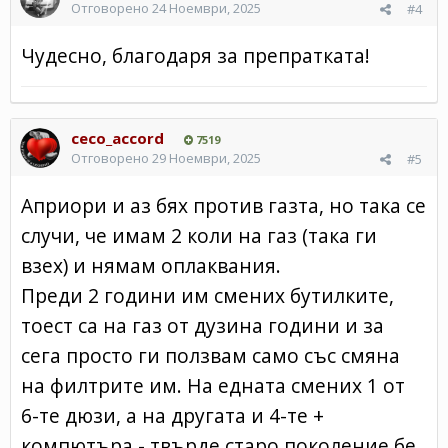
Отговорено
24 Ноември, 2025
#4
Чудесно, благодаря за препратката!
ceco_accord
7519
Отговорено
29 Ноември, 2025
#5
Априори и аз бях против газта, но така се
случи, че имам 2 коли на газ (така ги
взех) и нямам оплаквания.
Преди 2 години им смених бутилките,
тоест са на газ от дузина години и за
сега просто ги ползвам само със смяна
на филтрите им. На едната смених 1 от
6-те дюзи, а на другата и 4-те +
компютъра - твърде старо поколение бе,