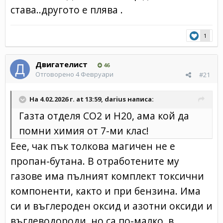
става..другото е плява .
1
Двигателист
46
Отговорено
4 Февруари
#21
На 4.02.2026 г. at 13:59,
darius
написа:
Газта отделя CO2 и Н20, ама кой да
помни химия от 7-ми клас!
Eee, чак пък толкова магичен не е
пропан-бутана. В отработените му
газове има пълният комплект токсични
компоненти, както и при бензина. Има
си и въглероден оксид и азотни оксиди и
въглеводороди, но са по-малко, в