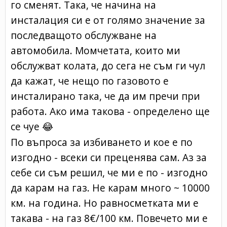
го сменят. Така, че начина на
инсталация си е от голямо значение за
последващото обслужване на
автомобила. Момчетата, които ми
обслужват колата, до сега не съм ги чул
да кажат, че нещо по газовото е
инсталирано така, че да им пречи при
работа. Ако има такова - определено ще
се чуе
😂
По въпроса за избиването и кое е по
изгодно - всеки си преценява сам. Аз за
себе си съм решил, че ми е по - изгодно
да карам на газ. Не карам много ~ 10000
км. на година. Но равносметката ми е
такава - на газ 8€/100 км. Повечето ми е