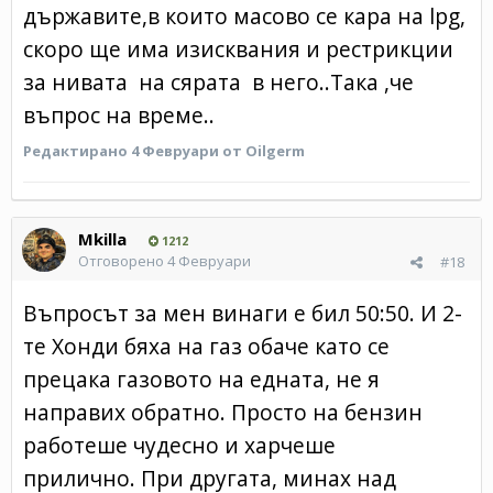
държавите,в които масово се кара на lpg,
скоро ще има изисквания и рестрикции
за нивата на сярата в него..Така ,че
въпрос на време..
Редактирано
4 Февруари
от Oilgerm
Mkilla
1212
Отговорено
4 Февруари
#18
Въпросът за мен винаги е бил 50:50. И 2-
те Хонди бяха на газ обаче като се
прецака газовото на едната, не я
направих обратно. Просто на бензин
работеше чудесно и харчеше
прилично. При другата, минах над