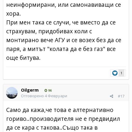
неинформирани, или самонавиващи се
хора.
При мен така се случи, че вместо да се
страхувам, придобивах коли с
монтирано вече АГУ и се возех без да се
паря, а митът "колата да е без газ" все
още битува.
1
Oilgerm
96
Отговорено
4 Февруари
#17
Само да кажa,че това е алтернативно
гориво..производителя не е предвидил
да се кара с такова..Също така в