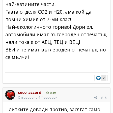
най-евтините части!
Газта отделя CO2 и Н20, ама кой да
помни химия от 7-ми клас!
Най-екологичното гориво! Дори ел.
автомобили имат въглероден отпечатък,
нали тока е от АЕЦ, ТЕЦ и ВЕЦ!
ВЕИ и те имат въглероден отпечатък, но
се мълчи!
2
ceco_accord
7519
Отговорено
4 Февруари
#16
Плитките доводи против, засягат само