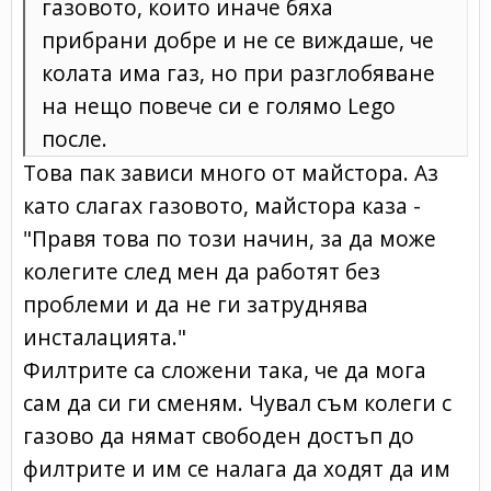
газовото, които иначе бяха
прибрани добре и не се виждаше, че
колата има газ, но при разглобяване
на нещо повече си е голямо Lego
после.
Това пак зависи много от майстора. Аз
като слагах газовото, майстора каза -
"Правя това по този начин, за да може
колегите след мен да работят без
проблеми и да не ги затруднява
инсталацията."
Филтрите са сложени така, че да мога
сам да си ги сменям. Чувал съм колеги с
газово да нямат свободен достъп до
филтрите и им се налага да ходят да им