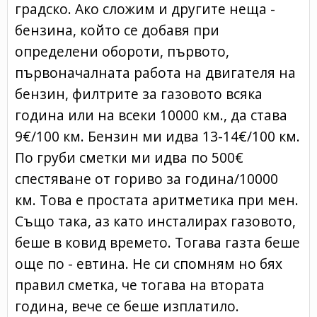
градско. Ако сложим и другите неща -
бензина, който се добавя при
определени обороти, първото,
първоначалната работа на двигателя на
бензин, филтрите за газовото всяка
година или на всеки 10000 км., да става
9€/100 км. Бензин ми идва 13-14€/100 км.
По груби сметки ми идва по 500€
спестяване от гориво за година/10000
км. Това е простата аритметика при мен.
Също така, аз като инсталирах газовото,
беше в ковид времето. Тогава газта беше
още по - евтина. Не си спомням но бях
правил сметка, че тогава на втората
година, вече се беше изплатило.