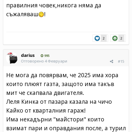
правилния човек,никога няма да
съжаляваш
!
2
2
darius
995
Отговорено
4 Февруари
#15
Не мога да повярвам, че 2025 има хора
които плюят газта, защото има такъв
мит че скапвала двигателя.
Леля Кинка от пазара казала на чичо
Кайко от кварталния гараж!
Има некадърни "майстори" които
взимат пари и оправдания после, а турил