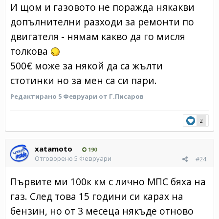
И щом и газовото не поражда някакви
допълнителни разходи за ремонти по
двигателя - нямам какво да го мисля
толкова
500€ може за някой да са жълти
стотинки но за мен са си пари.
Редактирано
5 Февруари
от Г.Писаров
2
xatamoto
190
Отговорено
5 Февруари
#24
Първите ми 100к км с лично МПС бяха на
газ. След това 15 години си карах на
бензин, но от 3 месеца някъде отново