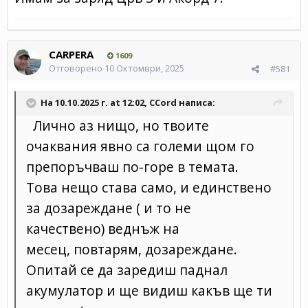
CARPERA
1609
Отговорено
10 Октомври, 2025
#581
На 10.10.2025 г. at 12:02,
CCord
написа:
Лично аз нищо, но твоите
очаквания явно са големи щом го
препоръчваш по-горе в темата.
Това нещо става само, и единствено
за дозареждане ( и то не
качествено) веднъж на
месец, повтарям, дозареждане.
Опитай се да заредиш паднал
акумулатор и ще видиш какъв ще ти