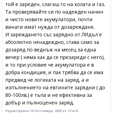
той е зареден, слагаш го на колата и газ.
Та проверявайте си по надежден начин
и чисто новите акумулатори, почти
винаги имат нужда от дозареждане.
И зареждането със зарядно от ЛИдъл е
абсолютно ненадеждно, става само за
дозаряд по веднъж на месец за една
вечер ( няма как да се презареди с него),
и то при условие че акумулатора е в
добра кондиция, и пак трябва да се има
предвид че логиката на заряд, а и
изпълнението на евтините зарядни ( до
80-100лв.) е тъпа и не ефективна за
добър и пълноценен заряд.
Редактирано
10 Октомври, 2025
от CCord