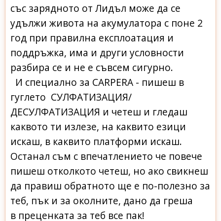
със зарядното от Лидъл може да се
удължи живота на акумулатора с поне 2
год при правилна експлоатация и
поддръжка, има и други условности
разбира се и не е съвсем сигурно.
И специално за CARPERA - пишеш в
гуглето СУЛФАТИЗАЦИЯ/
ДЕСУЛФАТИЗАЦИЯ и четеш и гледаш
каквото ти излезе, на каквито езици
искаш, в каквито платформи искаш.
Останал съм с впечатлението че повече
пишеш отколкото четеш, но ако свикнеш
да правиш обратното ще е по-полезно за
теб, пък и за околните, дано да греша
в преценката за теб все пак!