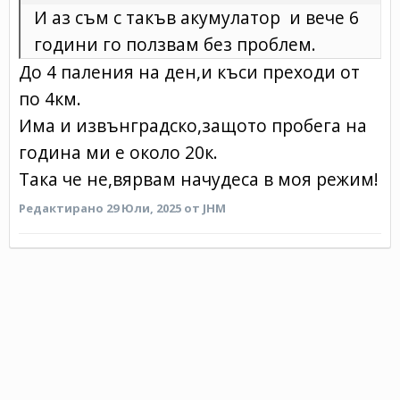
И аз съм с такъв акумулатор и вече 6
години го ползвам без проблем.
До 4 паления на ден,и къси преходи от
по 4км.
Има и извънградско,защото пробега на
година ми е около 20к.
Така че не,вярвам начудеса в моя режим!
Редактирано
29 Юли, 2025
от JHM