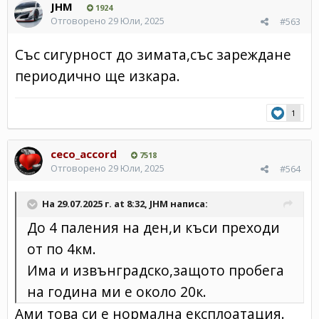
JHM
1924
Отговорено
29 Юли, 2025
#563
Със сигурност до зимата,със зареждане
периодично ще изкара.
1
ceco_accord
7518
Отговорено
29 Юли, 2025
#564
На 29.07.2025 г. at 8:32,
JHM
написа:
До 4 паления на ден,и къси преходи
от по 4км.
Има и извънградско,защото пробега
на година ми е около 20к.
Ами това си е нормална експлоатация.