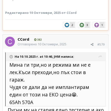
Редактирано
10 Октомври, 2025
от CCord
2
3
1
CCord
382
Отговорено
10 Октомври, 2025
#579
На 10.10.2025 г. at 10:46,
JHM
написа:
Мина ги три,но и режима ми не е
лек.Къси преходи,но пък стои в
гараж.
Чудя се дали да не имплантирам
един от този на ЕКО цена
.
😁
65Ah 570A
Пусни му на стария едно тестерче и ако