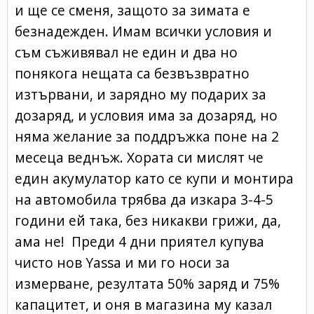
и ще се сменя, защото за зимата е
безнадежден. Имам всички условия и
съм съживявал не един и два но
понякога нещата са безвъзвратно
изтървани, и зарядно му подарих за
дозаряд, и условия има за дозаряд, но
няма желание за поддръжка поне на 2
месеца веднъж. Хората си мислят че
един акумулатор като се купи и монтира
на автомобила трябва да изкара 3-4-5
години ей така, без никакви грижи, да,
ама не! Преди 4 дни приятел купува
чисто нов Yassa и ми го носи за
измерване, резултата 50% заряд и 75%
капацитет, и оня в магазина му казал