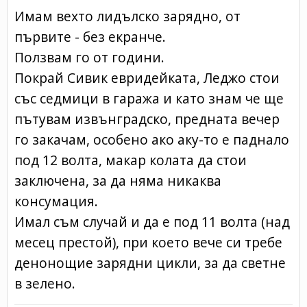
Имам вехто лидълско зарядно, от
първите - без екранче.
Ползвам го от години.
Покрай Сивик евридейката, Леджо стои
със седмици в гаража и като знам че ще
пътувам извънградско, предната вечер
го закачам, особено ако аку-то е паднало
под 12 волта, макар колата да стои
заключена, за да няма никаква
консумация.
Имал съм случай и да е под 11 волта (над
месец престой), при което вече си требе
денонощие зарядни цикли, за да светне
в зелено.