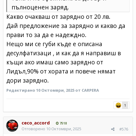
пълноценен заряд.
Какво очакваш от зарядно от 20 лв.
Дай предложение за зарядно и какво да
прави то за да е надеждно.
Нещо ми се губи къде е описана
десулфатизаци , и как да я направиш в
къщи ако имаш само зарядно от
Лидъл,90% от хората и повече нямат
дори зарядно.
Редактирано
10 Октомври, 2025
от CARPERA
1
ceco_accord
7518
Отговорено
10 Октомври, 2025
#576