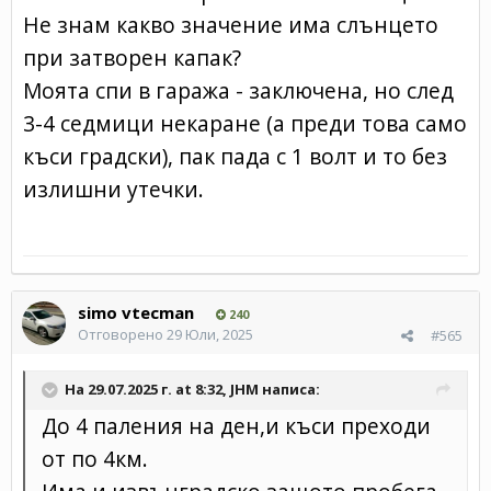
Не знам какво значение има слънцето
при затворен капак?
Моята спи в гаража - заключена, но след
3-4 седмици некаране (а преди това само
къси градски), пак пада с 1 волт и то без
излишни утечки.
simo vtecman
240
Отговорено
29 Юли, 2025
#565
На 29.07.2025 г. at 8:32,
JHM
написа:
До 4 паления на ден,и къси преходи
от по 4км.