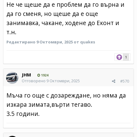
Не че щеше да е проблем да го върна и
да го сменя, но щеше да е още
занимавка, чакане, ходене до Еконт и
т.н.
Редактирано
9 Октомври, 2025
от quakes
1
JHM
1924
Отговорено
9 Октомври, 2025
#570
Мъча го още с дозареждане, но няма да
изкара зимата,върти тегаво.
3.5 години.