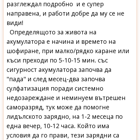
разглеждал подробно и е супер
направена, и работи добре да му се не
види!
Определящото за живота на
акумулатора е начина и времето на
шофиране, при малко/рядко каране или
къси преходи по 5-10-15 мин. със
сигурност акумулатора започва да
"пада" и след месец-два започва
сулфатизация поради системно
недозареждане и неминуем вътрешен
саморазряд, тук може да помогне
лидълското зарядно, на 1-2 месеца по
една вечер, 10-12 часа. Който има
условия да го прави, тези зарядни са