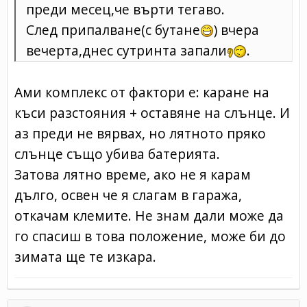
преди месец,че върти тегаво.
След припалване(с бутане
) вчера
вечерта,днес сутринта запали
.
Aми комплекс от фактори е: каране на
къси разстояния + оставяне на слънце. И
аз преди не вярвах, но лятното пряко
слънце също убива батерията.
Затова лятно време, ако не я карам
дълго, освен че я слагам в гаража,
откачам клемите. Не знам дали може да
го спасиш в това положение, може би до
зимата ще те изкара.