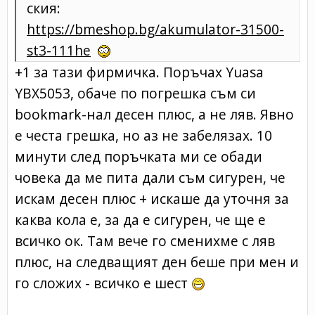
ския:
https://bmeshop.bg/akumulator-31500-
st3-111he
+1 за тази фирмичка. Поръчах Yuasa
YBX5053, обаче по погрешка съм си
bookmark-нал десен плюс, а не ляв. Явно
е честа грешка, но аз не забелязах. 10
минути след поръчката ми се обади
човека да ме пита дали съм сигурен, че
искам десен плюс + искаше да уточня за
каква кола е, за да е сигурен, че ще е
всичко ок. Там вече го сменихме с ляв
плюс, на следващият ден беше при мен и
го сложих - всичко е шест