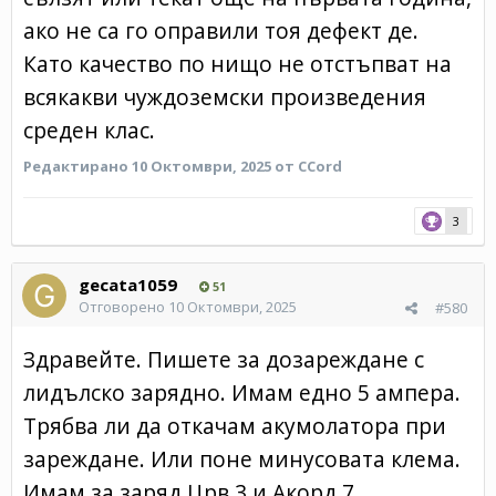
ако не са го оправили тоя дефект де.
Като качество по нищо не отстъпват на
всякакви чуждоземски произведения
среден клас.
Редактирано
10 Октомври, 2025
от CCord
3
gecata1059
51
Отговорено
10 Октомври, 2025
#580
Здравейте. Пишете за дозареждане с
лидълско зарядно. Имам едно 5 ампера.
Трябва ли да откачам акумолатора при
зареждане. Или поне минусовата клема.
Имам за заряд Црв 3 и Акорд 7.