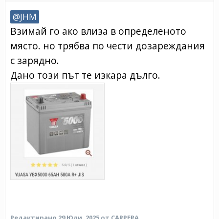
@JHM
Взимай го ако влиза в определеното
място. но трябва по чести дозареждания
с зарядно.
Дано този път те изкара дълго.
Редактирано
29 Юли, 2025
от CARPERA