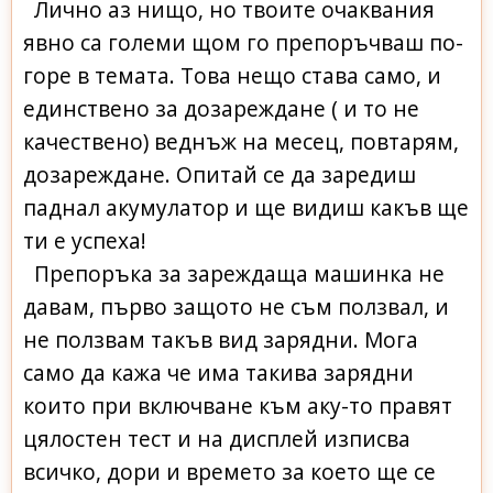
Лично аз нищо, но твоите очаквания
явно са големи щом го препоръчваш по-
горе в темата. Това нещо става само, и
единствено за дозареждане ( и то не
качествено) веднъж на месец, повтарям,
дозареждане. Опитай се да заредиш
паднал акумулатор и ще видиш какъв ще
ти е успеха!
Препоръка за зареждаща машинка не
давам, първо защото не съм ползвал, и
не ползвам такъв вид зарядни. Мога
само да кажа че има такива зарядни
които при включване към аку-то правят
цялостен тест и на дисплей изписва
всичко, дори и времето за което ще се