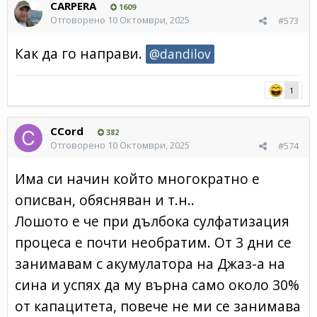
CARPERA
1609
Отговорено
10 Октомври, 2025
#573
Как да го направи.
@dandilov
1
CCord
382
Отговорено
10 Октомври, 2025
#574
Има си начин който многократно е
описван, обясняван и т.н..
Лошото е че при дълбока сулфатизация
процеса е почти необратим. От 3 дни се
занимавам с акумулатора на Джаз-а на
сина и успях да му върна само около 30%
от капацитета, повече не ми се занимава