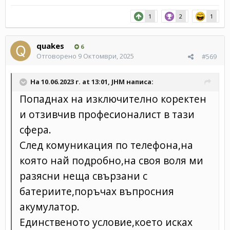
1
2
1
quakes
6
Отговорено
9 Октомври, 2025
#569
На 10.06.2023 г. at 13:01,
JHM
написа:
Попаднах на изключително коректен
и отзивчив професионалист в тази
сфера.
След комуникация по телефона,на
която най подробно,на своя воля ми
разясни неща свързани с
батериите,поръчах въпросния
акумулатор.
Единственото условие,което исках