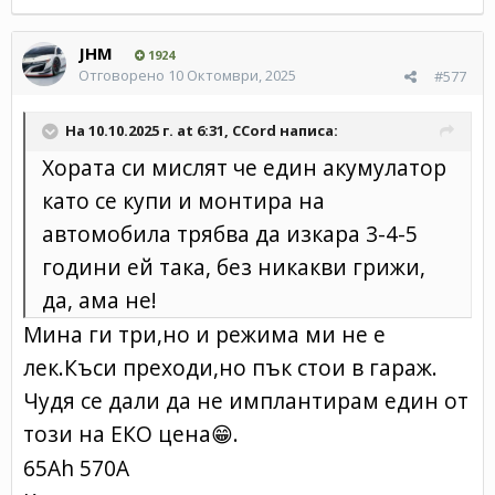
JHM
1924
Отговорено
10 Октомври, 2025
#577
На 10.10.2025 г. at 6:31,
CCord
написа:
Хората си мислят че един акумулатор
като се купи и монтира на
автомобила трябва да изкара 3-4-5
години ей така, без никакви грижи,
да, ама не!
Мина ги три,но и режима ми не е
лек.Къси преходи,но пък стои в гараж.
Чудя се дали да не имплантирам един от
този на ЕКО цена
.
😁
65Ah 570A