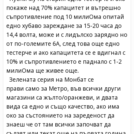
покаже над 70% капацитет и вътрешно
съпротивление под 10 милиОма опитай
едно хубаво зареждане за 15-20 часа до
14,4 волта, може и с лидълско зарядно но
от по-големите 6А, след това още едно
тестерче и ако капацитета се е вдигнал с
10% и съпротивлението е паднало с 1-2
милиОма ще живее още.
Зелената серия на Монбат се
прави само за Метро, във всички други
магазини са жълто/оранжеви, и двата
вида са едно и също качество, ако има
око за състоянието на зареденост да
знаеш че от там всички започват да
сълзят или текат още на първата година,