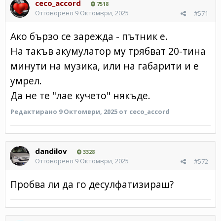
ceco_accord
7518
Отговорено
9 Октомври, 2025
#571
Ако бързо се зарежда - пътник е.
На такъв акумулатор му трябват 20-тина
минути на музика, или на габарити и е
умрел.
Да не те "лае кучето" някъде.
Редактирано
9 Октомври, 2025
от ceco_accord
dandilov
3328
Отговорено
9 Октомври, 2025
#572
Пробва ли да го десулфатизираш?