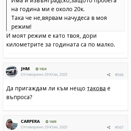
Има и извънградско,защото пробега
на година ми е около 20к.
Така че не,вярвам начудеса в моя
режим!
И моят режим е като твоя, дори
километрите за годината са по малко.
JHM
1924
Отговорено
29 Юли, 2025
#566
Да пригаждам ли към нещо
такова
е
въпроса?
CARPERA
1609
Отговорено
29 Юли, 2025
#567