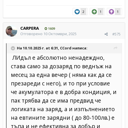
2
1
1
CARPERA
1609
Отговорено
10 Октомври, 2025
#575
На 10.10.2025 г. at 6:31,
CCord
написа:
ЛИдъл е абсолютно ненадеждно,
става само за дозаряд по веднъж на
месец за една вечер ( няма как да се
презареди с него), и то при условие
че акумулатора е в добра кондиция, и
пак трябва да се има предвид че
логиката на заряд, а и изпълнението
на евтините зарядни ( до 80-100лв.) е
тъпа и не ефективна за добър и