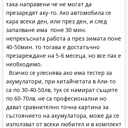
така направени че не могат да
презаредят аку-то. Ако автомобила се
кара всеки ден, или през ден, и след
запалване има поне 30 мин.
непрекъсната работа а през зимата поне
40-50мин. то тогава е достатъчно
презареждане на 5-6 месеца, но все пак е
необходимо.
Всичко се улеснява ако има тестер за
акумулатори, при китайчетата в Али-то
са по 30-40-50лв, тук се намират същите
по 60-70лв. не са професионални но
дават сравнително точна картина за
състоянието на акумулатора, може да се
използват от всеки любител и в комплект