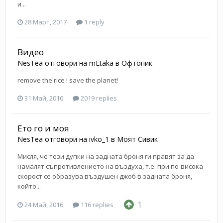
и...
28 Март, 2017
1 reply
Видео
NesTea
отговори на
mEtaka
в
Офтопик
remove the rice ! save the planet!
31 Май, 2016
2019 replies
Ето го и моя
NesTea
отговори на
ivko_1
в
Моят Сивик
Мисля, че тези дупки на задната броня ги правят за да
намалят съпротивлението на въздуха, т.е. при по-висока
скорост се образува въздушен джоб в задната броня,
който...
1
24 Май, 2016
116 replies