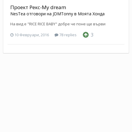
Проект Рекс-My dream
NesTea
отговори на
JDMTonny
в
Моята Хонда
На вид е "RICE RICE BABY" добре че поне ще върви
3
10 Февруари, 2016
78 replies