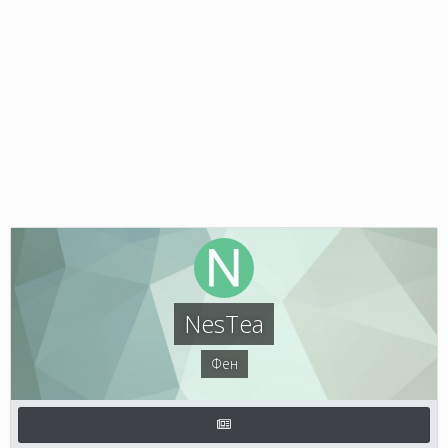
NesTea
Фен