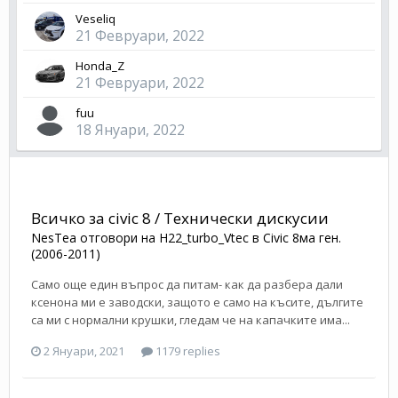
Veseliq
21 Февруари, 2022
Honda_Z
21 Февруари, 2022
fuu
18 Януари, 2022
Всичко за civic 8 / Технически дискусии
NesTea
отговори на
H22_turbo_Vtec
в
Civic 8ма ген.
(2006-2011)
Само още един въпрос да питам- как да разбера дали
ксенона ми е заводски, защото е само на късите, дългите
са ми с нормални крушки, гледам че на капачките има...
2 Януари, 2021
1179 replies