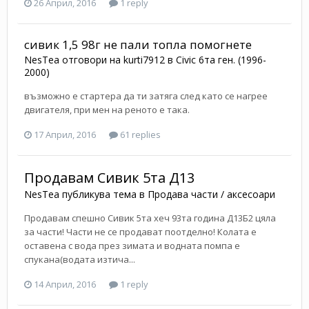
26 Април, 2016
1 reply
сивик 1,5 98г не пали топла помогнете
NesTea
отговори на
kurti7912
в
Civic 6та ген. (1996-
2000)
възможно е стартера да ти затяга след като се нагрее
двигателя, при мен на реното е така.
17 Април, 2016
61 replies
Продавам Сивик 5та Д13
NesTea
публикува тема в
Продава части / аксесоари
Продавам спешно Сивик 5та хеч 93та година Д13Б2 цяла
за части! Части не се продават поотделно! Колата е
оставена с вода през зимата и водната помпа е
спукана(водата изтича...
14 Април, 2016
1 reply