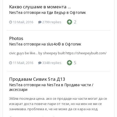
Kaкво слушаме в момента ...
NesTea
отговори на
Еди Ведър
в
Офтопик
2
13 Май, 2016
2799 replies
Photos
NesTea
отговори на
slus4o©
в
Офтопик
civic guys be like... by sheepey built https://sheepeybuilt.com/
5
11 Май, 2016
3348 replies
Продавам Сивик 5та Д13
NesTea
отговори на
NesTea
в
Продава части /
аксесоари
360лв последна цена. ако се продаде на части могат да се
изкарат доста повече пари от тези, но на мен не ми се
занимава. проблема е, че не може да се кара на ход.