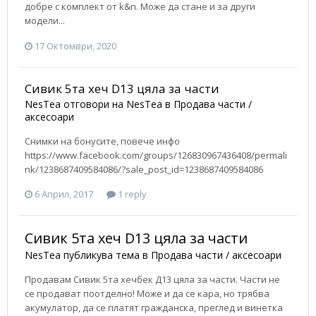
добре с комплект от k&n. Може да стане и за други
модели...
17 Октомври, 2020
Сивик 5та хеч D13 цяла за части
NesTea
отговори на
NesTea
в
Продава части /
аксесоари
Снимки на бонусите, повече инфо
https://www.facebook.com/groups/126830967436408/permali
nk/1238687409584086/?sale_post_id=1238687409584086
6 Април, 2017
1 reply
Сивик 5та хеч D13 цяла за части
NesTea
публикува тема в
Продава части / аксесоари
Продавам Сивик 5та хечбек Д13 цяла за части. Части не
се продават поотделно! Може и да се кара, но трябва
акумулатор, да се платят гражданска, преглед и винетка