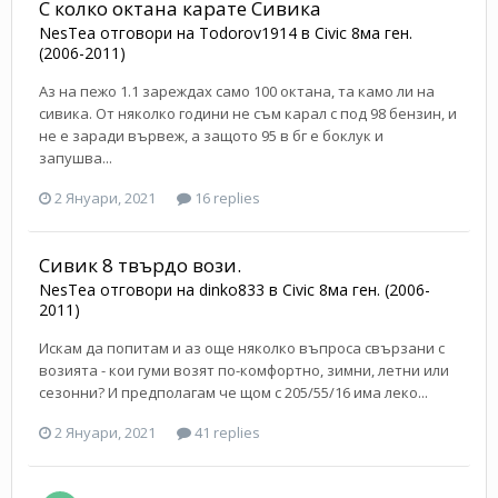
С колко октана карате Сивика
NesTea
отговори на
Todorov1914
в
Civic 8ма ген.
(2006-2011)
Аз на пежо 1.1 зареждах само 100 октана, та камо ли на
сивика. От няколко години не съм карал с под 98 бензин, и
не е заради вървеж, а защото 95 в бг е боклук и
запушва...
2 Януари, 2021
16 replies
Сивик 8 твърдо вози.
NesTea
отговори на
dinko833
в
Civic 8ма ген. (2006-
2011)
Искам да попитам и аз още няколко въпроса свързани с
возията - кои гуми возят по-комфортно, зимни, летни или
сезонни? И предполагам че щом с 205/55/16 има леко...
2 Януари, 2021
41 replies