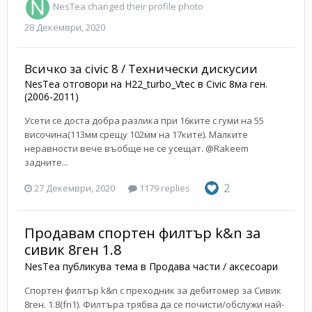
NesTea
changed their profile photo
28 Декември, 2020
Всичко за civic 8 / Технически дискусии
NesTea
отговори на
H22_turbo_Vtec
в
Civic 8ма ген.
(2006-2011)
Усети се доста добра разлика при 16ките с гуми на 55
височина(113мм срещу 102мм на 17ките). Малките
неравности вече въобще не се усещат. @Rakeem
задните...
2
27 Декември, 2020
1179 replies
Продавам спортен филтър k&n за
сивик 8ген 1.8
NesTea
публикува тема в
Продава части / аксесоари
Спортен филтър k&n с преходник за дебитомер за Сивик
8ген. 1.8(fn1). Филтъра трябва да се почисти/обслужи най-