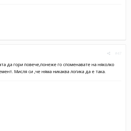
#47
лата да гори повече,понеже го споменавате на няколко
ент. Мисля си ,че няма никаква логика да е така.