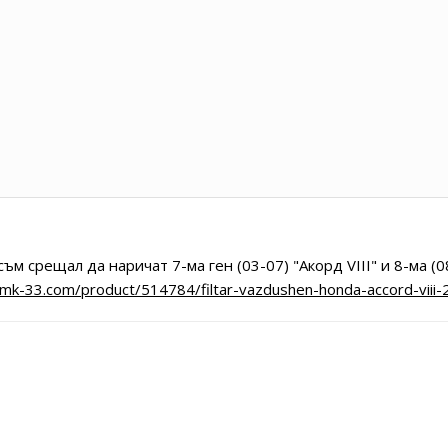
ъм срещал да наричат 7-ма ген (03-07) "Акорд VIII" и 8-ма (08-
emk-33.com/product/514784/filtar-vazdushen-honda-accord-viii-2