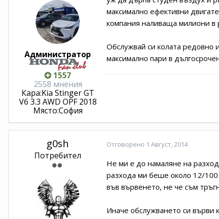
максимално ефективни двигател
компания наливаща милиони в р
Обслужвай си колата редовно и
Администратор
максимално пари в дългосрочен 
1557
2558 мнения
Кара:
Kia Stinger GT
V6 3.3 AWD OPF 2018
Място:
София
g0sh
Отговорено
1 Август, 2014
Потребител
Не ми е до намаляне на разход.
разхода ми беше около 12/100 
във вървенето, не че съм тръгн
Иначе обслужването си върви к