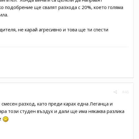
ко подобрение ще свалят разхода с 20%, което голяма
ила.
ителя, не карай агресивно и това ще ти спести
#46
м смесен разход, като преди карах една Леганца и
ара този студен въздух и дали ще има някаква разлика
 е