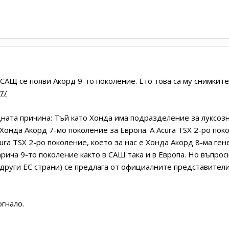
а САЩ се появи Акорд 9-то поколение. Ето това са му снимките
7/
ата причина: Тъй като Хонда има подразделение за луксозн
 Хонда Акорд 7-мо поколение за Европа. А Аcura TSX 2-ро по
ura TSX 2-ро поколение, което за нас е Хонда Акорд 8-ма ген
ича 9-то поколение както в САЩ така и в Европа. Но въпросно
 други ЕС страни) се предлага от официалните представители
гнало.