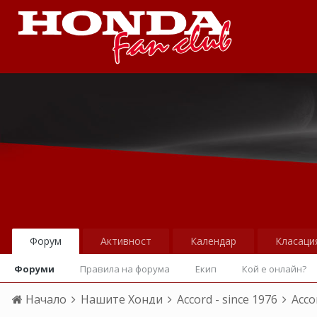
Форум
Активност
Календар
Класаци
Форуми
Правила на форума
Екип
Кой е онлайн?
Начало
Нашите Хонди
Accord - since 1976
Acco