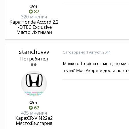
Фен
87
320 мнения
Кара:
Honda Accord 2.2
i-DTEC Exclusive
Място:
Ихтиман
stanchevvv
Отговорено
1 Август, 2014
Потребител
Малко offtopic и от мен , но м
пъти? Моя Акорд е доста по-ста
Фен
67
435 мнения
Кара:
CR-V N22a2
Място:
България