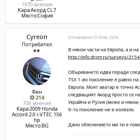
1970 мнения
Кара:
Акорд CL7
Място:
София
Cyreon
Отговорено
31 Юли, 2014
Потребител
В някои части на Европа, а и н
http://info.drom.ru/surveys/2154
Объркването идва поради следн
TSX 1-во поколение е равно на
Европа. Моят аватар е точно Аc
Фен
следващият Акорд просто се нар
214
Украйна и Русия (може и някои
706 мнения
Кара:
2009 Honda
9-то поколение не е излязло.
Accord 2.0 i-VTEC 156
hp
Дано обяснението ми ти е помо
Място:
BG