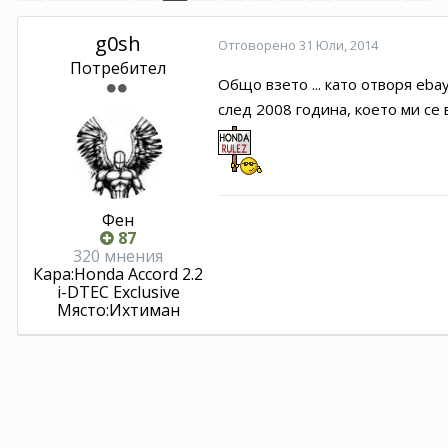
g0sh
Отговорено
31 Юли, 2014
Потребител
Общо взето ... като отворя eb
след 2008 година, което ми се 
Фен
87
320 мнения
Кара:
Honda Accord 2.2
i-DTEC Exclusive
Място:
Ихтиман