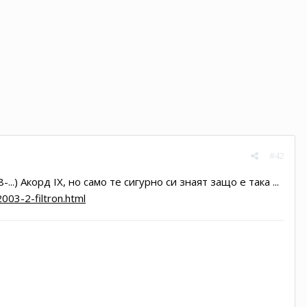
#42
...) Акорд IX, но само те сигурно си знаят защо е така ...
003-2-filtron.html