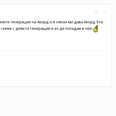
#41
чните генерации на Акорд и в някои ми дава Акорд 9та
а схема с девета генерация и аз да попадам в нея