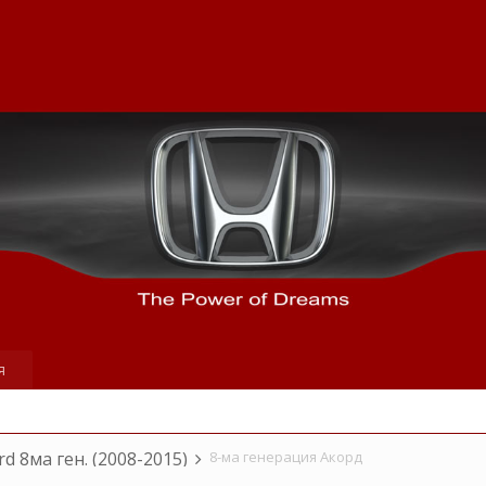
я
rd 8ма ген. (2008-2015)
8-ма генерация Акорд