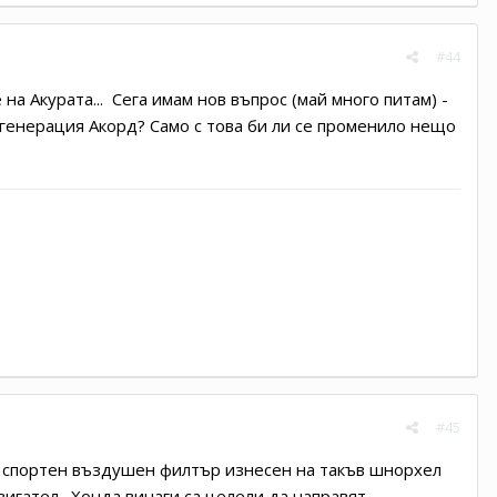
#44
на Акурата... Сега имам нов въпрос (май много питам) -
8 генерация Акорд? Само с това би ли се променило нещо
#45
със спортен въздушен филтър изнесен на такъв шнорхел
вигател. Хонда винаги са целели да направят