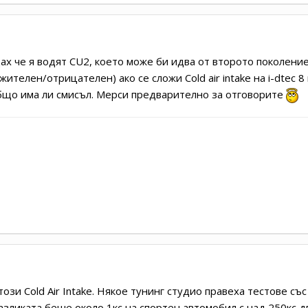
х че я водят CU2, което може би идва от второто поколение 
ителен/отрицателен) ако се сложи Cold air intake на i-dtec 
зобщо има ли смисъл. Мерси предварително за отговорите
 този Cold Air Intake. Някое тунинг студио правеха тестове 
азликата беше около 1кс на спортен автомобил с над 250кс д