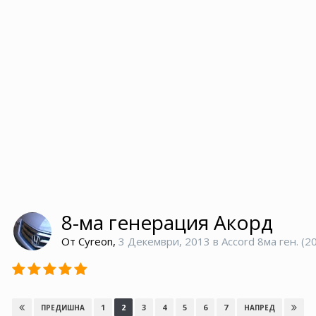
8-ма генерация Акорд
От
Cyreon
,
3 Декември, 2013
в
Accord 8ма ген. (2
1
2
3
4
5
6
7
ПРЕДИШНА
НАПРЕД