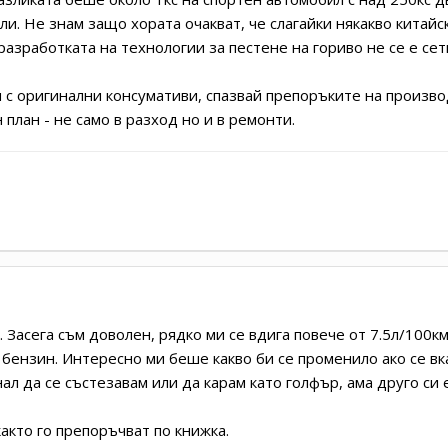
и. Не знам защо хората очакват, че слагайки някакво китайс
азработката на технологии за пестене на гориво не се е сет
 с оригинални консумативи, спазвай препоръките на производ
план - не само в разход но и в ремонти.
 Засега съм доволен, рядко ми се вдига повече от 7.5л/100к
бензин. Интересно ми беше какво би се променило ако се вк
ал да се състезавам или да карам като голфър, ама друго си
акто го препоръчват по книжка.