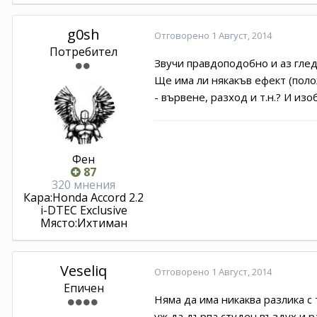
g0sh
Отговорено
1 Август, 2014
Потребител
Звучи правдоподобно и аз гледа
Ще има ли някакъв ефект (полож
- вървене, разход и т.н.? И и
Фен
87
320 мнения
Кара:
Honda Accord 2.2
i-DTEC Exclusive
Място:
Ихтиман
Veseliq
Отговорено
1 Август, 2014
Епичен
Няма да има никаква разлика с
уж да дърпа студен въздух и р