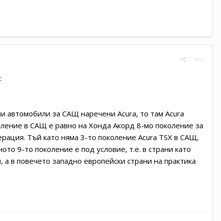
#43
:
и автомобили за САЩ наречени Аcura, то там Аcura
коление в САЩ е равно на Хонда Акорд 8-мо поколение за
ерация. Тъй като няма 3-то поколение Аcura TSX в САЩ,
то 9-то поколение е под условие, т.е. в страни като
, а в повечето западно европейски страни на практика