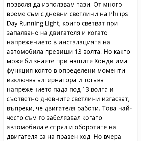
позволя да използвам тази. От много
време съм с дневни светлини на Philips
Day Running Light, които светват при
запалване на двигателя и когато
напрежението в инсталацията на
автомобила превиши 13 волта. Но както
може би знаете при нашите Хонди има
функция която в определени моменти
изключва алтернатора и тогава
напрежението пада под 13 волта и
съответно дневните светлини изгасват,
въпреки, че двигателя работи. Това най-
често съм го забелязвал когато
автомобила е спрял и оборотите на
двигателя са на празен ход. Но вчера