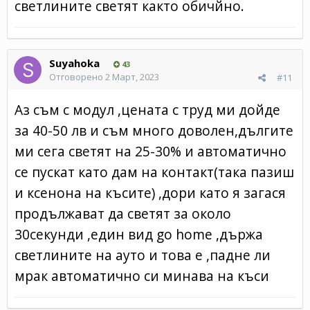
светлините светят както обичйно.
Suyahoka
43
Отговорено
2 Март, 2023
#11
Аз съм с модул ,цената с труд ми дойде
за 40-50 лв и съм много доволен,дългите
ми сега светят на 25-30% и автоматично
се пускат като дам на контакт(така пазиш
и ксенона на късите) ,дори като я загася
продължават да светят за около
30секунди ,един вид go home ,държа
светлините на ауто и това е ,падне ли
мрак автоматично си минава на къси