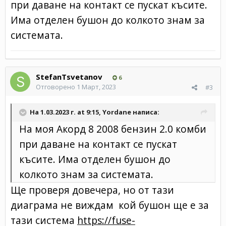
при даване на контакт се пускат късите.
Има отделен бушон до колкото знам за
системата.
StefanTsvetanov
6
Отговорено
1 Март, 2023
#3
На 1.03.2023 г. at 9:15,
Yordane
написа:
На моя Акорд 8 2008 бензин 2.0 комби
при даване на контакт се пускат
късите. Има отделен бушон до
колкото знам за системата.
Ще проверя довечера, но от тази
диаграма не виждам кой бушон ще е за
тази система
https://fuse-