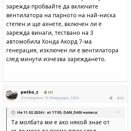
зарежда пробвайте да включите
вентилатора на парното на най-ниска
степен и ще ахнете, включен ли е
зарежда винаги, тествано на 3
автомобила Хонда Акорд 7-ма
генерация, изключен ли е вентилатора
след минути изчезва зареждането.
petko_z
131
Отговорено
12 Февруари, 2024
#24
На 11.02.2024 г. at 17:05,
DAN_DAN
написа:
Та молбата ми е ако някой знае от
къде мога да взема плюс след