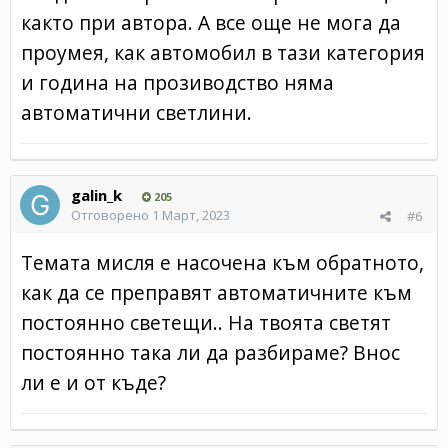
както при автора. А все още не мога да
проумея, как автомобил в тази категория
и година на прозиводство няма
автоматични светлини.
galin_k
205
Отговорено
1 Март, 2023
#6
Темата мисля е насочена към обратното,
как да се преправят автоматичните към
постоянно светещи.. На твоята светят
постоянно така ли да разбираме? Внос
ли е и от къде?