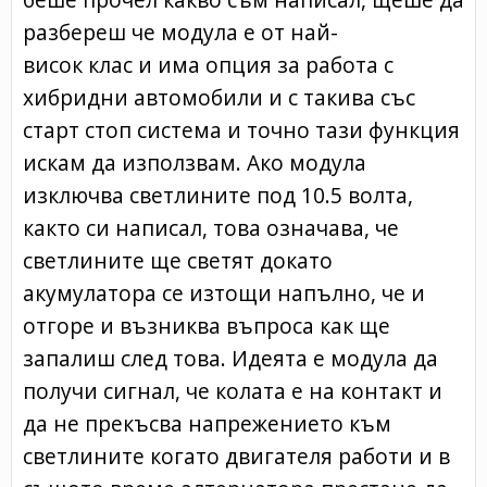
разбереш че модула е от най-
висок клас и има опция за работа с
хибридни автомобили и с такива със
старт стоп система и точно тази функция
искам да използвам. Ако модула
изключва светлините под 10.5 волта,
както си написал, това означава, че
светлините ще светят докато
акумулатора се изтощи напълно, че и
отгоре и възниква въпроса как ще
запалиш след това. Идеята е модула да
получи сигнал, че колата е на контакт и
да не прекъсва напрежението към
светлините когато двигателя работи и в