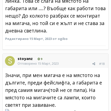
линка. Това се слага на мястото на
габарита или ....? Въобще как работи това
нещо? До колкото разбрах се монтират
на мигача, но той си е жълт и не става за
дневна светлина.
Редактирано
15 Март, 2023
от ogibo
stoyanz
9
Отговорено
15 Март, 2023
#18
Значи, при мен мигача е на мястото на
дългите, преди фейслифта, а габарита е
пред самия мигач(той не се пипа). На
мястото на мигачите са лампи, които
светят при завиване.