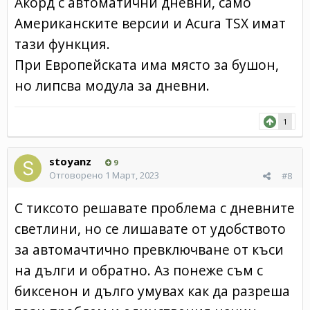
Акорд с автоматични дневни, само
Американските версии и Acura TSX имат
тази функция.
При Европейската има място за бушон,
но липсва модула за дневни.
1
stoyanz
9
Отговорено
1 Март, 2023
#8
С тиксото решавате проблема с дневните
светлини, но се лишавате от удобството
за автомачтично превключване от къси
на дълги и обратно. Аз понеже съм с
биксенон и дълго умувах как да разреша