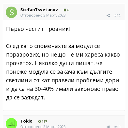
StefanTsvetanov
6
Отговорено
3 Март, 2023
#12
Първо честит прозник!
След като споменахте за модул се
поразрових, но нещо не ми хареса какво
прочетох. Няколко души пишат, че
понеже модула се закача към дългите
светлини от кат правели проблеми дори
и да са на 30-40% имали законово право
да се заяждат.
Tokio
197
Отговорено
3 Март, 2023
#13