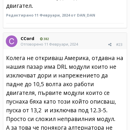
двигател.
Редактирано
11 Февруари, 2024
от DAN_DAN
CCord
382
Отговорено
11 Февруари, 2024
#23
Колега не откриваш Америка, отдавна на
нашия пазар има DRL модули които не
изключват дори и напрежението да
падне до 10,5 волта ако работи
двигателя, първите модули които се
пуснаха бяха като този който описваш,
пуска от 13,2 и изключва под 12.3-5.
Просто си сложил неправилния модул.
А за това че понякога алтернатора не