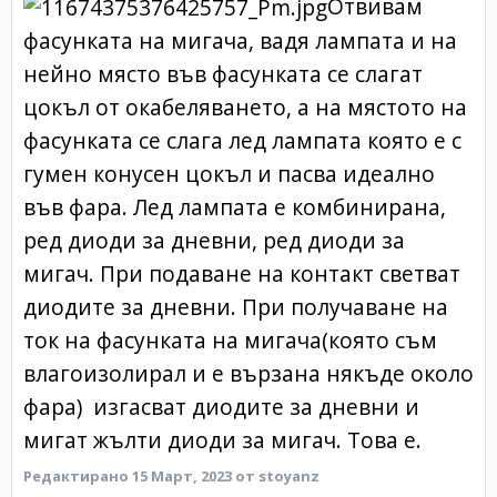
Отвивам
фасунката на мигача, вадя лампата и на
нейно място във фасунката се слагат
цокъл от окабеляването, а на мястото на
фасунката се слага лед лампата която е с
гумен конусен цокъл и пасва идеално
във фара. Лед лампата е комбинирана,
ред диоди за дневни, ред диоди за
мигач. При подаване на контакт светват
диодите за дневни. При получаване на
ток на фасунката на мигача(която съм
влагоизолирал и е вързана някъде около
фара) изгасват диодите за дневни и
мигат жълти диоди за мигач. Това е.
Редактирано
15 Март, 2023
от stoyanz