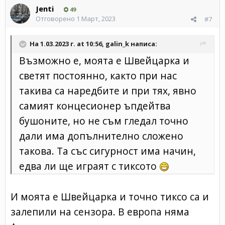
Jenti
49
Отговорено
1 Март, 2023
#7
На 1.03.2023 г. at 10:56,
galin_k
написа:
Възможно е, моята е Швейцарка и
светят постоянно, както при нас
такива са наредбите и при тях, явно
самият концесионер ъпдейтва
бушоните, но не съм гледал точно
дали има допълнително сложено
такова. Та със сигурност има начин,
едва ли ще играят с тиксото
И моята е Швейцарка и точно тиксо са и
залепили на сензора. В европа няма