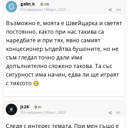
galin_k
205
Отговорено
1 Март, 2023
#4
Възможно е, моята е Швейцарка и светят
постоянно, както при нас такива са
наредбите и при тях, явно самият
концесионер ъпдейтва бушоните, но не
съм гледал точно дали има
допълнително сложено такова. Та със
сигурност има начин, едва ли ще играят
с тиксото
jt26
81
Отговорено
1 Март, 2023
#5
Следя с интерес темата. При мен също е