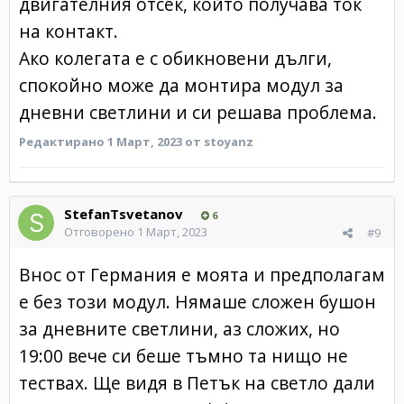
двигателния отсек, който получава ток
на контакт.
Ако колегата е с обикновени дълги,
спокойно може да монтира модул за
дневни светлини и си решава проблема.
Редактирано
1 Март, 2023
от stoyanz
StefanTsvetanov
6
Отговорено
1 Март, 2023
#9
Внос от Германия е моята и предполагам
е без този модул. Нямаше сложен бушон
за дневните светлини, аз сложих, но
19:00 вече си беше тъмно та нищо не
тествах. Ще видя в Петък на светло дали