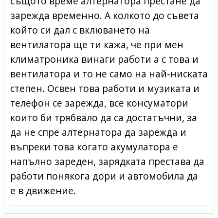
същото време алтернатора престане да
зарежда временно. А колкото до съвета
който си дал с вклюването на
вентилатора ще ти кажа, че при мен
климатроника винаги работи а с това и
вентилатора и то не само на най-ниската
степен. Освен това работи и музиката и
телефон се зарежда, все консуматори
които би трябвало да са достатъчни, за
да не спре алтернатора да зарежда и
въпреки това когато акумулатора е
напълно зареден, зарядката престава да
работи понякога дори и автомобила да
е в движение.