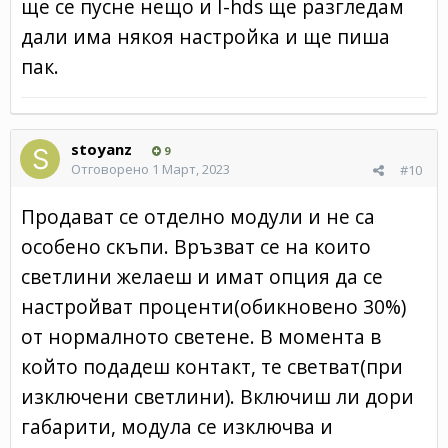
ще се пусне нещо и I-hds ще разгледам
дали има някоя настройка и ще пиша
пак.
stoyanz
9
Отговорено
1 Март, 2023
#10
Продават се отделно модули и не са
особено скъпи. Връзват се на които
светлини желаеш и имат опция да се
настройват проценти(обикновено 30%)
от нормалното светене. В момента в
който подадеш контакт, те светват(при
изключени светлини). Включиш ли дори
габарити, модула се изключва и