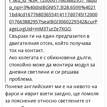
{"sku_id"%3A"12000017663882957"}&pd
p_npi=3%40dis!BGN!57.3!28.65!!!!!%4021
1bd4cd16776803655414117d0745!12000
017663882957!sea!BG!3060229342&curP
ageLogUid=mM3TurZe7XGO
.
Свързах ги на един предпазител в
двигателния отсек, който получава
ток на контакт.
Ако колегата е с обикновени дълги,
спокойно може да монтира модул за
дневни светлини и си решава
проблема.
Понеже английският ми е на нивото на
фарси и иврит взети заедно, ще помоля
за пояснение относно светлените от