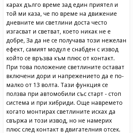
карах дълго време зад един приятел и
той ми каза, че по време на движение
дневните ми светлини доста често
изгасват и светват, което никак не е
добре, За да не се получава този нежелан
ефект, самият модул е снабден с извод
който се връзва към плюс от контакт.
При това положение светлините остават
включени дори и напрежението да е по-
малко от 13 волта. Тази функция се
ползва при автомобили със старт - стоп
система и при хибриди. Още навремето
когато монтирах светлините исках да
свържа и този извод, но не намерих
плюс след контакт в двигателния отсек.