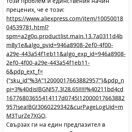
този проблем и единствения начин
прецених, че е този:
https://www.aliexpress.com/item/10050018
04539781.html?
spm=a2g0o.productlist.main.13.7a0311d4b
m8y1e&algo_pvid=946a8908-2ef0-4f00-
a29e-443a54f1eb11&algo_exp_id=946a8908-
2ef0-4f00-a29e-443a54f1eb11-
6&pdp_ext_f=
{"sku_id"%3A"12000017663882957"}&pdp_n
pi=3%40dis!BGN!57.3!28.65!!!!!%40211bd4cd
16776803655414117d0745!12000017663882
957!sea!BG!3060229342&curPageLogUid=m
M3TurZe7XGO
.
Свързах ги на един предпазител в