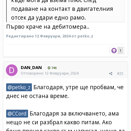
подаване на контакт в двигателния
отсек да удари едно рамо.
Първо краче на дебитомера..
Редактирано
12 Февруари, 2024
от petko_z
1
DAN_DAN
746
Отговорено
12 Февруари, 2024
#25
Благодаря, утре ще пробвам, че
@petko_z
днес не остана време.
Благодаря за включването, ама
@CCord
нещо не си разбрал какво питам. Ако
беше прочел какво съм написал, щеше да