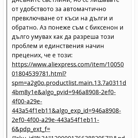
от удобството за автомачтично
превключване от къси на дълги и
обратно. Аз понеже съм с биксенон и
дълго умувах как да разреша този
проблем и единствения начин
прецених, че е този:
https://www.aliexpress.com/item/10050
01804539781.html?
spm=a2g0o.productlist.main.13.7a0311d
4bm8y1e&algo_pvid=946a8908-2ef0-
4f00-a29e-
443a54f1eb11&algo_exp_id=946a8908-
2ef0-4f00-a29e-443a54f1eb11-
6&pdp_ext_f=