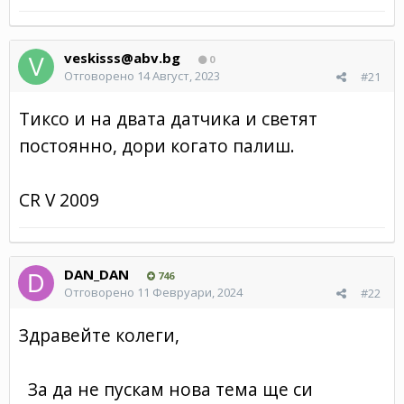
veskisss@abv.bg
0
Отговорено
14 Август, 2023
#21
Тиксо и на двата датчика и светят
постоянно, дори когато палиш.
CR V 2009
DAN_DAN
746
Отговорено
11 Февруари, 2024
#22
Здравейте колеги,
За да не пускам нова тема ще си