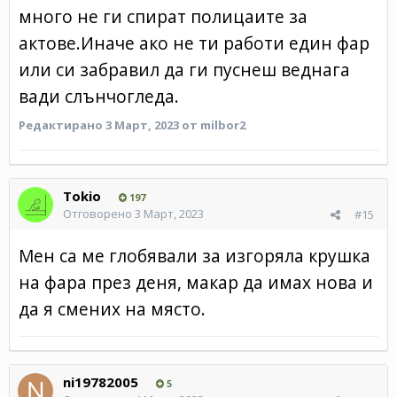
много не ги спират полицаите за
актове.Иначе ако не ти работи един фар
или си забравил да ги пуснеш веднага
вади слънчогледа.
Редактирано
3 Март, 2023
от milbor2
Tokio
197
Отговорено
3 Март, 2023
#15
Мен са ме глобявали за изгоряла крушка
на фара през деня, макар да имах нова и
да я смених на място.
ni19782005
5