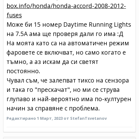
box.info/honda/honda-accord-2008-2012-
fuses
Може би 15 номер Daytime Running Lights
на 7.5А ама ще проверя дали го има :Д
На моята като са на автоматичен режим
фаровете се включват, но само когато е
тъмно, а аз искам да си светят
постоянно.
Чувал съм, че залепват тиксо на сензора
и така го "прескачат", но ми се струва
глупаво и най-вероятно има по-културен
начин за справяне с проблема.
Редактирано
1 Март, 2023
от StefanTsvetanov