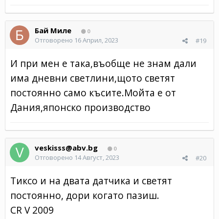
Бай Миле
0
Отговорено
16 Април, 2023
#19
И при мен е така,въобще не знам дали
има дневни светлини,щото светят
постоянно само късите.Мойта е от
Дания,японско производство
veskisss@abv.bg
0
Отговорено
14 Август, 2023
#20
Тиксо и на двата датчика и светят
постоянно, дори когато пазиш.
CR V 2009