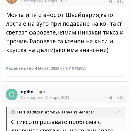
Отговорено
4 Март, 2023
#16
Моята и тя е внос от Швейцария,като
лоста е на ауто при подаване на контакт
светват фаровете,нямам никакви тикса и
прочие.Фаровете са ксенон на къси и
крушка на дълги(ако има значение)
Редактирано
4 Март, 2023
от ni19782005
ogibo
3
Отговорено
15 Март, 2023
#17
На 1.03.2023 г. at 14:24,
stoyanz
написа:
С тиксото решавате проблема с
дневните светлини, но се лишавате