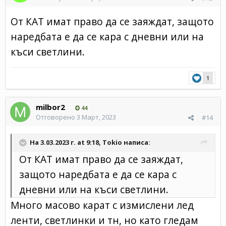
От КАТ имат право да се заяждат, защото
наредбата е да се кара с дневни или на
къси светлини.
1
milbor2
44
Отговорено
3 Март, 2023
#14
На 3.03.2023 г. at 9:18,
Tokio
написа:
От КАТ имат право да се заяждат,
защото наредбата е да се кара с
дневни или на къси светлини.
Много масово карат с измислени лед
ленти, светлинки и тн, но като гледам