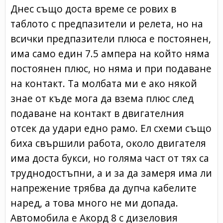
Днес също доста време се рових в
таблото с предпазители и релета, но на
всички предпазители плюса е постоянен,
има само един 7.5 ампера на който няма
постоянен плюс, но няма и при подаване
на контакт. Та молбата ми е ако някой
знае от къде мога да взема плюс след
подаване на контакт в двигателния
отсек да удари едно рамо. Ел схеми също
биха свършили работа, около двигателя
има доста букси, но голяма част от тях са
труднодостъпни, а и за да замеря има ли
напрежение трябва да дупча кабелите
наред, а това много не ми допада.
Автомобила е Акорд 8 с дизеловия