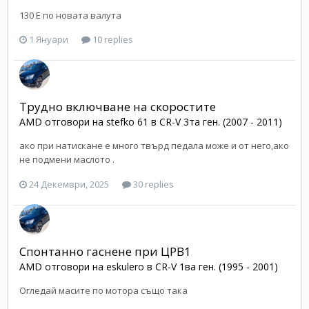
130 Е по новата валута
1 Януари
10 replies
Трудно включване на скоростите
AMD
отговори на
stefko 61
в
CR-V 3та ген. (2007 - 2011)
ако при натискане е много твърд педала може и от него,ако
не подмени маслото .
24 Декември, 2025
30 replies
Спонтанно гаснене при ЦРВ1
AMD
отговори на
eskulero
в
CR-V 1ва ген. (1995 - 2001)
Огледай масите по мотора също така