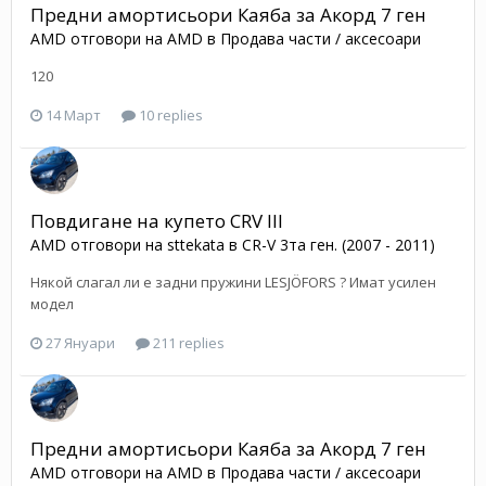
Предни амортисьори Каяба за Акорд 7 ген
AMD
отговори на
AMD
в
Продава части / аксесоари
120
14 Март
10 replies
Повдигане на купето CRV III
AMD
отговори на
sttekata
в
CR-V 3та ген. (2007 - 2011)
Някой слагал ли е задни пружини LESJÖFORS ? Имат усилен
модел
27 Януари
211 replies
Предни амортисьори Каяба за Акорд 7 ген
AMD
отговори на
AMD
в
Продава части / аксесоари