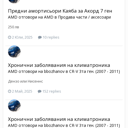
Предни амортисьори Каяба за Акорд 7 ген
AMD
отговори на
AMD
в
Продава части / аксесоари
250 лв
2 Юли, 2025
10 replies
Хронични заболявания на климатроника
AMD
отговори на
bbozhanov
в
CR-V 3та ген. (2007 - 2011)
Дензо или Нисеннс
2 Май, 2025
152 replies
Хронични заболявания на климатроника
AMD
отговори на
bbozhanov
в
CR-V 3та ген. (2007 - 2011)