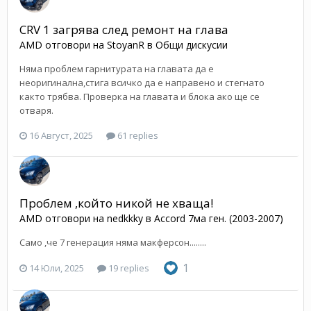
CRV 1 загрява след ремонт на глава
AMD
отговори на
StoyanR
в
Общи дискусии
Няма проблем гарнитурата на главата да е
неоригинална,стига всичко да е направено и стегнато
както трябва. Проверка на главата и блока ако ще се
отваря.
16 Август, 2025
61 replies
Проблем ,който никой не хваща!
AMD
отговори на
nedkkky
в
Accord 7ма ген. (2003-2007)
Само ,че 7 генерация няма макферсон........
1
14 Юли, 2025
19 replies