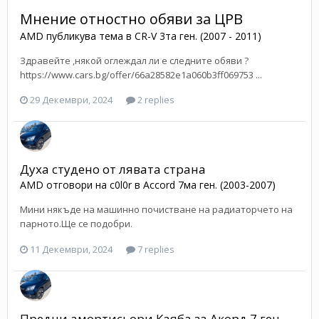
Мнение отностно обяви за ЦРВ
AMD
публикува тема в
CR-V 3та ген. (2007 - 2011)
Здравейте ,някой оглеждал ли е следните обяви ?
https://www.cars.bg/offer/66a28582e1a060b3ff069753 ...
29 Декември, 2024
2 replies
Духа студено от лявата страна
AMD
отговори на
c0l0r
в
Accord 7ма ген. (2003-2007)
Мини някъде на машинно почистване на радиаторчето на
парното.Ще се подобри.
11 Декември, 2024
7 replies
Предни амортисьори Каяба за Акорд 7 ген