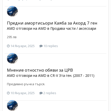
Предни амортисьори Каяба за Акорд 7 ген
AMD
отговори на
AMD
в
Продава части / аксесоари
295 лв
14 Януари, 2025
10 replies
Мнение отностно обяви за ЦРВ
AMD
отговори на
AMD
в
CR-V 3та ген. (2007 - 2011)
Предимно ръчка търся.
10 Януари, 2025
2 replies