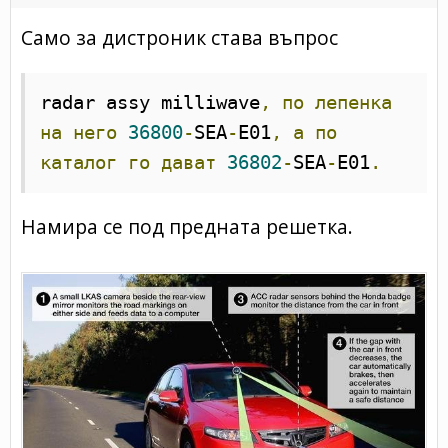
Само за дистроник става въпрос
radar assy milliwave
,
по
лепенка
на
него
36800
-
SEA
-
E01
,
а
по
каталог
го
дават
36802
-
SEA
-
E01
.
Намира се под предната решетка.