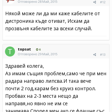
Отговорено
28 Май, 2015
#12
Някой може ли да ми каже кабелите от
дистроника къде отиват, Искам да
прозвъня кабелите за всеки случай.
topsat
6
Отговорено
29 Май, 2015
#13
Здравей колега,
Аз имам същия проблем,само че при мен
радара направо липсва.И така вече
почти 2 год.карам без круиз контрол.
Пробвах на 2-3 места нещо да
направя,но явно не им се
занимава.Според мен ако се флашне със