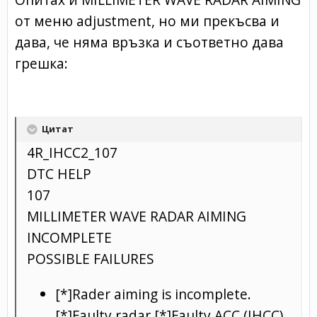
от меню adjustment, но ми прекъсва и
дава, че няма връзка и съответно дава
грешка:
Цитат
4R_IHCC2_107
DTC HELP
107
MILLIMETER WAVE RADAR AIMING
INCOMPLETE
POSSIBLE FAILURES
[*]Rader aiming is incomplete.
[*]Faulty radar [*]Faulty ACC (IHCC)