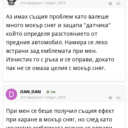
Отговорено
1 Март, 2015
#5
Аз имах същия проблем като валеше
много мокър сняг и зацапа "датчика"
който определя разстоянието от
предния автомобил. Намира се леко
встрани зад емблемата при мен.
Изчистих го с ръка и се оправи, докато
пак не се омаза целия с мокър сняг.
DAN_DAN
746
Отговорено
1 Март, 2015
#6
При мен се беше получил същия ефект
при каране в мокър сняг, но след като
изчистих емблемата всичко се оправи.