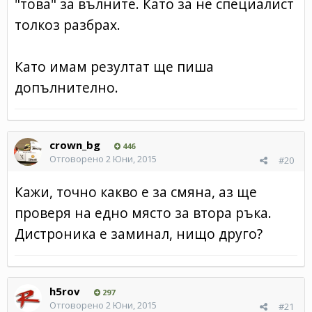
"това" за вълните. Като за не специалист
толкоз разбрах.
Като имам резултат ще пиша
допълнително.
crown_bg
446
Отговорено
2 Юни, 2015
#20
Кажи, точно какво е за смяна, аз ще
проверя на едно място за втора ръка.
Дистроника е заминал, нищо друго?
h5rov
297
Отговорено
2 Юни, 2015
#21