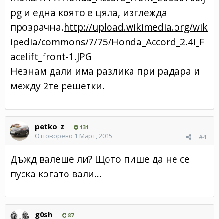
pg
и една която е цяла, изглежда
прозрачна.
http://upload.wikimedia.org/wik
ipedia/commons/7/75/Honda_Accord_2.4i_F
acelift_front-1.JPG
Незнам дали има разлика при радара и
между 2те решетки.
petko_z
131
Отговорено
1 Март, 2015
#4
Дъжд валеше ли? Щото пише да не се
пуска когато вали...
g0sh
87