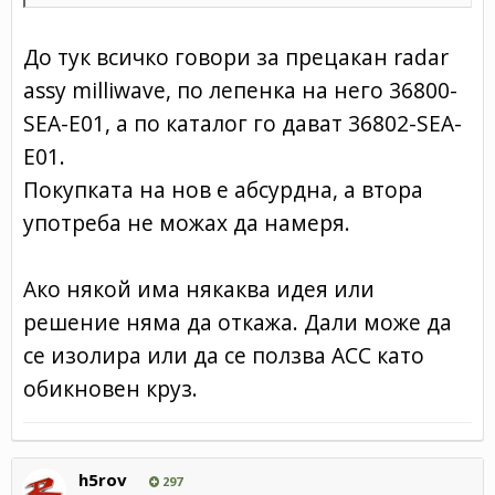
До тук всичко говори за прецакан radar
assy milliwave, по лепенка на него 36800-
SEA-E01, а по каталог го дават 36802-SEA-
E01.
Покупката на нов е абсурдна, а втора
употреба не можах да намеря.
Ако някой има някаква идея или
решение няма да откажа. Дали може да
се изолира или да се ползва ACC като
обикновен круз.
h5rov
297