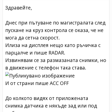
Здравейте,
Днес при пътуване по магистралата след
пускане на круз контрола се оказа, че не
мога да сетна скорост.
Илиза на дисплея нещо като ръчичка с
парцалче и пише RADAR.
Извинявам се за размазаната снимки, но
в движение с телефон така става.
И от страни пише ACC OFF
До колкото видях от приложената
снимка датчика е някъде зад или под