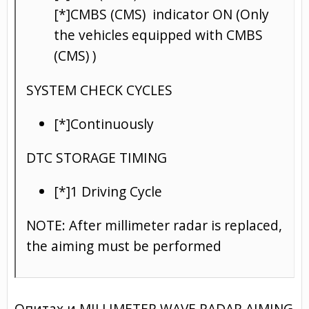
[*]CMBS (CMS) indicator ON (Only
the vehicles equipped with CMBS
(CMS) )
SYSTEM CHECK CYCLES
[*]Continuously
DTC STORAGE TIMING
[*]1 Driving Cycle
NOTE: After millimeter radar is replaced,
the aiming must be performed
Опитах и MILLIMETER WAVE RADAR AIMING