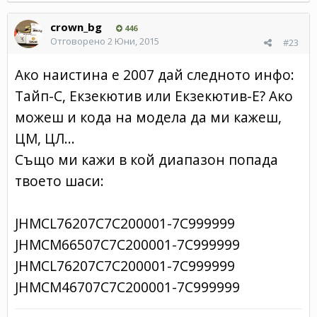
crown_bg
446
Отговорено
2 Юни, 2015
#23
Ако наистина е 2007 дай следното инфо:
Тайп-С, Екзекютив или Екзекютив-Е? Ако
можеш и кода на модела да ми кажеш,
ЦМ, ЦЛ...
Също ми кажи в кой диапазон попада
твоето шаси:
JHMCL76207C7C200001-7C999999
JHMCM66507C7C200001-7C999999
JHMCL76207C7C200001-7C999999
JHMCM46707C7C200001-7C999999