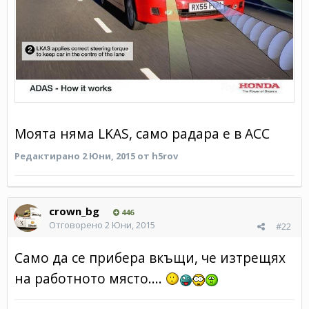
Моята няма LKAS, само радара е в ACC
Редактирано
2 Юни, 2015
от h5rov
crown_bg
446
Отговорено
2 Юни, 2015
#22
Само да се прибера вкъщи, че изтрещях
на работното място....