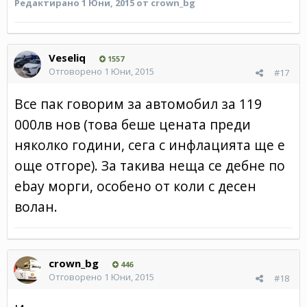
Редактирано
1 Юни, 2015
от crown_bg
Veseliq
1557
Отговорено
1 Юни, 2015
#17
Все пак говорим за автомобил за 119
000лв нов (това беше цената преди
няколко години, сега с инфлацията ще е
още отгоре). За такива неща се дебне по
ebay морги, особено от коли с десен
волан.
crown_bg
446
Отговорено
1 Юни, 2015
#18