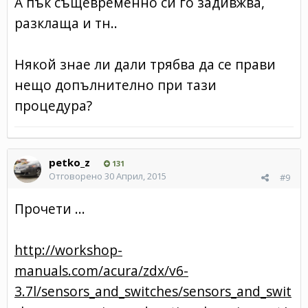
А пък същевременно си го задивжва,
разклаща и тн..
Някой знае ли дали трябва да се прави
нещо допълнително при тази
процедура?
petko_z
131
Отговорено
30 Април, 2015
#9
Прочети ...
http://workshop-
manuals.com/acura/zdx/v6-
3.7l/sensors_and_switches/sensors_and_swit