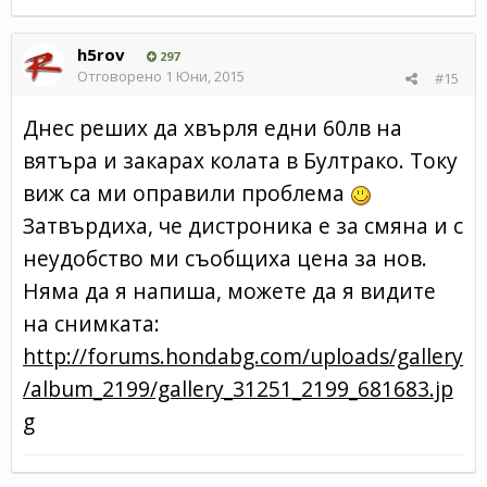
h5rov
297
Отговорено
1 Юни, 2015
#15
Днес реших да хвърля едни 60лв на
вятъра и закарах колата в Бултрако. Току
виж са ми оправили проблема
Затвърдиха, че дистроника е за смяна и с
неудобство ми съобщиха цена за нов.
Няма да я напиша, можете да я видите
на снимката:
http://forums.hondabg.com/uploads/gallery
/album_2199/gallery_31251_2199_681683.jp
g