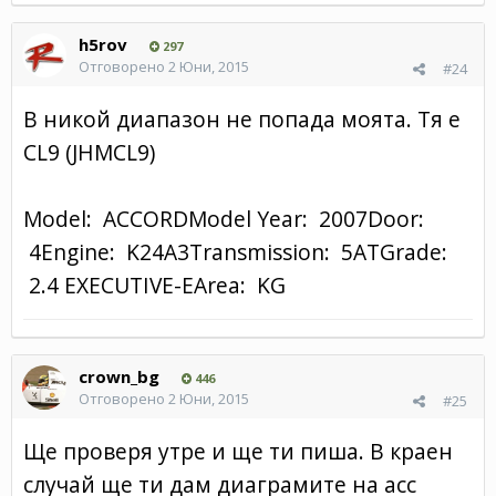
h5rov
297
Отговорено
2 Юни, 2015
#24
В никой диапазон не попада моята. Тя е
CL9 (JHMCL9)
Model: ACCORDModel Year: 2007Door:
4Engine: K24A3Transmission: 5ATGrade:
2.4 EXECUTIVE-EArea: KG
crown_bg
446
Отговорено
2 Юни, 2015
#25
Ще проверя утре и ще ти пиша. В краен
случай ще ти дам диаграмите на асс