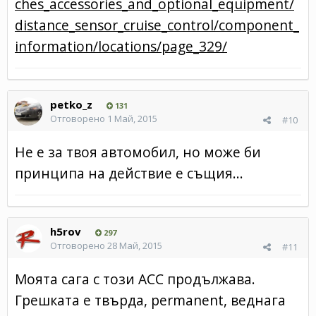
ches_accessories_and_optional_equipment/
distance_sensor_cruise_control/component_
information/locations/page_329/
petko_z
131
Отговорено
1 Май, 2015
#10
Не е за твоя автомобил, но може би
принципа на действие е същия...
h5rov
297
Отговорено
28 Май, 2015
#11
Моята сага с този ACC продължава.
Грешката е твърда, permanent, веднага