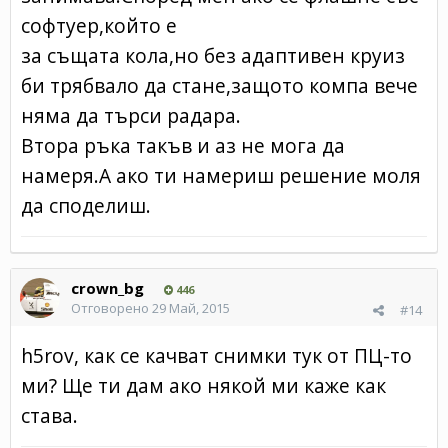
софтуер,който е
за същата кола,но без адаптивен круиз
би трябвало да стане,защото компа вече
няма да търси радара.
Втора ръка такъв и аз не мога да
намеря.А ако ти намериш решение моля
да споделиш.
crown_bg
446
Отговорено
29 Май, 2015
#14
h5rov, как се качват снимки тук от ПЦ-то
ми? Ще ти дам ако някой ми каже как
става.