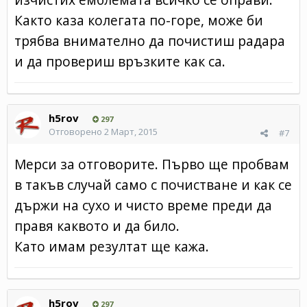
Както каза колегата по-горе, може би
трябва внимателно да почистиш радара
и да провериш връзките как са.
h5rov
297
Отговорено
2 Март, 2015
#7
Мерси за отговорите. Първо ще пробвам
в такъв случай само с почистване и как се
държи на сухо и чисто време преди да
правя каквото и да било.
Като имам резултат ще кажа.
h5rov
297