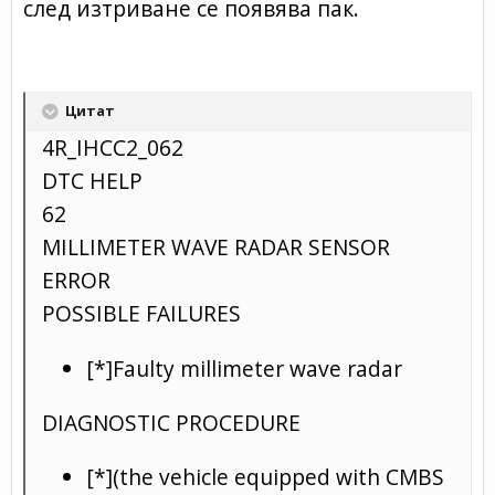
след изтриване се появява пак.
Цитат
4R_IHCC2_062
DTC HELP
62
MILLIMETER WAVE RADAR SENSOR
ERROR
POSSIBLE FAILURES
[*]Faulty millimeter wave radar
DIAGNOSTIC PROCEDURE
[*](the vehicle equipped with CMBS