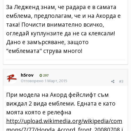
За Ледженд знам, че радара е в самата
емблема, предполагам, че и на Акорда е
така! Почисти внимателно всичко,
огледай куплунзите да не са клеясали!
Дано е замърсяване, защото
"емблемата" струва много!
h5rov
297
Отговорено
1 Март, 2015
#3
При модела на Акорд фейслифт съм
виждал 2 вида емблеми. Едната е като
моята която е релефна
http://upload.wikimedia.org/wikipedia/com
mons/7/77/Honda_Accord_front_20080708.j