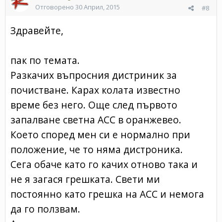
Отговорено
30 Април, 2015
#8
Здравейте,
пак по темата.
Разкачих въпросния дистриник за
почистване. Карах колата известно
време без него. Още след първото
запалване светна ACC в оранжевео.
Което според мен си е нормално при
положение, че то няма дистроника.
Сега обаче като го качих отново така и
не я загася грешката. Свети ми
постоянно като грешка на АСС и немога
да го ползвам.