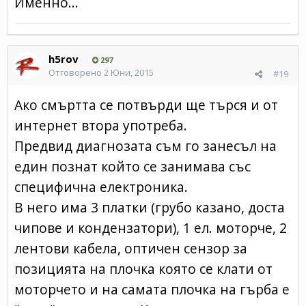
Именно...
h5rov
297
Отговорено
2 Юни, 2015
#19
Ако смъртта се потвърди ще търся и от
интернет втора употреба.
Предвид диагнозата съм го занесъл на
един познат който се занимава със
специфична електроника.
В него има 3 платки (грубо казано, доста
чипове и кондензатори), 1 ел. моторче, 2
лентови кабела, оптичен сензор за
позицията на плочка която се клати от
моторчето и на самата плочка на гърба е