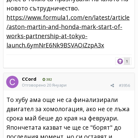
новото сътрудничество.
https://www.formula1.com/en/latest/article
/aston-martin-and-honda-mark-start-of-
works-partnership-at-tokyo-
launch.6ymNrE6Nk9BSVAOiZzpA3x
1
CCord
382
Отговорено
20 Януари
#3956
То хубу ама още не са финализирали
двигател за хомологация, ако не се лъжа
срока май беше до края на февруари.
Япончетата казват че ще се "борят" до
последния момент, но си оставят и