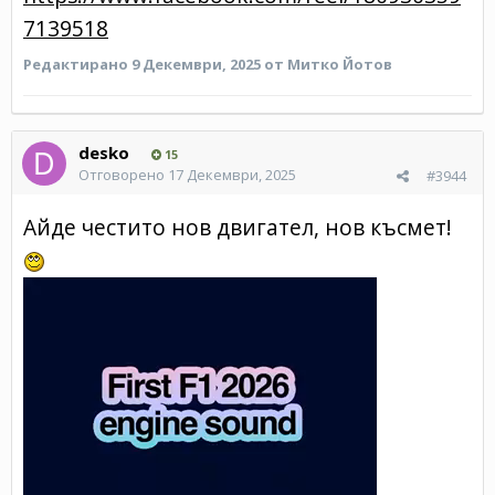
7139518
Редактирано
9 Декември, 2025
от Митко Йотов
desko
15
Отговорено
17 Декември, 2025
#3944
Айде честито нов двигател, нов късмет!