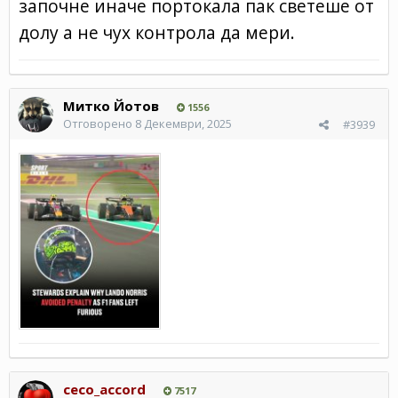
започне иначе портокала пак светеше от
долу а не чух контрола да мери.
Митко Йотов
1556
Отговорено
8 Декември, 2025
#3939
ceco_accord
7517