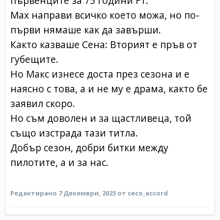
първенците за 75 години F1.
Мах направи всичко което можа, но по-
първи нямаше как да завърши.
Както казваше Сена: Вторият е пръв от
губещите.
Но Макс изнесе доста през сезона и е
наясно с това, а и не му е драма, както бе
заявил скоро.
Но съм доволен и за щастливеца, той
също изстрада тази титла.
Добър сезон, добри битки между
пилотите, а и за нас.
Редактирано
7 Декември, 2025
от ceco_accord