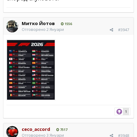
Митко Йотов
1556
Отговорено
2 Януари
#3947
1
ceco_accord
7517
Отговорено
3 Януари
#3948