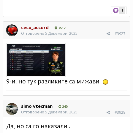
1
ceco_accord
7517
Отговорено
5 Декември, 2025
#3927
9-и, но тук разликите са мижави.
simo vtecman
240
Отговорено
5 Декември, 2025
#3928
Да, но са го наказали .