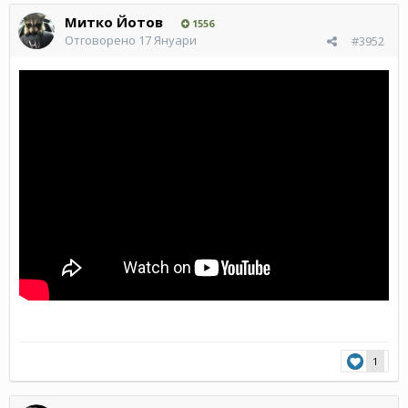
Митко Йотов
1556
Отговорено
17 Януари
#3952
1