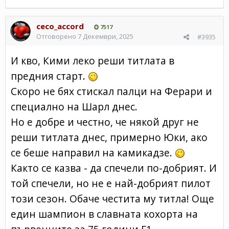
ceco_accord
7517
Отговорено
7 Декември, 2025
#3935
И кво, Кими леко реши титлата в
предния старт.
Скоро не бях стискал палци на Ферари и
специално на Шарл днес.
Но е добре и честно, че някой друг не
реши титлата днес, примерно Юки, ако
се беше направил на камикадзе.
Както се казва - да спечели по-добрият. И
той спечели, но не е най-добрият пилот
този сезон. Обаче честита му титла! Още
един шампион в славната кохорта на