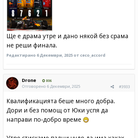
Ще е драма утре и дано някой без срама
не реши финала.
Редактирано
6 Декември, 2025
от ceco_accord
Drone
806
Отговорено
6 Декември, 2025
#3933
Квалификацията беше много добра.
Дори и без помощ от Юки успя да
направи по-добро време
Утре стискаме палци чудо да има хахах.