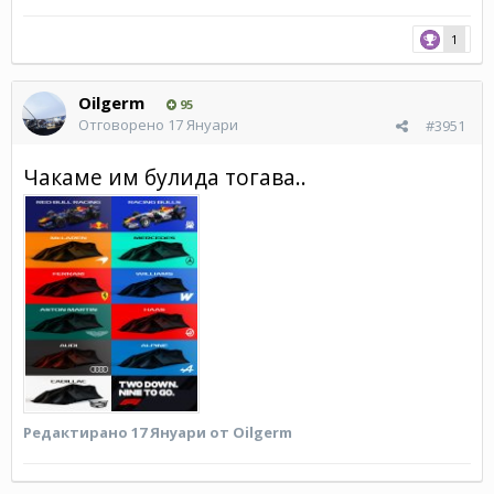
1
Oilgerm
95
Отговорено
17 Януари
#3951
Чакаме им булида тогава..
Редактирано
17 Януари
от Oilgerm