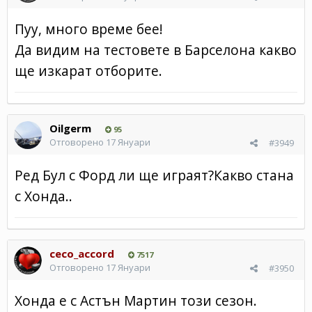
Пуу, много време бее!
Да видим на тестовете в Барселона какво
ще изкарат отборите.
Oilgerm
95
Отговорено
17 Януари
#3949
Ред Бул с Форд ли ще играят?Какво стана
с Хонда..
ceco_accord
7517
Отговорено
17 Януари
#3950
Хонда е с Астън Мартин този сезон.