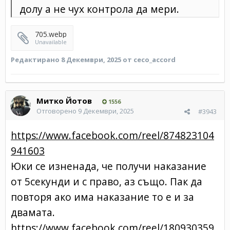
долу а не чух контрола да мери.
705.webp
Unavailable
Редактирано
8 Декември, 2025
от ceco_accord
Митко Йотов
1556
Отговорено
9 Декември, 2025
#3943
https://www.facebook.com/reel/874823104
941603
Юки се изненада, че получи наказание
от 5секунди и с право, аз също. Пак да
повторя ако има наказание то е и за
двамата.
https://www.facebook.com/reel/180930359