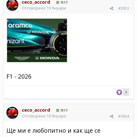
ceco_accord
7517
Отговорено
19 Януари
#3953
F1 - 2026
1
ceco_accord
7517
Отговорено
19 Януари
#3954
Ще ми е любопитно и как ще се