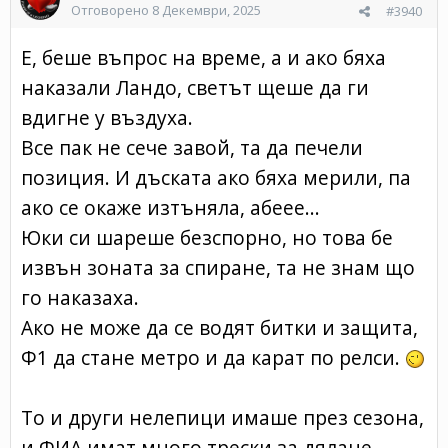
Отговорено
8 Декември, 2025
#3940
Е, беше въпрос на време, а и ако бяха
наказали Ландо, светът щеше да ги
вдигне у въздуха.
Все пак не сече завой, та да печели
позиция. И дъската ако бяха мерили, па
ако се окаже изтъняла, абеее...
Юки си шареше безспорно, но това бе
извън зоната за спиране, та не знам що
го наказаха.
Ако не може да се водят битки и защита,
Ф1 да стане метро и да карат по релси.
То и други нелепици имаше през сезона,
и ФИА имат много трески за дялане.