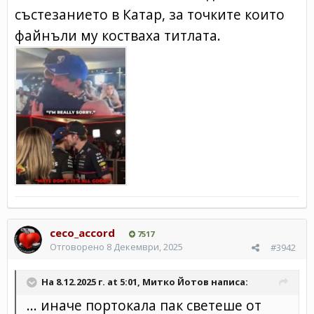
състезанието в Катар, за точките които
файнъли му костваха титлата.
ceco_accord
7517
Отговорено
8 Декември, 2025
#3942
На 8.12.2025 г. at 5:01,
Митко Йотов
написа:
... иначе портокала пак светеше от