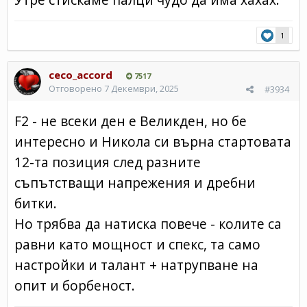
1
ceco_accord
7517
Отговорено
7 Декември, 2025
#3934
F2 - не всеки ден е Великден, но бе
интересно и Никола си върна стартовата
12-та позиция след разните
съпътстващи напрежения и дребни
битки.
Но трябва да натиска повече - колите са
равни като мощност и спекс, та само
настройки и талант + натрупване на
опит и борбеност.