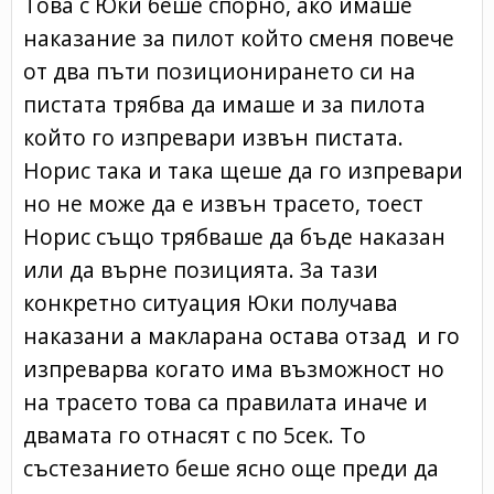
Това с Юки беше спорно, ако имаше
наказание за пилот който сменя повече
от два пъти позиционирането си на
пистата трябва да имаше и за пилота
който го изпревари извън пистата.
Норис така и така щеше да го изпревари
но не може да е извън трасето, тоест
Норис също трябваше да бъде наказан
или да върне позицията. За тази
конкретно ситуация Юки получава
наказани а макларана остава отзад и го
изпреварва когато има възможност но
на трасето това са правилата иначе и
двамата го отнасят с по 5сек. То
състезанието беше ясно още преди да