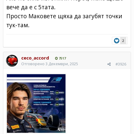
вече да е с 5тата.
Просто Маковете щяха да загубят точки
тук-там.
2
ceco_accord
7517
Отговорено
3 Декември, 2025
#3926