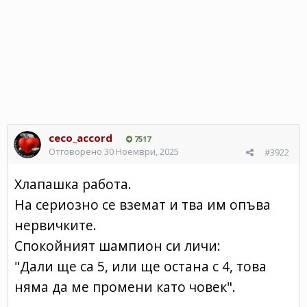
ceco_accord
7517
Отговорено
30 Ноември, 2025
#3922
Хлапашка работа.
На сериозно се вземат и тва им опъва
нервичките.
Спокойният шампион си личи:
"Дали ще са 5, или ще остана с 4, това
няма да ме промени като човек".