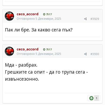
ceco_accord
7517
Отговорено
5 Декември, 2025
#3929
Пак ли бре. За какво сега пък?
ceco_accord
7517
Отговорено
5 Декември, 2025
#3930
Мда - разбрах.
Грешките са опит - да го трупа сега -
извънсезонно.
1