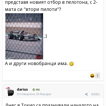
представя новият отбор в пелотона, с 2-
мата си "втори пилоти"?
;)
А и други новобранци има.
1
darius
995
Отговорено
20 Януари
#3955
Днес в Токио са празнували началото на