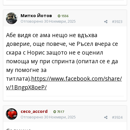
Митко Йотов
1556
Отговорено
30 Ноември, 2025
#3923
Абе видя се ама нещо не вдъхва
доверие, още повече, че Ръсел вчера се
скара с Норис защото не е оценил
помоща му при спринта (опитал се е да
му помогне за
титлата).
https://www.facebook.com/share/
v/1BngpX8oeP/
ceco_accord
7517
Отговорено
30 Ноември, 2025
#3924