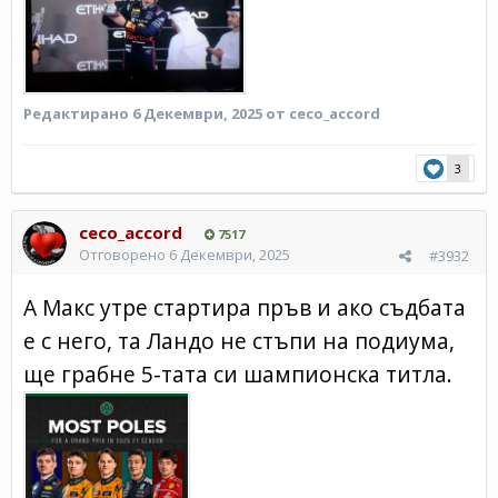
Редактирано
6 Декември, 2025
от ceco_accord
3
ceco_accord
7517
Отговорено
6 Декември, 2025
#3932
А Макс утре стартира пръв и ако съдбата
е с него, та Ландо не стъпи на подиума,
ще грабне 5-тата си шампионска титла.