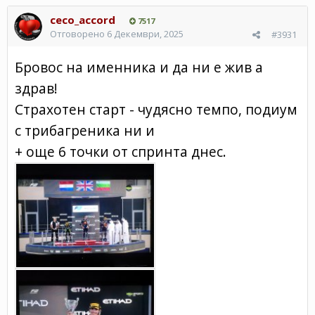
ceco_accord
7517
Отговорено
6 Декември, 2025
#3931
Бровос на именника и да ни е жив а
здрав!
Страхотен старт - чудясно темпо, подиум
с трибагреника ни и
+ още 6 точки от спринта днес.