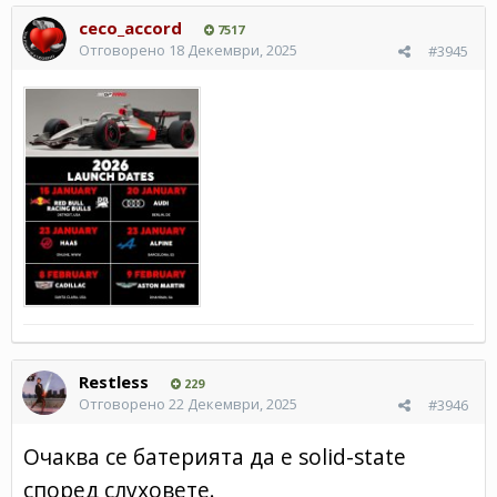
ceco_accord
7517
Отговорено
18 Декември, 2025
#3945
Restless
229
Отговорено
22 Декември, 2025
#3946
Очаква се батерията да е solid-state
според слуховете.