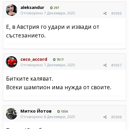
aleksandur
297
Отговорено
7 Декември, 2025
#3936
Е, в Австрия го удари и извади от
състезанието.
ceco_accord
7517
Отговорено
7 Декември, 2025
#3937
Битките каляват.
Всеки шампион има нужда от своите.
Митко Йотов
1556
Отговорено
8 Декември, 2025
#3938