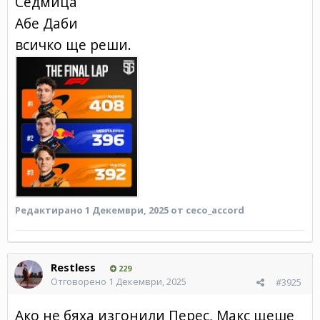
Седмица
Aбе Даби
всичко ще реши.
Редактирано
1 Декември, 2025
от ceco_accord
Restless
229
Отговорено
1 Декември, 2025
#3925
Ако не бяха изгонили Перес, Макс щеше