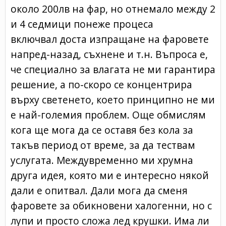
около 200лв на фар, но отнемало между 2
и 4 седмици понеже процеса
включвал доста изпращане на фаровете
напред-назад, съхнене и т.н. Въпроса е,
че специално за влагата не ми гарантира
решение, а по-скоро се концентрира
върху светенето, което принципно не ми
е най-големия проблем. Още обмислям
кога ще мога да се оставя без кола за
такъв период от време, за да тествам
услугата. Междувременно ми хрумна
друга идея, която ми е интересно някой
дали е опитвал. Дали мога да сменя
фаровете за обикновени халогенни, но с
лупи и просто сложа лед крушки. Има ли