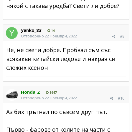
някой с такава уредба? Свети ли добре?
yanko_83
14
Отговорено
22 Ноември, 2022
#9
Не, не свети добре. Пробвал съм със
всякакви китайски ледове и накрая си
сложих ксенон
Honda_Z
1647
Отговорено
22 Ноември, 2022
#10
Аз бих тръгнал по съвсем друг път.
Първо - фарове от колите на части с