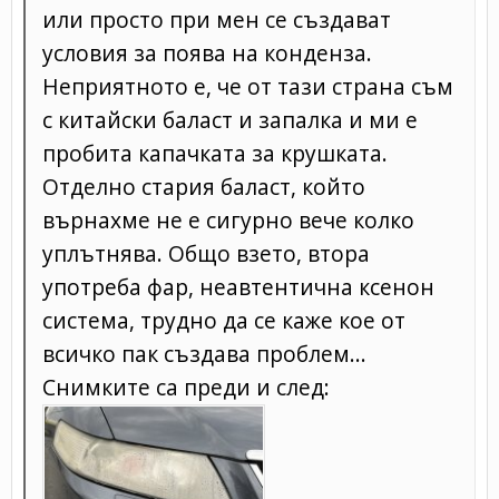
или просто при мен се създават
условия за поява на конденза.
Неприятното е, че от тази страна съм
с китайски баласт и запалка и ми е
пробита капачката за крушката.
Отделно стария баласт, който
върнахме не е сигурно вече колко
уплътнява. Общо взето, втора
употреба фар, неавтентична ксенон
система, трудно да се каже кое от
всичко пак създава проблем...
Снимките са преди и след: