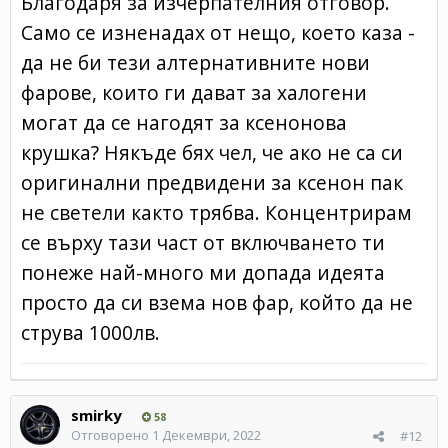
Благодаря за изчерпателния отговор.
Само се изненадах от нещо, което каза -
да не би тези алтернативните нови
фарове, които ги дават за халогени
могат да се нагодят за ксенонова
крушка? Някъде бях чел, че ако не са си
оригинални предвидени за ксенон пак
не светели както трябва. Концентрирам
се върху тази част от включването ти
понеже най-много ми допада идеята
просто да си взема нов фар, който да не
струва 1000лв.
smirky
58
Отговорено
1 Декември, 2022
#12