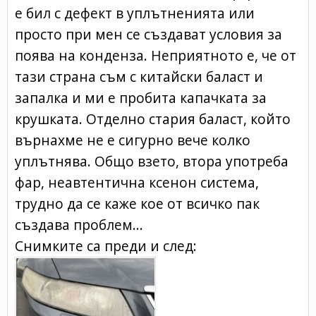
е бил с дефект в уплътненията или
просто при мен се създават условия за
поява на конденза. Неприятното е, че от
тази страна съм с китайски баласт и
запалка и ми е пробита капачката за
крушката. Отделно стария баласт, който
върнахме не е сигурно вече колко
уплътнява. Общо взето, втора употреба
фар, неавтентична ксенон система,
трудно да се каже кое от всичко пак
създава проблем...
Снимките са преди и след: