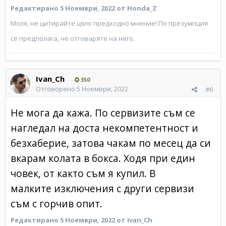
Редактирано
5 Ноември, 2022
от Honda_Z
Моля, не цитирайте цяло предходно мнение! По презумпция
се предполага, че отговаряте на него.
Ivan_Ch
350
Отговорено
5 Ноември, 2022
#6
Не мога да кажа. По сервизите съм се
нагледал на доста некомпетентност и
безхаберие, затова чакам по месец да си
вкарам колата в бокса. Ходя при един
човек, от както съм я купил. В
малките изключения с други сервизи
съм с горчив опит.
Редактирано
5 Ноември, 2022
от Ivan_Ch