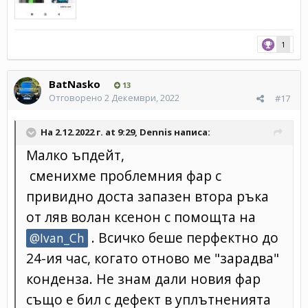
1
BatNasko
13
Отговорено
2 Декември, 2022
#17
На 2.12.2022 г. at 9:29,
Dennis
написа:
Малко ъпдейт,
сменихме проблемния фар с
привидно доста запазен втора ръка
от ляв волан ксенон с помощта на
. Всичко беше перфектно до
@Ivan_Ch
24-ия час, когато отново ме "зарадва"
конденза. Не знам дали новия фар
също е бил с дефект в уплътненията