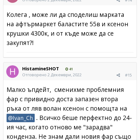
#14
Колега , може ли да споделиш марката
на афтърмаркет баластите 55в и ксенон
крушки 4300к, и от къде може да се
закупят?!
HistamineSHOT
41
Отговорено
2 Декември, 2022
#15
Малко ъпдейт, сменихме проблемния
фар с привидно доста запазен втора
ръка от ляв волан ксенон с помощта на
. Всичко беше перфектно до 24-
@Ivan_Ch
ия час, когато отново ме "зарадва"
конденза. Не знам дали новия фар също