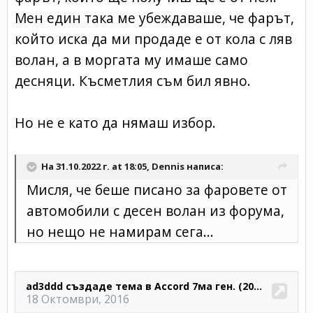
Мен един така ме убеждаваше, че фарът,
който иска да ми продаде е от кола с ляв
волан, а в моргата му имаше само
десняци. Късметлия съм бил явно.
Но не е като да нямаш избор.
На 31.10.2022 г. at 18:05,
Dennis
написа:
Мисля, че беше писано за фаровете от
автомобили с десен волан из форума,
но нещо не намирам сега...