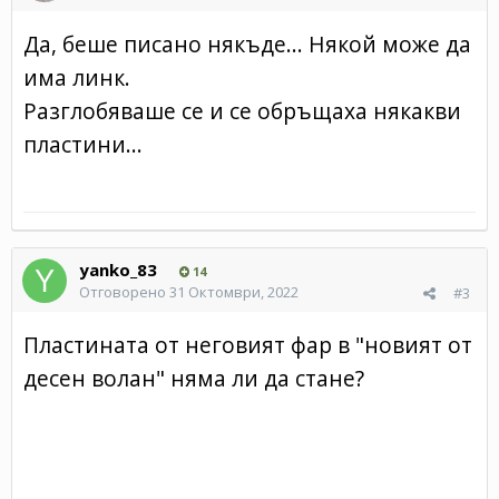
Да, беше писано някъде... Някой може да
има линк.
Разглобяваше се и се обръщаха някакви
пластини...
yanko_83
14
Отговорено
31 Октомври, 2022
#3
Пластината от неговият фар в "новият от
десен волан" няма ли да стане?