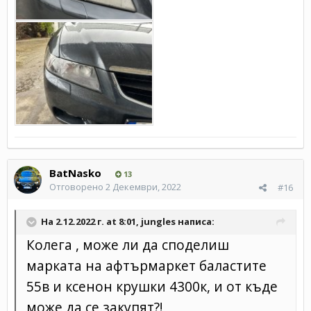
BatNasko
13
Отговорено
2 Декември, 2022
#16
На 2.12.2022 г. at 8:01,
jungles
написа:
Колега , може ли да споделиш
марката на афтърмаркет баластите
55в и ксенон крушки 4300к, и от къде
може да се закупят?!