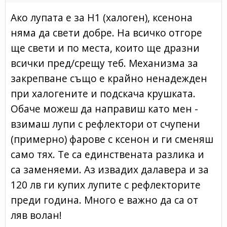
Ако лупата е за H1 (халоген), ксенона
няма да свети добре. На всичко отгоре
ще свети и по места, които ще дразни
всички пред/срещу теб. Механизма за
закрепване също е крайно ненадежден
при халогените и подскача крушката.
Обаче можеш да направиш като мен -
взимаш лупи с рефлектори от счупени
(примерно) фарове с ксенон и ги сменяш
само тях. Те са единствената разлика и
са заменяеми. Аз извадих далавера и за
120 лв ги купих лупите с рефлекторите
преди година. Много е важно да са от
ляв волан!