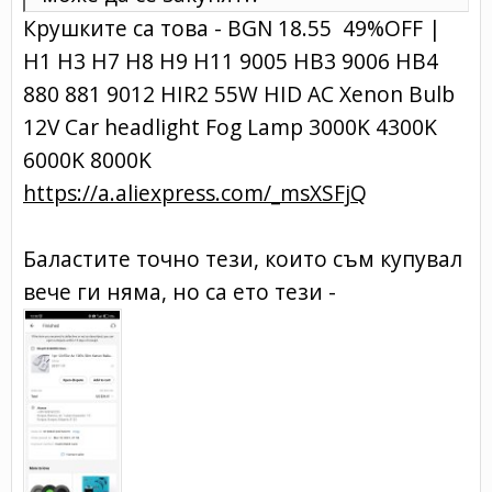
Крушките са това - BGN 18.55 49%OFF |
H1 H3 H7 H8 H9 H11 9005 HB3 9006 HB4
880 881 9012 HIR2 55W HID AC Xenon Bulb
12V Car headlight Fog Lamp 3000K 4300K
6000K 8000K
https://a.aliexpress.com/_msXSFjQ
Баластите точно тези, които съм купувал
вече ги няма, но са ето тези -