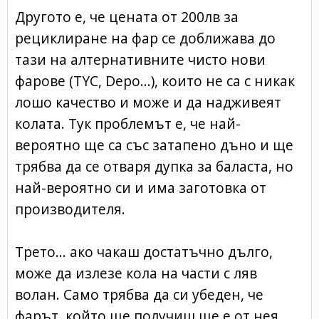
Другото е, че цената от 200лв за
рециклиране на фар се доближава до
тази на алтернативните чисто нови
фарове (TYC, Depo...), които не са с никак
лошо качество и може и да надживеят
колата. Тук проблемът е, че най-
вероятно ще са със затапено дъно и ще
трябва да се отваря дупка за баласта, но
най-вероятно си и има заготовка от
производителя.
Трето... ако чакаш достатъчно дълго,
може да излезе кола на части с ляв
волан. Само трябва да си убеден, че
фарът, който ще получиш ще е от нея.