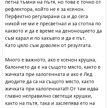
петна тъмни на пътя, но това е точно от
рефлектора, който не е за ксенон.
Перфектно регулирани са и до сега
никой не ми е пресветнал и за стотна по
каквото и да е време на денонощието да
съм карал и по какъвто и да е път.
Като цяло съм доволен от резултата.
Много е важното, ако е ксенон крушка,
балончето да е на същото място, както е
жичката при халогенната и ако е Лед
диодите да са на същото място, както
жичката при халогенната!!! От там идва
главно неправилно светещи крушки,
както на пътя, така и заслепява ето на