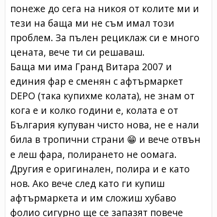
понеже до сега на никоя от колите ми и
тези на баща ми не съм имал този
проблем. За пълен рециклаж си е много
цената, вече ти си решаваш.
Баща ми има Гранд Витара 2007 и
единия фар е сменян с афтърмаркет
DEPO (така купихме колата), не знам от
кога е и колко години е, колата е от
България купуван чисто нова, не е нали
била в тропични страни
и вече отвън
😁
е леш фара, полирането не оомага.
Другия е оригинален, полира и е като
нов. Ако вече след като ги купиш
афтърмаркета и им сложиш хубаво
фолио сигурно ще се запазят повече