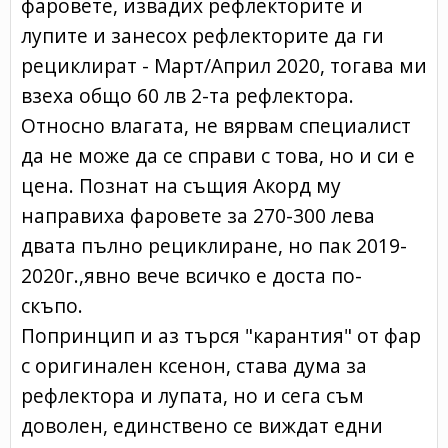
фаровете, извадих рефлекторите и
лупите и занесох рефлекторите да ги
рециклират - Март/Април 2020, тогава ми
взеха общо 60 лв 2-та рефлектора.
Относно влагата, не вярвам специалист
да не може да се справи с това, но и си е
цена. Познат на същия Акорд му
направиха фаровете за 270-300 лева
двата пълно рециклиране, но пак 2019-
2020г.,явно вече всичко е доста по-
скъпо.
Попринцип и аз търся "карантия" от фар
с оригинален ксенон, става дума за
рефлектора и лупата, но и сега съм
доволен, единствено се виждат едни