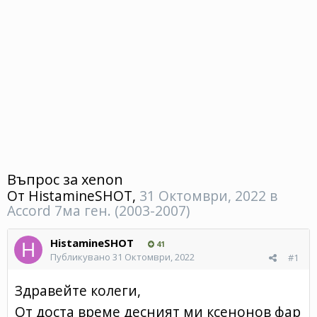
Въпрос за xenon
От
HistamineSHOT
,
31 Октомври, 2022
в
Accord 7ма ген. (2003-2007)
HistamineSHOT
41
Публикувано
31 Октомври, 2022
#1
Здравейте колеги,
От доста време десният ми ксенонов фар