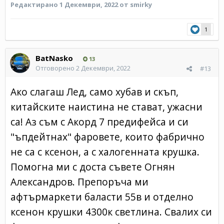
Редактирано
1 Декември, 2022
от smirky
1
BatNasko
13
Отговорено
2 Декември, 2022
#13
Ако слагаш Лед, само хубав и скъп,
китайските наистина не стават, ужасни
са! Аз съм с Акорд 7 предифейса и си
"ъпдейтнах" фаровете, които фабрично
не са с ксенон, а с халогенната крушка.
Помогна ми с доста съвете Огнян
Александров. Препоръча ми
афтърмаркети баласти 55в и отделно
ксенон крушки 4300к светлина. Свалих си