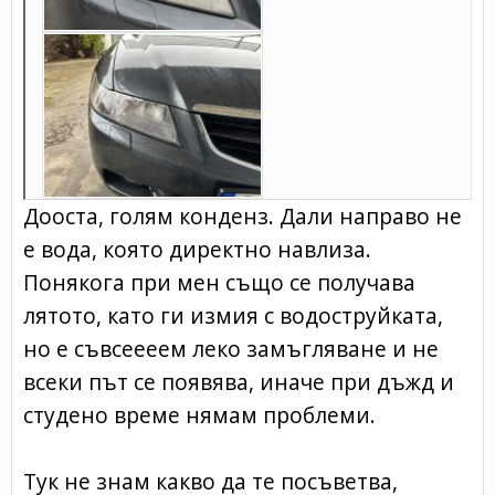
Дооста, голям конденз. Дали направо не
е вода, която директно навлиза.
Понякога при мен също се получава
лятото, като ги измия с водоструйката,
но е съвсеееем леко замъгляване и не
всеки път се появява, иначе при дъжд и
студено време нямам проблеми.
Тук не знам какво да те посъветва,