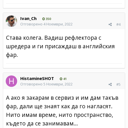
Ivan_Ch
350
Отговорено
4 Ноември, 2022
#4
Става колега. Вадиш рефлектора с
шредера и ги присаждаш в английския
фар.
HistamineSHOT
41
Отговорено
5 Ноември, 2022
#5
А ако я закарам в сервиз и им дам такъв
фар, дали ще знаят как да го нагласят.
Нито имам време, нито пространство,
където да се занимавам...