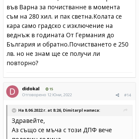
във Варна за почистванне в момента
съм на 280 хил. и пак светна.Колата се
кара само градско с изключение на
веднъж в годината От Германия до
България и обратно.Почистването е 250
лв. но не знам ще се получи ли
повторно?
didokal
15
Отговорено
12 Юни, 2022
#14
На 8.06.2022 г. at 8:26,
Dimitarpl
написа:
Здравейте,
Аз също се мъча с този ДПФ вече