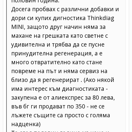
половин година.
Досега пробвах с различни добавки и
дори си купих дигностика Thinkdiag
MINI, защото друг начин няма за
махане на грешката като светне с
удивителна и трябва да се пусне
принудителна регенерация, а е
много отвратително като стане
повреме на път и няма сервиз на
близо да я регенерират . (Ако някой
има интерес към диагностиката -
закупена е от алиекспрес за 80 лева,
във бг ги продават по 350 - не се
лъжете същите са просто с голяма
надценка)