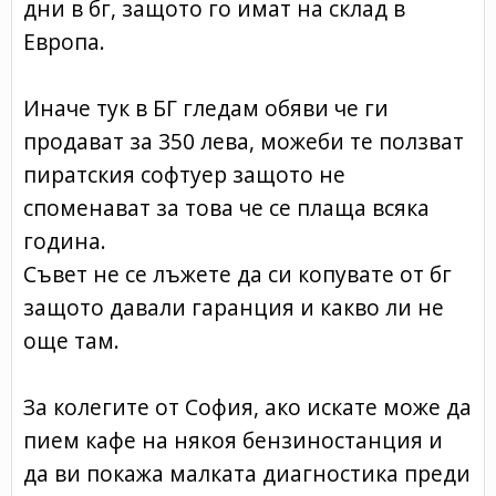
дни в бг, защото го имат на склад в
Европа.
Иначе тук в БГ гледам обяви че ги
продават за 350 лева, можеби те ползват
пиратския софтуер защото не
споменават за това че се плаща всяка
година.
Съвет не се лъжете да си копувате от бг
защото давали гаранция и какво ли не
още там.
За колегите от София, ако искате може да
пием кафе на някоя бензиностанция и
да ви покажа малката диагностика преди