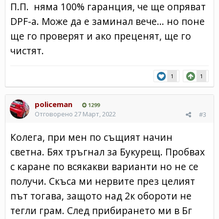
П.П. няма 100% гаранция, че ще опряват
DPF-a. Може да е заминал вече... но поне
ще го проверят и ако преценят, ще го
чистят.
1
1
policeman
1299
Отговорено
27 Март, 2022
#3
Колега, при мен по същият начин
светна. Бях тръгнал за Букурещ. Пробвах
с каране по всякакви варианти но не се
получи. Скъса ми нервите през целият
път тогава, защото над 2к обороти не
тегли грам. След прибирането ми в Бг