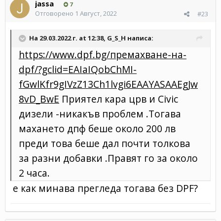
jassa
7
Отговорено
1 Август, 2022
#23
На 29.03.2022 г. at 12:38,
G_S_H
написа:
https://www.dpf.bg/премахване-на-
dpf/?gclid=EAIaIQobChMI-
fGwlKfr9gIVzZ13Ch1lvgi6EAAYASAAEgJw
8vD_BwE
Приятел кара црв и Civic
дизели -никакъв проблем .Тогава
махането дпф беше около 200 лв
преди това беше дал почти толкова
за разни добавки .Правят го за около
2 часа.
е как минава прегледа тогава без DPF?