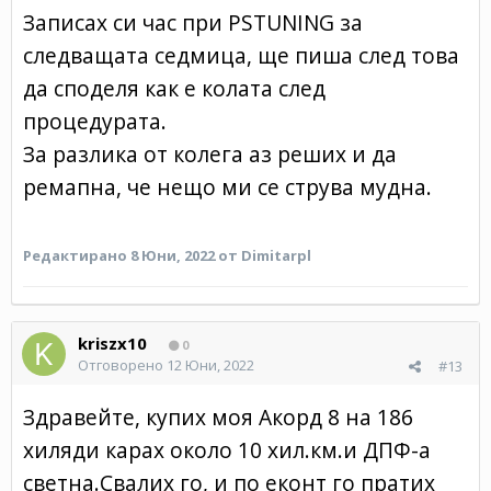
Записах си час при PSTUNING за
следващата седмица, ще пиша след това
да споделя как е колата след
процедурата.
За разлика от колега аз реших и да
ремапна, че нещо ми се струва мудна.
Редактирано
8 Юни, 2022
от Dimitarpl
kriszx10
0
Отговорено
12 Юни, 2022
#13
Здравейте, купих моя Акорд 8 на 186
хиляди карах около 10 хил.км.и ДПФ-а
светна.Свалих го, и по еконт го пратих