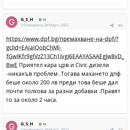
G_S_H
16
Отговорено
29 Март, 2022
#6
https://www.dpf.bg/премахване-на-dpf/?
gclid=EAIaIQobChMI-
fGwlKfr9gIVzZ13Ch1lvgi6EAAYASAAEgJw8vD_
BwE
Приятел кара црв и Civic дизели
-никакъв проблем .Тогава махането дпф
беше около 200 лв преди това беше дал
почти толкова за разни добавки .Правят
го за около 2 часа.
G_S_H
16
Отговорено
29 Март, 2022
#7