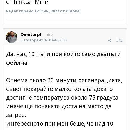
с Thinkcar Mini?
Редактирано
12 Юни, 2022
от didokal
Dimitarpl
0
Отговорено
14 Юни, 2022
#15
Да, над 10 пъти при които само двапъти
фейлна.
Отнема около 30 минути регенерацията,
съвет покарайте малко колата докато
достигне температура около 75 градуса
иначе ще почакате доста на място да
загрее.
Интересното при мен беше, че над 10