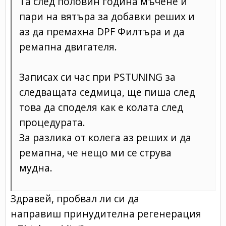
Та след половин година мъчене и
пари на вятъра за добавки реших и
аз да премахна DPF Филтъра и да
ремапна двигателя.
Записах си час при PSTUNING за
следващата седмица, ще пиша след
това да споделя как е колата след
процедурата.
За разлика от колега аз реших и да
ремапна, че нещо ми се струва
мудна.
Здравей, пробвал ли си да
направиш принудителна регенерация