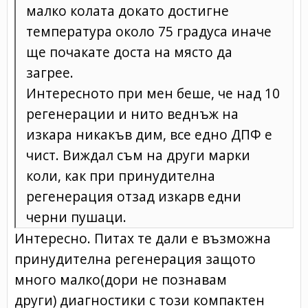
малко колата докато достигне
температура около 75 градуса иначе
ще почакате доста на място да
загрее.
Интересното при мен беше, че над 10
регенерации и нито веднъж на
изкара никакъв дим, все едно ДПФ е
чист. Виждал съм на други марки
коли, как при принудителна
регенерация отзад изкарв едни
черни пушаци.
Интересно. Питах те дали е възможна
принудителна регенерация защото
много малко(дори не познавам
други) диагностики с този компактен