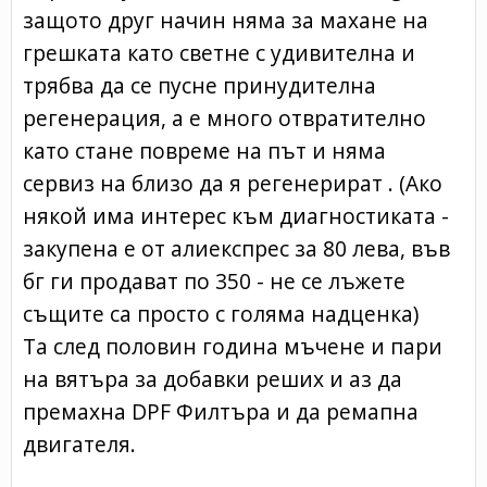
защото друг начин няма за махане на
грешката като светне с удивителна и
трябва да се пусне принудителна
регенерация, а е много отвратително
като стане повреме на път и няма
сервиз на близо да я регенерират . (Ако
някой има интерес към диагностиката -
закупена е от алиекспрес за 80 лева, във
бг ги продават по 350 - не се лъжете
същите са просто с голяма надценка)
Та след половин година мъчене и пари
на вятъра за добавки реших и аз да
премахна DPF Филтъра и да ремапна
двигателя.