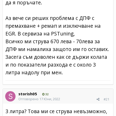
да я поръчате.
Аз вече си реших проблема с ДПФ с
премахване + ремап и изключване на
EGR. В сервиза на PSTuning,
Всичко ми струва 670 лева - 70лева за
ДПФ ми намалиха защото им го оставих.
Засега съм доволен как се държи колата
и по показатели разхода е с около 3
литра надолу при мен.
storish05
32
Отговорено
17 Юни, 2022
#21
3 литра? Това ми се струва невъзможно,