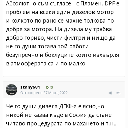
Абсолютно съм съгласен с Пламен. DPF е
проблем на всеки един дизелов мотор
и колкото по рано се махне толкова по
добре за мотора. На дизела му трябва
добро гориво, чисти филтри и нищо да
не го души тогава той работи
безупречно и боклуците които изхвърля
в атмосферата са и по малко.
stany681
43
Отговорено
27 Март, 2022
#5
Че го души дизела ДПФ-а е ясно,но
никой не казва къде в София да стане
читаво процедурата по махането и т.н..