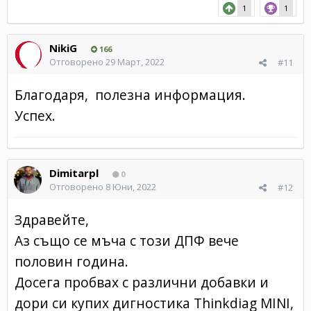
1
1
NikiG
166
Отговорено
29 Март, 2022
#11
Благодаря, полезна информация.
Успех.
Dimitarpl
0
Отговорено
8 Юни, 2022
#12
Здравейте,
Аз също се мъча с този ДПФ вече
половин година.
Досега пробвах с различни добавки и
дори си купих дигностика Thinkdiag MINI,