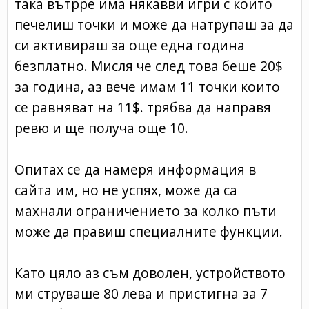
така вътрре има някавви игри с които
печелиш точки и може да натрупаш за да
си активираш за още една година
безплатно. Мисля че след това беше 20$
за година, аз вече имам 11 точки които
се равняват на 11$. трябва да направя
ревю и ще получа още 10.
Опитах се да намеря информация в
сайта им, но не успях, може да са
махнали ограничението за колко пъти
може да правиш специалните функции.
Като цяло аз съм доволен, устройството
ми струваше 80 лева и пристигна за 7