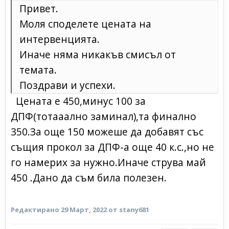
Привет.
Моля споделете цената на
интервенцията.
Иначе няма никакъв смисъл от
темата.
Поздрави и успехи.
Цената е 450,минус 100 за
ДПФ(тотааално заминал),та финално
350.За още 150 можеше да добавят със
същия прокол за ДПФ-а още 40 к.с.,но не
го намерих за нужно.Иначе струва май
450 .Дано да съм била полезен.
Редактирано
29 Март, 2022
от stany681