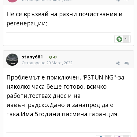
Не се връзвай на разни почиствания и
регенерации;
1
stany681
43
Отговорено
29 Март, 2022
#8
Проблемът е приключен."PSTUNING"-за
няколко часа беше готово, всичко
работи,тествах днес и на
извънградско.Дано и занапред да е
така.Има 5години писмена гаранция.