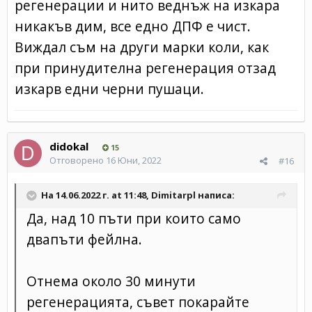
регенерации и нито веднъж на изкара
никакъв дим, все едно ДПФ е чист.
Виждал съм на други марки коли, как
при принудителна регенерация отзад
изкарв едни черни пушаци.
didokal
15
Отговорено
16 Юни, 2022
#16
На 14.06.2022 г. at 11:48,
Dimitarpl
написа:
Да, над 10 пъти при които само
двапъти фейлна.
Отнема около 30 минути
регенерацията, съвет покарайте