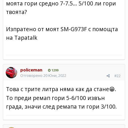
моята гори средно 7-7.5... 5/100 ли гори
твоята?
Изпратено от моят SM-G973F с помощта
на Tapatalk
policeman
1299
Отговорено
20 Юни, 2022
#22
Това с трите литра няма как да стане
.
😁
То преди ремап гори 5-6/100 извън
града, значи след ремапа ти гори 3/100.