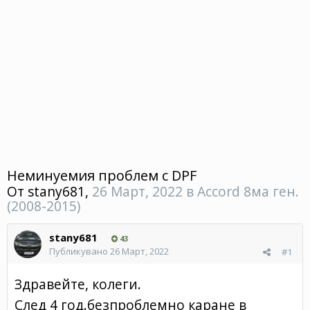
Неминуемия проблем с DPF
От
stany681
,
26 Март, 2022
в
Accord 8ма ген.
(2008-2015)
stany681
43
Публикувано
26 Март, 2022
#1
Здравейте, колеги.
След 4 год.безпроблемно каране в