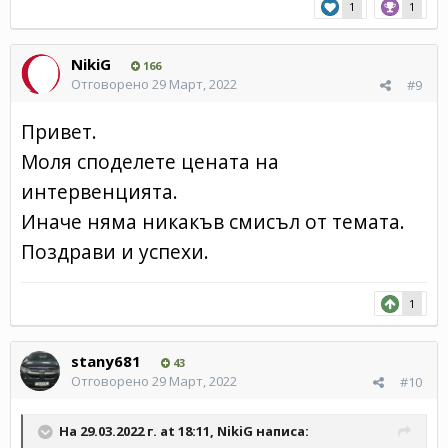
1
1
NikiG
166
Отговорено
29 Март, 2022
#9
Привет.
Моля споделете цената на
интервенцията.
Иначе няма никакъв смисъл от темата.
Поздрави и успехи.
1
stany681
43
Отговорено
29 Март, 2022
#10
На 29.03.2022 г. at 18:11,
NikiG
написа: