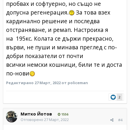
пробвах и софтуерно, но също не
допусна регенерация.
За това взех
кардинално решение и последва
отстраняване, и ремап. Настроиха я
на 195кс. Колата се държи прекрасно,
върви, не пуши и минава преглед с по-
добри показатели от почти
всички немски кошници, били те и доста
по-нови
Редактирано
27 Март, 2022
от policeman
2
Митко Йотов
1556
Отговорено
27 Март, 2022
#4