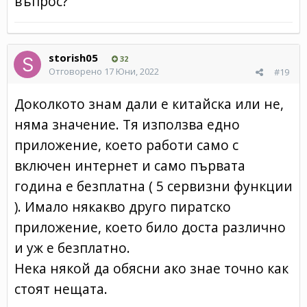
въпрос?
storish05
32
Отговорено
17 Юни, 2022
#19
Доколкото знам дали е китайска или не,
няма значение. Тя използва едно
приложение, което работи само с
включен интернет и само първата
година е безплатна ( 5 сервизни функции
). Имало някакво друго пиратско
приложение, което било доста различно
и уж е безплатно.
Нека някой да обясни ако знае точно как
стоят нещата.