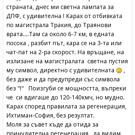
страната, днес ми светна лампата за
ДПФ, с удивителна ! Карах от отбивката
по магистрала Тракия, до Траянови
врата....Там са около 6-7 км, в едната
посока , разбит път, кара се на 3-та или
чат-пат на 2-ра скорост. На връщане, на
излизане на магистралата светна пустия
му символ, директно с удивителната
,
без даже и да предупреди със символа
без "!" Поизгуби се мощността, въпреки
че си вдигаше до 120-140кмч, но мудно.
Карах според правилата за регенерация,
Ихтиман-София, без резултат.
Моля за съвет къде да отида за
принудителна регенерация , да видим