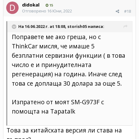
didokal
15
Отговорено
16 Юни, 2022
#18
На 16.06.2022 г. at 18:08,
storish05
написа:
Поправете ме ако греша, но с
ThinkCar мисля, че имаше 5
безплатни сервизни функции ( в това
число е и принудителната
регенерация) на година. Иначе след
това се доплаща 30 долара за още 5.
Изпратено от моят SM-G973F с
помощта на Tapatalk
Това за китайската версия ли става на