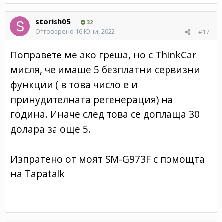
storish05
32
Отговорено
16 Юни, 2022
#17
Поправете ме ако греша, но с ThinkCar
мисля, че имаше 5 безплатни сервизни
функции ( в това число е и
принудителната регенерация) на
година. Иначе след това се доплаща 30
долара за още 5.
Изпратено от моят SM-G973F с помощта
на Tapatalk