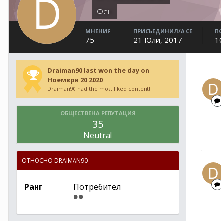
Фен
МНЕНИЯ
ПРИСЪЕДИНИЛ/А СЕ
П
75
21 Юли, 2017
1
Draiman90 last won the day on
Ноември 20 2020
Draiman90 had the most liked content!
ОБЩЕСТВЕНА РЕПУТАЦИЯ
35
Neutral
ОТНОСНО DRAIMAN90
Ранг
Потребител