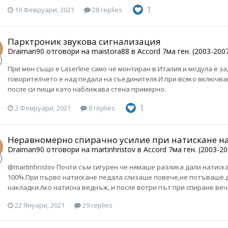
1
19 Февруари, 2021
28 replies
Парктроник звукова сигнализация
Draiman90
отговори на
maistora88
в
Accord 7ма ген. (2003-200
При мен също е Laserline само че монтиран в Италия и модула е з
говорителчето е над педала на съединителя.И при всяко включва
после си пищи като наближава стена примерно.
1
2 Февруари, 2021
8 replies
Неравномерно спирачно усилие при натискане н
Draiman90
отговори на
martinhristov
в
Accord 7ма ген. (2003-20
@martinhristov Почти съм сигурен че нямаше разлика дали натиск
100%.При първо натискане педала слизаше повече,не потъваше до
накладки.Ако натисна веднъж, и после вотри път при спиране веч
22 Януари, 2021
29 replies