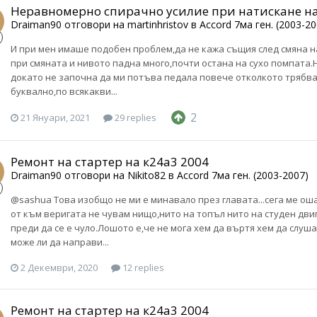
Неравномерно спирачно усилие при натискане н
Draiman90
отговори на
martinhristov
в
Accord 7ма ген. (2003-20
И при мен имаше подобен проблем,да не кажа същия след смяна н
при смяната и нивото падна много,почти остана на сухо помпата
докато не започна да ми потъва педала повече отколкото трябв
буквално,по всякакви...
2
21 Януари, 2021
29 replies
Ремонт на стартер на к24а3 2004
Draiman90
отговори на
Nikito82
в
Accord 7ма ген. (2003-2007)
@sashua Това изобщо не ми е минавало през главата...сега ме оша
от към веригата не чувам нищо,нито на топъл нито на студен дв
преди да се е чуло.Лошото е,че не мога хем да въртя хем да слуша
може ли да направи...
2 Декември, 2020
12 replies
Ремонт на стартер на к24а3 2004