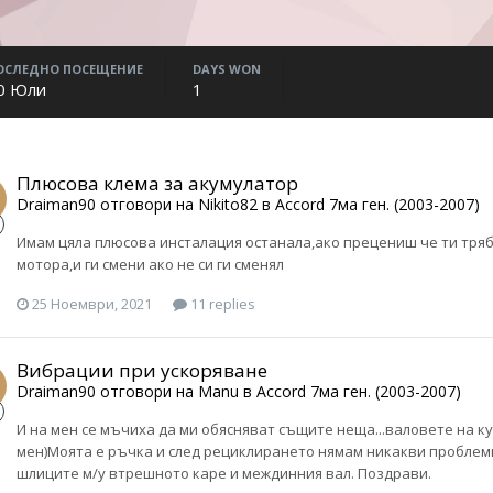
ОСЛЕДНО ПОСЕЩЕНИЕ
DAYS WON
0 Юли
1
Плюсова клема за акумулатор
Draiman90
отговори на
Nikito82
в
Accord 7ма ген. (2003-2007)
Имам цяла плюсова инсталация останала,ако прецениш че ти тряб
мотора,и ги смени ако не си ги сменял
25 Ноември, 2021
11 replies
Вибрации при ускоряване
Draiman90
отговори на
Manu
в
Accord 7ма ген. (2003-2007)
И на мен се мъчиха да ми обясняват същите неща...валовете на к
мен)Моята е ръчка и след рециклирането нямам никакви проблеми
шлиците м/у втрешното каре и междинния вал. Поздрави.