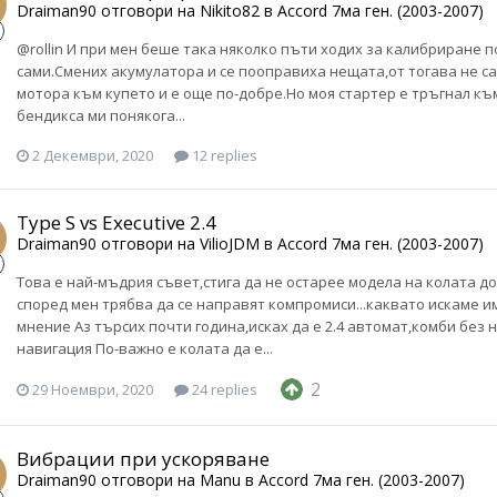
Draiman90
отговори на
Nikito82
в
Accord 7ма ген. (2003-2007)
@rollin И при мен беше така няколко пъти ходих за калибриране по
сами.Смених акумулатора и се пооправиха нещата,от тогава не са
мотора към купето и е още по-добре.Но моя стартер е тръгнал къ
бендикса ми понякога...
2 Декември, 2020
12 replies
Type S vs Executive 2.4
Draiman90
отговори на
VilioJDM
в
Accord 7ма ген. (2003-2007)
Това е най-мъдрия съвет,стига да не остарее модела на колата д
според мен трябва да се направят компромиси...каквато искаме им
мнение Аз търсих почти година,исках да е 2.4 автомат,комби без н
навигация По-важно е колата да е...
2
29 Ноември, 2020
24 replies
Вибрации при ускоряване
Draiman90
отговори на
Manu
в
Accord 7ма ген. (2003-2007)