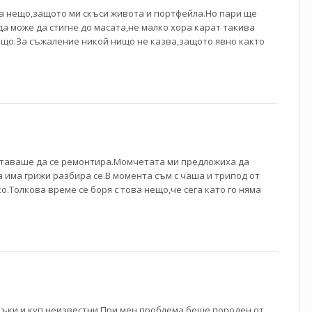
а нещо,защото ми скъси живота и портфейла.Но пари ще
да може да стигне до масата,не малко хора карат такива
ещо.За съжаление никой нищо не казва,защото явно както
 ставаше да се ремонтира.Момчетата ми предложиха да
а има грижи разбира се.В момента съм с чаша и трипод от
ко.Толкова време се боря с това нещо,че сега като го няма
о мъки и куп неизвестни.При мен проблема беше породен от