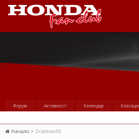
Форум
Активност
Календар
Класаци
Начало
Draiman90