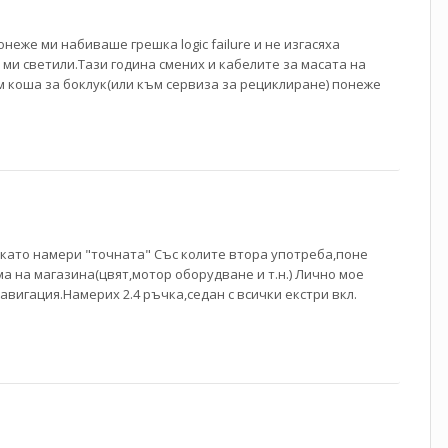
неже ми набиваше грешка logic failure и не изгасяха
 ми светили.Тази година смених и кабелите за масата на
м коша за боклук(или към сервиза за рециклиране) понеже
окато намери "точната" Със колите втора употреба,поне
а на магазина(цвят,мотор оборудване и т.н.) Лично мое
авигация.Намерих 2.4 ръчка,седан с всички екстри вкл.