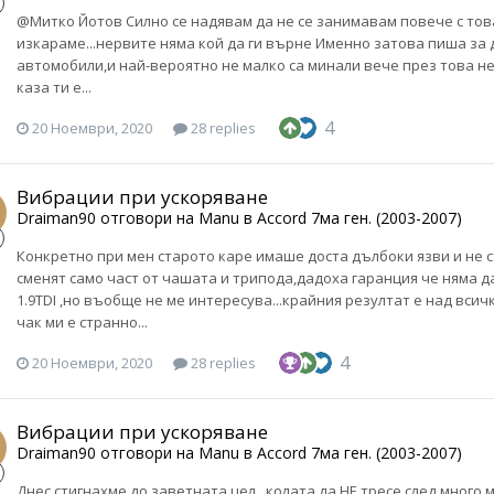
@Митко Йотов Силно се надявам да не се занимавам повече с тов
изкараме...нервите няма кой да ги върне Именно затова пиша за 
автомобили,и най-вероятно не малко са минали вече през това н
каза ти е...
4
20 Ноември, 2020
28 replies
Вибрации при ускоряване
Draiman90
отговори на
Manu
в
Accord 7ма ген. (2003-2007)
Конкретно при мен старото каре имаше доста дълбоки язви и не
сменят само част от чашата и трипода,дадоха гаранция че няма д
1.9TDI ,но въобще не ме интересува...крайния резултат е над всич
чак ми е странно...
4
20 Ноември, 2020
28 replies
Вибрации при ускоряване
Draiman90
отговори на
Manu
в
Accord 7ма ген. (2003-2007)
Днес стигнахме до заветната цел...колата да НЕ тресе след мног