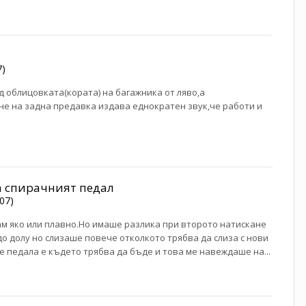
7)
ад облицовката(кората) на багажника от ляво,а
не на задна предавка издава еднократен звук,че работи и
а спирачният педал
07)
ам яко или плавно.Но имаше разлика при второто натискане
 долу но слизаше повече отколкото трябва да слиза с нови
е педала е където трябва да бъде и това ме навеждаше на...