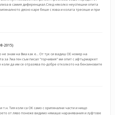
влиза в самия диференциал.След няколко неуспешни опита
Оригиналното дясно каре беше с язва и колата тресеше и при
08-2015)
не знам на 8ма как е... От тук си вадиш ОЕ номер на
та за 7ма ген съм писал "горчивия" ми опит с афтърмаркет
е коли да им се отразява по-добре отколкото на бензиновите
и т.н. Тия коли са ОК само с оригинални части и нищо
арето от ляво понеже видимо нямаше наранявания и луфтове