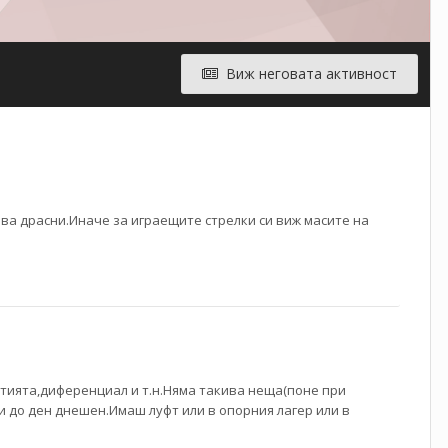
Виж неговата активност
ва драсни.Иначе за играещите стрелки си виж масите на
утията,диференциал и т.н.Няма такива неща(поне при
 до ден днешен.Имаш луфт или в опорния лагер или в