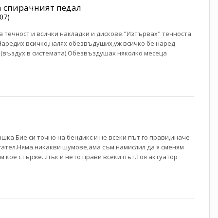
а спирачният педал
07)
а течност и всички накладки и дискове."Изтървах" течноста
.Наредих всичко,налях обезвъдуших,уж всичко бе наред
а(въздух в системата).Обезвъздушах няколко месеца
шка Бие си точно на бендикс и не всеки път го прави,иначе
игател.Няма никакви шумове,ама съм намислил да я сменям
м кое стърже...пък и не го прави всеки път.Тоя актуатор