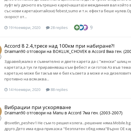
луфт м/у дясното вътрешно каре(чашата) и междинния вал който 
със нови карета(китайски) febest,sumo и т.н. ефекта беше нулев.
скорост от...
9
19 Ноември, 2020
28 replies
Accord 8 2.4,тресе над 100км при набиране?!
Draiman90
отговори на
BOKLUK_CHOVEK
в
Accord 8ма ген. (20
Здравей,малко е съмнително и двете карета да с "женски" шлиц но 
каретата,а тук ги приравняваш към фебест и си готов Аз във тема
карета,но може би такъв ми е бил късмета а може и на дизеловит
противно на всякаква...
14 Ноември, 2020
88 replies
Вибрации при ускоряване
Draiman90
отговори на
Manu
в
Accord 7ма ген. (2003-2007)
@svetlin_peshev1 Не съм го решил колега...решение няма.Mobile.bg 
друго.Дето има една приказка "безплатен обяд няма"Върнх ОЕ к