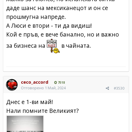
даде шанс на мексиканецот и он се
прошмугна напреде.
А Люси е втори - ти да видиш!
Кой е пръв, е вече банално, но и важно
за бизнеса на
в чайната.
ceco_accord
7518
Отговорено
1 Май, 2024
#3530
Днес е 1-ви май!
Нали помните Великият?