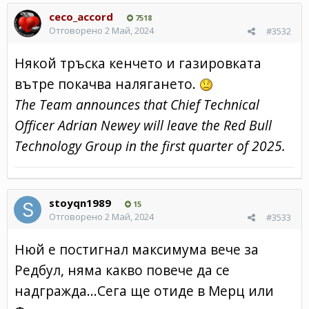
ceco_accord
7518
Отговорено
2 Май, 2024
#3532
Някой тръска кенчето и газировката
вътре покачва налягането.
The Team announces that Chief Technical
Officer Adrian Newey will leave the Red Bull
Technology Group in the first quarter of 2025.
stoyqn1989
15
Отговорено
2 Май, 2024
#3533
Нюй е постигнал максимума вече за
Редбул, няма какво повече да се
надгражда...Сега ще отиде в Мерц или