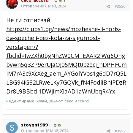
7518
Отговорено
6 Май, 2024
#3556
Не ги отписвай!
https://clubs1.bg/news/mozheshe-li-noris-
da-specheli-bez-kola-za-sigurnost-
verstapen/?
fbclid=IwZXh0bgNhZW0CMTEAAR2lWq6Ohg
bvwn5q3ZP9erUJaOJ05MQt0bzecj_nDPHFCm
IM7rA3c9XcXeg_aem_AYGolYVos1g6dD7rQ5L
LBG94iG32LRweLKy7GQVk_fN4FodliBhiPDzR
Dr8L9BBbdi1DWjimXlaAD1aWnUbqR4Yx
Редактирано
6 Май, 2024
от ceco_accord
stoyqn1989
15
Отговорено
18 Май, 2024
#3557