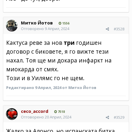
Митко Йотов
1556
Отговорено
9 Април, 2024
#3528
Кактуса реве за нов
три
годишен
договор с биковете, я го вижте тези
нахал. Тоя ще ми докара инфаркт на
миокарда от смях.
Този и в Уилямс го не щем.
Редактирано
9 Април, 2024
от Митко Йотов
ceco_accord
7518
Отговорено
20 Април, 2024
#3529
Жалко за Алонсо, но испанската битка