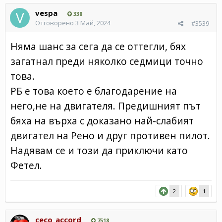
vespa
338
Отговорено
3 Май, 2024
#3539
Няма шанс за сега да се оттегли, бях
загатнал преди няколко седмици точно
това.
РБ е това което е благодарение на
него,не на двигателя. Предишният път
бяха на върха с доказано най-слабият
двигател на Рено и друг противен пилот.
Надявам се и този да приключи като
Фетел.
2
1
ceco_accord
7518