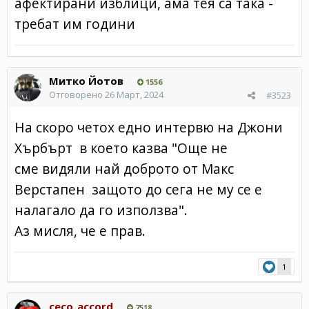
афектирани изблици, ама тея са така -
требат им години
Митко Йотов
1556
Отговорено
26 Март, 2024
#3523
На скоро четох едно интервю на Джони
Хърбърт в което казва "Още не
сме видяли най доброто от Макс
Верстапен защото до сега не му се е
налагало да го използва".
Аз мисля, че е прав.
1
ceco_accord
7518