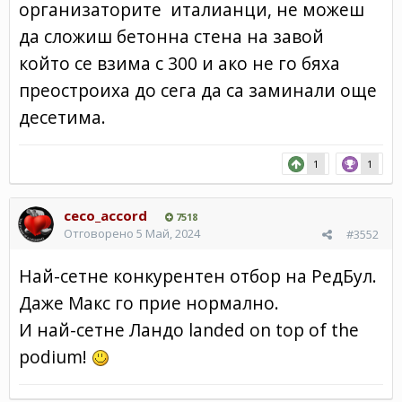
организаторите италианци, не можеш
да сложиш бетонна стена на завой
който се взима с 300 и ако не го бяха
преостроиха до сега да са заминали още
десетима.
1
1
ceco_accord
7518
Отговорено
5 Май, 2024
#3552
Най-сетне конкурентен отбор на РедБул.
Даже Макс го прие нормално.
И най-сетне Ландо landed on top of the
podium!