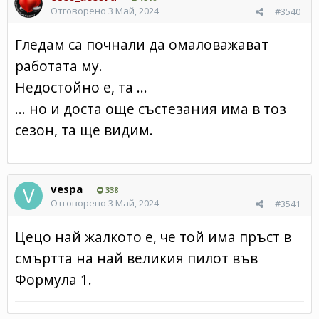
Отговорено
3 Май, 2024
#3540
Гледам са почнали да омаловажават
работата му.
Недостойно е, та ...
... но и доста още състезания има в тоз
сезон, та ще видим.
vespa
338
Отговорено
3 Май, 2024
#3541
Цецо най жалкото е, че той има пръст в
смъртта на най великия пилот във
Формула 1.