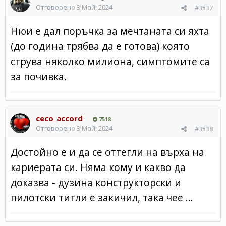
Отговорено
3 Май, 2024
#3537
Нюи е дал поръчка за мечтаната си яхта
(до година трябва да е готова) която
струва няколко милиона, симптомите са
за почивка.
ceco_accord
7518
Отговорено
3 Май, 2024
#3538
Достойно е и да се оттегли на върха на
кариерата си. Няма кому и какво да
доказва - дузина конструкторски и
пилотски титли е закичил, така чее ...