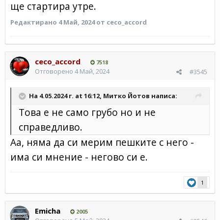
ще стартира утре.
Редактирано
4 Май, 2024
от ceco_accord
ceco_accord
7518
Отговорено
4 Май, 2024
#3545
На 4.05.2024 г. at 16:12,
Митко Йотов
написа:
Това е не само грубо но и не
справедливо.
Аа, няма да си мерим пешките с него -
има си мнение - негово си е.
1
Emicha
2005