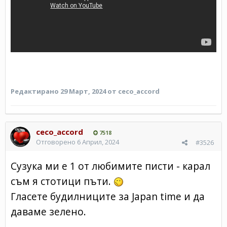
Редактирано
29 Март, 2024
от ceco_accord
ceco_accord
7518
Отговорено
6 Април, 2024
#3526
Сузука ми е 1 от любимите писти - карал
съм я стотици пъти.
Гласете будилниците за Japan time и да
даваме зелено.