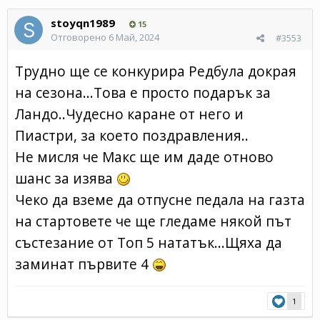
stoyqn1989
15
Отговорено
6 Май, 2024
#3553
Трудно ще се конкурира Редбула докрая
на сезона...Това е просто подарък за
Ландо..Чудесно каране от него и
Пиастри, за което поздравления..
Не мисля че Макс ще им даде отново
шанс за изява
Чеко да вземе да отпусне педала на газта
на стартовете че ще гледаме някой път
състезание от Топ 5 нататък...Щяха да
заминат първите 4
1