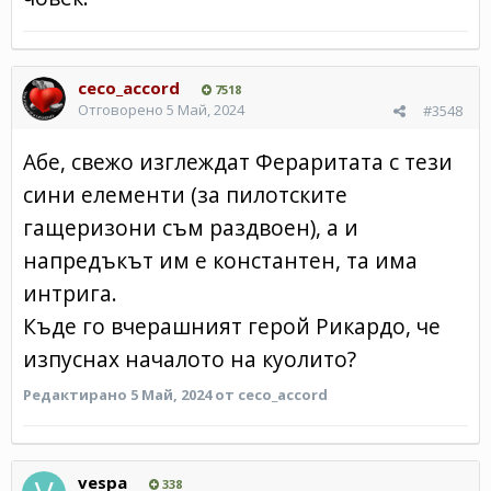
ceco_accord
7518
Отговорено
5 Май, 2024
#3548
Абе, свежо изглеждат Фераритата с тези
сини елементи (за пилотските
гащеризони съм раздвоен), а и
напредъкът им е константен, та има
интрига.
Къде го вчерашният герой Рикардо, че
изпуснах началото на куолито?
Редактирано
5 Май, 2024
от ceco_accord
vespa
338