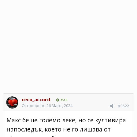
ceco_accord
7518
Отговорено
26 Март, 2024
#3522
Макс беше големо леке, но се култивира
напоследък, което не го лишава от