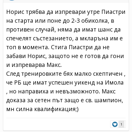
Норис трябва да изпревари утре Пиастри
на старта или поне до 2-3 обиколка, в
противен случай, няма да имат шанс да
спечелят състезанието, а мкларъна им е
топ в момента. Стига Пиастри да не
забави Норис, защото не е готов да гони
и изпреварва Макс.
След тренировките бях малко скептичен ,
че РБ ще имат успешен уикенд на Имола
, но направиха и невъзможното. Макс
доказа за сетен път защо е св. шампион,
мн силна квалификация;)
1