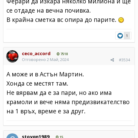
Ферари да изкара няколко милиона и ще
се отдаде на вечна почивка.
В крайна сметка вс опира до парите.
1
ceco_accord
7518
Отговорено
2 Май, 2024
#3534
А може и в Астън Мартин.
Хонда се местят там.
Не вярвам да е за пари, но ако има
крамоли и вече няма предизвикателство
на 1 връх, време е за друг.
stoyqn1989
15