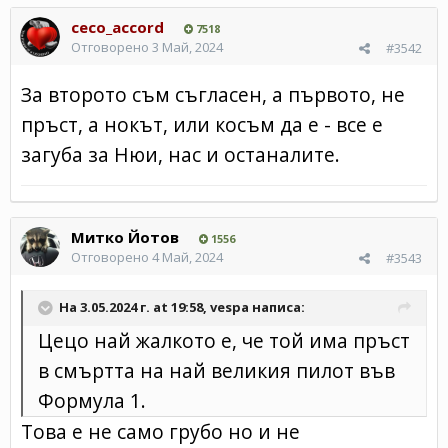
ceco_accord
7518
Отговорено
3 Май, 2024
#3542
За второто съм съгласен, а първото, не
пръст, а нокът, или косъм да е - все е
загуба за Нюи, нас и останалите.
Митко Йотов
1556
Отговорено
4 Май, 2024
#3543
На 3.05.2024 г. at 19:58,
vespa
написа:
Цецо най жалкото е, че той има пръст
в смъртта на най великия пилот във
Формула 1.
Това е не само грубо но и не