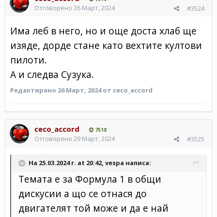
Отговорено
26 Март, 2024
#3524
Има леб в него, но и още доста хлаб ще
изяде, дорде стане като вехтите култови
пилоти.
А и следва Сузука.
Редактирано
26 Март, 2024
от ceco_accord
ceco_accord
7518
Отговорено
29 Март, 2024
#3525
На 25.03.2024 г. at 20:42,
vespa
написа:
Темата е за Формула 1 в общи
дискусии а що се отнася до
двигателят той може и да е най