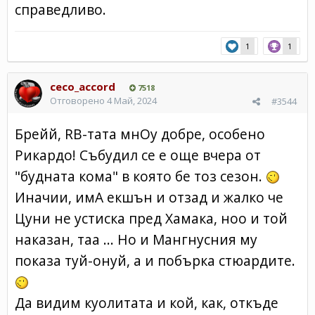
справедливо.
1
1
ceco_accord
7518
Отговорено
4 Май, 2024
#3544
Брейй, RB-тата мнОу добре, особено
Рикардо! Събудил се е още вчера от
"будната кома" в която бе тоз сезон.
Иначии, имА екшън и отзад и жалко че
Цуни не устиска пред Хамака, ноо и той
наказан, таа ... Но и Мангнусния му
показа туй-онуй, а и побърка стюардите.
Да видим куолитата и кой, как, откъде