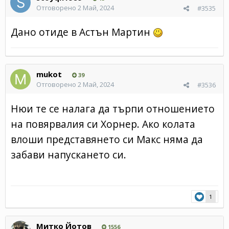
Отговорено
2 Май, 2024
#3535
Дано отиде в Астън Мартин
mukot
39
Отговорено
2 Май, 2024
#3536
Нюи те се налага да търпи отношението
на повярвалия си Хорнер. Ако колата
влоши представянето си Макс няма да
забави напускането си.
1
Митко Йотов
1556