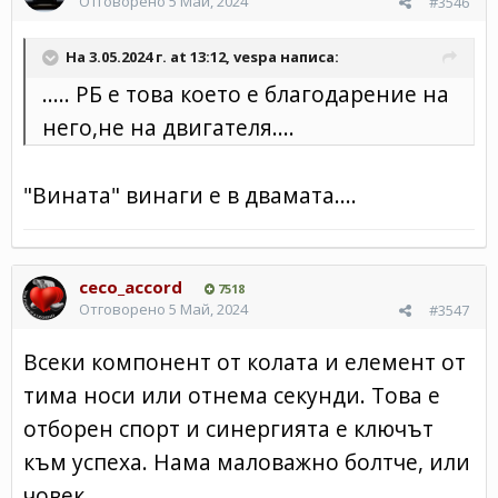
Отговорено
5 Май, 2024
#3546
На 3.05.2024 г. at 13:12,
vespa
написа:
..... РБ е това което е благодарение на
него,не на двигателя....
"Вината" винаги е в двамата....
ceco_accord
7518
Отговорено
5 Май, 2024
#3547
Всеки компонент от колата и елемент от
тима носи или отнема секунди. Това е
отборен спорт и синергията е ключът
към успеха. Нама маловажно болтче, или
човек.