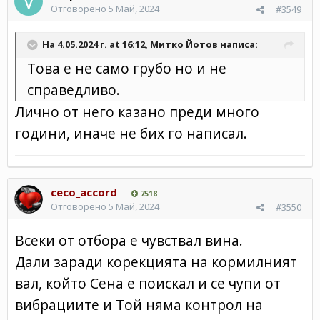
Отговорено
5 Май, 2024
#3549
На 4.05.2024 г. at 16:12,
Митко Йотов
написа:
Това е не само грубо но и не
справедливо.
Лично от него казано преди много
години, иначе не бих го написал.
ceco_accord
7518
Отговорено
5 Май, 2024
#3550
Всеки от отбора е чувствал вина.
Дали заради корекцията на кормилният
вал, който Сена е поискал и се чупи от
вибрациите и Той няма контрол на