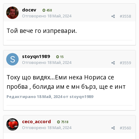
docev
458
Отговорено
18 Май, 2024
#3558
Той вече го изпревари.
stoyqn1989
15
Отговорено
18 Май, 2024
#3559
Току що видях...Еми нека Нориса се
пробва , болида им е мн бърз, ще е инт
Редактирано
18 Май, 2024
от stoyqn1989
ceco_accord
7518
Отговорено
18 Май, 2024
#3560