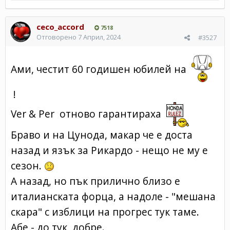
ceco_accord
7518
Отговорено
7 Април, 2024
#3527
Ами, честит 60 годишен юбилей на
!
Ver & Per отново гарантираха
Браво и на Цунода, макар че е доста
назад и язък за Рикардо - нещо не му е
сезон.
А назад, но пък прилично близо е
италианската форца, а надоле - "мешана
скара" с изблици на прогрес тук таме.
Абе - до тук, добре.