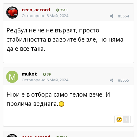
ceco_accord
7518
Отговорено
6 Май, 2024
#3554
РедБул не че не вървят, просто
стабилността в завоите бе зле, но няма
да е все така.
mukot
39
Отговорено
6 Май, 2024
#3555
Нюи е в отбора само телом вече. И
пролича веднага.
1
ceco_accord