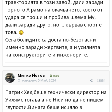
траекторията в този завой, дали заради
горното А рамо на окачването, което от
удара се троши и пробива шлема Му,
дали заради друго, но ... кървав спорт е
това.
Сега болидите са доста по-безопасни
именно заради жертвите, а и усилията
на конструкторите и инженерите.
Митко Йотов
1556
Отговорено
5 Май, 2024
#3551
Патрик Хед беше технически директор на
Уилямс тогава а не Нюи но да не пишем
глупости.Вината беше исцяло в