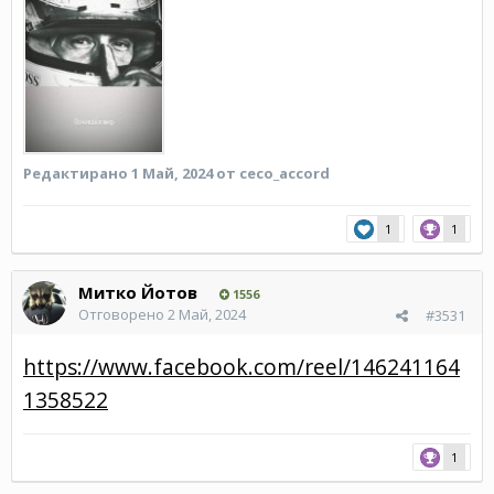
Редактирано
1 Май, 2024
от ceco_accord
1
1
Митко Йотов
1556
Отговорено
2 Май, 2024
#3531
https://www.facebook.com/reel/146241164
1358522
1