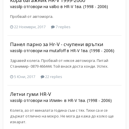
Кора багажник HR-V 1999-2000
vassilp
отговори на
valbo
в
HR-V 1ва. (1998 - 2006)
Пробвай от автоморга.
22 Ноември, 2017
7 replies
Панел парно за Hr-V - счупени врътки
vassilp
отговори на
mutafoff
в
HR-V 1ва. (1998 - 2006)
Здравей колега. Пробвай от някоя автоморга. Питай
Станимир- 0879 466444. Той внася доста хонди. Успех.
5 Юни, 2017
22 replies
Летни гуми HR-V
vassilp
отговори на
Илиян-
в
HR-V 1ва. (1998 - 2006)
Колега, аз от миналата година съм с тях. Тихи са и се
държат отлично на мокро. Не мога да кажа до колко ще
изкарат.