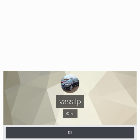
vassilp
Фен