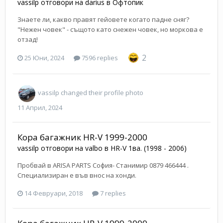
vassilp
отговори на
darius
в
Офтопик
Знаете ли, какво правят гейовете когато падне сняг?
"Нежен човек" - същото като снежен човек, но моркова е
отзад!
2
25 Юни, 2024
7596 replies
vassilp
changed their profile photo
11 Април, 2024
Кора багажник HR-V 1999-2000
vassilp
отговори на
valbo
в
HR-V 1ва. (1998 - 2006)
Пробвай в ARISA PARTS София- Станимир 0879 466444 .
Специализиран е във внос на хонди.
14 Февруари, 2018
7 replies