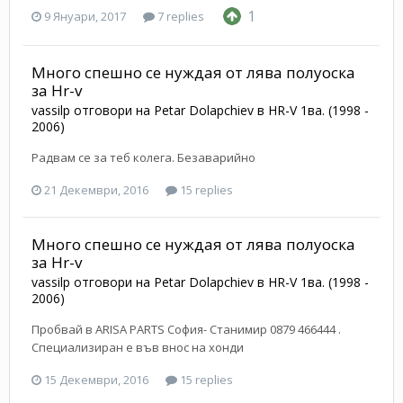
1
9 Януари, 2017
7 replies
Много спешно се нуждая от лява полуоска
за Hr-v
vassilp
отговори на
Petar Dolapchiev
в
HR-V 1ва. (1998 -
2006)
Радвам се за теб колега. Безаварийно
21 Декември, 2016
15 replies
Много спешно се нуждая от лява полуоска
за Hr-v
vassilp
отговори на
Petar Dolapchiev
в
HR-V 1ва. (1998 -
2006)
Пробвай в ARISA PARTS София- Станимир 0879 466444 .
Специализиран е във внос на хонди
15 Декември, 2016
15 replies