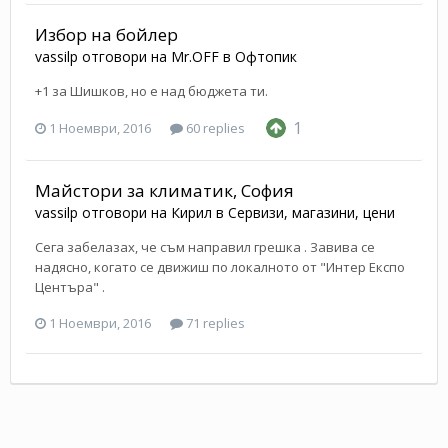
Избор на бойлер
vassilp
отговори на
Mr.OFF
в
Офтопик
+1 за Шишков, но е над бюджета ти.
1
1 Ноември, 2016
60 replies
Майстори за климатик, София
vassilp
отговори на
Кирил
в
Сервизи, магазини, цени
Сега забелазах, че съм направил грешка . Завива се
надясно, когато се движиш по локалното от "Интер Експо
Центъра" .
1 Ноември, 2016
71 replies