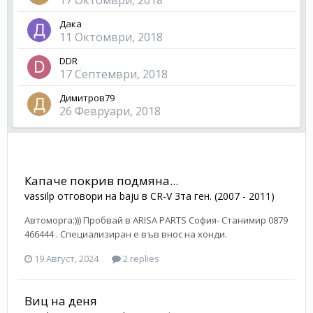
Дака
11 Октомври, 2018
DDR
17 Септември, 2018
Димитров79
26 Февруари, 2018
Капаче покрив подмяна...
vassilp
отговори на
baju
в
CR-V 3та ген. (2007 - 2011)
Автоморга:))) Пробвай в ARISA PARTS София- Станимир 0879
466444 . Специализиран е във внос на хонди.
19 Август, 2024
2 replies
Виц на деня