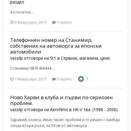
раздел
Аз посетих...
9 Февруари, 2017
7 replies
Телефоннен номер на Станимир,
собственик на автоморга за японски
автомобили
vassilp
отговори на
St1
в
Сервизи, магазини, цени
Станимир 0879 466444 ...
1
7 Февруари, 2017
5 replies
Ново Харви в клуба и първи по-сериозен
проблем.
vassilp
отговори на
Aerofilms
в
HR-V 1ва. (1998 - 2006)
Здравей, колега. Имах твоят проблем и го реших с ламбда
сонда втора ръка, за 50 лв от автоморга.