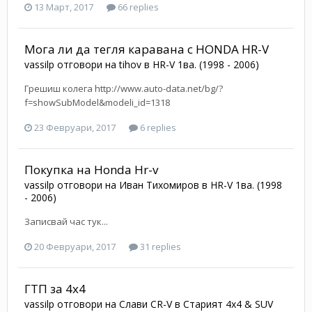
13 Март, 2017
66 replies
Мога ли да тегля каравана с HONDA HR-V
vassilp
отговори на
tihov
в
HR-V 1ва. (1998 - 2006)
Грешиш колега http://www.auto-data.net/bg/?
f=showSubModel&modeli_id=1318
23 Февруари, 2017
6 replies
Покупка на Honda Hr-v
vassilp
отговори на
Иван Тихомиров
в
HR-V 1ва. (1998
- 2006)
Записвай час тук...
20 Февруари, 2017
31 replies
ГТП за 4х4
vassilp
отговори на
Слави CR-V
в
Старият 4x4 & SUV