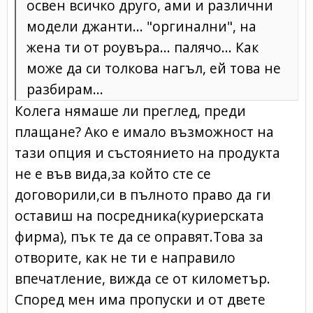
освен всичко друго, ами и различни
модели джанти... "оргинални", на
жена ти от роувъра... палячо... Как
може да си толкова нагъл, ей това не
разбирам...
Колега нямаше ли преглед, преди
плащане? Ако е имало възможност на
тази опция и състоянието на продукта
не е във вида,за който сте се
договорили,си в пълното право да ги
оставиш на посредника(куриерската
фирма), пък те да се оправят.Това за
отворите, как не ти е направило
впечатление, вижда се от километър.
Според мен има пропуски и от двете