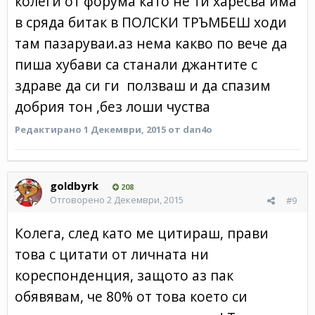
колеги от форума като не ти харесва има
в сряда битак в ПОЛСКИ ТРЪМБЕШ ходи
там пазаруваи.аз нема какво по вече да
пиша хубави са станали джантите с
здраве да си ги ползваш и да спазим
добрия тон ,без лоши чуства
Редактирано
1 Декември, 2015
от dan4o
goldbyrk
208
Отговорено
2 Декември, 2015
#9
Колега, след като ме цитираш, прави
това с цитати от личната ни
кореспонденция, защото аз пак
обявявам, че 80% от това което си