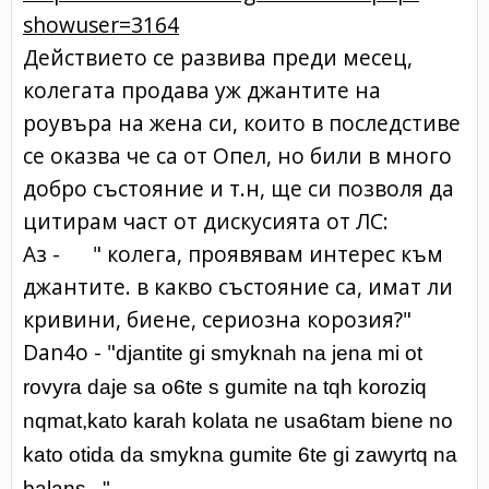
showuser=3164
Действието се развива преди месец,
колегата продава уж джантите на
роувъра на жена си, които в последстиве
се оказва че са от Опел, но били в много
добро състояние и т.н, ще си позволя да
цитирам част от дискусията от ЛС:
Aз - " колега, проявявам интерес към
джантите. в какво състояние са, имат ли
кривини, биене, сериозна корозия?"
Dan4o - "
djantite gi smyknah na jena mi ot
rovyra daje sa o6te s gumite na tqh koroziq
nqmat,kato karah kolata ne usa6tam biene no
kato otida da smykna gumite 6te gi zawyrtq na
balans..."