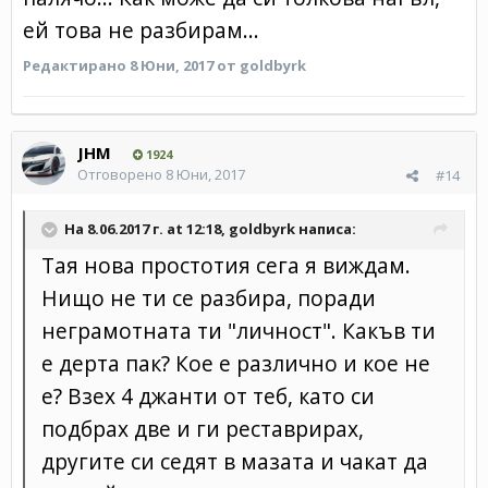
ей това не разбирам...
Редактирано
8 Юни, 2017
от goldbyrk
JHM
1924
Отговорено
8 Юни, 2017
#14
На 8.06.2017 г. at 12:18, goldbyrk написа:
Тая нова простотия сега я виждам.
Нищо не ти се разбира, поради
неграмотната ти "личност". Какъв ти
е дерта пак? Кое е различно и кое не
е? Взех 4 джанти от теб, като си
подбрах две и ги реставрирах,
другите си седят в мазата и чакат да