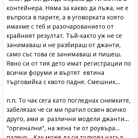
контейнера. Няма за какво да лъжа, не е
въпроса в парите, а в уговорката която
имахме с теб и разочарованието от
крайният резултат. Тъй-както уж не се
занимаваш и не разбираш от джанти,
само със това се занимаваш и пишеш.
Явно си от тия дето имат регистрации по
всички форуми и въртят евтина
търговийка с квото падне. Смешник...
п.п. То чак сега като погледнах снимките,
забелязах че си ми пратил освен всичко
друго, ами и различни модели джанти...
"оргинални", на жена ти от роувъра...
палячо... Как може да си толкова нагъл,