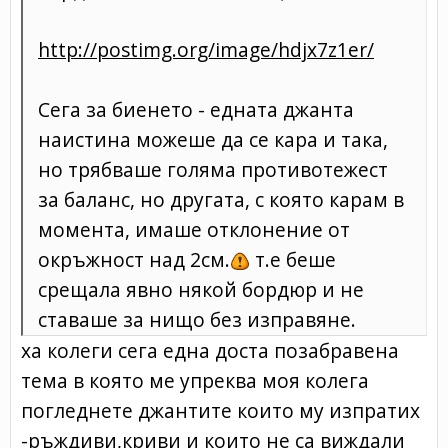
http://postimg.org/image/hdjx7z1er/
Сега за биенето - едната джанта
наистина можеше да се кара и така,
но трябваше голяма противотежест
за баланс, но другата, с която карам в
момента, имаше отклонение от
окръжност над 2см.
т.е беше
срещала явно някой бордюр и не
ставаше за нищо без изправяне.
ха колеги сега една доста позабравена
тема в която ме упреква моя колега
погледнете джантите които му изпратих
-ръждиви,криви и които не са виждали