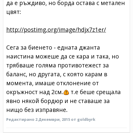
да е ръждиво, но борда остава с метален
цвят:
http://postimg.org/image/hdjx7z1er/
Сега за биенето - едната джанта
наистина можеше да се кара и така, но
трябваше голяма противотежест за
баланс, но другата, с която карам в
момента, имаше отклонение от
окръжност над 2см.
т.е беше срещала
явно някой бордюр и не ставаше за
нищо без изправяне.
Редактирано
2 Декември, 2015
от goldbyrk