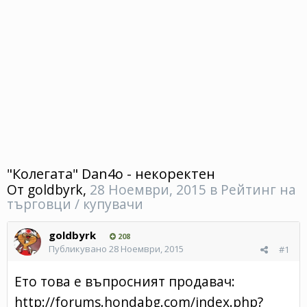
"Колегата" Dan4o - некоректен
От
goldbyrk
,
28 Ноември, 2015
в
Рейтинг на
търговци / купувачи
goldbyrk
208
Публикувано
28 Ноември, 2015
#1
Ето това е въпросният продавач:
http://forums.hondabg.com/index.php?