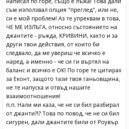
написал по горе, също е лъжа! Това дали
съм използвал опция "преглед", или не,
си е мой проблем! Аз те упреквам в това,
ЧЕ МЕ ИЗЛЪГА, относно състоянието на
джантите - ръжда, КРИВИНИ, както и за
други твои действия, от които би
следвало, да ме увериш че всичко е
наред, а именно - че си ги въртял на
баланс и всичко е ОК! По горе те цитирах
за Еконт, защото тази твоя ганьовщина,
не те напуска и отвъд нашите
взаимоотношения!
п.п. Нали ми каза, че не си бил разбирал
от джанти?!? Това по повод, че не си бил
сигурен, дали джантите били от Роувър