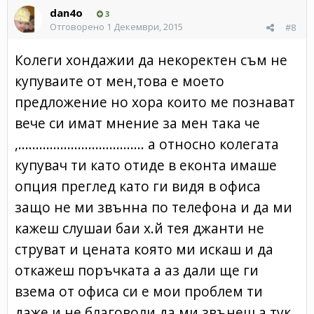
dan4o
3
Отговорено
1 Декември, 2015
#8
Колеги хондажии да некоректен съм не
купуваите от мен,това е моето
предложение но хора които ме познават
вече си имат мнение за мен така че
,.................................... а относно колегата
купувач ти като отиде в еконта имаше
опция преглед като ги видя в офиса
защо не ми звънна по телефона и да ми
кажеш слушаи баи х.й тея джанти не
струват и цената която ми искаш и да
откажеш поръчката а аз дали ще ги
взема от офиса си е мои проблем ти
даже и не благоволи да ми звънеш а тук