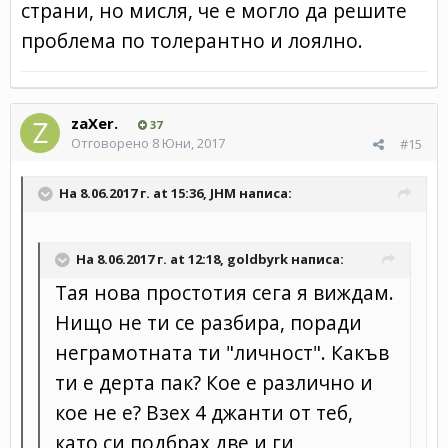
страни, но мисля, че е могло да решите
проблема по толерантно и лоялно.
zaXer.
37
Отговорено
8 Юни, 2017
#15
На 8.06.2017 г. at 15:36, JHM написа:
На 8.06.2017 г. at 12:18, goldbyrk написа:
Тая нова простотия сега я виждам.
Нищо не ти се разбира, поради
неграмотната ти "личност". Какъв
ти е дерта пак? Кое е различно и
кое не е? Взех 4 джанти от теб,
като си подбрах две и ги