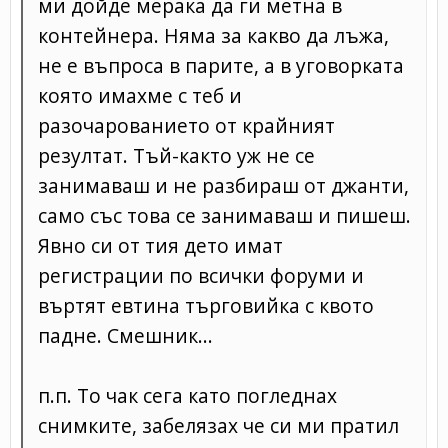
ми дойде мерака да ги метна в
контейнера. Няма за какво да лъжа,
не е въпроса в парите, а в уговорката
която имахме с теб и
разочарованието от крайният
резултат. Тъй-както уж не се
занимаваш и не разбираш от джанти,
само със това се занимаваш и пишеш.
Явно си от тия дето имат
регистрации по всички форуми и
въртят евтина търговийка с квото
падне. Смешник...
п.п. То чак сега като погледнах
снимките, забелязах че си ми пратил