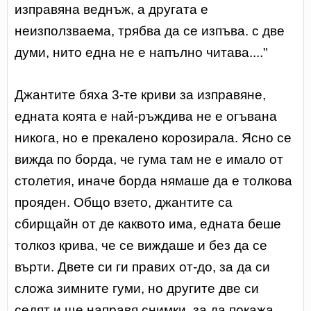
изправяна веднъж, а другата е
неизползваема, трябва да се изпъва. с две
думи, нито една не е напълно читава...."
Джантите бяха 3-те криви за изправяне,
едната коята е най-ръждива не е огъвана
никога, но е прекалено корозирала. Ясно се
вижда по борда, че гума там не е имало от
столетия, иначе борда нямаше да е толкова
прояден. Общо взето, джантите са
сбирщайн от де каквото има, едната беше
толкоз крива, че се виждаше и без да се
върти. Двете си ги правих от-до, за да си
сложа зимните гуми, но другите две си
седят и ще направя снимки, за да покажа,