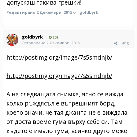
допускаш такива грешки!
Редактирано
2 Декември, 2015
от goldbyrk
goldbyrk
208
Отговорено
2 Декември, 2015
#10
http://postimg.org/image/7s5smdnjb/
http://postimg.org/image/7s5smdnjb/
А на следващата снимка, ясно се вижда
колко ръждясъл е вътрешният борд,
което значи, че тая джанта не е виждала
от доста време гума върху себе си. Там
където е имало гума, всичко друго може