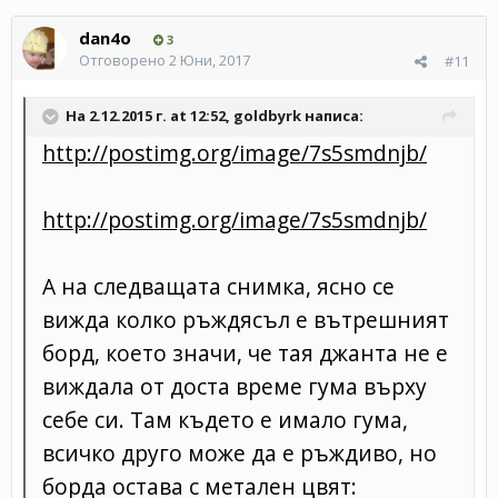
dan4o
3
Отговорено
2 Юни, 2017
#11
На 2.12.2015 г. at 12:52, goldbyrk написа:
http://postimg.org/image/7s5smdnjb/
http://postimg.org/image/7s5smdnjb/
А на следващата снимка, ясно се
вижда колко ръждясъл е вътрешният
борд, което значи, че тая джанта не е
виждала от доста време гума върху
себе си. Там където е имало гума,
всичко друго може да е ръждиво, но
борда остава с метален цвят: