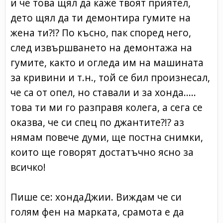
и че това щял да каже твоят приятел,
дето щял да ти демонтира гумите на
жена ти?!? По късно, пак според него,
след извършването на демонтажа на
гумите, както и огледа им на машината
за кривини и т.н., той се бил произнесал,
че са от опел, но ставали и за хонда.....
това ти ми го разправя колега, а сега се
оказва, че си спец по джантите?!? аз
нямам повече думи, ще постна снимки,
които ще говорят достатъчно ясно за
всичко!
Пише се: хондаДжии. Виждам че си
голям фен на марката, срамота е да