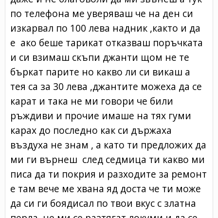
по телефона ме уверяваш че на ден си
изкарвал по 100 лева надник ,както и да
е ако беше тарикат отказваш поръчката
и си взимаш скъпи джанти щом не те
бъркат парите но какво ли си викаш а
тея са за 30 лева ,джантите можеха да се
карат и така не ми говори че били
ръждиви и прочие имаше на тях гуми
карах до последно как си държаха
въздуха не знам , а като ти предложих да
ми ги върнеш след седмица ти какво ми
писа да ти покрия и разходите за ремонт
е там вече ме хвана яд доста че ти може
да си ги боядисал по твои вкус с златна
перла не ми се разтягат локуми и да се