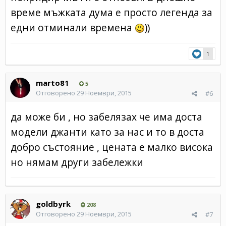
време мъжката дума е просто легенда за
едни отминали времена
))
1
marto81
5
Отговорено
29 Ноември, 2015
#6
да може би , но забелязах че има доста
модели джанти като за нас и то в доста
добро състояние , цената е малко висока
но нямам други забележки
goldbyrk
208
Отговорено
29 Ноември, 2015
#7