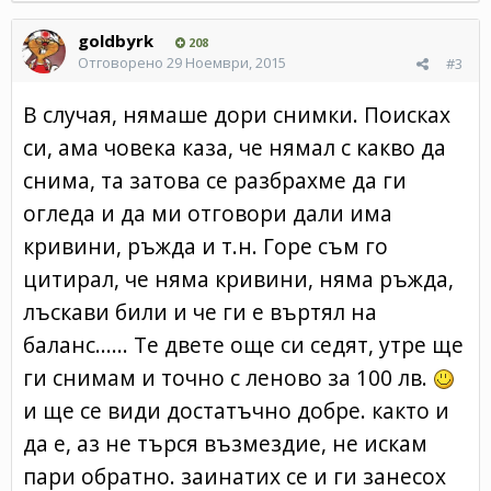
goldbyrk
208
Отговорено
29 Ноември, 2015
#3
В случая, нямаше дори снимки. Поисках
си, ама човека каза, че нямал с какво да
снима, та затова се разбрахме да ги
огледа и да ми отговори дали има
кривини, ръжда и т.н. Горе съм го
цитирал, че няма кривини, няма ръжда,
лъскави били и че ги е въртял на
баланс...... Те двете още си седят, утре ще
ги снимам и точно с леново за 100 лв.
и ще се види достатъчно добре. както и
да е, аз не търся възмездие, не искам
пари обратно. заинатих се и ги занесох