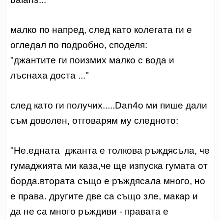
малко по напред, след като колегата ги е
огледал по подробно, споделя:
"
джантите ги поизмих малко с вода и
лъснаха доста ..."
след като ги получих.....Dan4o ми пише дали
съм доволен, отговарям му следното:
"Не.
едната джанта е толкова ръждясъла, че
гумаджията ми каза,че ще изпуска гумата от
борда.втората също е ръждясала много, но
е права. другите две са също зле, макар и
да не са много ръждиви - правата е