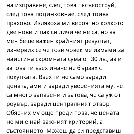
на изправяне, след това пясъкоструй,
след това поцинковнае, след тоива
прахово. Излязоха ми вероятно колкото
две нови и пак си личи че не са, но за
мен беше важен крайният резултат,
изнервих се че този човек ме измами за
наистина скромната сума от 30 лв., аз и
затова ги взех иначе не бързах с
покупката. Взех ги не само заради
цената, ами и заради уверенията му, че
са много запазени и затова, че са уж от
роувър, заради централният отвор.
Обясних му още преди това, че цената
не ми е най важният критерий, а
състоянието. Можеш да си представиш