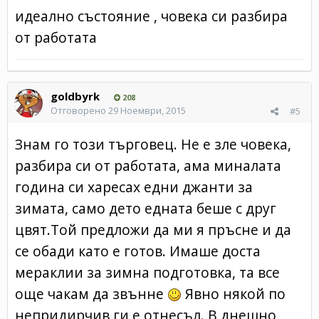
идеално състояние , човека си разбира
от работата
goldbyrk
208
Отговорено
29 Ноември, 2015
#5
Знам го този търговец. Не е зле човека,
разбира си от работата, ама миналата
година си харесах едни джанти за
зимата, само дето едната беше с друг
цвят.Той предложи да ми я пръсне и да
се обади като е готов. Имаше доста
мераклии за зимна подготовка, та все
още чакам да звънне
Явно някой по
непридирчив ги е отнесъл. В днешно