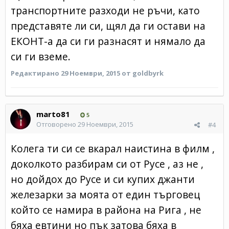
транспортните разходи не ръчи, като
представяте ли си, щял да ги остави на
ЕКОНТ-а да си ги разнасят и нямало да
си ги вземе.
Редактирано
29 Ноември, 2015
от goldbyrk
marto81
5
Отговорено
29 Ноември, 2015
#4
Колега ти си се вкарал наистина в филм ,
доколкото разбирам си от Русе , аз не ,
но дойдох до Русе и си купих джанти
железарки за моята от един търговец
който се намира в района на Рига , не
бяха евтини но пък затова бяха в