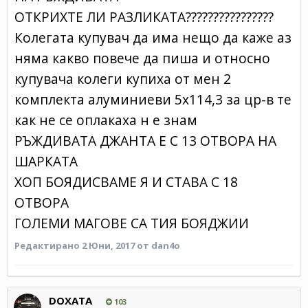
ОТКРИХТЕ ЛИ РАЗЛИКАТА????????????????
Колегата купувач да има нещо да каже аз
няма какво повече да пиша и относно
купувача колеги купиха от мен 2
комплекта алуминиеви 5х114,3 за цр-в те
как не се оплакаха н е знам
РЪЖДИВАТА ДЖАНТА Е С 13 ОТВОРА НА
ШАРКАТА
ХОП БОЯДИСВАМЕ Я И СТАВА С 18
ОТВОРА
ГОЛЕМИ МАГОВЕ СА ТИЯ БОЯДЖИИ
Редактирано
2 Юни, 2017
от dan4o
DOXATA
103