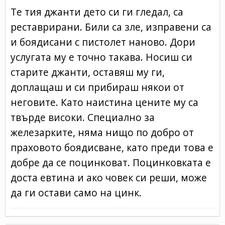
Те тия джанти дето си ги гледал, са
реставрирани. Били са зле, изправени са
и боядисани с пистолет наново. Дори
услугата му е точно такава. Носиш си
старите джанти, оставяш му ги,
доплащаш и си прибираш някои от
неговите. Като наистина цените му са
твърде високи. Специално за
железарките, няма нищо по добро от
праховото боядисване, като преди това е
добре да се поцинковат. Поцинковката е
доста евтина и ако човек си реши, може
да ги остави само на цинк.