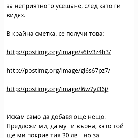
за неприятното усещане, след като ги
видях.
В крайна сметка, се получи това:
http://postimg.org/image/s6tv3z4h3/
http://postimg.org/image/gl6s67pz7/
http://postimg.org/image/l6w7yi36j/
Искам само да добавя още нещо.
Предложи ми, да му ги върна, като той
ще ми покрие тия 30 лв. , но за