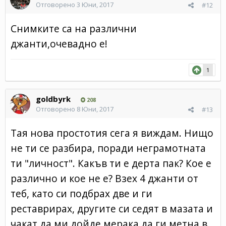
Отговорено
3 Юни, 2017
#12
Снимките са на различни
джанти,очевадно е!
1
goldbyrk
208
Отговорено
8 Юни, 2017
#13
Тая нова простотия сега я виждам. Нищо
не ти се разбира, поради неграмотната
ти "личност". Какъв ти е дерта пак? Кое е
различно и кое не е? Взех 4 джанти от
теб, като си подбрах две и ги
реставрирах, другите си седят в мазата и
чакат да ми дойде мерака да ги метна в