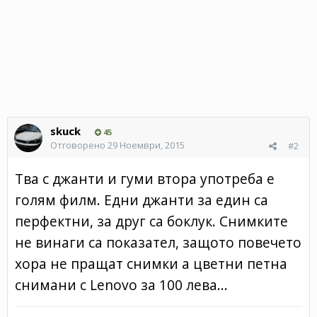
skuck
45
Отговорено
29 Ноември, 2015
#2
Тва с джанти и гуми втора употреба е
голям филм. Едни джанти за един са
перфектни, за друг са боклук. Снимките
не винаги са показател, защото повечето
хора не пращат снимки а цветни петна
снимани с Lenovo за 100 лева...