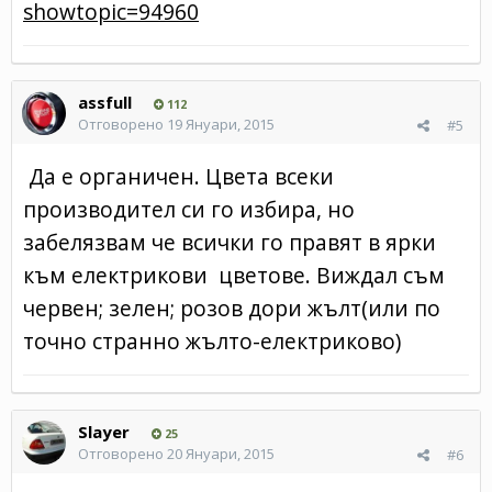
showtopic=94960
assfull
112
Отговорено
19 Януари, 2015
#5
Да е органичен. Цвета всеки
производител си го избира, но
забелязвам че всички го правят в ярки
към електрикови цветове. Виждал съм
червен; зелен; розов дори жълт(или по
точно странно жълто-електриково)
Slayer
25
Отговорено
20 Януари, 2015
#6