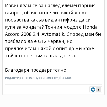
Извинявам се за наглед елементарния
въпрос, обаче може ли някой да ме
посъветва какъв вид антифриз да си
купя за Хондата? Точния модел е Honda
Accord 2008 2.4i Avtomatik. Според мен би
трябвало да е G12 червен, но
предпочитам някой с опит да ми каже
тъй като не съм слагал досега.
Благодаря предварително!
Редактирано
19 Януари, 2015
от Jikata85
1