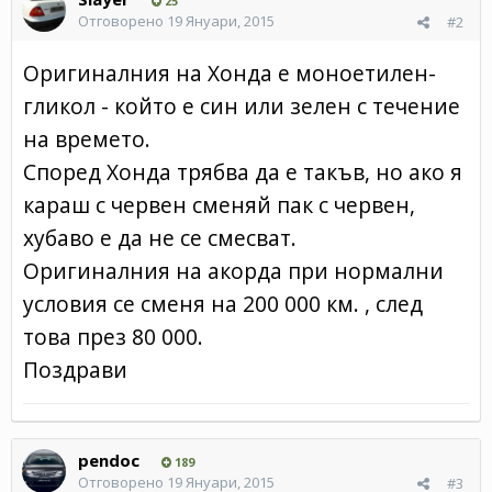
25
Отговорено
19 Януари, 2015
#2
Оригиналния на Хонда е моноетилен-
гликол - който е син или зелен с течение
на времето.
Според Хонда трябва да е такъв, но ако я
караш с червен сменяй пак с червен,
хубаво е да не се смесват.
Оригиналния на акорда при нормални
условия се сменя на 200 000 км. , след
това през 80 000.
Поздрави
pendoc
189
Отговорено
19 Януари, 2015
#3