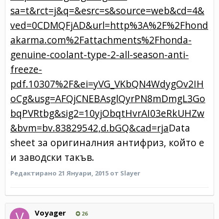
sa=t&rct=j&q=&esrc=s&source=web&cd=4&
ved=0CDMQFjAD&url=http%3A%2F%2Fhond
akarma.com%2Fattachments%2Fhonda-
genuine-coolant-type-2-all-season-anti-
freeze-
pdf.10307%2F&ei=yVG_VKbQN4WdygOv2IH
oCg&usg=AFQjCNEBAsglQyrPN8mDmgL3Go
bqPVRtbg&sig2=10yjObqtHvrAI03eRkUHZw
&bvm=bv.83829542,d.bGQ&cad=rja
Data
sheet за оригиналния антифриз, който е
и заводски такъв.
Редактирано
21 Януари, 2015
от Slayer
Voyager
26