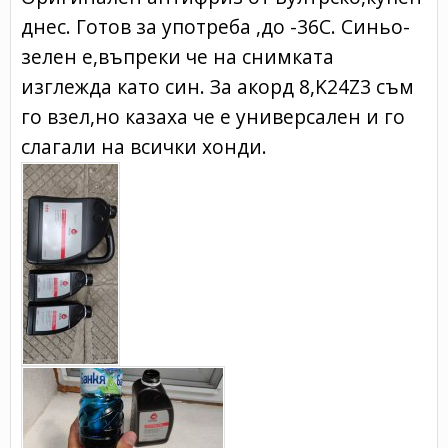
днес. Готов за употреба ,до -36С. Синьо-
зелен е,въпреки че на снимката
изглежда като син. За акорд 8,K24Z3 съм
го взел,но казаха че е универсален и го
слагали на всички хонди.