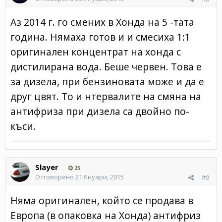
Аз 2014 г. го смених в Хонда на 5 -тата
година. Нямаха готов и и смесиха 1:1
оригинален концентрат на хонда с
дистилирана вода. Беше червен. Това е
за дизела, при бензиновата може и да е
друг цвят. То и нтервалите на смяна на
антифриза при дизела са двойно по-
къси.
Slayer
25
Отговорено
21 Януари, 2015
#9
Няма оригинален, който се продава в
Европа (в опаковка на Хонда) антифриз