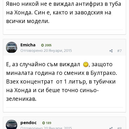
Явно никой не е виждал антифриз в туба
на Хонда. Син е, както и заводския на
всички модели.
Emicha
2005
Отговорено
20 Януари, 2015
#7
Е, аз случайно съм виждал
, защото
миналата година го смених в Бултрако.
Взех концентрат от 1 литър, в тубички
на Хонда и си беше точно синьо-
зеленикав.
pendoc
189
Отговорено
20 Януари, 2015
#8