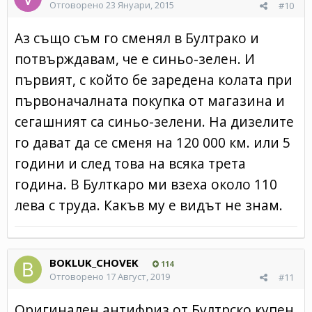
Отговорено
23 Януари, 2015
#10
Аз също съм го сменял в Бултрако и
потвърждавам, че е синьо-зелен. И
първият, с който бе заредена колата при
първоначалната покупка от магазина и
сегашният са синьо-зелени. На дизелите
го дават да се сменя на 120 000 км. или 5
години и след това на всяка трета
година. В Булткаро ми взеха около 110
лева с труда. Какъв му е видът не знам.
BOKLUK_CHOVEK
114
Отговорено
17 Август, 2019
#11
Оригинален антифриз от Бултрско,купен