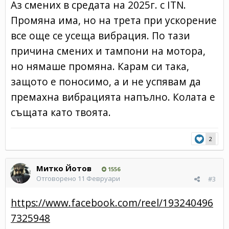
Аз смених в средата на 2025г. с ITN.
Промяна има, но на трета при ускорение
все още се усеща вибрация. По тази
причина смених и тампони на мотора,
но нямаше промяна. Карам си така,
защото е поносимо, а и не успявам да
премахна вибрацията напълно. Колата е
същата като твоята.
2
Митко Йотов
1556
Отговорено
11 Февруари
#3
https://www.facebook.com/reel/193240496
7325948