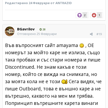
Редактирано
24 Февруари
от ANTRAZID
2
1
BGavrilov
28
Отговорено
25 Февруари
#19
Във въпросният сайт amayama
, ОЕ
номерът за мойто каре не излиза, също
така пробвах и със стари номера и пише
Discontinued. Не знам какъв е този
номер, който се вижда на снимката, но
за моята кола не е този
Сега видях, че
пише Outboard, това е външно каре а не
вътрешно, каквото на мен ми трябва.
Попринцип вътрешните карета винаги