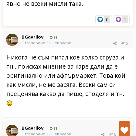
явно не всеки мисли така.
8
1
BGavrilov
28
Отговорено
22 Февруари
#15
Никога не съм питал кое колко струва и
тн.. поисках мнение за каре дали да е
оригинално или афтърмаркет. Това кой
как мисли, не ме засяга. Всеки сам си
преценява какво да пише, споделя и тн.
BGavrilov
28
Отговорено
23 Февруари
#16