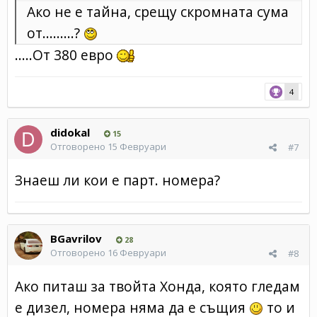
Ако не е тайна, срещу скромната сума
от.........?
.....От 380 евро
4
didokal
15
Отговорено
15 Февруари
#7
Знаеш ли кои е парт. номера?
BGavrilov
28
Отговорено
16 Февруари
#8
Ако питаш за твойта Хонда, която гледам
е дизел, номера няма да е същия
то и