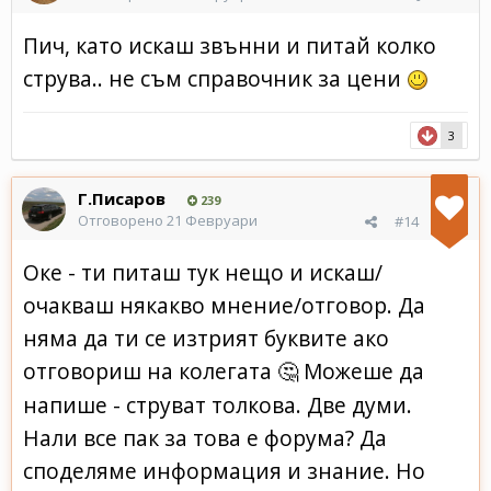
Пич, като искаш звънни и питай колко
струва.. не съм справочник за цени
3
Г.Писаров
239
Отговорено
21 Февруари
#14
Оке - ти питаш тук нещо и искаш/
очакваш някакво мнение/отговор. Да
няма да ти се изтрият буквите ако
отговориш на колегата
Можеше да
🤔
напише - струват толкова. Две думи.
Нали все пак за това е форума? Да
споделяме информация и знание. Но