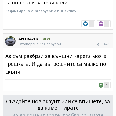
са по-скъпи за тези коли.
Редактирано
25 Февруари
от BGavrilov
1
1
ANTRAZID
29
Отговорено
27 Февруари
#20
Аз съм разбрал за външни карета моя е
грешката. И да вътрешните са малко по
скъпи.
1
Създайте нов акаунт или се впишете, за
да коментирате
За да коментирате, трябва да имате