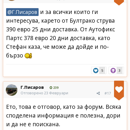
и за всички които ги
@Г.Писаров
интересува, карето от Бултрако струва
390 евро 25 дни доставка. От Аутофикс
Партс 378 евро 20 дни доставка, като
Стефан каза, че може да дойде и по-
бързо
5
3
Г.Писаров
239
Отговорено
23 Февруари
#17
Ето, това е отговор, като за форум. Всяка
споделена информация е полезна, дори
и да не е поискана.