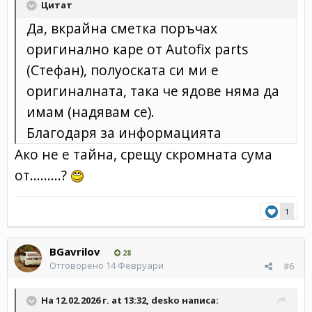
Цитат
Да, вкрайна сметка поръчах
оригинално каре от Autofix parts
(Стефан), полуоската си ми е
оригиналната, така че ядове няма да
имам (надявам се).
Благодаря за информацията
Ако не е тайна, срещу скромната сума
от.........?
1
BGavrilov
28
Отговорено
14 Февруари
#6
На 12.02.2026 г. at 13:32,
desko
написа: