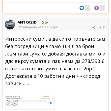
5
1
ANTRAZID
29
Отговорено
24 Февруари
#18
Интересни суми , а да си го поръчате сам
без посредници е само 164 € за брой
,към тази сума се добавя доставка,мито и
ддс върху сумата и пак няма да 378/390 €
(освен ако тези суми са за к-т от 2бр.).
Доставката е 10 работни дни + - според
зависи .....