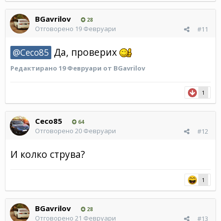
BGavrilov
28
Отговорено
19 Февруари
#11
Да, проверих
@Ceco85
Редактирано
19 Февруари
от BGavrilov
1
Ceco85
64
Отговорено
20 Февруари
#12
И колко струва?
1
BGavrilov
28
Отговорено
21 Февруари
#13