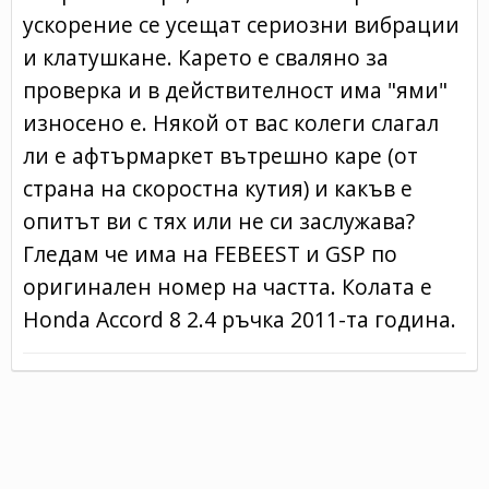
ускорение се усещат сериозни вибрации
и клатушкане. Карето е сваляно за
проверка и в действителност има "ями"
износено е. Някой от вас колеги слагал
ли е афтърмаркет вътрешно каре (от
страна на скоростна кутия) и какъв е
опитът ви с тях или не си заслужава?
Гледам че има на FEBEEST и GSP по
оригинален номер на частта. Колата е
Honda Accord 8 2.4 ръчка 2011-та година.