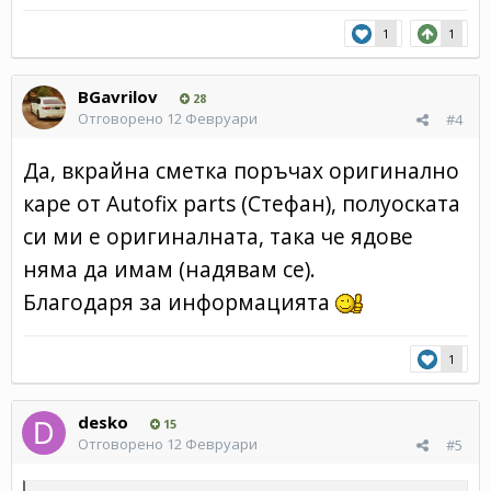
1
1
BGavrilov
28
Отговорено
12 Февруари
#4
Да, вкрайна сметка поръчах оригинално
каре от Autofix parts (Стефан), полуоската
си ми е оригиналната, така че ядове
няма да имам (надявам се).
Благодаря за информацията
1
desko
15
Отговорено
12 Февруари
#5