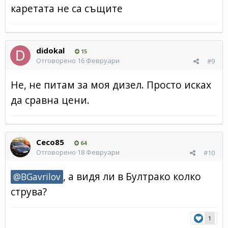
каретата не са същите
didokal
15
Отговорено
16 Февруари
#9
Не, не питам за моя дизел. Просто исках
да сравна цени.
Ceco85
64
Отговорено
18 Февруари
#10
, а видя ли в Бултрако колко
@BGavrilov
струва?
1