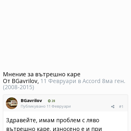
Мнение за вътрешно каре
От
BGavrilov
,
11 Февруари
в
Accord 8ма ген.
(2008-2015)
BGavrilov
28
Публикувано
11 Февруари
#1
Здравейте, имам проблем с ляво
вътрешно каре, износено е и при