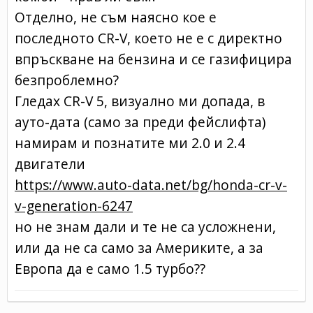
Отделно, не съм наясно кое е
последното CR-V, което не е с директно
впръскване на бензина и се газифицира
безпроблемно?
Гледах CR-V 5, визуално ми допада, в
ауто-дата (само за преди фейслифта)
намирам и познатите ми 2.0 и 2.4
двигатели
https://www.auto-data.net/bg/honda-cr-v-
v-generation-6247
но не знам дали и те не са усложнени,
или да не са само за Америките, а за
Европа да е само 1.5 турбо??