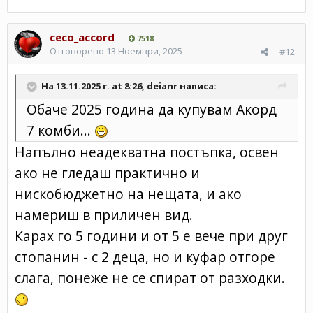
ceco_accord
7518
Отговорено
13 Ноември, 2025
#12
На 13.11.2025 г. at 8:26,
deianr
написа:
Обаче 2025 година да купувам Акорд
7 комби...
Напълно неадекватна постъпка, освен
ако не гледаш практично и
нискобюджетно на нещата, и ако
намериш в приличен вид.
Карах го 5 години и от 5 е вече при друг
стопанин - с 2 деца, но и куфар отгоре
слага, понеже не се спират от разходки.