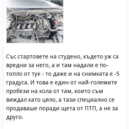
Със стартовете на студено, където уж са
вредни за него, а и там надали е по-
топло от тук - то даже и на снимката е -5
градуса. И това е един от най-големите
пробези на кола от там, които съм
виждал като цяло, а тази специално се
продаваше поради щета от ПТП, а не за
друго.