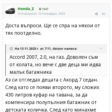
Honda_Z
1647
Отговорено
13 Ноември, 2025
#2
Доста въпроси. Ще се спра на някои от
тях поотделно.
На 13.11.2025 г. at 7:11,
deianr
написа:
Accord 2007, 2.0, на газ. Доволен съм
от колата, но вече с две деца ми идва
малък багажника
Аз си отгледах децата с Акорд 7 седан.
След като се появи второто, му сложих
430 литров куфар на тавана, за да
компенсира полупълния багажник от
детската количка. След като минахме