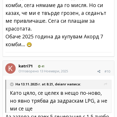
комби, сега нямаме да го мисля. Но си
казах, че ми е твърде грозен, а седанът
ме привличаше. Сега си плащам за
красотата.
Обаче 2025 година да купувам Акорд 7
комби...
katri71
41
Отговорено
13 Ноември, 2025
#10
На 13.11.2025 г. at 8:21,
deianr
написа:
Като цяло, се целех в нещо по-ново,
но явно трябва да задраскам LPG, а не
ми се ще
Аз затова си взех 5 генерация с 1.5 турбо