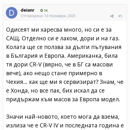
deianr
16
Отговорено
13 Ноември, 2025
#5
Одисеят ми харесва много, но си е за
САЩ. Отделно си е лаком, дори и на газ.
Колата ще се ползва за дълги пътувания
в България и Европа. Американка, била
тя дори CR-V (вярно, че в БГ са масови
вече), ако нещо стане примерно в
Чехия... как ще ми я сервизират? Знам, че
е Хонда, но все пак, бих искал да се
придържам към масов за Европа модел.
Значи най-новото, което мога да взема,
излиза че е CR-V IV и последната година е