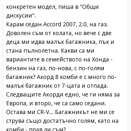
конкретен модел, пиша в "Общи
дискусии".
Карам седан Accord 2007, 2.0, на газ.
Доволен съм от колата, но вече с две
деца ми идва малък багажника, пък и
стана пълнолетна. Какви са ми
вариантите в семейството на Хонда -
бензин на газ, по-нова, с по-голям
багажник? Акорд 8 комби е с много по-
малък багажник от 7-цата и отпада.
Следващите Акорди едно, че ги няма за
Европа, и второ, че са само седани.
Остава ми CR-V... Багажникът не ми се
струва също достатъчно голям, като на
комби - прав ли съм?