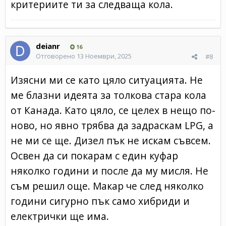
критериите ти за следваща кола.
deianr
16
Отговорено
13 Ноември, 2025
#8
Изясни ми се като цяло ситуацията. Не
ме блазни идеята за толкова стара кола
от Канада. Като цяло, се целех в нещо по-
ново, но явно трябва да задраскам LPG, а
не ми се ще. Дизел пък не искам съвсем.
Освен да си покарам с един куфар
няколко години и после да му мисля. Не
съм решил още. Макар че след няколко
години сигурно пък само хибриди и
електрички ще има.