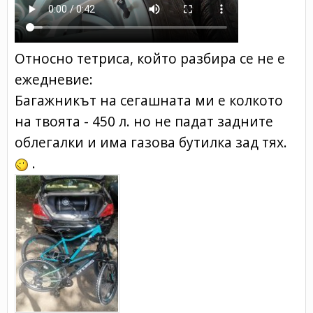
Относно тетриса, който разбира се не е
ежедневие:
Багажникът на сегашната ми е колкото
на твоята - 450 л. но не падат задните
облегалки и има газова бутилка зад тях.
.