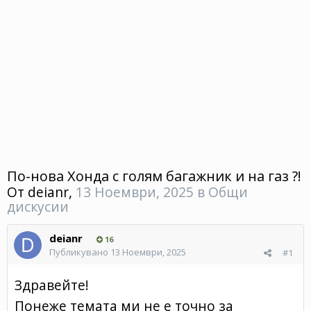
По-нова Хонда с голям багажник и на газ ?!
От
deianr
,
13 Ноември, 2025
в
Общи
дискусии
deianr
16
Публикувано
13 Ноември, 2025
#1
Здравейте!
Понеже темата ми не е точно за