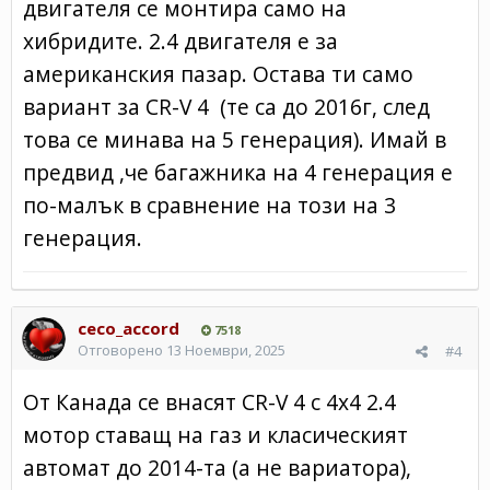
двигателя се монтира само на
хибридите. 2.4 двигателя е за
американския пазар. Остава ти само
вариант за CR-V 4 (те са до 2016г, след
това се минава на 5 генерация). Имай в
предвид ,че багажника на 4 генерация е
по-малък в сравнение на този на 3
генерация.
ceco_accord
7518
Отговорено
13 Ноември, 2025
#4
От Канада се внасят CR-V 4 с 4х4 2.4
мотор ставащ на газ и класическият
автомат до 2014-та (а не вариатора),