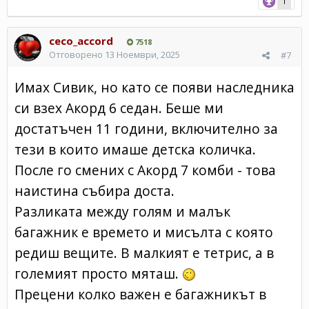
1
ceco_accord
7518
Отговорено
13 Ноември, 2025
#7
Имах Сивик, но като се появи наследника
си взех Акорд 6 седан. Беше ми
достатъчен 11 години, включително за
тези в които имаше детска количка.
После го смених с Акорд 7 комби - това
наистина събира доста.
Разликата между голям и малък
багажник е времето и мисълта с която
редиш вещите. В малкият е тетрис, а в
големият просто мяташ.
Прецени колко важен е багажникът в