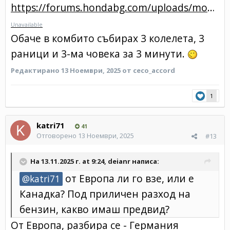
https://forums.hondabg.com/uploads/monthly_2024_06/VID_20240618_203630.mp4.d215a13459e2395d1c0afd50b4edbc28.mp4
Unavailable
Обаче в комбито събирах 3 колелета, 3
раници и 3-ма човека за 3 минути.
Редактирано
13 Ноември, 2025
от ceco_accord
1
katri71
41
Отговорено
13 Ноември, 2025
#13
На 13.11.2025 г. at 9:24,
deianr
написа:
от Европа ли го взе, или е
@katri71
Канадка? Под приличен разход на
бензин, какво имаш предвид?
От Европа, разбира се - Германия