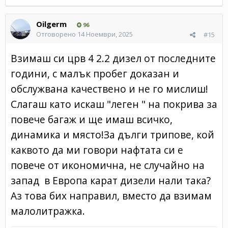
Oilgerm
96
Отговорено
14 Ноември, 2025
#15
Взимаш си црв 4 2.2 дизел от последните
години, с малък пробег доказан и
обслужвана качествено и не го мислиш!
Слагаш като искаш "леген " на покрива за
повече багаж и ще имаш всичко,
динамика и място!За дълги трипове, кой
каквото да ми говори нафтата си е
повече от икономична, не случайно на
запад в Европа карат дизели нали така?
Аз това бих направил, вместо да взимам
малолитражка.