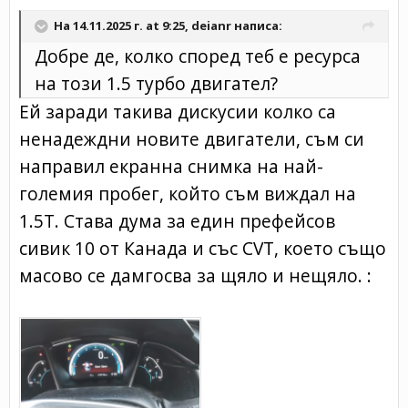
На 14.11.2025 г. at 9:25,
deianr
написа:
Добре де, колко според теб е ресурса
на този 1.5 турбо двигател?
Ей заради такива дискусии колко са
ненадеждни новите двигатели, съм си
направил екранна снимка на най-
големия пробег, който съм виждал на
1.5Т. Става дума за един префейсов
сивик 10 от Канада и със CVT, което също
масово се дамгосва за щяло и нещяло. :