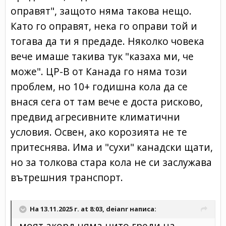
оправят", защото няма такова нещо.
Като го оправят, нека го оправи той и
тогава да ти я предаде. Няколко човека
вече имаше такива тук "казаха ми, че
може". ЦР-В от Канада го няма този
проблем, но 10+ годишна кола да се
внася сега от там вече е доста рисково,
предвид агресивните климатични
условия. Освен, ако корозията не те
притеснява. Има и "сухи" канадски щати,
но за толкова стара кола не си заслужава
вътрешния транспорт.
На 13.11.2025 г. at 8:03,
deianr
написа:
моят акорд няма нито греди на