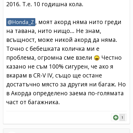
2016. Т.е. 10 годишна кола.
, моят акорд няма нито греди
@Honda_Z
на тавана, нито нищо... Не знам,
всъщност, може никой акорд да няма.
Точно с бебешката количка ми е
проблема, огромна сме взели
Честно
казано не съм 100% сигурен, че ако я
вкарам в CR-V IV, също ще остане
достатъчно място за другия ни багаж. Но
в Акорда определено заема по-голямата
част от багажника.
1