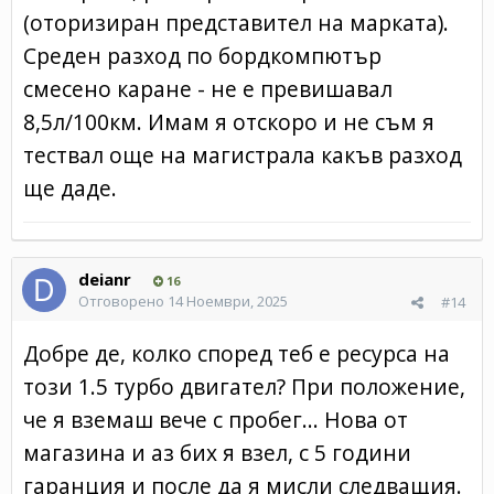
(оторизиран представител на марката).
Среден разход по бордкомпютър
смесено каране - не е превишавал
8,5л/100км. Имам я отскоро и не съм я
тествал още на магистрала какъв разход
ще даде.
deianr
16
Отговорено
14 Ноември, 2025
#14
Добре де, колко според теб е ресурса на
този 1.5 турбо двигател? При положение,
че я вземаш вече с пробег... Нова от
магазина и аз бих я взел, с 5 години
гаранция и после да я мисли следващия.