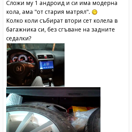
Сложи му 1 андроид и си има модерна
кола, ама "от стария матрял".
Колко коли събират втори сет колела в
багажника си, без сгъване на задните
седалки?