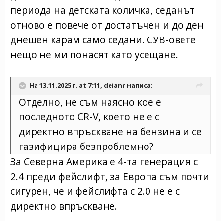
периода на детската количка, седанът
отново е повече от достатъчен и до ден
днешен карам само седани. СУВ-овете
нещо не ми понасят като усещане.
На 13.11.2025 г. at 7:11,
deianr
написа:
Отделно, не съм наясно кое е
последното CR-V, което не е с
директно впръскване на бензина и се
газифицира безпроблемно?
За Северна Америка е 4-та генерация с
2.4 преди фейслифт, за Европа съм почти
сигурен, че и фейслифта с 2.0 не е с
директно впръскване.