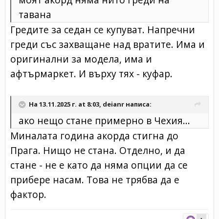
тавана
Гредите за седан се купуват. Напречни
греди със захващане над вратите. Има и
оригинални за модела, има и
афтърмаркет. И върху тях - куфар.
На 13.11.2025 г. at 8:03,
deianr
написа:
ако нещо стане примерно в Чехия...
Миналата година акорда стигна до
Прага. Нищо не стана. Отделно, и да
стане - не е като да няма опции да се
прибере насам. Това не трябва да е
фактор.