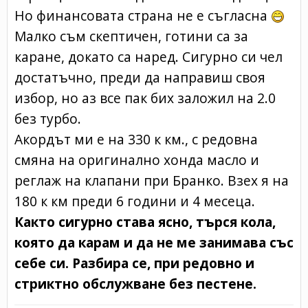
Но финансовата страна не е съгласна
Малко съм скептичен, готини са за
каране, докато са наред. Сигурно си чел
достатъчно, преди да направиш своя
избор, но аз все пак бих заложил на 2.0
без турбо.
Акордът ми е на 330 к км., с редовна
смяна на оригинално хонда масло и
реглаж на клапани при Бранко. Взех я на
180 к км преди 6 години и 4 месеца.
Както сигурно става ясно, търся кола,
която да карам и да не ме занимава със
себе си. Разбира се, при редовно и
стриктно обслужване без пестене.