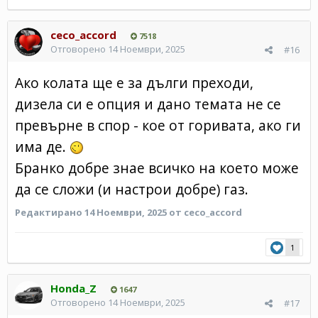
ceco_accord
7518
Отговорено
14 Ноември, 2025
#16
Ако колата ще е за дълги преходи,
дизела си е опция и дано темата не се
превърне в спор - кое от горивата, ако ги
има де.
Бранко добре знае всичко на което може
да се сложи (и настрои добре) газ.
Редактирано
14 Ноември, 2025
от ceco_accord
1
Honda_Z
1647
Отговорено
14 Ноември, 2025
#17