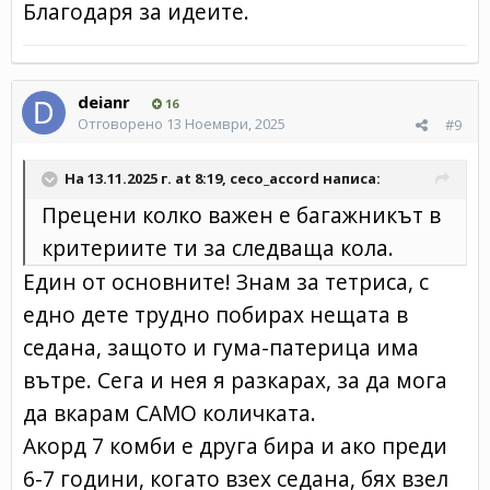
Благодаря за идеите.
deianr
16
Отговорено
13 Ноември, 2025
#9
На 13.11.2025 г. at 8:19,
ceco_accord
написа:
Прецени колко важен е багажникът в
критериите ти за следваща кола.
Един от основните! Знам за тетриса, с
едно дете трудно побирах нещата в
седана, защото и гума-патерица има
вътре. Сега и нея я разкарах, за да мога
да вкарам САМО количката.
Акорд 7 комби е друга бира и ако преди
6-7 години, когато взех седана, бях взел