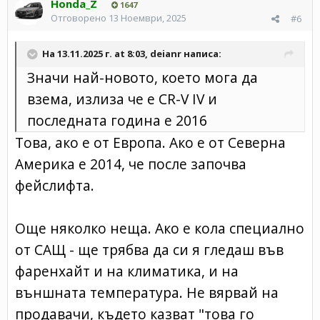
Honda_Z
1647
Отговорено
13 Ноември, 2025
#6
На 13.11.2025 г. at 8:03,
deianr
написа:
Значи най-новото, което мога да
взема, излиза че е CR-V IV и
последната година е 2016
Това, ако е от Европа. Ако е от Северна
Америка е 2014, че после започва
фейслифта.
Още няколко неща. Ако е кола специално
от САЩ - ще трябва да си я гледаш във
фаренхайт и на климатика, и на
външната температура. Не вярвай на
продавачи, където казват "това го