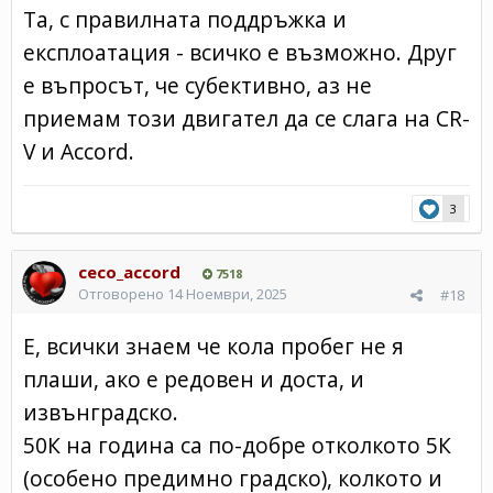
Та, с правилната поддръжка и
експлоатация - всичко е възможно. Друг
е въпросът, че субективно, аз не
приемам този двигател да се слага на CR-
V и Accord.
3
ceco_accord
7518
Отговорено
14 Ноември, 2025
#18
Е, всички знаем че кола пробег не я
плаши, ако е редовен и доста, и
извънградско.
50К на година са по-добре отколкото 5К
(особено предимно градско), колкото и