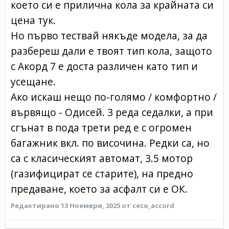
което си е прилична кола за крайната си
цена тук.
Но първо тествай някъде модела, за да
разбереш дали е твоят тип кола, защото
с Акорд 7 е доста различен като тип и
усещане.
Ако искаш нещо по-голямо / комфортно /
вървящо - Одисей. 3 реда седалки, а при
сгънат в пода трети ред е с огромен
багажник вкл. по височина. Редки са, но
са с класическият автомат, 3.5 мотор
(газифицират се старите), на предно
предаване, което за асфалт си е ОК.
Редактирано
13 Ноември, 2025
от ceco_accord