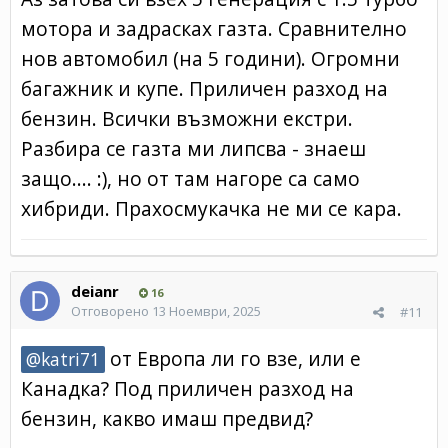
мотора и задрасках газта. Сравнително
нов автомобил (на 5 години). Огромни
багажник и купе. Приличен разход на
бензин. Всички възможни екстри.
Разбира се газта ми липсва - знаеш
защо.... :), но от там нагоре са само
хибриди. Прахосмукачка не ми се кара.
deianr
16
Отговорено
13 Ноември, 2025
#11
от Европа ли го взе, или е
@katri71
Канадка? Под приличен разход на
бензин, какво имаш предвид?