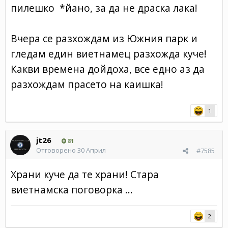
пилешко *йано, за да не драска лака!
Вчера се разхождам из Южния парк и
гледам един виетнамец разхожда куче!
Какви времена дойдоха, все едно аз да
разхождам прасето на каишка!
1
jt26
81
Отговорено
30 Април
#7585
Храни куче да те храни! Стара
виетнамска поговорка ...
2