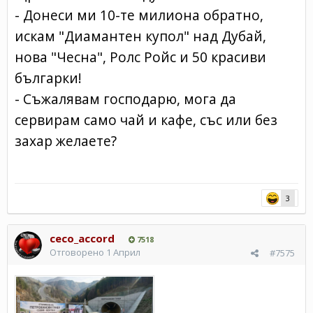
- Донеси ми 10-те милиона обратно,
искам "Диамантен купол" над Дубай,
нова "Чесна", Ролс Ройс и 50 красиви
българки!
- Съжалявам господарю, мога да
сервирам само чай и кафе, със или без
захар желаете?
3
ceco_accord
7518
Отговорено
1 Април
#7575