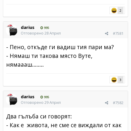
2
darius
995
Отговорено
28 Април
#7581
- Пено, откъде ги вадиш тия пари ма?
- Нямаш ти такова място Вуте,
нямаааш........
3
darius
995
Отговорено
29 Април
#7582
Два гълъба си говорят:
- Как е живота, не сме се виждали от как