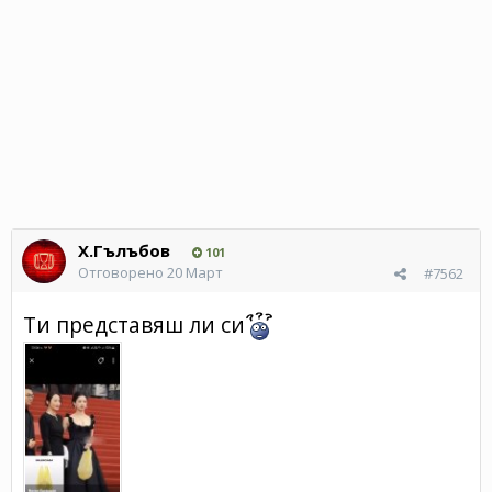
Х.Гълъбов
101
Отговорено
20 Март
#7562
Ти представяш ли си