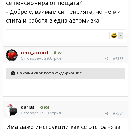
се пенсионира от пощата?
- Добре е, взимам си пенсията, но не ми
стига и работя в една автомивка!
2
ceco_accord
7518
Отговорено
29 Април
#7583
Покажи скритото съдържание
darius
995
Отговорено
30 Април
#7584
Има даже инструкции как се отстранява