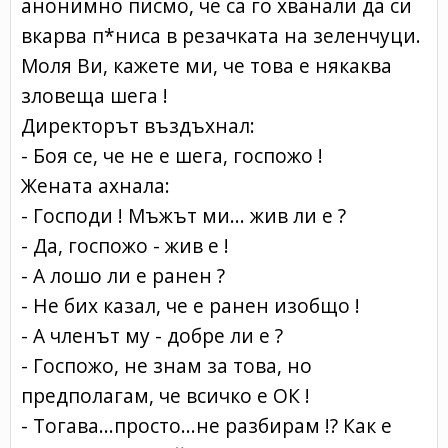
анонимно писмо, че са го хванали да си
вкарва п*ниса в резачката на зеленчуци.
Моля Ви, кажете ми, че това е някаква
зловеща шега !
Директорът въздъхнал:
- Боя се, че не е шега, госпожо !
Жената ахнала:
- Господи ! Мъжът ми... жив ли е ?
- Да, госпожо - жив е !
- А лошо ли е ранен ?
- Не бих казал, че е ранен изобщо !
- А членът му - добре ли е ?
- Госпожо, не знам за това, но
предполагам, че всичко е ОК !
- Тогава...просто...не разбирам !? Как е