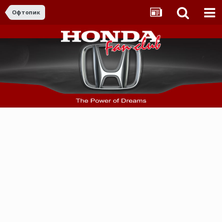
Офтопик