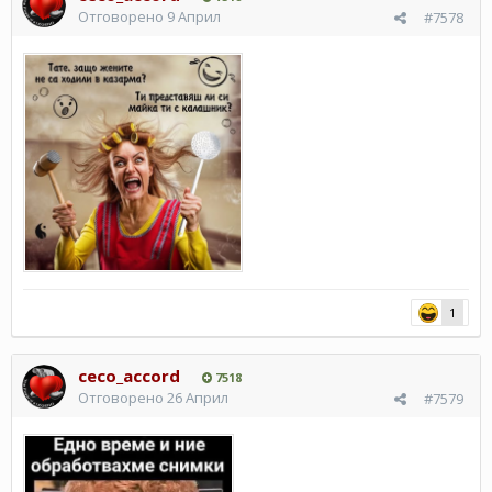
Отговорено
9 Април
#7578
1
ceco_accord
7518
Отговорено
26 Април
#7579