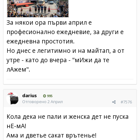
За някои ора първи април е
професионално ежедневие, за други е
ежедневна простотия.
Но днес е легитимно и на майтап, а от
утре - като до вчера - "мИжи да те
лАжем".
darius
995
Отговорено
2 Април
#7576
Кола дека не пали и женска дет не пуска
нЕ-мА!
Ама и дветье сакат врътенье!