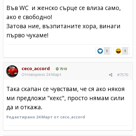
Във WC и женско сърце се влиза само,
ако е свободно!
Затова ние, възпитаните хора, винаги
първо чукаме!
1
1
ceco_accord
7518
Отговорено
24 Март
#7570
Така скапан се чувствам, че ся ако някоя
ми предложи "кекс", просто нямам сили
да и откажа.
Редактирано
24 Март
от ceco_accord