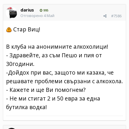
darius
995
Отговорено
4 Май
#7586
Стар Виц!
В клуба на анонимните алкохолици!
- Здравейте, аз съм Пешо и пия от
30години.
-Дойдох при вас, защото ми казаха, че
решавате проблеми свързани с алкохола.
- Кажете и ще Ви помогнем?
- Не ми стигат 2 и 50 евра за една
бутилка водка!