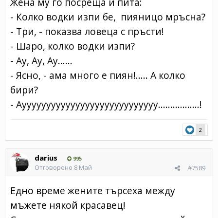
Жена му го посреща и пита:
- Колко водки изпи бе, пияницо мръсна?
- Три, - показва ловеца с пръсти!
- Шаро, колко водки изпи?
- Ау, Ау, Ау......
- Ясно, - ама много е пиян!..... А колко
бири?
- Ауууууууууууууууууууууууууууу.................!
2
darius
995
Отговорено
8 Май
#7589
Едно време жените търсеха между
мъжете някой красавец!