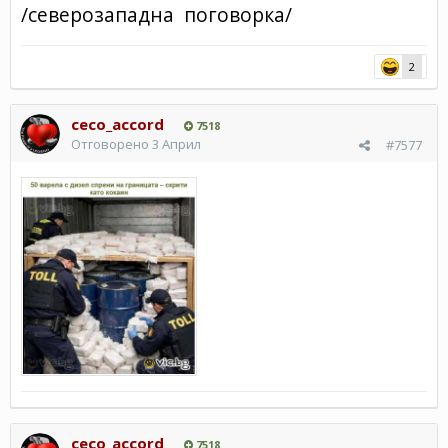
/северозападна поговорка/
2
ceco_accord
7518
Отговорено
3 Април
#7577
ceco_accord
7518