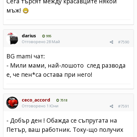
Сега търсят между красавците някой
мъж!
darius
995
Отговорено
28 Май
#7590
BG mami чат:
- Мили мами, най-лошото след развода
е, че пен*са остава при него!
ceco_accord
7518
Отговорено
1 Юни
#7591
- Добър ден ! Обажда се съпругата на
Петър, ваш работник. Току-що получих