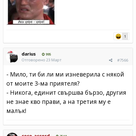
1
darius
995
Отговорено
23 Март
#7566
- Мило, ти би ли ми изневерила с някой
от моите 3-ма приятеля?
- Никога, единит свършва бързо, другия
не знае кво прави, а на третия му е
малък!
ceco_accord