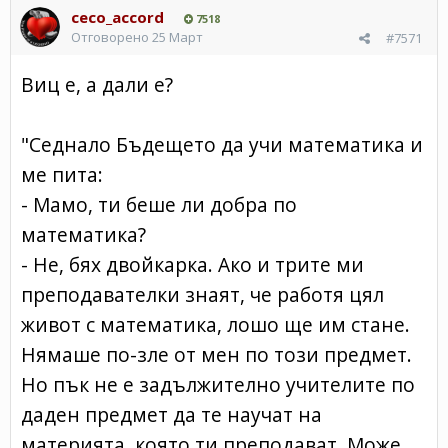
ceco_accord
7518
Отговорено
25 Март
#7571
Виц е, а дали е?
"Седнало Бъдещето да учи математика и
ме пита:
- Мамо, ти беше ли добра по
математика?
- Не, бях двойкарка. Ако и трите ми
преподавателки знаят, че работя цял
живот с математика, лошо ще им стане.
Нямаше по-зле от мен по този предмет.
Но пък не е задължително учителите по
даден предмет да те научат на
материята, която ти преподават. Може