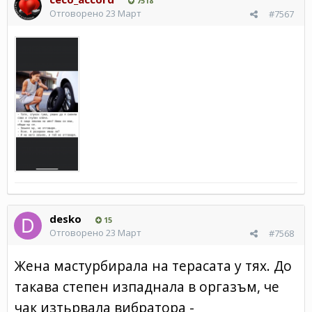
7518
Отговорено
23 Март
#7567
desko
15
Отговорено
23 Март
#7568
Жена мастурбирала на терасата у тях. До
такава степен изпаднала в оргазъм, че
чак изтьрвала вибратора -