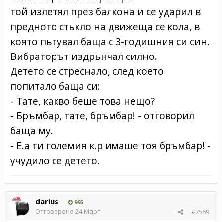
той излетял през балкона и се ударил в
предното стькло на движеща се кола, в
която пьтувал баща с 3-годишния си син.
Вибраторът издрьнчал силно.
Детето се стреснало, след което
попитало баща си:
- Тате, какво беше това нещо?
- Бръмбар, тате, бръмбар! - отговорил
баща му.
- Е.а ти големия к.р имаше тоя бръмбар! -
учудило се детето.
darius
995
Отговорено
24 Март
#7569