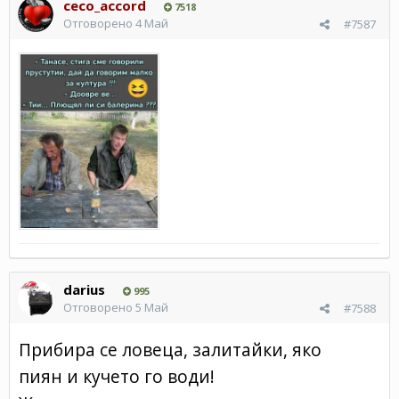
ceco_accord
7518
Отговорено
4 Май
#7587
darius
995
Отговорено
5 Май
#7588
Прибира се ловеца, залитайки, яко
пиян и кучето го води!