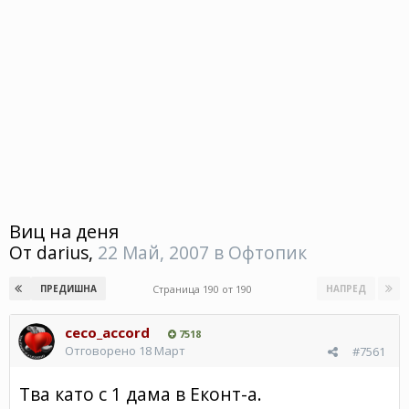
Виц на деня
От
darius
,
22 Май, 2007
в
Офтопик
Страница 190 от 190
ПРЕДИШНА
НАПРЕД
ceco_accord
7518
Отговорено
18 Март
#7561
Тва като с 1 дама в Еконт-а.