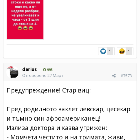
1
1
darius
995
Отговорено
27 Март
#7573
Предупреждение! Стар виц:
Пред родилното заклет левскар, цесекар
и тъмно син афроамериканец!
Излиза доктора и казва угрижен:
- Момчета честито и на тримата, живи,