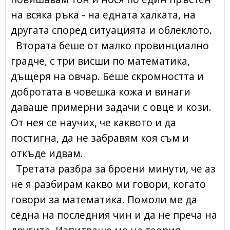
на всяка ръка - на едната халката, на
другата според ситуацията и облеклото.
Втората беше от малко провинциално
градче, с три висши по математика,
дъщеря на овчар. Беше скромността и
добротата в човешка кожа и винаги
даваше примерни задачи с овце и кози.
От нея се научих, че каквото и да
постигна, да не забравям коя съм и
откъде идвам.
Третата разбра за броени минути, че аз
не я разбирам какво ми говори, когато
говори за математика. Помоли ме да
седна на последния чин и да не преча на