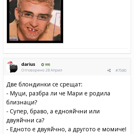
darius
995
Отговорено
28 Април
#7580
Две блондинки се срещат:
- Муци, разбра ли че Мари е родила
близнаци?
- Супер, браво, а еднояйчни или
двуяйчни са?
- Едното е двуяйчно, а другото е момиче!