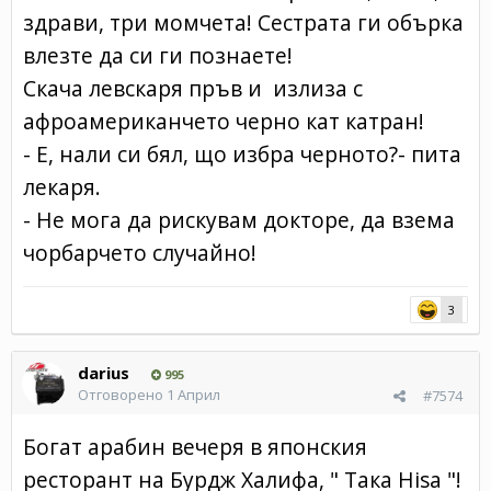
здрави, три момчета! Сестрата ги обърка
влезте да си ги познаете!
Скача левскаря пръв и излиза с
афроамериканчето черно кат катран!
- Е, нали си бял, що избра черното?- пита
лекаря.
- Не мога да рискувам докторе, да взема
чорбарчето случайно!
3
darius
995
Отговорено
1 Април
#7574
Богат арабин вечеря в японския
ресторант на Бурдж Халифа, " Така Hisa "!