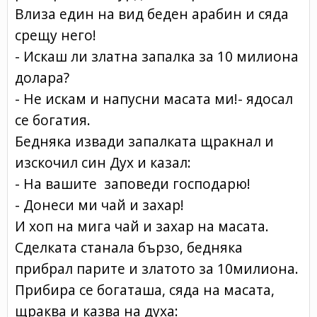
Влиза един на вид беден арабин и сяда
срещу него!
- Искаш ли златна запалка за 10 милиона
долара?
- Не искам и напусни масата ми!- ядосал
се богатия.
Бедняка извади запалката щракнал и
изскочил син Дух и казал:
- На вашите заповеди господарю!
- Донеси ми чай и захар!
И хоп на мига чай и захар на масата.
Сделката станала бързо, бедняка
прибрал парите и златото за 10милиона.
Прибира се богаташа, сяда на масата,
щраква и казва на духа: