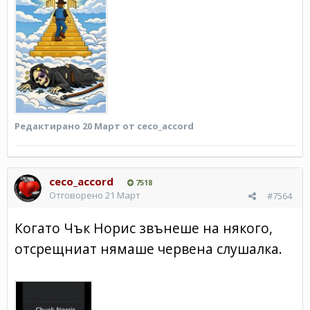
Редактирано
20 Март
от ceco_accord
ceco_accord
7518
Отговорено
21 Март
#7564
Когато Чък Норис звънеше на някого,
отсрещниат нямаше червена слушалка.