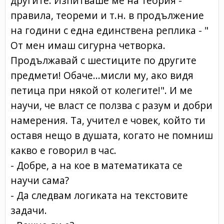
другите. Изпитваше ме на теория -
правила, теореми и т.н. в продължение
на години с една единствена реплика - "
От мен имаш сигурна четворка.
Продължавай с шестиците по другите
предмети! Обаче...мисли му, ако видя
петица при някой от колегите!". И ме
научи, че власт се ползва с разум и добри
намерения. Та, учител е човек, който ти
оставя нещо в душата, когато не помниш
какво е говорил в час.
- Добре, а на кое в математиката се
научи сама?
- Да следвам логиката на текстовите
задачи.