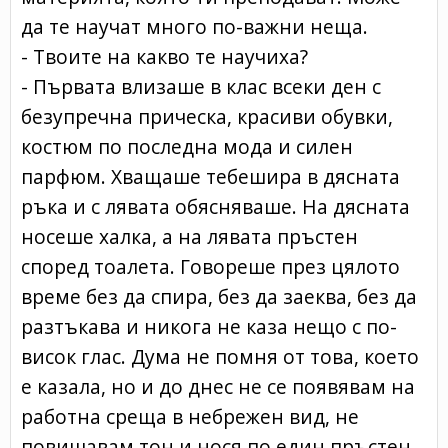
да те научат много по-важни неща.
- Твоите на какво те научиха?
- Първата влизаше в клас всеки ден с
безупречна прическа, красиви обувки,
костюм по последна мода и силен
парфюм. Хващаше тебешира в дясната
ръка и с лявата обясняваше. На дясната
носеше халка, а на лявата пръстен
според тоалета. Говореше през цялото
време без да спира, без да заеква, без да
разтъкава и никога не каза нещо с по-
висок глас. Дума не помня от това, което
е казала, но и до днес не се появявам на
работна среща в небрежен вид, не
повишавам тон и нося по един пръстен