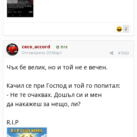
2
ceco_accord
7518
Отговорено
20 Март
#7563
Чък бе велик, но и той не е вечен.
Качил се при Господ и той го попитал:
- Не те очаквах. Дошъл си и мен
да накажеш за нещо, ли?
R.I.P