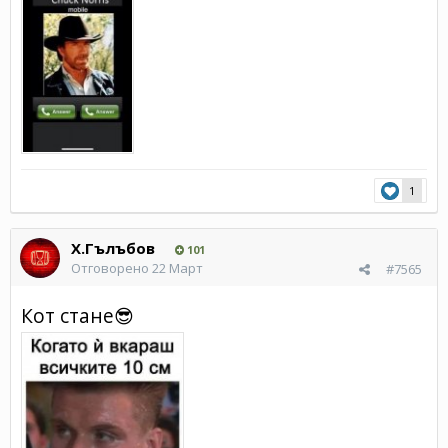
1
Х.Гълъбов
101
Отговорено
22 Март
#7565
Кот стане
😎