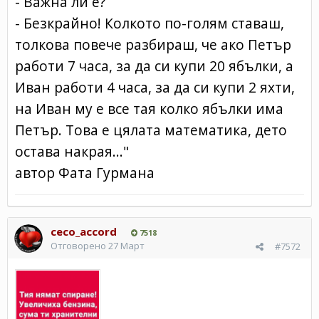
- Важна ли е?
- Безкрайно! Колкото по-голям ставаш,
толкова повече разбираш, че ако Петър
работи 7 часа, за да си купи 20 ябълки, а
Иван работи 4 часа, за да си купи 2 яхти,
на Иван му е все тая колко ябълки има
Петър. Това е цялата математика, дето
остава накрая..."
автор Фата Гурмана
ceco_accord
7518
Отговорено
27 Март
#7572