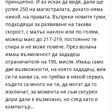
принципно. И аз исках да видя, дали ще
успее 250 на магистралата, докато няма
никой, на правата. Въпреки новите гуми,
подходящи за развиване на такава
скорост, с малък наклон или по-голям,
можеш макс до 217-219, постоянно те
спира и не може повече. През волана
имаш възможност да зададеш
ограничителя на 190, мисля. Имаш само
две възможности, на която зададеш, виж
си ги какви са, но трябва в някой сервиз,
където са много на ти, да могат да го
изключат, за момента не съм сигурен
дори дали е възможно, но след като е
компютър...