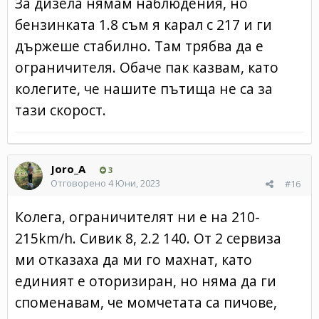
За дизела нямам наблюдения, но
бензинката 1.8 съм я карал с 217 и ги
държеше стабилно. Там трябва да е
ограничителя. Обаче пак казвам, като
колегите, че нашите пътища не са за
тази скорост.
Joro_A
3
Отговорено
4 Юни, 2023
#16
Колега, ограничителят ни е на 210-
215km/h. Сивик 8, 2.2 140. От 2 сервиза
ми отказаха да ми го махнат, като
единият е оторизиран, но няма да ги
споменавам, че момчетата са пичове,