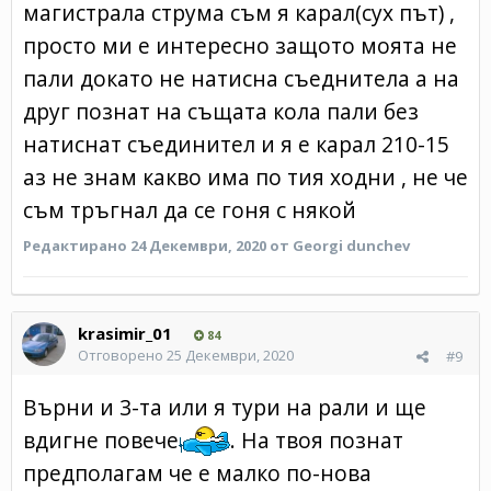
магистрала струма съм я карал(сух път) ,
просто ми е интересно защото моята не
пали докато не натисна съеднитела а на
друг познат на същата кола пали без
натиснат съединител и я е карал 210-15
аз не знам какво има по тия ходни , не че
съм тръгнал да се гоня с някой
Редактирано
24 Декември, 2020
от Georgi dunchev
krasimir_01
84
Отговорено
25 Декември, 2020
#9
Върни и 3-та или я тури на рали и ще
вдигне повече
. На твоя познат
предполагам че е малко по-нова