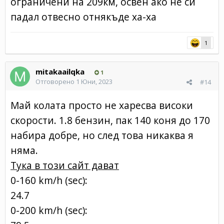
ограничени на 209км, освен ако не си
падал отвесно отнякъде ха-ха
1
mitakaailqka
1
Отговорено
1 Юни, 2023
#14
Май колата просто не харесва високи
скорости. 1.8 бензин, пак 140 коня до 170
набира добре, но след това никаква я
няма.
Тука в този сайт дават
0-160 km/h (sec):
24.7
0-200 km/h (sec):