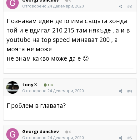
0
Отговорено
24 Декември, 2020
#3
Познавам един дето има същата хонда
той и е вдигал 210 215 там някъде , а и в
youtube на top speed минават 200 , а
моята не може
не знам какво може да е
🙂
tony®
102
Отговорено
24 Декември, 2020
#4
Проблем в главата?
Georgi dunchev
0
Отговорено
24 Декември, 2020
#5