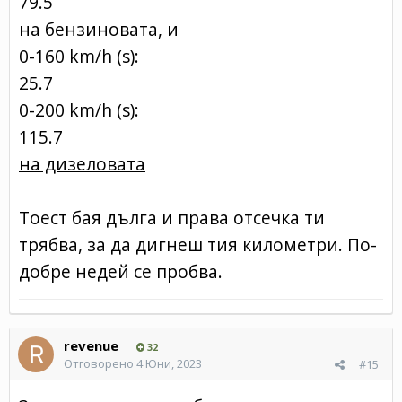
79.5
на бензиновата, и
0-160 km/h (s):
25.7
0-200 km/h (s):
115.7
на дизеловата
Тоест бая дълга и права отсечка ти
трябва, за да дигнеш тия километри. По-
добре недей се пробва.
revenue
32
Отговорено
4 Юни, 2023
#15