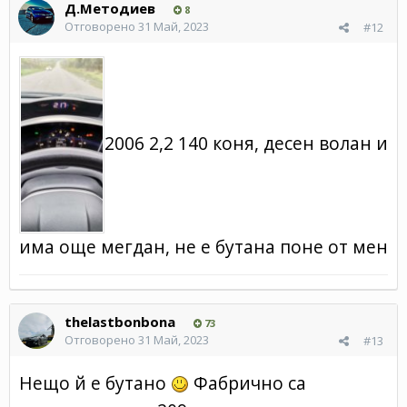
Д.Методиев
8
Отговорено
31 Май, 2023
#12
2006 2,2 140 коня, десен волан и
има още мегдан, не е бутана поне от мен
thelastbonbona
73
Отговорено
31 Май, 2023
#13
Нещо й е бутано
Фабрично са