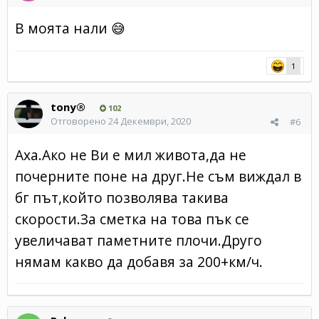
В моята нали
😅
1
tony®
102
Отговорено
24 Декември, 2020
#6
Аха.Ако не Ви е мил живота,да не
почерните поне на друг.Не съм виждал в
бг път,който позволява такива
скорости.За сметка на това пък се
увеличават паметните плочи.Друго
нямам какво да добавя за 200+км/ч.