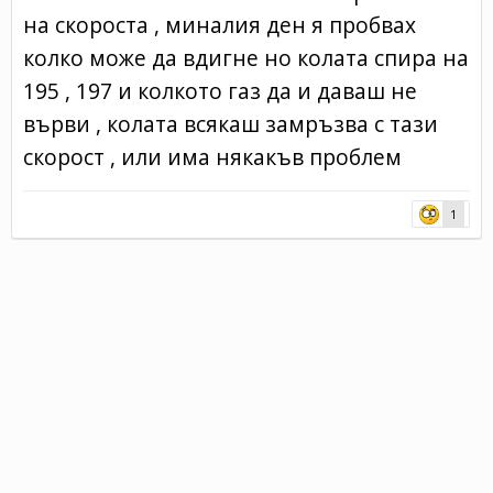
на скороста , миналия ден я пробвах
колко може да вдигне но колата спира на
195 , 197 и колкото газ да и даваш не
върви , колата всякаш замръзва с тази
скорост , или има някакъв проблем
1