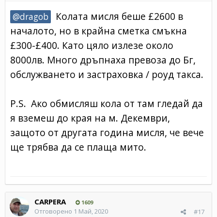
Колата мисля беше £2600 в
@dragob
началото, но в крайна сметка смъкна
£300-£400. Като цяло излезе около
8000лв. Много дръпнаха превоза до Бг,
обслужването и застраховка / роуд такса.
P.S. Ако обмисляш кола от там гледай да
я вземеш до края на м. Декември,
защото от другата година мисля, че вече
ще трябва да се плаща мито.
CARPERA
1609
Отговорено
1 Май, 2020
#17