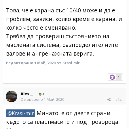
Това, че е карана със 10/40 може и да е
проблем, зависи, колко време е карана, и
колко често е сменявано.
Трябва да провериш състоянието на
маслената система, разпределителните
валове и ангренажната верига.
Редактирано
1 Май, 2020
от Krasi-mir
1
Alex__
4
Отговорено
1 Май, 2020
#14
Минато е от двете страни
@Krasi-mir
където са пластмасите и под прозореца.