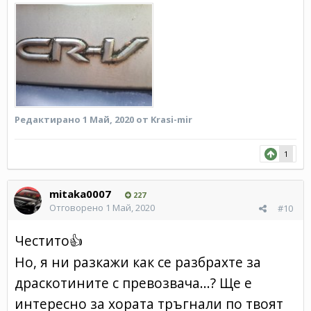
Редактирано
1 Май, 2020
от Krasi-mir
1
mitaka0007
227
Отговорено
1 Май, 2020
#10
Честито
👍
Но, я ни разкажи как се разбрахте за
драскотините с превозвача...? Ще е
интересно за хората тръгнали по твоят