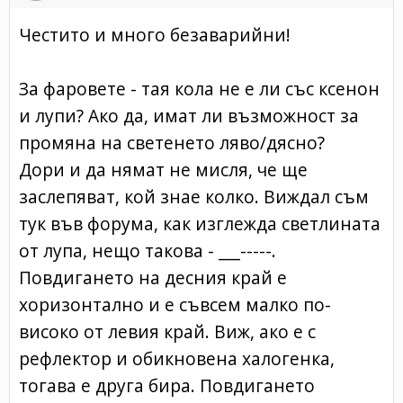
Честито и много безаварийни!
За фаровете - тая кола не е ли със ксенон
и лупи? Ако да, имат ли възможност за
промяна на светенето ляво/дясно?
Дори и да нямат не мисля, че ще
заслепяват, кой знае колко. Виждал съм
тук във форума, как изглежда светлината
от лупа, нещо такова - ___-----.
Повдигането на десния край е
хоризонтално и е съвсем малко по-
високо от левия край. Виж, ако е с
рефлектор и обикновена халогенка,
тогава е друга бира. Повдигането