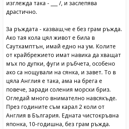
изглежда така - ___ /, и заслепява
драстично.
За ръждата - казваш,че е без грам ръжда.
Ако тая кола цял живот е била в
Саутхамптън, имай едно на ум. Колите
от крайбрежието имат навика да хващат
мъх по дупки, фуги и ръбчета, особено
ако са нощували на сянка, и завет. То в
цяла Англия е така, ама на брега е
повече, заради соления морски бриз.
Огледай много внимателно навсякъде.
През годините съм карал 2 коли от
Англия в България. Едната чистокръвна
японка, 10-годишна, без грам ръжда.