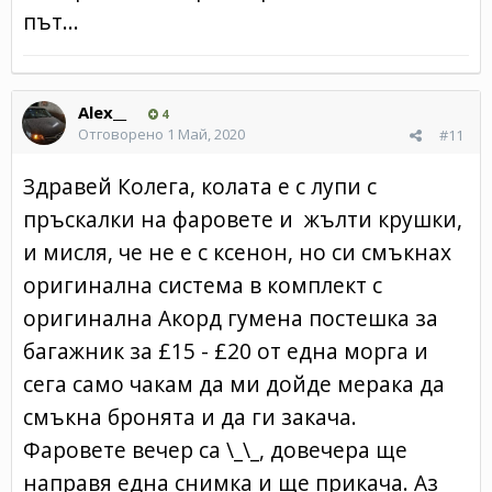
път...
Alex__
4
Отговорено
1 Май, 2020
#11
Здравей Колега, колата е с лупи с
пръскалки на фаровете и жълти крушки,
и мисля, че не е с ксенон, но си смъкнах
оригинална система в комплект с
оригинална Акорд гумена постешка за
багажник за £15 - £20 от една морга и
сега само чакам да ми дойде мерака да
смъкна бронята и да ги закача.
Фаровете вечер са \_\_, довечера ще
направя една снимка и ще прикача. Аз