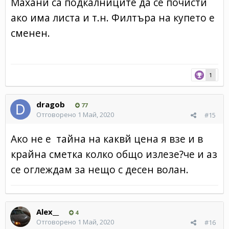
Махани са подкалниците да се почисти
ако има листа и т.н. Филтъра на купето е
сменен.
1
dragob
77
Отговорено
1 Май, 2020
#15
Ако не е тайна на каквй цена я взе и в
крайна сметка колко общо излезе?че и аз
се оглеждам за нещо с десен волан.
Alex__
4
Отговорено
1 Май, 2020
#16