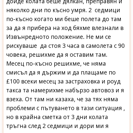
дойде колата беше дялкан, преправян и
няколко дни по късно умря. 2 седмици
по-късно когато ми беше полета до там
за да я прибера на ход бяхме влезнали в
Извънредното положение. Не ми се
рискуваше да стоя 3 часа в самолета с 90
човека, решихме да я оставим там.
Месец по-късно решихме, че няма
смисъл да я държим и да плащаме по
£100 всеки месец за застраховка и роуд
такса та намерихме набързо автовоз и я
взеха. От там ни казаха, че за тях няма
проблеми с пътуването в тази ситуация ,
но в крайна сметка от 3 дни колата
тръгна след 2 седмици и дори ми я