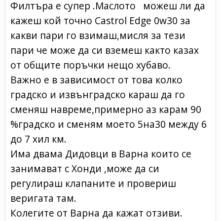
Филтъра е супер .Маслото можеш ли да
кажеш кой точно Castrol Edge 0w30 за
какви пари го взимаш,мисля за тези
пари че може да си вземеш както казах
от общите поръчки нещо хубаво.
Важно е в зависимост от това колко
градско и извънградско караш да го
сменяш навреме,примерно аз карам 90
%градско и сменям моето 5на30 между 6
до 7 хил км.
Има двама Дидовци в Варна които се
занимават с Хонди ,може да си
регулираш клапаните и провериш
веригата там.
Колегите от Варна да кажат отзиви.