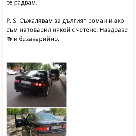
се радвам.
P. S. Съжалявам за дългият роман и ако
съм натоварил някой с четене. Наздраве
и безаварийно.
🍻