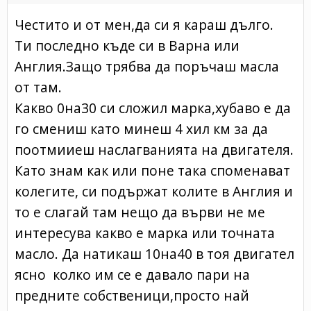
Честито и от мен,да си я караш дълго.
Ти последно къде си в Варна или
Англия.Защо трябва да поръчаш масла
от там.
Какво 0на30 си сложил марка,хубаво е да
го смениш като минеш 4 хил км за да
поотмииеш наслагванията на двигателя.
Като знам как или поне така споменават
колегите, си подържат колите в Англия и
то е слагай там нещо да върви не ме
интересува какво е марка или точната
масло. Да натикаш 10на40 в тоя двигател
ясно колко им се е давало пари на
предните собственици,просто най