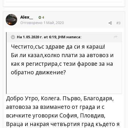
Alex__
4
Отговорено
1 Май, 2020
#3
На 1.05.2020 г. at 6:19,
JHM
написа:
Честито,със здраве да си я караш!
Би ли казал,колко плати за автовоз и
как я регистрира,с тези фарове за на
обратно движение?
Добро Утро, Колега. Първо, Благодаря,
автовоза за взимането от града и с
всичките уговорки София, Пловдив,
Враца и накрая четвъртия град където я