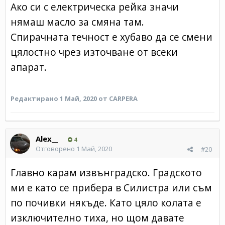
Ако си с електрическа рейка значи
нямаш масло за смяна там.
Спирачната течност е хубаво да се смени
цялостно чрез източване от всеки
апарат.
Редактирано
1 Май, 2020
от CARPERA
Alex__
4
Отговорено
1 Май, 2020
#20
Главно карам извънградско. Градското
ми е като се прибера в Силистра или съм
по почивки някъде. Като цяло колата е
изключително тиха, но щом давате