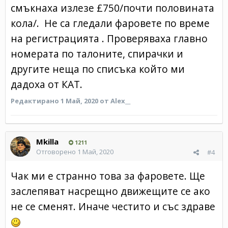
смъкнаха излезе £750/почти половината
кола/. Не са гледали фаровете по време
на регистрацията . Проверяваха главно
номерата по талоните, спирачки и
другите неща по списъка който ми
дадоха от КАТ.
Редактирано
1 Май, 2020
от Alex__
Mkilla
1211
Отговорено
1 Май, 2020
#4
Чак ми е странно това за фаровете. Ще
заслепяват насрещно движещите се ако
не се сменят. Иначе честито и със здраве