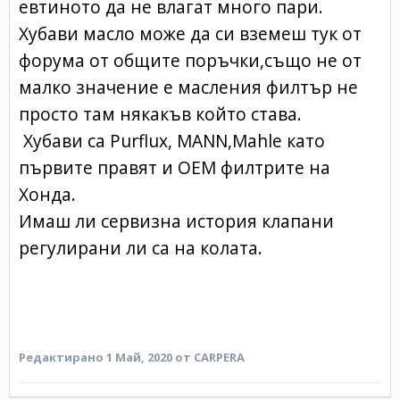
евтиното да не влагат много пари.
Хубави масло може да си вземеш тук от
форума от общите поръчки,също не от
малко значение е масления филтър не
просто там някакъв който става.
Хубави са Purflux, MANN,Mahle като
първите правят и ОЕМ филтрите на
Хонда.
Имаш ли сервизна история клапани
регулирани ли са на колата.
Редактирано
1 Май, 2020
от CARPERA