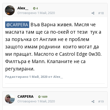
Alex__
4
Отговорено
1 Май, 2020
#18
Във Варна живея. Мисля че
@CARPERA
маслата там ще са по-окей от тези тук а
за поръчка от Англия не е проблем
защото имам роднини които могат да
ми пращат. Маслото е Castrol Edge 0w30.
Филтъра е Mann. Клапаните не са
регулирани.
Редактирано
1 Май, 2020
от Alex__
CARPERA
1609
Отговорено
1 Май, 2020
#19