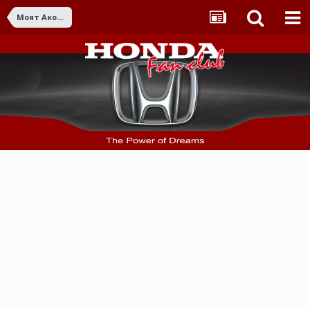
Моят Акорд