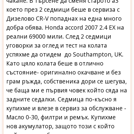
чакане. В търсене да сменя старото а3
което през 2 седмици беше в сервиза с
Дизелово CR-V попаднах на една много
добра обява. Honda accord 2007 2.4 EX на
реални 69000 мили. След 2 седмици
уговорки за оглед и тест на колата
успяхме да отидем до Southampton, UK.
Като цяло колата беше в отлично
състояние- оригинално окачване и без
грам ръжда, собственика дори се шегува,
че баща ми е първия човек който сяда на
задните седалки. Седмица по-късно я
купихме и влезе в сервиз за обслужване -
Масло 0-30, филтри и ремък. Купихме
нов акумулатор, защото този с който