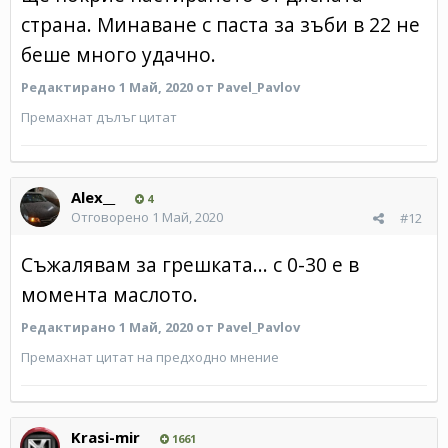
страна. Минаване с паста за зъби в 22 не
беше много удачно.
Редактирано
1 Май, 2020
от Pavel_Pavlov
Премахнат дълъг цитат
Alex__
4
Отговорено
1 Май, 2020
#12
Съжалявам за грешката... с 0-30 е в
момента маслото.
Редактирано
1 Май, 2020
от Pavel_Pavlov
Премахнат цитат на предходно мнение
Krasi-mir
1661