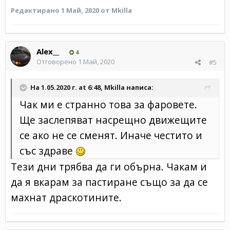
Редактирано
1 Май, 2020
от Mkilla
Alex__
4
Отговорено
1 Май, 2020
#5
На 1.05.2020 г. at 6:48,
Mkilla
написа:
Чак ми е странно това за фаровете.
Ще заслепяват насрещно движещите
се ако не се сменят. Иначе честито и
със здраве
Тези дни трябва да ги обърна. Чакам и
да я вкарам за пастиране също за да се
махнат драскотините.