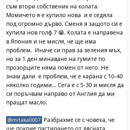
съм втори собственик на колата.
Момичето я е купило нова и е седяла
под огромно дърво. Сменя я защото си е
купила нов голф 7
. Колата е направена
😁
в Япония и не мисля, че ще има
проблем. Иначе си прав за зеления мъх,
но за 1 ден минаване на гумите по
прозорците няма помен от него. Не
знам дали е проблем, че е карана с 10-40
няколко годими... Сега е с 5-30 и мисля да
си поръчвам направо от Англия да ми
пращат масло.
Разбрахме се с човека, че
@mitaka0007
ще покрие пастирането от дясната