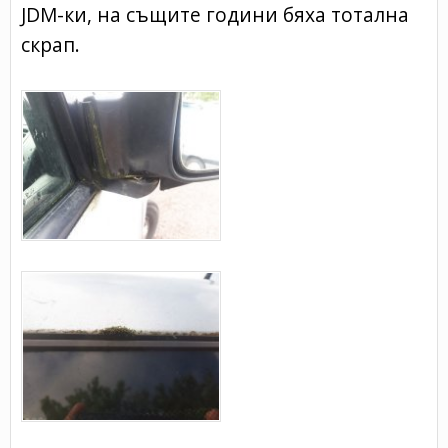
JDM-ки, на същите години бяха тотална
скрап.