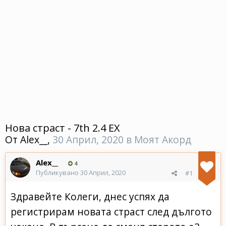
Нова страст - 7th 2.4 EX
От
Alex__
,
30 Април, 2020
в
Моят Акорд
Alex__
4
Публикувано
30 Април, 2020
#1
Здравейте Колеги, днес успях да
регистрирам новата страст след дългото