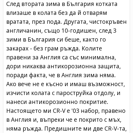
След втората зима в България котката
влизаше в колата без да й отварям
вратата, през пода. Другата, чистокръвен
англичанин, също 10-годишен, след 3
зими в България си беше, както го
закарах - без грам ръжда. Колите
правени за Англия са със минимална,
дори никаква антикорозионна защита,
поради факта, че в Англия зима няма.
Ако вече не е късно и имаш възможност,
изчисти колата с пароструйка отдолу, и
нанеси антикорозионно покритие.
Настоящето ми CR-V е '03 набор, правено
в Англия и, въпреки че е покрито с мъх,
няма ръжда. Предишните ми две CR-V-та,