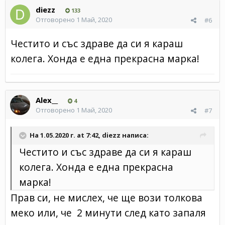
diezz
133
Отговорено
1 Май, 2020
#6
Честито и със здраве да си я караш
колега. Хонда е една прекрасна марка!
Alex__
4
Отговорено
1 Май, 2020
#7
На 1.05.2020 г. at 7:42,
diezz
написа:
Честито и със здраве да си я караш
колега. Хонда е една прекрасна
марка!
Прав си, не мислех, че ще вози толкова
меко или, че 2 минути след като запаля