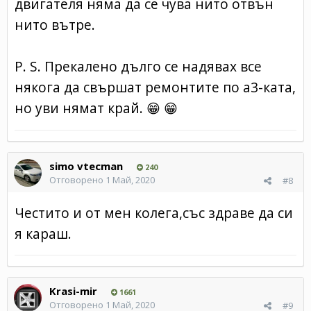
двигателя няма да се чува нито отвън
нито вътре.
P. S. Прекалено дълго се надявах все
някога да свършат ремонтите по а3-ката,
но уви нямат край.
😁
😁
simo vtecman
240
Отговорено
1 Май, 2020
#8
Честито и от мен колега,със здраве да си
я караш.
Krasi-mir
1661
Отговорено
1 Май, 2020
#9