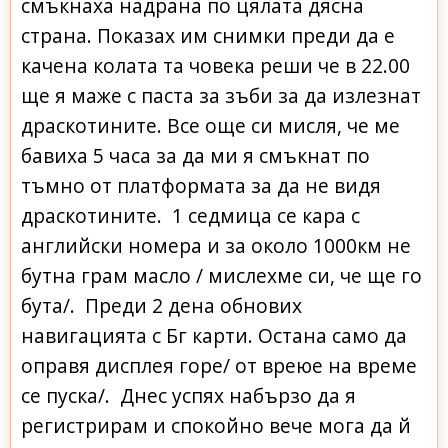
смъкнаха надрана по цялата дясна
страна. Показах им снимки преди да е
качена колата та човека реши че в 22.00
ще я маже с паста за зъби за да излезнат
драскотините. Все още си мисля, че ме
бавиха 5 часа за да ми я смъкнат по
тъмно от платформата за да не видя
драскотините. 1 седмица се кара с
английски номера и за около 1000км не
бутна грам масло / мислехме си, че ще го
бута/. Преди 2 дена обнових
навигацията с Бг карти. Остана само да
оправя дисплея горе/ от вреюе на време
се пуска/. Днес успях набързо да я
регистрирам и спокойно вече мога да й