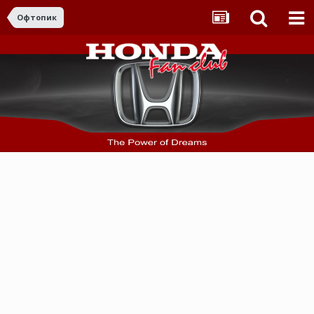
Офтопик