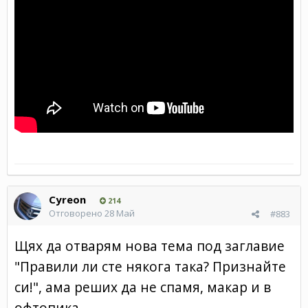
Cyreon
214
Отговорено
28 Май
#883
Щях да отварям нова тема под заглавие
"Правили ли сте някога така? Признайте
си!", ама реших да не спамя, макар и в
офтопика.