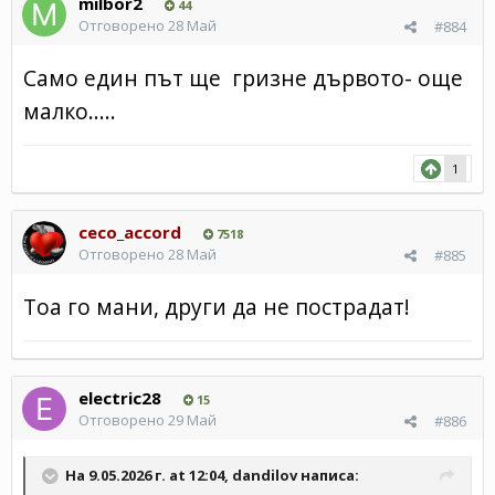
milbor2
44
Отговорено
28 Май
#884
Само един път ще гризне дървото- още
малко.....
1
ceco_accord
7518
Отговорено
28 Май
#885
Тоа го мани, други да не пострадат!
electric28
15
Отговорено
29 Май
#886
На 9.05.2026 г. at 12:04,
dandilov
написа: