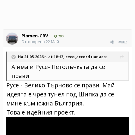
Plamen-CRV
790
Отговорено
22 Май
#882
На 21.05.2026 г. at 18:13,
ceco_accord
написа:
А има и Русе- Петолъчката да се
прави
Русе - Велико Търново се прави. Май
идеята е чрез тунел под Шипка да се
мине към южна България.
Това е идейния проект.