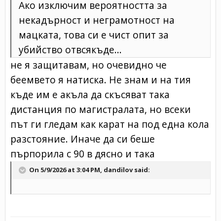
Ако изключим вероятността за
некадърност и неграмотност на
мацката, това си е чист опит за
убийство отвсякъде...
не я защитавам, но очевидно че
беемвето я натиска. Не знам и на тия
къде им е акъла да скъсяват така
дистанция по магистралата, но всеки
път ги гледам как карат на под една кола
разстояние. Иначе да си беше
пърпорила с 90 в дясно и така
On 5/9/2026 at 3:04 PM, dandilov said: