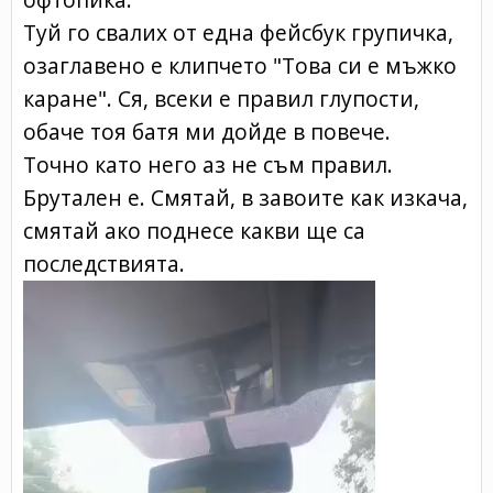
Туй го свалих от една фейсбук групичка,
озаглавено е клипчето "Това си е мъжко
каране". Ся, всеки е правил глупости,
обаче тоя батя ми дойде в повече.
Точно като него аз не съм правил.
Брутален е. Смятай, в завоите как изкача,
смятай ако поднесе какви ще са
последствията.