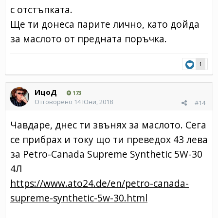
с отстъпката.
Ще ти донеса парите лично, като дойда
за маслото от предната поръчка.
1
ИцоД
173
Отговорено
14 Юни, 2018
#14
Чавдаре, днес ти звънях за маслото. Сега
се прибрах и току що ти преведох 43 лева
за Petro-Canada Supreme Synthetic 5W-30
4Л
https://www.ato24.de/en/petro-canada-
supreme-synthetic-5w-30.html