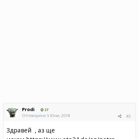
Prodi
27
Отговорено
5 Юни, 2018
#2
Здравей , аз ще