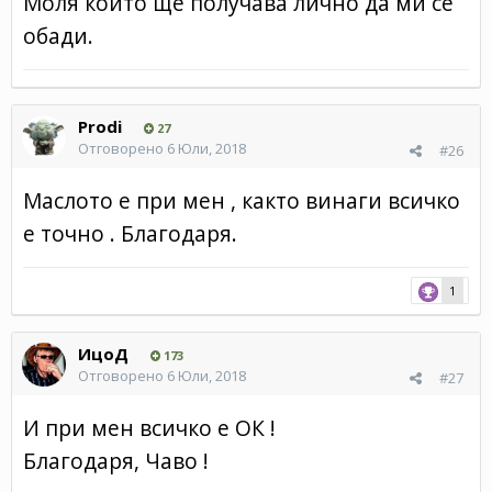
Моля който ще получава лично да ми се
обади.
Prodi
27
Отговорено
6 Юли, 2018
#26
Маслото е при мен , както винаги всичко
е точно . Благодаря.
1
ИцоД
173
Отговорено
6 Юли, 2018
#27
И при мен всичко е ОК !
Благодаря, Чаво !