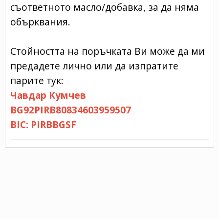
съответното масло/добавка, за да няма
обърквания.
Стойността на поръчката Ви може да ми
предадете лично или да изпратите
парите тук:
Чавдар Кумчев
BG92PIRB80834603959507
BIC: PIRBBGSF