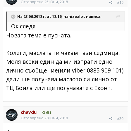
Отговорено
25 Юни, 2018
#19
На 23.06.2018 г. at 18:16,
nanizealot
написа:
Ок следя
Новата тема е пусната.
Колеги, маслата ги чакам тази седмица.
Моля всеки един да ми изпрати едно
лично съобщение(или viber 0885 909 101),
дали ще получава маслото си лично от
ТЦ Боила или ще получавате с Еконт.
chavdu
681
Отговорено
28 Юни, 2018
#20