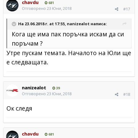
chavdu
681
Отговорено
23 Юни, 2018
#17
На 23.06.2018 г. at 17:55,
nanizealot
написа:
Кога ще има пак поръчка искам да си
поръчам ?
Утре пускам темата. Началото на Юли ще
е следващата.
nanizealot
39
Отговорено
23 Юни, 2018
#18
Ок следя
chavdu
681