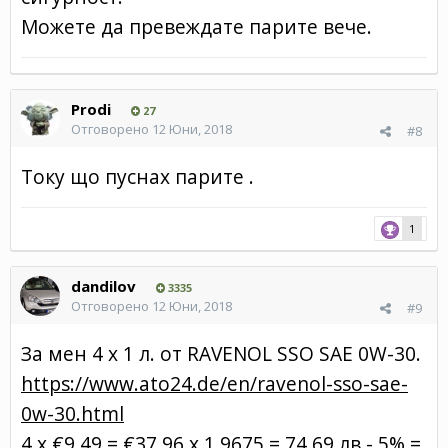
Можете да превеждате парите вече.
Prodi
27
Отговорено
12 Юни, 2018
#8
Току що пуснах парите .
1
dandilov
3335
Отговорено
12 Юни, 2018
#9
За мен 4 х 1 л. от RAVENOL SSO SAE 0W-30.
https://www.ato24.de/en/ravenol-sso-sae-
0w-30.html
4 х €9.49 = €37.96 х 1,9675 = 74,69 лв - 5% =