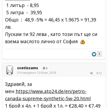
1 литър - 8,95
5 литра - 39,95
Общо : 48,9 -5% = 46,45 х 1.9675 = 91,39
лв.
Пускам ти 92 лева , като този път ще си
взема маслото лично от София
1
svetlozams
2
Отговорено
13 Юни, 2018
#12
Здравей, за
мен
https://www.ato24.de/en/petro-
canada-supreme-synthetic-5w-20.html
1 брой x 4л. + 1 брой x 1л. = €28,40 + €7.49