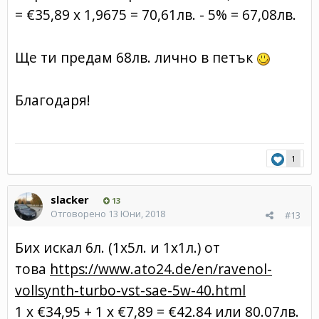
= €35,89 x 1,9675 = 70,61лв. - 5% = 67,08лв.
Ще ти предам 68лв. лично в петък
Благодаря!
1
slacker
13
Отговорено
13 Юни, 2018
#13
Бих искал 6л. (1x5л. и 1х1л.) от
това
https://www.ato24.de/en/ravenol-
vollsynth-turbo-vst-sae-5w-40.html
1 х €34,95 + 1 х €7,89 = €42.84 или 80.07лв.