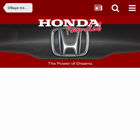
Общи поръчки от страната и чужбина