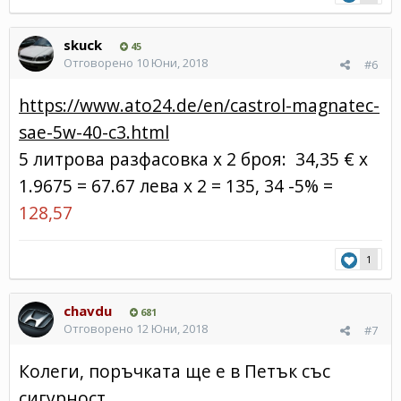
skuck
45
Отговорено
10 Юни, 2018
#6
https://www.ato24.de/en/castrol-magnatec-
sae-5w-40-c3.html
5 литрова разфасовка х 2 броя: 34,35 € x
1.9675 = 67.67 лева х 2 = 135, 34 -5% =
128,57
1
chavdu
681
Отговорено
12 Юни, 2018
#7
Колеги, поръчката ще е в Петък със
сигурност.