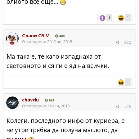
олиото все още...
1
1
Слави CR-V
488
Отговорено
29 Юни, 2018
#22
Ма така е, те като изпаднаха от
световното и ся ги е яд на всички.
1
chavdu
681
Отговорено
2 Юли, 2018
#23
Колеги. последното инфо от куриера, е
че утре трябва да получа маслото, да