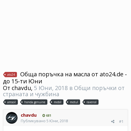
Обща поръчка на масла от ato24.de -
ato24
до 15-ти Юни
От
chavdu
,
5 Юни, 2018
в
Общи поръчки от
страната и чужбина
amsoil
honda genuine
mobil
motul
ravenol
chavdu
681
Публикувано
5 Юни, 2018
#1