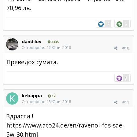
70,96 лв.
1
1
dandilov
3335
Отговорено
12 Юни, 2018
#10
Преведох сумата.
1
kebappa
12
Отговорено
13 Юни, 2018
#11
Здрасти !
https://www.ato24.de/en/ravenol-fds-sae-
5w-30.html