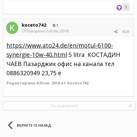
1
koceto742
1
Отговорено
6 Юли, 2018
#28
https://www.ato24.de/en/motul-6100-
synergie-10w-40.html
5 litra КОСТАДИН
ЧАЕВ Пазарджик офис на канала тел
0886320949 23,75 e
Редактирано
6 Юли, 2018
от koceto742
Последователи
0
ВЪРНЕТЕ СЕ НАЗАД