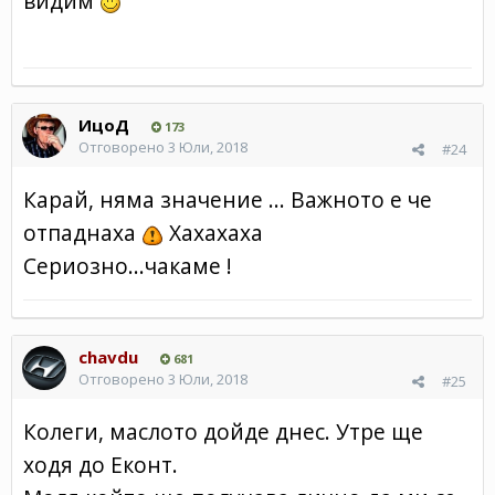
видим
ИцоД
173
Отговорено
3 Юли, 2018
#24
Карай, няма значение ... Важното е че
отпаднаха
Хахахаха
Сериозно...чакаме !
chavdu
681
Отговорено
3 Юли, 2018
#25
Колеги, маслото дойде днес. Утре ще
ходя до Еконт.