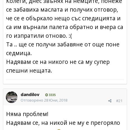
Колеги, днес звънях на немците, понеже
се забавиха маслата и получих отговор,
че се е объркало нещо със спедицията и
са им върнали палета обратно и вчера са
го изпратили отново. :(
Та .. ще се получи забавяне от още поне
седмица.
Надявам се на никого не са му супер
спешни нещата.
dandilov
3335
Отговорено
28 Юни, 2018
#21
Няма проблем!
Надявам се, на никой не му е прегоряло