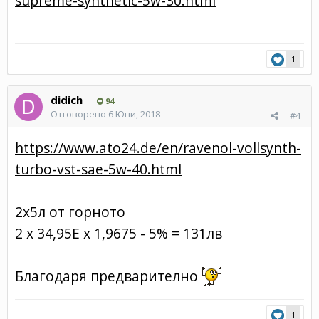
supreme-synthetic-5w-30.html
1
didich
94
Отговорено
6 Юни, 2018
#4
https://www.ato24.de/en/ravenol-vollsynth-
turbo-vst-sae-5w-40.html
2х5л от горното
2 х 34,95Е х 1,9675 - 5% = 131лв
Благодаря предварително
1