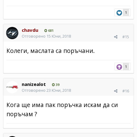
1
chavdu
681
Отговорено
15 Юни, 2018
#15
Колеги, маслата са поръчани.
1
nanizealot
39
Отговорено
23 Юни, 2018
#16
Кога ще има пак поръчка искам да си
поръчам ?