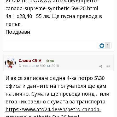
искам https://www.ato24.de/en/petro-
canada-supreme-synthetic-5w-20.html
4л 1 х28,40 55 лв. Ще пусна превода в
петък.
Поздрави
1
Слави CR-V
488
Отговорено
6 Юни, 2018
#3
И аз се записвам с една 4-ка петро 5\30
офиса и данните на получателя ще дам
на лично. Сумата ще преведа понд . или
вторник заедно с сумата за транспорта
https://www.ato24.de/en/petro-canada-