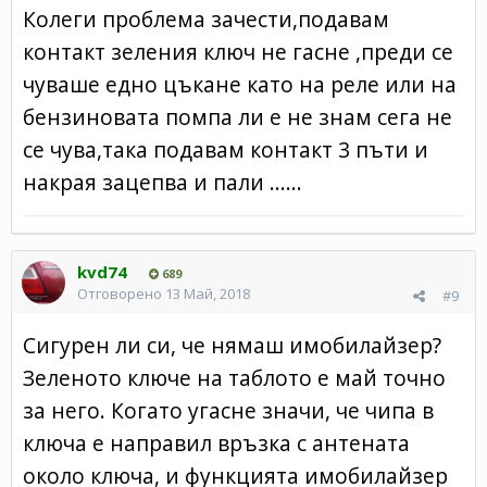
Колеги проблема зачести,подавам
контакт зеления ключ не гасне ,преди се
чуваше едно цъкане като на реле или на
бензиновата помпа ли е не знам сега не
се чува,така подавам контакт 3 пъти и
накрая зацепва и пали ......
kvd74
689
Отговорено
13 Май, 2018
#9
Сигурен ли си, че нямаш имобилайзер?
Зеленото ключе на таблото е май точно
за него. Когато угасне значи, че чипа в
ключа е направил връзка с антената
около ключа, и функцията имобилайзер