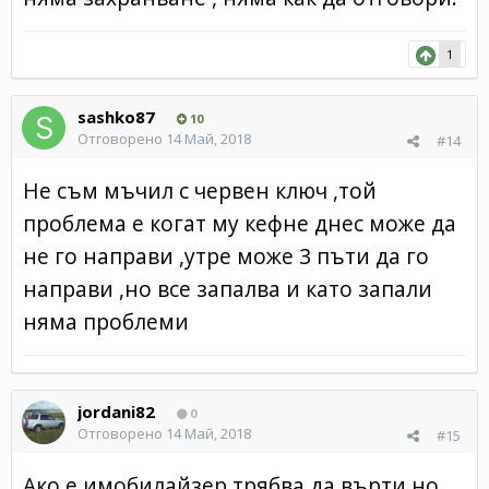
1
sashko87
10
Отговорено
14 Май, 2018
#14
Не съм мъчил с червен ключ ,той
проблема е когат му кефне днес може да
не го направи ,утре може 3 пъти да го
направи ,но все запалва и като запали
няма проблеми
jordani82
0
Отговорено
14 Май, 2018
#15
Ако е имобилайзер трябва да върти но