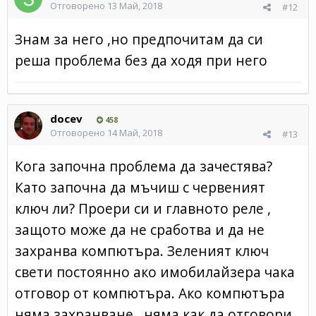
Отговорено
13 Май, 2018
#12
Знам за него ,но предпочитам да си
реша проблема без да ходя при него
docev
458
Отговорено
14 Май, 2018
#13
Кога започна проблема да зачестява?
Като започна да мъчиш с червеният
ключ ли? Проери си и главното реле ,
защото може да не сработва и да не
захранва компютъра. Зеленият ключ
свети постоянно ако имобилайзера чака
отговор от компютъра. Ако компютъра
няма захранване , няма как да отговори.