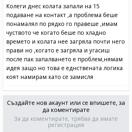
Колеги днес колата запали на 15
подаване на контакт ,а проблема беше
понамалял по рядко го правеше ,имам
чуството че когато беше по хладно
времето и колата нее загряла почти него
прави но ,когато е загряла и угасиш
после пак запалването е проблем,нямам
идея защо но това е еднствената логика
коят намирам като се замисля
Създайте нов акаунт или се впишете, за
да коментирате
За да коментирате, трябва да имате
регистрация