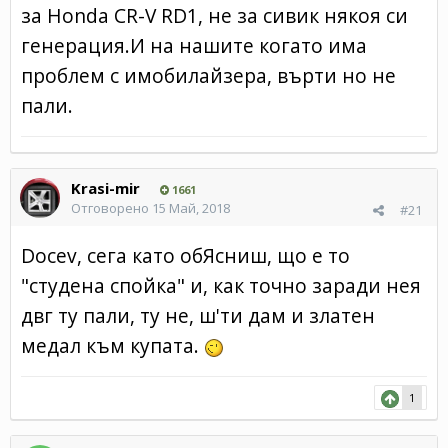
за Honda CR-V RD1, не за сивик някоя си
генерация.И на нашите когато има
проблем с имобилайзера, върти но не
пали.
Krasi-mir
1661
Отговорено
15 Май, 2018
#21
Docev, сега като обЯсниш, що е то
"студена спойка" и, как точно заради нея
двг ту пали, ту не, ш'ти дам и златен
медал към купата.
1