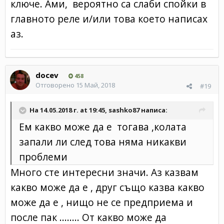
ключе. Ами, вероятно са слаби спойки в
главното реле и/или това което написах
аз.
docev
458
Отговорено
15 Май, 2018
#19
На 14.05.2018 г. at 19:45,
sashko87
написа:
Ем какво може да е тогава ,колата
запали ли след това няма никакви
проблеми
Много сте интересни значи. Аз казвам
какво може да е , друг също казва какво
може да е , нищо не се предприема и
после пак ........ От какво може да