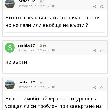
jordani82
0
Отговорено
2 Май, 2018
#2
Никаква реакция какво означава върти
но не пали или въобще не върти ?
sashko87
10
Отговорено
2 Май, 2018
#3
не върти
jordani82
0
Отговорено
2 Май, 2018
#4
Не е от имобилайзера със сигурност, а
усещал ли си проблем при завъртане на