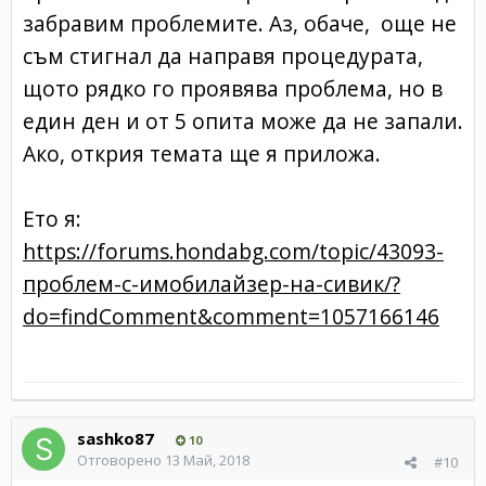
забравим проблемите. Аз, обаче, още не
съм стигнал да направя процедурата,
щото рядко го проявява проблема, но в
един ден и от 5 опита може да не запали.
Ако, открия темата ще я приложа.
Ето я:
https://forums.hondabg.com/topic/43093-
проблем-с-имобилайзер-на-сивик/?
do=findComment&comment=1057166146
sashko87
10
Отговорено
13 Май, 2018
#10