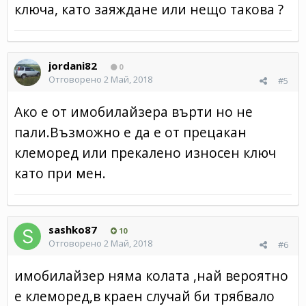
ключа, като заяждане или нещо такова ?
jordani82
0
Отговорено
2 Май, 2018
#5
Ако е от имобилайзера върти но не
пали.Възможно е да е от прецакан
клеморед или прекалено износен ключ
като при мен.
sashko87
10
Отговорено
2 Май, 2018
#6
имобилайзер няма колата ,най вероятно
е клеморед,в краен случай би трябвало