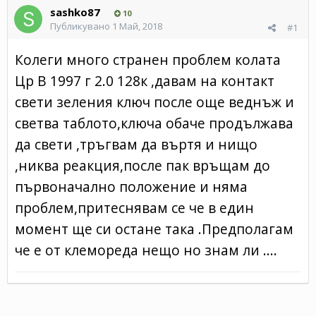
sashko87
10
Публикувано
1 Май, 2018
#1
Колеги много странен проблем колата
Цр В 1997 г 2.0 128к ,давам на контакт
свети зеления ключ после още веднъж и
светва таблото,ключа обаче продължава
да свети ,тръгвам да въртя и нищо
,никва реакция,после пак връщам до
първоначално положение и няма
проблем,притеснявам се че в един
момент ще си остане така .Предполагам
че е от клемореда нещо но знам ли ....