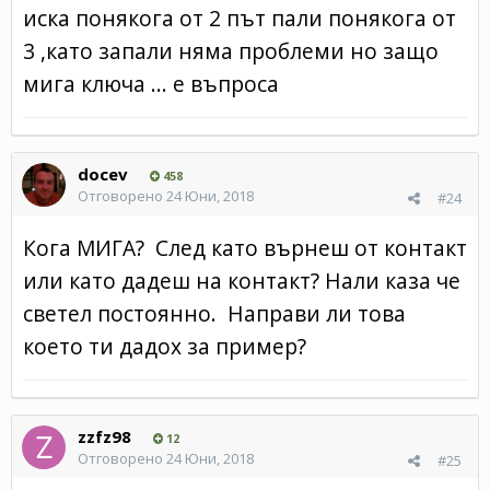
иска понякога от 2 път пали понякога от
3 ,като запали няма проблеми но защо
мига ключа ... е въпроса
docev
458
Отговорено
24 Юни, 2018
#24
Кога МИГА? След като върнеш от контакт
или като дадеш на контакт? Нали каза че
светел постоянно. Направи ли това
което ти дадох за пример?
zzfz98
12
Отговорено
24 Юни, 2018
#25