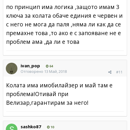
по принцип има логика ,защото имам 3
ключа за колата обаче единия е червен и
с него не мога да паля ,няма ли как да се
премахне това ,то ако е с запояване не е
проблем ама ,да ли е това
ivan_pop
64
Отговорено
13 Май, 2018
#11
Колата има имобилайзер и май там е
проблема!Отивай при
Велизар,гарантирам за него!
sashko87
10