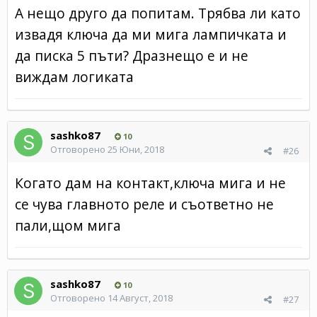
А нещо друго да попитам. Трябва ли като
извадя ключа да ми мига лампичката и
да писка 5 пъти? Дразнещо е и не
виждам логиката
sashko87
10
Отговорено
25 Юни, 2018
#26
Когато дам на контакт,ключа мига и не
се чува главното реле и съответно не
пали,щом мига
sashko87
10
Отговорено
14 Август, 2018
#27