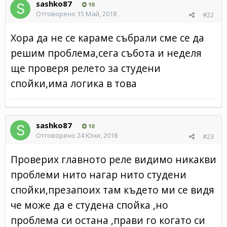
sashko87
10
Отговорено
15 Май, 2018
#22
Хора да не се караме събрали сме се да
решим проблема,сега събота и неделя
ще проверя релето за студени
спойки,има логика в това
sashko87
10
Отговорено
24 Юни, 2018
#23
Проверих главното реле видимо никакви
проблеми нито нагар нито студени
спойки,презапоих там където ми се видя
че може да е студена спойка ,но
проблема си остана ,прави го когато си