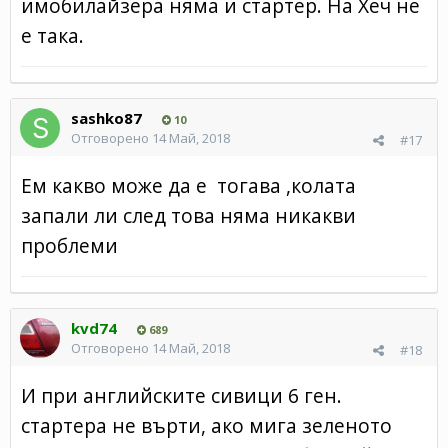
имобилайзера няма и стартер. На Хеч не
е така.
sashko87
10
Отговорено
14 Май, 2018
#17
Ем какво може да е тогава ,колата
запали ли след това няма никакви
проблеми
kvd74
689
Отговорено
14 Май, 2018
#18
И при английските сивици 6 ген.
стартера не върти, ако мига зеленото