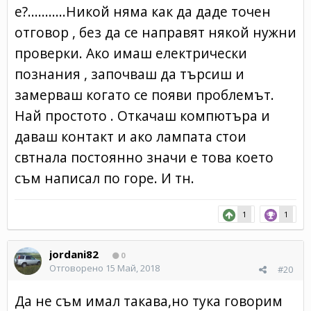
е?...........Никой няма как да даде точен
отговор , без да се направят някой нужни
проверки. Ако имаш електрически
познания , започваш да търсиш и
замерваш когато се появи проблемът.
Най простото . Откачаш компютъра и
даваш контакт и ако лампата стои
свтнала постоянно значи е това което
съм написал по горе. И тн.
1
1
jordani82
0
Отговорено
15 Май, 2018
#20
Да не съм имал такава,но тука говорим