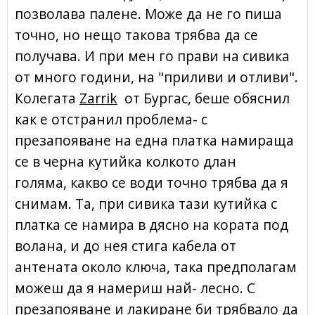
позволава палене. Може да не го пиша
точно, но нещо такова трябва да се
получава. И при мен го прави на сивика
от много години, на "приливи и отливи".
Колегата
Zarrik
от Бургас, беше обяснил
как е отстранил проблема- с
презапояване на една платка намираща
се в черна кутийка колкото длан
голяма, какво се води точно трябва да я
снимам. Та, при сивика тази кутийка с
платка се намира в дясно на кората под
волана, и до нея стига кабела от
антената около ключа, така предполагам
можеш да я намериш най- лесно. С
презапояване и лакиране би трябвало да