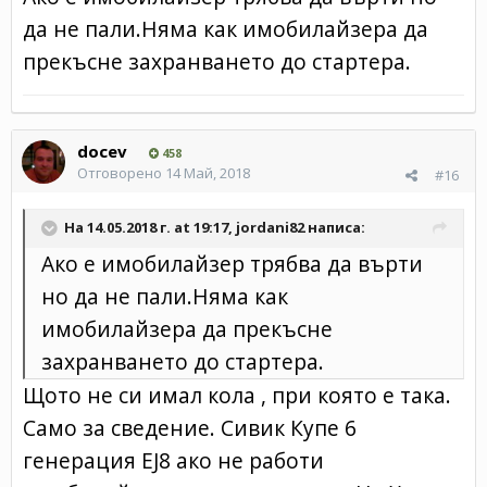
да не пали.Няма как имобилайзера да
прекъсне захранването до стартера.
docev
458
Отговорено
14 Май, 2018
#16
На 14.05.2018 г. at 19:17,
jordani82
написа:
Ако е имобилайзер трябва да върти
но да не пали.Няма как
имобилайзера да прекъсне
захранването до стартера.
Щото не си имал кола , при която е така.
Само за сведение. Сивик Купе 6
генерация EJ8 ако не работи