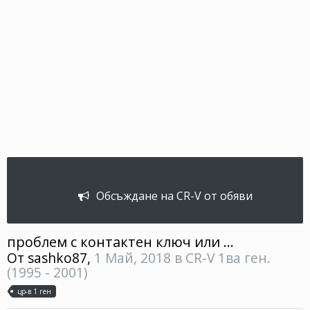
Обсъждане на CR-V от обяви
проблем с контактен ключ или ...
От
sashko87
,
1 Май, 2018
в
CR-V 1ва ген.
(1995 - 2001)
цр-в 1 ген