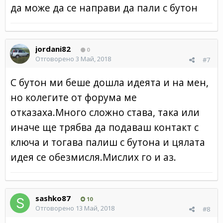
да може да се направи да пали с бутон
jordani82
0
Отговорено
3 Май, 2018
#7
С бутон ми беше дошла идеята и на мен,
но колегите от форума ме
отказаха.Много сложно става, така или
иначе ще трябва да подаваш контакт с
ключа и тогава палиш с бутона и цялата
идея се обезмисля.Мислих го и аз.
sashko87
10
Отговорено
13 Май, 2018
#8