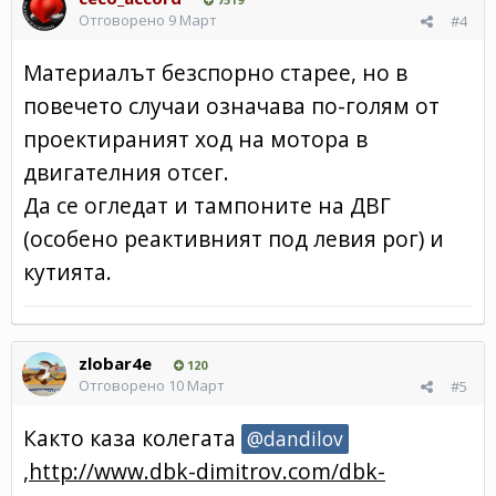
Отговорено
9 Март
#4
Материалът безспорно старее, но в
повечето случаи означава по-голям от
проектираният ход на мотора в
двигателния отсег.
Да се огледат и тампоните на ДВГ
(особено реактивният под левия рог) и
кутията.
zlobar4e
120
Отговорено
10 Март
#5
Както каза колегата
@dandilov
,
http://www.dbk-dimitrov.com/dbk-