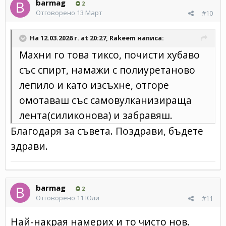
barmag
2
Отговорено
13 Март
#10
На 12.03.2026 г. at 20:27,
Rakeem
написа:
Махни го това тиксо, почисти хубаво
със спирт, намажи с полиуретаново
лепило и като изсъхне, отгоре
омотаваш със самовулканизираща
лента(силиконова) и забравяш.
Благодаря за съвета. Поздрави, бъдете
здрави.
barmag
2
Отговорено
11 Юли
#11
Най-накрая намерих и то чисто нов.