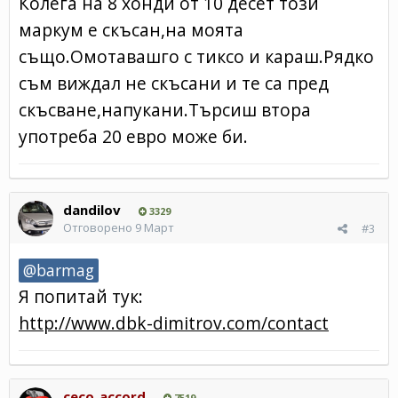
Колега на 8 хонди от 10 десет този
маркум е скъсан,на моята
също.Омотавашго с тиксо и караш.Рядко
съм виждал не скъсани и те са пред
скъсване,напукани.Търсиш втора
употреба 20 евро може би.
dandilov
3329
Отговорено
9 Март
#3
@barmag
Я попитай тук:
http://www.dbk-dimitrov.com/contact
ceco_accord
7519