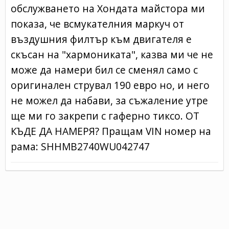
обслужването на Хондата майстора ми
показа, че всмукателния маркуч от
въздушния филтър към двигателя е
скъсан на "хармониката", казва ми че не
може да намери бил се сменял само с
оригинален струвал 190 евро но, и него
не можел да набави, за съжаление утре
ще ми го закрепи с гаферно тиксо. ОТ
КЪДЕ ДА НАМЕРЯ? Пращам VIN номер на
рама: SHHMB2740WU042747