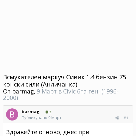
Всмукателен маркуч Сивик 1.4 бензин 75
конски сили (Анличанка)
От
barmag
,
9 Март
в
Civic 6та ген. (1996-
2000)
barmag
2
Публикувано
9 Март
#1
Здравейте отново, днес при