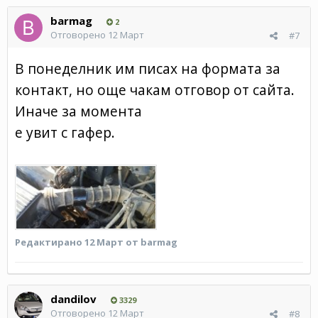
barmag
2
Отговорено
12 Март
#7
В понеделник им писах на формата за
контакт, но още чакам отговор от сайта.
Иначе за момента
е увит с гафер.
Редактирано
12 Март
от barmag
dandilov
3329
Отговорено
12 Март
#8