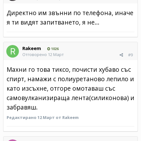
Директно им звънни по телефона, иначе
я ти видят запитването, я не...
Rakeem
1026
Отговорено
12 Март
#9
Махни го това тиксо, почисти хубаво със
спирт, намажи с полиуретаново лепило и
като изсъхне, отгоре омотаваш със
самовулканизираща лента(силиконова) и
забравяш.
Редактирано
12 Март
от Rakeem