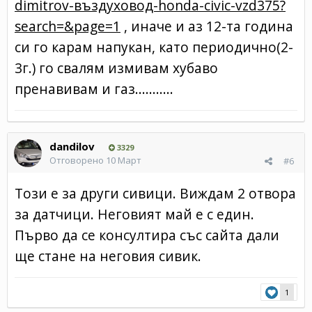
dimitrov-въздуховод-honda-civic-vzd375?
search=&page=1
, иначе и аз 12-та година
си го карам напукан, като периодично(2-
3г.) го свалям измивам хубаво
пренавивам и газ...........
dandilov
3329
Отговорено
10 Март
#6
Този е за други сивици. Виждам 2 отвора
за датчици. Неговият май е с един.
Първо да се консултира със сайта дали
ще стане на неговия сивик.
1