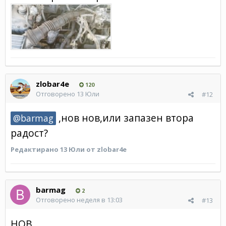
zlobar4e
120
Отговорено
13 Юли
#12
,нов нов,или запазен втора
@barmag
радост?
Редактирано
13 Юли
от zlobar4e
barmag
2
Отговорено
неделя в 13:03
#13
НОВ