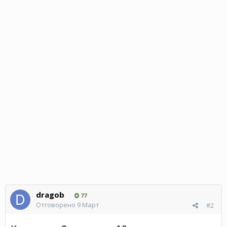
dragob
77
Отговорено
9 Март
#2