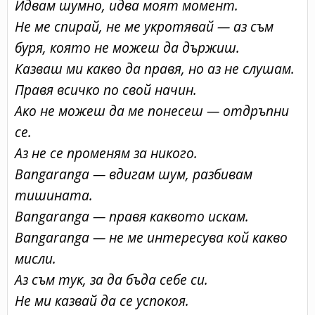
Идвам шумно, идва моят момент.
Не ме спирай, не ме укротявай — аз съм
буря, която не можеш да държиш.
Казваш ми какво да правя, но аз не слушам.
Правя всичко по свой начин.
Ако не можеш да ме понесеш — отдръпни
се.
Аз не се променям за никого.
Bangarangа — вдигам шум, разбивам
тишината.
Bangarangа — правя каквото искам.
Bangarangа — не ме интересува кой какво
мисли.
Аз съм тук, за да бъда себе си.
Не ми казвай да се успокоя.