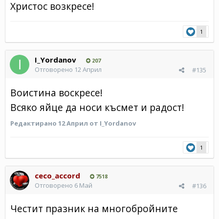
Христос возкресе!
1
I_Yordanov
207
Отговорено
12 Април
#135
Воистина воскресе!
Всяко яйце да носи късмет и радост!
Редактирано
12 Април
от I_Yordanov
1
ceco_accord
7518
Отговорено
6 Май
#136
Честит празник на многобройните