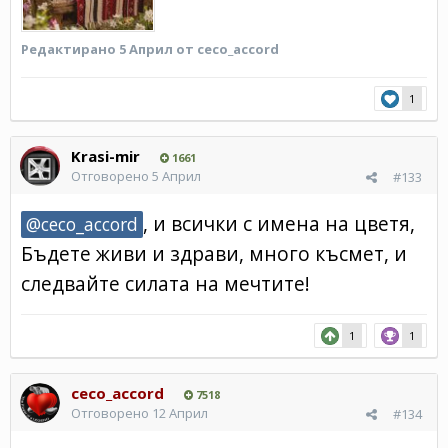
Редактирано
5 Април
от ceco_accord
1
Krasi-mir
1661
Отговорено
5 Април
#133
, и всички с имена на цветя,
@ceco_accord
Бъдете живи и здрави, много късмет, и
следвайте силата на мечтите!
1
1
ceco_accord
7518
Отговорено
12 Април
#134