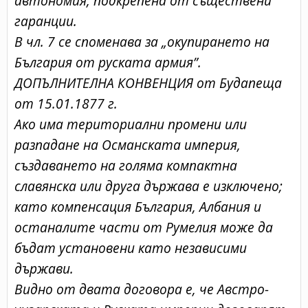
автономия, подкрепена от съществени
гаранции.
В чл. 7 се споменава за „окупирането на
България от руската армия”.
ДОПЪЛНИТЕЛНА КОНВЕНЦИЯ от Будапеща
от 15.01.1877 г.
Ако има териториални промени или
разпадане на Османската империя,
създаването на голяма компактна
славянска или друга държава е изключено;
като компенсация България, Албания и
останалите части от Румелия може да
бъдат установени като независими
държави.
Видно от двата договора е, че Австро-