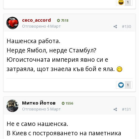
1
ceco_accord
7518
Отговорено
4 Март
#130
Нашенска работа.
Нерде Ямбол, нерде Стамбул?
Югоисточната империя явно си е
затраяла, щот знаела къв бой е яла.
1
Митко Йотов
1556
Отговорено
5 Март
#131
Не е само нашенска.
В Киев с построяването на паметника