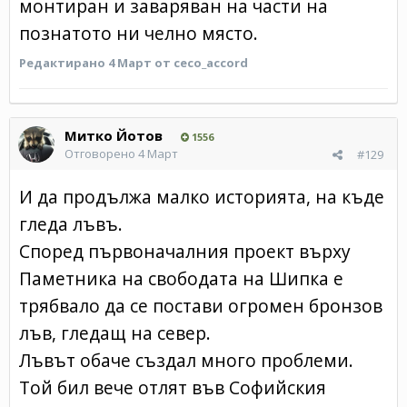
монтиран и заваряван на части на
познатото ни челно място.
Редактирано
4 Март
от ceco_accord
Митко Йотов
1556
Отговорено
4 Март
#129
И да продължа малко историята, на къде
гледа лъвъ.
Според първоначалния проект върху
Паметника на свободата на Шипка е
трябвало да се постави огромен бронзов
лъв, гледащ на север.
Лъвът обаче създал много проблеми.
Той бил вече отлят във Софийския