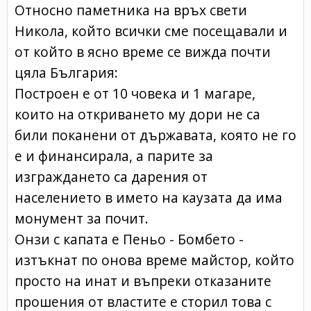
Относно паметника на връх свети
Никола, който всички сме посещавали и
от който в ясно време се вижда почти
цяла България:
Построен е от 10 човека и 1 магаре,
които на откриването му дори не са
били поканени от държавата, която не го
е и финансирала, а парите за
изграждането са дарения от
населението в името на каузата да има
монумент за почит.
Онзи с капата е Пеньо - Бомбето -
изтъкнат по онова време майстор, който
просто на инат и въпреки отказаните
прошения от властите е сторил това с