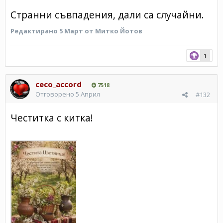
Странни съвпадения, дали са случайни.
Редактирано
5 Март
от Митко Йотов
1
ceco_accord
7518
Отговорено
5 Април
#132
Честитка с китка!