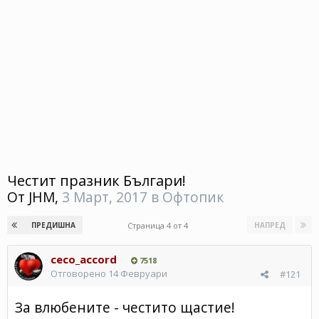
Честит празник Българи!
От
JHM
,
3 Март, 2017
в
Офтопик
Страница 4 от 4
ПРЕДИШНА
НАПРЕД
ceco_accord
7518
Отговорено
14 Февруари
#121
За влюбените - честито щастие!