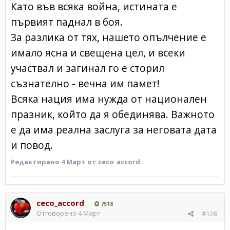
Като във всяка война, истината е
първият паднал в боя.
За разлика от тях, нашето опълчение е
имало ясна и свещена цел, и всеки
участвал и загинал го е сторил
съзнателно - вечна им памет!
Всяка нация има нужда от национален
празник, който да я обединява. Важното
е да има реална заслуга за неговата дата
и повод.
Редактирано
4 Март
от ceco_accord
ceco_accord
7518
Отговорено
4 Март
#128