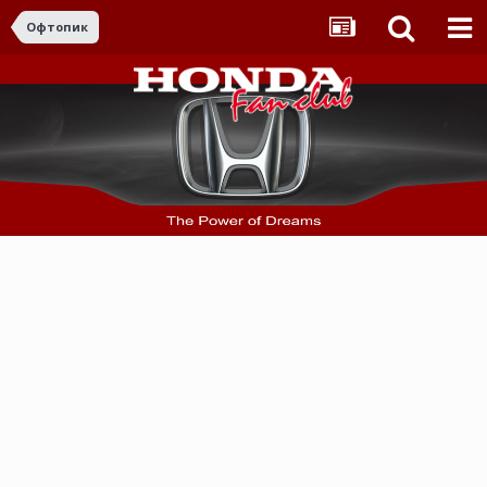
Офтопик