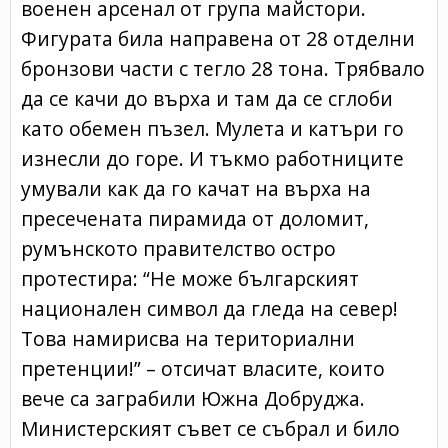
военен арсенал от група майстори.
Фигурата била направена от 28 отделни
бронзови части с тегло 28 тона. Трябвало
да се качи до върха и там да се сглоби
като обемен пъзел. Мулета и катъри го
изнесли до горе. И тъкмо работниците
умували как да го качат на върха на
пресечената пирамида от доломит,
румънското правителство остро
протестира: “Не може българският
национален символ да гледа на север!
Това намирисва на териториални
претенции!” – отсичат власите, които
вече са заграбили Южна Добруджа.
Министерският съвет се събрал и било