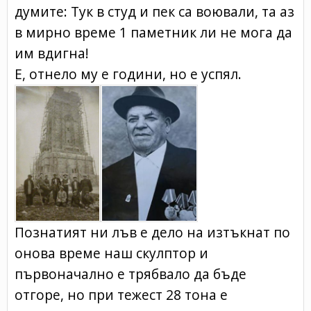
думите: Тук в студ и пек са воювали, та аз
в мирно време 1 паметник ли не мога да
им вдигна!
Е, отнело му е години, но е успял.
Познатият ни лъв е дело на изтъкнат по
онова време наш скулптор и
първоначално е трябвало да бъде
отгоре, но при тежест 28 тона е