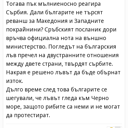
Тогава пък мълниеносно реагира
Сърбия. Дали българите не търсят
реванш за Македония и Западните
покрайнини? Сръбският посланик дори
връчва официална нота на външно
министерство. Погледът на българския
лъв пречел на двустранните отношения
между двете страни, твърдят сърбите.
Накрая е решено лъвът да бъде обърнат
изток.
Дълго време след това българите се
шегували, че лъвът гледа към Черно
море, защото рибите са неми и не могат
да протестират.