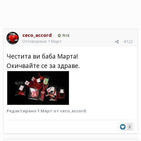
ceco_accord
7518
Отговорено
1 Март
#122
Честита ви баба Марта!
Окичвайте се за здраве.
Редактирано
1 Март
от ceco_accord
2