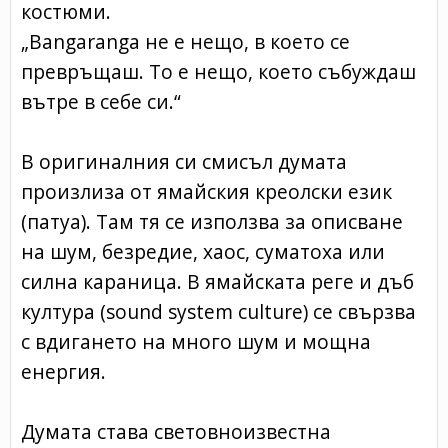
костюми.
„Bangaranga не е нещо, в което се
превръщаш. То е нещо, което събуждаш
вътре в себе си.“
В оригиналния си смисъл думата
произлиза от ямайския креолски език
(патуа). Там тя се използва за описване
на шум, безредие, хаос, суматоха или
силна караница. В ямайската реге и дъб
култура (sound system culture) се свързва
с вдигането на много шум и мощна
енергия.
Думата става световноизвестна