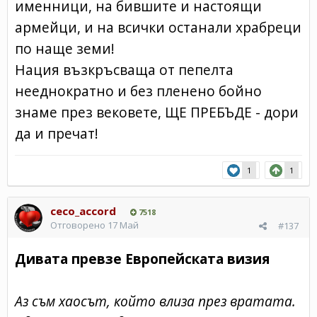
именници, на бившите и настоящи
армейци, и на всички останали храбреци
по наще земи!
Нация възкръсваща от пепелта
нееднократно и без пленено бойно
знаме през вековете, ЩЕ ПРЕБЪДЕ - дори
да и пречат!
1
1
ceco_accord
7518
Отговорено
17 Май
#137
Дивата превзе Европейската визия
Аз съм хаосът, който влиза през вратата.