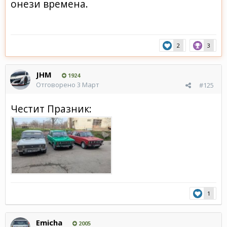
онези времена.
2
3
JHM
1924
Отговорено
3 Март
#125
Честит Празник:
1
Emicha
2005