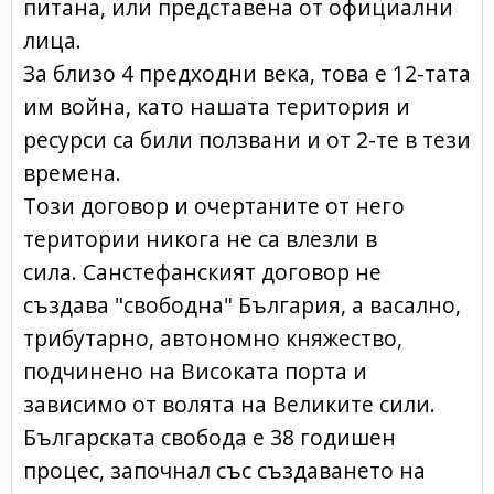
питана, или представена от официални
лица.
За близо 4 предходни века, това е 12-тата
им война, като нашата територия и
ресурси са били ползвани и от 2-те в тези
времена.
Този договор и очертаните от него
територии никога не са влезли в
сила. Санстефанският договор не
създава "свободна" България, а васално,
трибутарно, автономно княжество,
подчинено на Високата порта и
зависимо от волята на Великите сили.
Българската свобода е 38 годишен
процес, започнал със създаването на