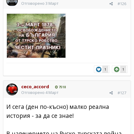
Отговорено
3 Март
#126
1
1
ceco_accord
7518
Отговорено
4 Март
#127
И сега (ден по-късно) малко реална
история - за да се знае!
В навечерието на Руско-турската война