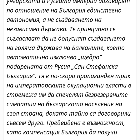
унгарската и Руската империи договарят
по отношение на България единствено
автономия, а не създаването на
независима държава. Те принципно се
съгласяват да не допуснат създаването
на голяма държава на Балканите, което
автоматично изключва „щедро”
подарената от Русия „Сан Стефанска
България”. Тя е по-скоро пропаганден трик
на императорските окупационни власти в
стремежа им да спечелят безрезервните
симпатии на българското население на
своя страна, докато тайно са договорили
съвсем друго. Предвидена е възможност,
като компенсация България да получи