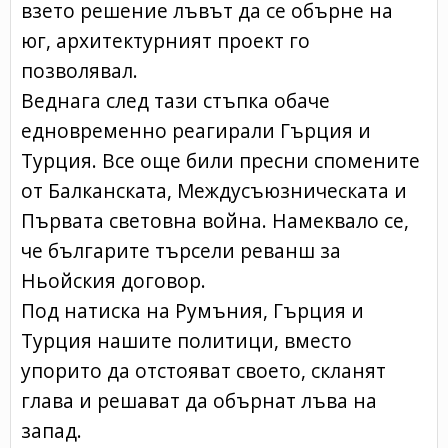
взето решение лъвът да се обърне на
юг, архитектурният проект го
позволявал.
Веднага след тази стъпка обаче
едновременно реагирали Гърция и
Турция. Все още били пресни спомените
от Балканската, Междусъюзническата и
Първата световна война. Намеквало се,
че българите търсели реванш за
Ньойския договор.
Под натиска на Румъния, Гърция и
Турция нашите политици, вместо
упорито да отстояват своето, скланят
глава и решават да обърнат лъва на
запад.