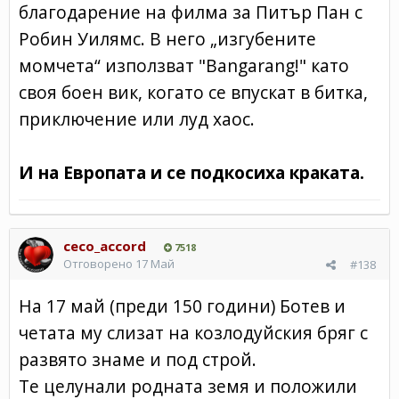
благодарение на филма за Питър Пан с
Робин Уилямс. В него „изгубените
момчета“ използват "Bangarang!" като
своя боен вик, когато се впускат в битка,
приключение или луд хаос.
И на Европата и се подкосиха краката.
ceco_accord
7518
Отговорено
17 Май
#138
На 17 май (преди 150 години) Ботев и
четата му слизат на козлодуйския бряг с
развято знаме и под строй.
Те целунали родната земя и положили