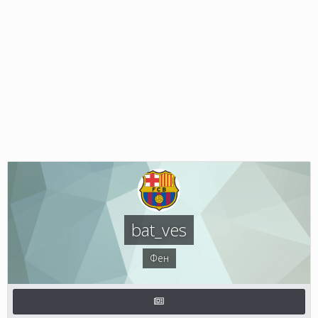
bat_ves
Фен