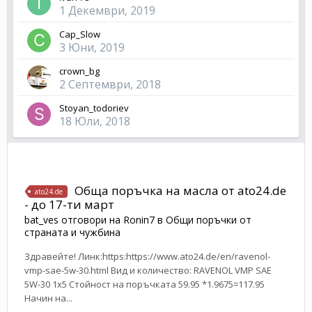
1 Декември, 2019
Cap_Slow
3 Юни, 2019
crown_bg
2 Септември, 2018
Stoyan_todoriev
18 Юли, 2018
Обща поръчка на масла от ato24.de
ato24.de
- до 17-ти март
bat_ves
отговори на
Ronin7
в
Общи поръчки от
страната и чужбина
Здравейте! Линк:https:https://www.ato24.de/en/ravenol-
vmp-sae-5w-30.html Вид и количество: RAVENOL VMP SAE
5W-30 1x5 Стойност на поръчката 59.95 *1.9675=117.95
Начин на...