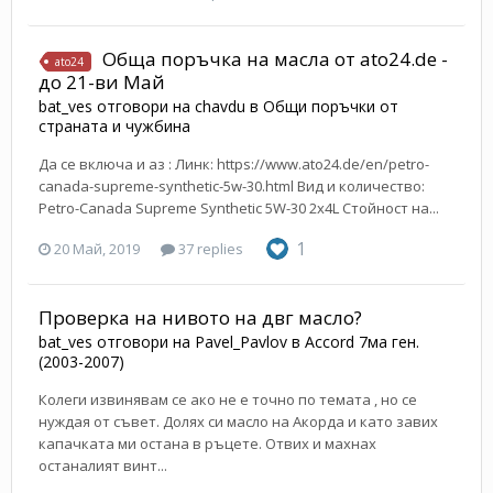
Обща поръчка на масла от ato24.de -
ato24
до 21-ви Май
bat_ves
отговори на
chavdu
в
Общи поръчки от
страната и чужбина
Да се включа и аз : Линк: https://www.ato24.de/en/petro-
canada-supreme-synthetic-5w-30.html Вид и количество:
Petro-Canada Supreme Synthetic 5W-30 2x4L Стойност на...
1
20 Май, 2019
37 replies
Проверка на нивото на двг масло?
bat_ves
отговори на
Pavel_Pavlov
в
Accord 7ма ген.
(2003-2007)
Колеги извинявам се ако не е точно по темата , но се
нуждая от съвет. Долях си масло на Акорда и като завих
капачката ми остана в ръцете. Отвих и махнах
останалият винт...