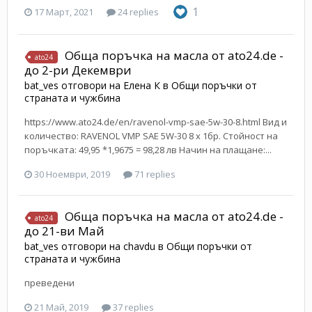
1
17 Март, 2021
24 replies
Обща поръчка на масла от ato24.de -
ato24
до 2-ри Декември
bat_ves
отговори на
Елена К
в
Общи поръчки от
страната и чужбина
https://www.ato24.de/en/ravenol-vmp-sae-5w-30-8.html Вид и
количество: RAVENOL VMP SAE 5W-30 8 х 1бр. Стойност на
поръчката: 49,95 *1,9675 = 98,28 лв Начин на плащане:...
30 Ноември, 2019
71 replies
Обща поръчка на масла от ato24.de -
ato24
до 21-ви Май
bat_ves
отговори на
chavdu
в
Общи поръчки от
страната и чужбина
преведени
21 Май, 2019
37 replies