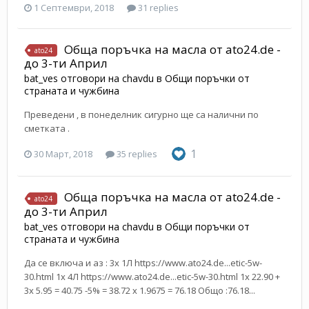
1 Септември, 2018
31 replies
Обща поръчка на масла от ato24.de -
ato24
до 3-ти Април
bat_ves
отговори на
chavdu
в
Общи поръчки от
страната и чужбина
Преведени , в понеделник сигурно ще са налични по
сметката .
1
30 Март, 2018
35 replies
Обща поръчка на масла от ato24.de -
ato24
до 3-ти Април
bat_ves
отговори на
chavdu
в
Общи поръчки от
страната и чужбина
Да се включа и аз : 3x 1Л https://www.ato24.de...etic-5w-
30.html 1х 4Л https://www.ato24.de...etic-5w-30.html 1х 22.90 +
3x 5.95 = 40.75 -5% = 38.72 x 1.9675 = 76.18 Общо :76.18...