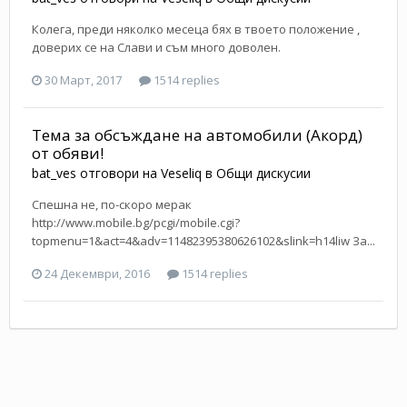
Колега, преди няколко месеца бях в твоето положение ,
доверих се на Слави и съм много доволен.
30 Март, 2017
1514 replies
Тема за обсъждане на автомобили (Акорд)
от обяви!
bat_ves
отговори на
Veseliq
в
Общи дискусии
Спешна не, по-скоро мерак
http://www.mobile.bg/pcgi/mobile.cgi?
topmenu=1&act=4&adv=11482395380626102&slink=h14liw За...
24 Декември, 2016
1514 replies