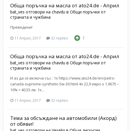
Обща поръчка на масла от ato24.de - Април
bat_ves
отговори на
chavdu
в
Общи поръчки от
страната и чужбина
Преведени!
1
11 Април, 2017
32 replies
Обща поръчка на масла от ato24.de - Април
bat_ves
отговори на
chavdu
в
Общи поръчки от
страната и чужбина
И аз да се включа със : 1x https://www.ato24.de/en/petro-
canada-supreme-synthetic-5w-30.html 4л 22,9 евро х 1,9675 –
10% = 40,55 лв. 1x...
11 Април, 2017
32 replies
Тема за обсъждане на автомобили (Акорд)
от обяви!
bat_ves
отговори на
Veseliq
в
Общи дискусии