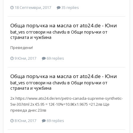
18 Септември, 2017
35 replies
Обща поръчка на масла от ato24.de - Юни
bat_ves
отговори на
chavdu
в
Общи поръчки от
страната и чужбина
Преведени!
9 Юни, 2017
69 replies
Обща поръчка на масла от ato24.de - Юни
bat_ves
отговори на
chavdu
в
Общи поръчки от
страната и чужбина
2x https://www.ato24.de/en/petro-canada-supreme-synthetic-
5w-30.html 2x €5.95 = 12€-10%=10.8€x1.9675 =21.2лв Ще
преведа днес 23лв
8 Юни, 2017
69 replies