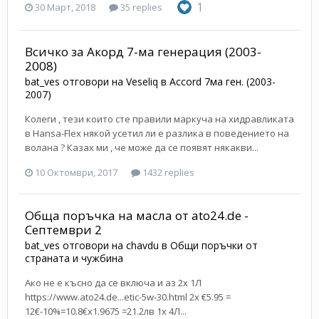
1
30 Март, 2018
35 replies
Всичко за Акорд 7-ма генерация (2003-
2008)
bat_ves
отговори на
Veseliq
в
Accord 7ма ген. (2003-
2007)
Колеги , тези които сте правили маркуча на хидравликата
в Hansa-Flex някой усетил ли е разлика в поведението на
волана ? Казах ми , че може да се появят някакви...
10 Октомври, 2017
1432 replies
Обща поръчка на масла от ato24.de -
Септември 2
bat_ves
отговори на
chavdu
в
Общи поръчки от
страната и чужбина
Ако не е късно да се включа и аз 2x 1Л
https://www.ato24.de...etic-5w-30.html 2x €5.95 =
12€-10%=10.8€x1.9675 =21.2лв 1х 4Л...